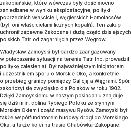
zakopiańskie, które wówczas były dość mocno
zaniedbane w wyniku eksploatacyjnej polityki
poprzednich właścicieli, węgierskich Homolacsów
(byli oni właścicielami licznych kopalń). Ten zakup
uchronił zapewne Zakopane i dużą część dzisiejszych
polskich Tatr od zagarnięcia przez Węgrów.
Władysław Zamoyski był bardzo zaangażowany
w polepszenie sytuacji na terenie Tatr (np. prowadził
politykę zalesienia). Był najważniejszym inicjatorem
i uczestnikiem sporu o Morskie Oko, a konkretnie
o przebieg granicy pomiędzy Galicją a Węgrami. Spór
zakończył się zwycięsko dla Polaków w roku 1902.
Dzięki Zamoyskiemu w naszym posiadaniu znajduje
się dziś m.in. dolina Rybiego Potoku ze słynnym
Morskim Okiem i część masywu Rysów. Zamoyski był
także współfundatorem budowy drogi do Morskiego
Oka, a także kolei na trasie Chabówka-Zakopane.