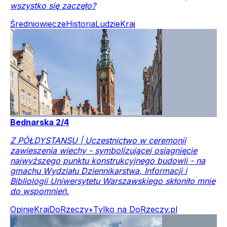
wszystko się zaczęło?
Średniowiecze
Historia
Ludzie
Kraj
Bednarska 2/4
Z PÓŁDYSTANSU | Uczestnictwo w ceremonii
zawieszenia wiechy - symbolizującej osiągnięcie
najwyższego punktu konstrukcyjnego budowli - na
gmachu Wydziału Dziennikarstwa, Informacji i
Bibliologii Uniwersytetu Warszawskiego skłoniło mnie
do wspomnień.
Opinie
Kraj
DoRzeczy+
Tylko na DoRzeczy.pl