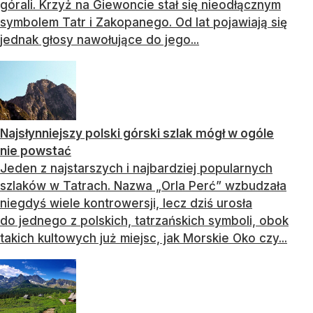
górali. Krzyż na Giewoncie stał się nieodłącznym
symbolem Tatr i Zakopanego. Od lat pojawiają się
jednak głosy nawołujące do jego...
Najsłynniejszy polski górski szlak mógł w ogóle
nie powstać
Jeden z najstarszych i najbardziej popularnych
szlaków w Tatrach. Nazwa „Orla Perć” wzbudzała
niegdyś wiele kontrowersji, lecz dziś urosła
do jednego z polskich, tatrzańskich symboli, obok
takich kultowych już miejsc, jak Morskie Oko czy...