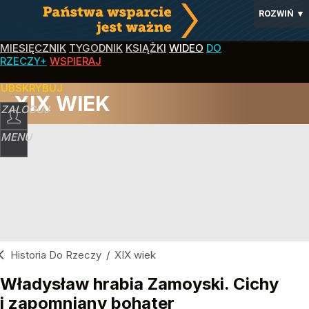
ROZWIŃ
▼
MIESIĘCZNIK
TYGODNIK
KSIĄŻKI
WIDEO
DO
RZECZY+
WSPIERAJ
SUBSKRYBUJ
XIX WIEK
ZALOGUJ
MENU
Historia Do Rzeczy
/
XIX wiek
Władysław hrabia Zamoyski. Cichy
i zapomniany bohater