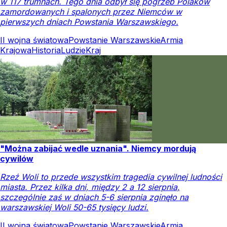
w 117 trumnach. Tego dnia odbył się pogrzeb Polaków
zamordowanych i spalonych przez Niemców w
pierwszych dniach Powstania Warszawskiego.
II wojna światowa
Powstanie Warszawskie
Armia
Krajowa
Historia
Ludzie
Kraj
"Można zabijać wedle uznania". Niemcy mordują
cywilów
Rzeź Woli to przede wszystkim tragedia cywilnej ludności
miasta. Przez kilka dni, między 2 a 12 sierpnia,
szczególnie zaś w dniach 5-6 sierpnia zginęło na
warszawskiej Woli 50-65 tysięcy ludzi.
II wojna światowa
Powstanie Warszawskie
Armia