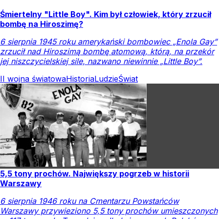
Śmiertelny "Little Boy". Kim był człowiek, który zrzucił
bombę na Hiroszimę?
6 sierpnia 1945 roku amerykański bombowiec „Enola Gay”
zrzucił nad Hiroszimą bombę atomową, którą, na przekór
jej niszczycielskiej sile, nazwano niewinnie „Little Boy”.
II wojna światowa
Historia
Ludzie
Świat
5,5 tony prochów. Największy pogrzeb w historii
Warszawy
6 sierpnia 1946 roku na Cmentarzu Powstańców
Warszawy przywieziono 5,5 tony prochów umieszczonych