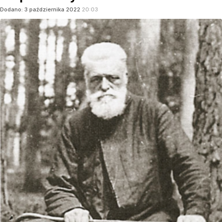
Dodano:
3
października
2022
20:03