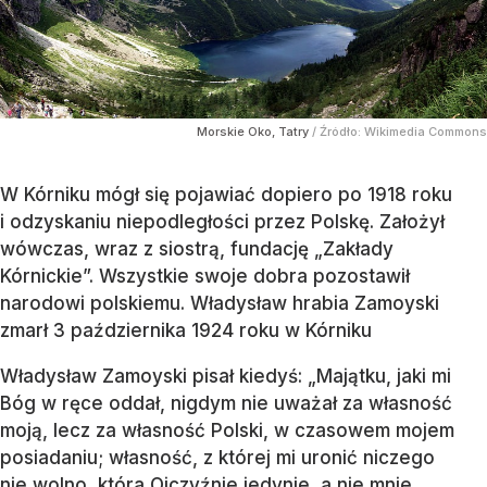
Morskie Oko, Tatry
/ Źródło:
Wikimedia Commons
W Kórniku mógł się pojawiać dopiero po 1918 roku
i odzyskaniu niepodległości przez Polskę. Założył
wówczas, wraz z siostrą, fundację „Zakłady
Kórnickie”. Wszystkie swoje dobra pozostawił
narodowi polskiemu. Władysław hrabia Zamoyski
zmarł 3 października 1924 roku w Kórniku
Władysław Zamoyski pisał kiedyś: „Majątku, jaki mi
Bóg w ręce oddał, nigdym nie uważał za własność
moją, lecz za własność Polski, w czasowem mojem
posiadaniu; własność, z której mi uronić niczego
nie wolno, która Ojczyźnie jedynie, a nie mnie