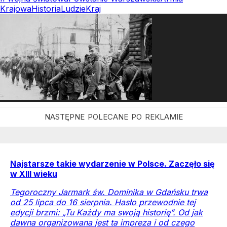
Krajowa
Historia
Ludzie
Kraj
Najstarsze takie wydarzenie w Polsce. Zaczęło się
w XIII wieku
Tegoroczny Jarmark św. Dominika w Gdańsku trwa
od 25 lipca do 16 sierpnia. Hasło przewodnie tej
edycji brzmi: „Tu Każdy ma swoją historię”. Od jak
dawna organizowana jest ta impreza i od czego