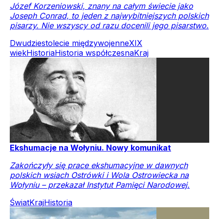
Józef Korzeniowski, znany na całym świecie jako
Joseph Conrad, to jeden z najwybitniejszych polskich
pisarzy. Nie wszyscy od razu docenili jego pisarstwo.
Dwudziestolecie międzywojenne
XIX
wiek
Historia
Historia współczesna
Kraj
Ekshumacje na Wołyniu. Nowy komunikat
Zakończyły się prace ekshumacyjne w dawnych
polskich wsiach Ostrówki i Wola Ostrowiecka na
Wołyniu – przekazał Instytut Pamięci Narodowej.
Świat
Kraj
Historia