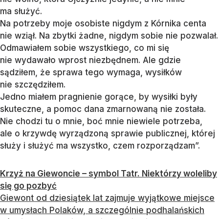
ma służyć.
Na potrzeby moje osobiste nigdym z Kórnika centa
nie wziął. Na zbytki żadne, nigdym sobie nie pozwalał.
Odmawiałem sobie wszystkiego, co mi się
nie wydawało wprost niezbędnem. Ale gdzie
sądziłem, że sprawa tego wymaga, wysiłków
nie szczędziłem.
Jedno miałem pragnienie gorące, by wysiłki były
skuteczne, a pomoc dana zmarnowaną nie została.
Nie chodzi tu o mnie, boć mnie niewiele potrzeba,
ale o krzywdę wyrządzoną sprawie publicznej, której
służy i służyć ma wszystko, czem rozporządzam”.
Krzyż na Giewoncie – symbol Tatr. Niektórzy woleliby
się go pozbyć
Giewont od dziesiątek lat zajmuje wyjątkowe miejsce
w umysłach Polaków, a szczególnie podhalańskich