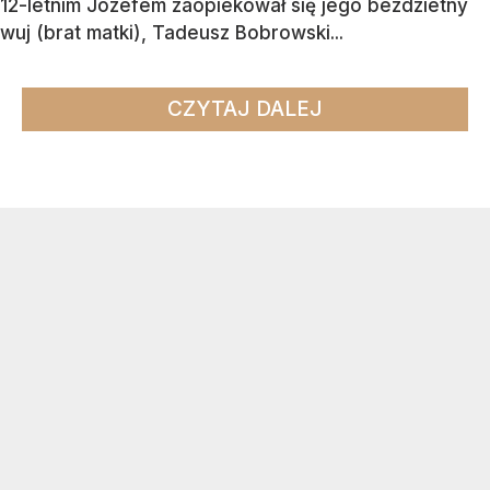
12-letnim Józefem zaopiekował się jego bezdzietny
wuj (brat matki), Tadeusz Bobrowski...
CZYTAJ DALEJ