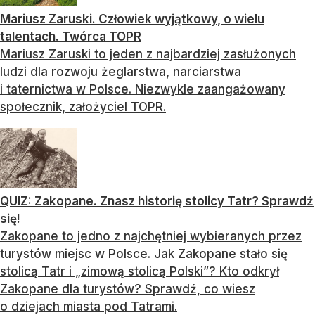
Mariusz Zaruski. Człowiek wyjątkowy, o wielu
talentach. Twórca TOPR
Mariusz Zaruski to jeden z najbardziej zasłużonych
ludzi dla rozwoju żeglarstwa, narciarstwa
i taternictwa w Polsce. Niezwykle zaangażowany
społecznik, założyciel TOPR.
QUIZ: Zakopane. Znasz historię stolicy Tatr? Sprawdź
się!
Zakopane to jedno z najchętniej wybieranych przez
turystów miejsc w Polsce. Jak Zakopane stało się
stolicą Tatr i „zimową stolicą Polski”? Kto odkrył
Zakopane dla turystów? Sprawdź, co wiesz
o dziejach miasta pod Tatrami.