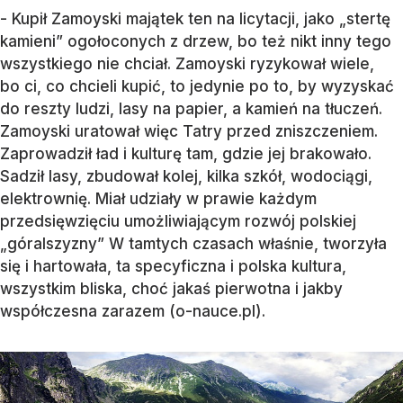
- Kupił Zamoyski majątek ten na licytacji, jako „stertę
kamieni” ogołoconych z drzew, bo też nikt inny tego
wszystkiego nie chciał. Zamoyski ryzykował wiele,
bo ci, co chcieli kupić, to jedynie po to, by wyzyskać
do reszty ludzi, lasy na papier, a kamień na tłuczeń.
Zamoyski uratował więc Tatry przed zniszczeniem.
Zaprowadził ład i kulturę tam, gdzie jej brakowało.
Sadził lasy, zbudował kolej, kilka szkół, wodociągi,
elektrownię. Miał udziały w prawie każdym
przedsięwzięciu umożliwiającym rozwój polskiej
„góralszyzny” W tamtych czasach właśnie, tworzyła
się i hartowała, ta specyficzna i polska kultura,
wszystkim bliska, choć jakaś pierwotna i jakby
współczesna zarazem (o-nauce.pl).