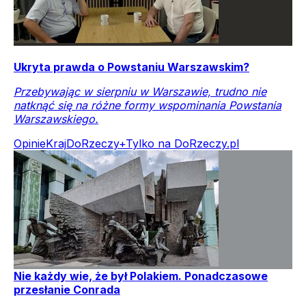
Ukryta prawda o Powstaniu Warszawskim?
Przebywając w sierpniu w Warszawie, trudno nie
natknąć się na różne formy wspominania Powstania
Warszawskiego.
Opinie
Kraj
DoRzeczy+
Tylko na DoRzeczy.pl
Nie każdy wie, że był Polakiem. Ponadczasowe
przesłanie Conrada