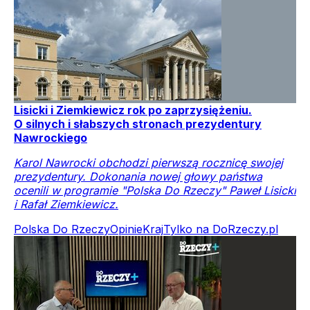
Lisicki i Ziemkiewicz rok po zaprzysiężeniu.
O silnych i słabszych stronach prezydentury
Nawrockiego
Karol Nawrocki obchodzi pierwszą rocznicę swojej
prezydentury. Dokonania nowej głowy państwa
ocenili w programie "Polska Do Rzeczy" Paweł Lisicki
i Rafał Ziemkiewicz.
Polska Do Rzeczy
Opinie
Kraj
Tylko na DoRzeczy.pl