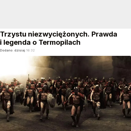
Trzystu niezwyciężonych. Prawda
i legenda o Termopilach
Dodano:
dzisiaj
16:32