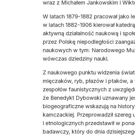
wraz z Michałem Jankowskim i Wik
W latach 1879-1882 pracował jako l
w latach 1882-1906 kierował katedrą
aktywną działalność naukową i społ
przez Polskę niepodległości zaangaż
naukowych w tym: Narodowego Muzeu
wówczas dziedziny nauki.
Z naukowego punktu widzenia świato
mięczaków, ryb, płazów i ptaków, a 
zespołów faunistycznych z uwzględn
że Benedykt Dybowski uznawany jest
biogeograficzne wskazują na historyc
kamczackiej. Przeprowadził szereg 
i etnologicznych przedstawił w pona
badawczy, który do dnia dzisiejszeg