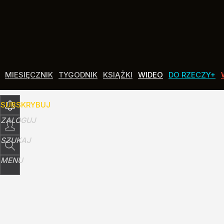
Udostępnij
1
Skomentuj
MIESIĘCZNIK
TYGODNIK
KSIĄŻKI
WIDEO
DO RZECZY+
SUBSKRYBUJ
ZALOGUJ
SZUKAJ
MENU