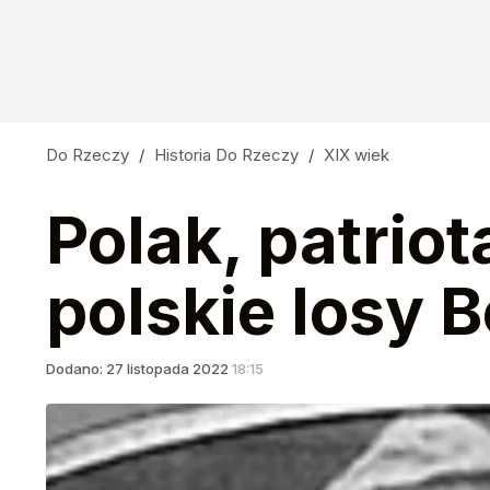
Do Rzeczy
/
Historia Do Rzeczy
/
XIX wiek
Polak, patrio
polskie losy
Dodano:
27
listopada
2022
18:15