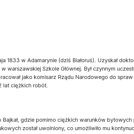
aja 1833 w Adamarynie (dziś Białoruś). Uz
yskał dokto
i w warszawskiej Szkole Głównej. Był czynnym uczestn
racował jako komisarz Rządu Narodowego do spraw Lit
lat ciężkich robót.
o Bajkał, gdzie pomimo ciężkich warunków bytowych 
aukowych został uwolniony, co umożliwiło mu kontynuo