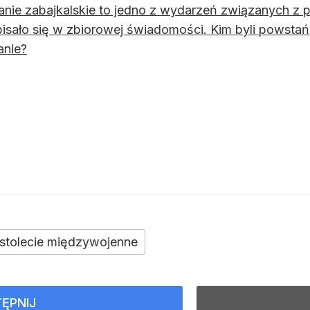
nie zabajkalskie to jedno z wydarzeń związanych z po
pisało się w zbiorowej świadomości. Kim byli powsta
anie?
stolecie międzywojenne
ĘPNIJ