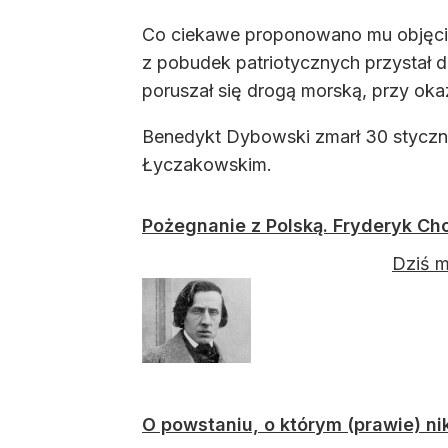
Co ciekawe proponowano mu objęcie
z pobudek patriotycznych przystał
poruszał się drogą morską, przy ok
Benedykt Dybowski zmarł 30 stycz
Łyczakowskim.
Pożegnanie z Polską. Fryderyk Ch
Dziś m
O powstaniu, o którym (prawie) ni