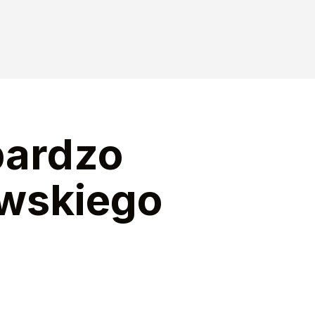
bardzo
owskiego