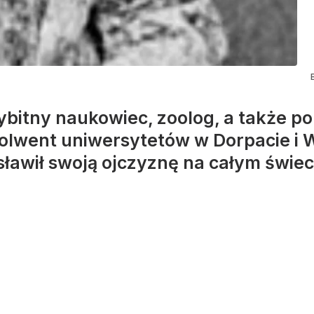
bitny naukowiec, zoolog, a także p
bsolwent uniwersytetów w Dorpacie i 
zsławił swoją ojczyznę na całym świec