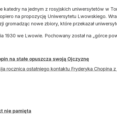
 katedry na jednym z rosyjskich uniwersytetów w To
 dopiero na propozycję Uniwersytetu Lwowskiego. W
azji gromadząc nowe zbiory, które przekazał uniwers
nia 1930 we Lwowie.
Pochowany został na „górce po
opin na stałe opuszcza swoją Ojczyznę
ija rocznica ostatniego kontaktu Fryderyka Chopina z
kt nie pamięta