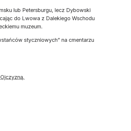
msku lub Petersburgu, lecz Dybowski
racając do Lwowa z Dalekiego Wschodu
yteckiemu muzeum.
wstańców styczniowych” na cmentarzu
 Ojczyzną.