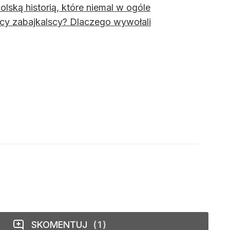
lską historią, które niemal w ogóle
ńcy zabajkalscy? Dlaczego wywołali
SKOMENTUJ
1