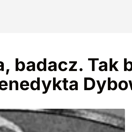
ta, badacz. Tak 
 Benedykta Dyb