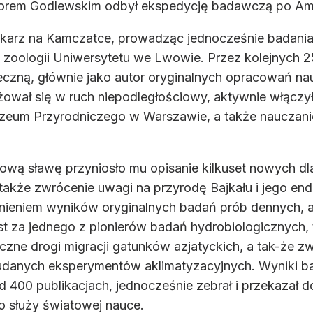
torem Godlewskim odbył ekspedycję badawczą po Am
ekarz na Kamczatce, prowadząc jednocześnie badania 
 zoologii Uniwersytetu we Lwowie. Przez kolejnych 2
eczną, głównie jako autor oryginalnych opracowań na
ował się w ruch niepodległościowy, aktywnie włączył 
m Przyrodniczego w Warszawie, a także nauczanie i
wą sławę przyniosło mu opisanie kilkuset nowych dla
także zwrócenie uwagi na przyrodę Bajkału i jego end
ieniem wyników oryginalnych badań prób dennych, a 
 za jednego z pionierów badań hydrobiologicznych, 
zne drogi migracji gatunków azjatyckich, a tak-że zwi
udanych eksperymentów aklimatyzacyjnych. Wyniki b
d 400 publikacjach, jednocześnie zebrał i przekazał 
o służy światowej nauce.