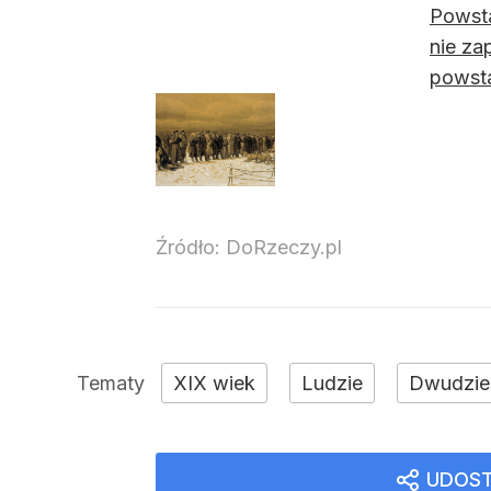
Powsta
nie za
powst
Źródło:
DoRzeczy.pl
XIX wiek
Ludzie
Dwudzie
UDOST