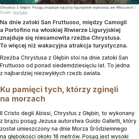
Chrystus z Głębin. Posąg znajduje się przy liguryjskim wybrzeżu we Włoszech
/
Źródło:
YouTube
Na dnie zatoki San Fruttuoso, między Camogli
a Portofino na włoskiej Riwierze Liguryjskiej
znajduje się niesamowita rzeźba Chrystusa.
To więcej niż wakacyjna atrakcja turystyczna.
Rzeźba Chrystusa z Głębin stoi na dnie zatoki San
Fruttuoso od ponad siedemdziesięciu lat. To jedna
z najbardziej niezwykłych rzeźb świata.
Ku pamięci tych, którzy zginęli
na morzach
Il Cristo degli Abissi, Chrystus z Głębin, to wykonany
z brązu posąg Jezusa autorstwa Guido Galletti, który
został umieszczony na dnie Morza Śródziemnego
na głębokości około 18 metrów. Posąg jest wysoki