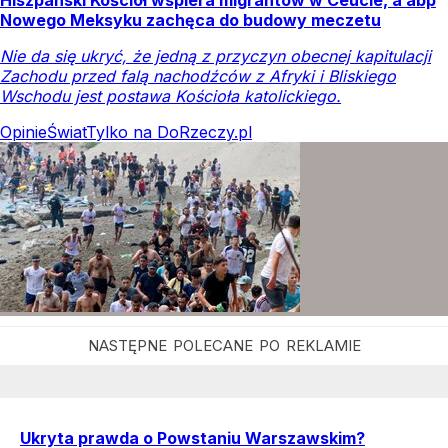
Hiszpański Kościół wspiera migrantów w Ceucie, a abp
Nowego Meksyku zachęca do budowy meczetu
Nie da się ukryć, że jedną z przyczyn obecnej kapitulacji
Zachodu przed falą nachodźców z Afryki i Bliskiego
Wschodu jest postawa Kościoła katolickiego.
Opinie
Świat
Tylko na DoRzeczy.pl
Ukryta prawda o Powstaniu Warszawskim?