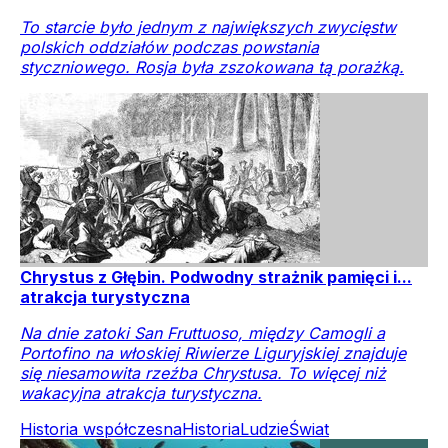
To starcie było jednym z największych zwycięstw
polskich oddziałów podczas powstania
styczniowego. Rosja była zszokowana tą porażką.
Chrystus z Głębin. Podwodny strażnik pamięci i...
atrakcja turystyczna
Na dnie zatoki San Fruttuoso, między Camogli a
Portofino na włoskiej Riwierze Liguryjskiej znajduje
się niesamowita rzeźba Chrystusa. To więcej niż
wakacyjna atrakcja turystyczna.
Historia współczesna
Historia
Ludzie
Świat