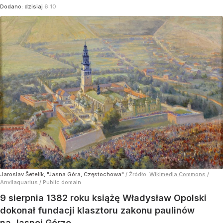
Dodano:
dzisiaj
6:10
Jaroslav Šetelík, "Jasna Góra, Częstochowa"
/ Źródło:
Wikimedia Commons
/
Anvilaquarius / Public domain
9 sierpnia 1382 roku książę Władysław Opolski
dokonał fundacji klasztoru zakonu paulinów
na Jasnej Górze.