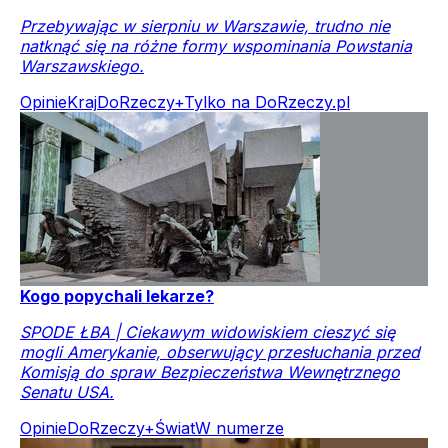
Przebywając w sierpniu w Warszawie, trudno nie
natknąć się na różne formy wspominania Powstania
Warszawskiego.
Opinie
Kraj
DoRzeczy+
Tylko na DoRzeczy.pl
Kogo popychali lekarze?
SPODE ŁBA | Ciekawym widowiskiem cieszyć się
mogli Amerykanie, obserwujący przesłuchania przed
Komisją do spraw Bezpieczeństwa Wewnętrznego
Senatu USA.
Opinie
DoRzeczy+
Świat
W numerze