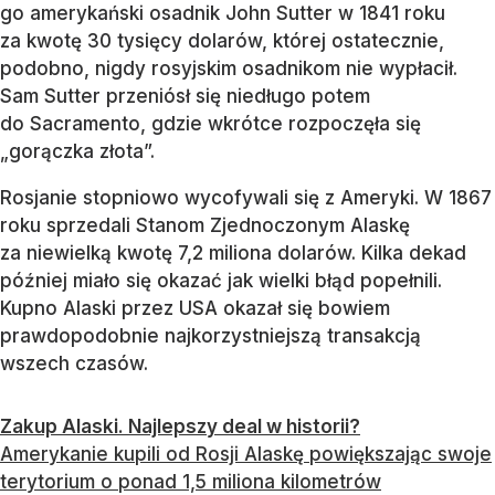
go amerykański osadnik John Sutter w 1841 roku
za kwotę 30 tysięcy dolarów, której ostatecznie,
podobno, nigdy rosyjskim osadnikom nie wypłacił.
Sam Sutter przeniósł się niedługo potem
do Sacramento, gdzie wkrótce rozpoczęła się
„gorączka złota”.
Rosjanie stopniowo wycofywali się z Ameryki. W 1867
roku sprzedali Stanom Zjednoczonym Alaskę
za niewielką kwotę 7,2 miliona dolarów. Kilka dekad
później miało się okazać jak wielki błąd popełnili.
Kupno Alaski przez USA okazał się bowiem
prawdopodobnie najkorzystniejszą transakcją
wszech czasów.
Zakup Alaski. Najlepszy deal w historii?
Amerykanie kupili od Rosji Alaskę powiększając swoje
terytorium o ponad 1,5 miliona kilometrów