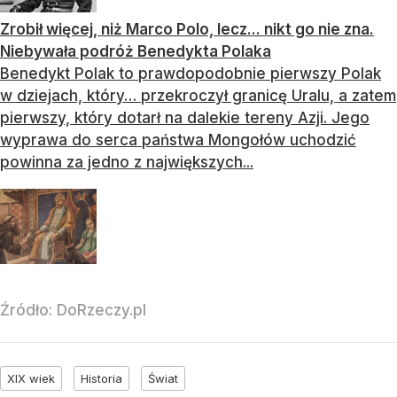
Zrobił więcej, niż Marco Polo, lecz... nikt go nie zna.
Niebywała podróż Benedykta Polaka
Benedykt Polak to prawdopodobnie pierwszy Polak
w dziejach, który… przekroczył granicę Uralu, a zatem
pierwszy, który dotarł na dalekie tereny Azji. Jego
wyprawa do serca państwa Mongołów uchodzić
powinna za jedno z największych...
Źródło:
DoRzeczy.pl
XIX wiek
Historia
Świat