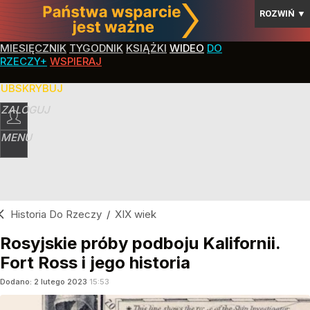
ROZWIŃ
▼
MIESIĘCZNIK
TYGODNIK
KSIĄŻKI
WIDEO
DO
RZECZY+
WSPIERAJ
SUBSKRYBUJ
ZALOGUJ
MENU
Historia Do Rzeczy
/
XIX wiek
Rosyjskie próby podboju Kalifornii.
Fort Ross i jego historia
Dodano:
2
lutego
2023
15:53