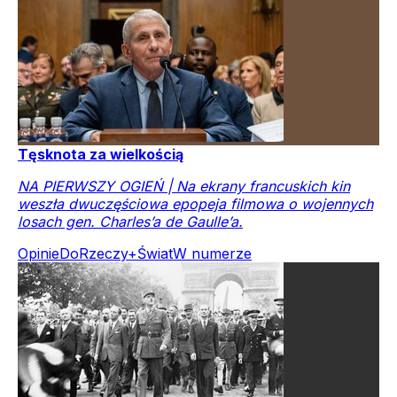
Tęsknota za wielkością
NA PIERWSZY OGIEŃ | Na ekrany francuskich kin
weszła dwuczęściowa epopeja filmowa o wojennych
losach gen. Charles’a de Gaulle’a.
Opinie
DoRzeczy+
Świat
W numerze