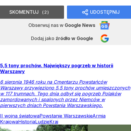
SKOMENTUJ
UDOSTĘPNIJ
2
Obserwuj nas
w
Google News
Dodaj jako
źródło w Google
5,5 tony prochów. Największy pogrzeb w historii
Warszawy
6 sierpnia 1946 roku na Cmentarzu Powstańców
Warszawy przywieziono 5,5 tony prochów umieszczonych
w 117 trumnach. Tego dnia odbył się pogrzeb Polaków
zamordowanych i spalonych przez Niemców w
pierwszych dniach Powstania Warszawskiego.
II wojna światowa
Powstanie Warszawskie
Armia
Krajowa
Historia
Ludzie
Kraj