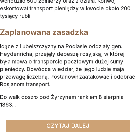
wchodziło 500 żołnierzy oraz 2 działa. Konwój
eskortował transport pieniędzy w kwocie około 200
tysięcy rubli.
Zaplanowana zasadzka
Idące z Lubelszczyzny na Podlasie oddziały gen.
Heydenricha, przejęły depeszę rosyjską, w której
była mowa o transporcie pocztowym dużej sumy
pieniędzy. Dowódca wiedział, że jego ludzie mają
przewagę liczebną. Postanowił zaatakować i odebrać
Rosjanom transport.
Do walk doszło pod Żyrzynem rankiem 8 sierpnia
1863...
CZYTAJ DALEJ