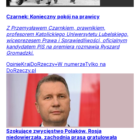
Czarnek: Konieczny pokój na prawicy
Z Przemysławem Czarnkiem, prawnikiem,
profesorem Katolickiego Uniwersytetu Lubelskiego,
wiceprezesem Prawa i Sprawiedliwości, oficjalnym
kandydatem PiS na premiera rozmawia Ryszard
Gromadzki.
Opinie
Kraj
DoRzeczy+
W numerze
Tylko na
DoRzeczy.pl
Szokujące zwycięstwo Polaków. Rosja
niedowierzała, zachodnia prasa gratulowała