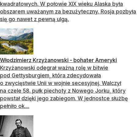
kwadratowych. W połowie XIX wieku Alaska była
obszarem uważanym za bezużyteczny. Rosja pozbyła
się go nawet z pewną ulgą.
Włodzimierz Krzyżanowski - bohater Ameryki
Krzyżanowski odegrał ważną rolę w bitwie
pod Gettysburgiem, która zdecydowała
o zwycięstwie Unii w wojnie secesyjnej. Walczył
na czele 58. pułk piechoty z Nowego Jorku, który
powstał dzięki jego zabiegom. W jednostce służbę
pełniło ok....