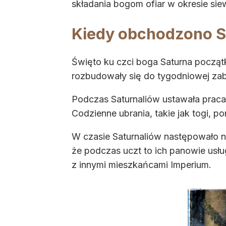
składania bogom ofiar w okresie si
Kiedy obchodzono S
Święto ku czci boga Saturna początk
rozbudowały się do tygodniowej zab
Podczas Saturnaliów ustawała praca 
Codzienne ubrania, takie jak togi, 
W czasie Saturnaliów następowało naw
że podczas uczt to ich panowie usł
z innymi mieszkańcami Imperium.