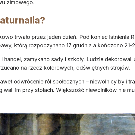
ewu zimowego.
aturnalia?
owo trwało przez jeden dzień. Pod koniec istnienia Re
awy, którą rozpoczynano 17 grudnia a kończono 21-2
i handel, zamykano sądy i szkoły. Ludzie dekorowali 
porzucano na rzecz kolorowych, odświętnych strojów.
et odwrócenie ról społecznych – niewolnicy byli trak
ugiwali im przy stołach. Większość niewolników nie 