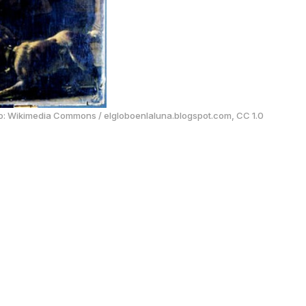
o:
Wikimedia Commons
/
elgloboenlaluna.blogspot.com, CC 1.0