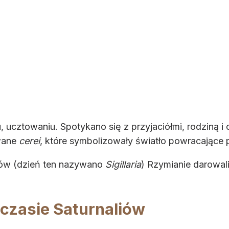
niu, ucztowaniu. Spotykano się z przyjaciółmi, rodzi
wane
cerei
, które symbolizowały światło powracające p
iów (dzień ten nazywano
Sigillaria
) Rzymianie darowali
czasie Saturnaliów