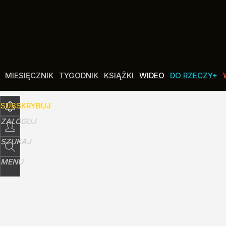
Udostępnij
13
Skomentuj
MIESIĘCZNIK
TYGODNIK
KSIĄŻKI
WIDEO
DO RZECZY+
SUBSKRYBUJ
ZALOGUJ
SZUKAJ
MENU