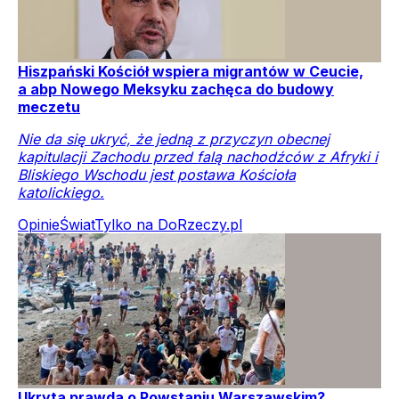
Hiszpański Kościół wspiera migrantów w Ceucie,
a abp Nowego Meksyku zachęca do budowy
meczetu
Nie da się ukryć, że jedną z przyczyn obecnej
kapitulacji Zachodu przed falą nachodźców z Afryki i
Bliskiego Wschodu jest postawa Kościoła
katolickiego.
Opinie
Świat
Tylko na DoRzeczy.pl
Ukryta prawda o Powstaniu Warszawskim?