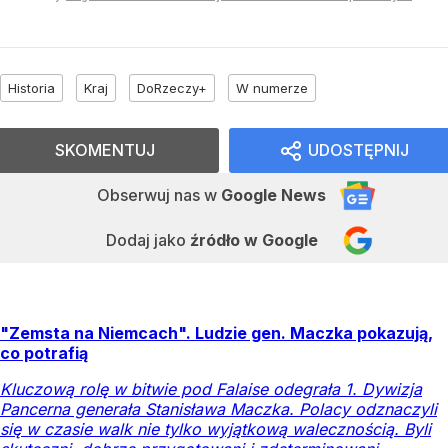
Historia
Kraj
DoRzeczy+
W numerze
SKOMENTUJ
UDOSTĘPNIJ
Obserwuj nas
w
Google News
Dodaj jako
źródło w Google
"Zemsta na Niemcach". Ludzie gen. Maczka pokazują,
co potrafią
Kluczową rolę w bitwie pod Falaise odegrała 1. Dywizja
Pancerna generała Stanisława Maczka. Polacy odznaczyli
się w czasie walk nie tylko wyjątkową walecznością. Byli