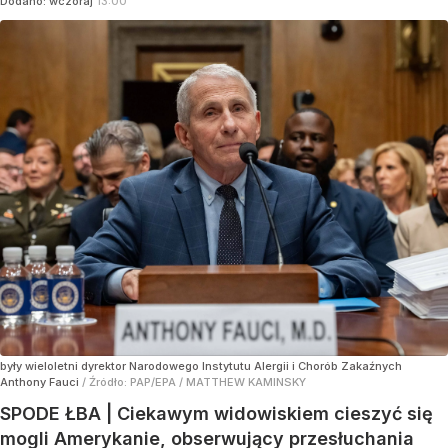
Dodano:
wczoraj
13:00
były wieloletni dyrektor Narodowego Instytutu Alergii i Chorób Zakaźnych
Anthony Fauci
/ Źródło:
PAP/EPA
/
MATTHEW KAMINSKY
SPODE ŁBA | Ciekawym widowiskiem cieszyć się
mogli Amerykanie, obserwujący przesłuchania