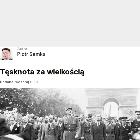
Autor:
Piotr Semka
Tęsknota za wielkością
Dodano:
wczoraj
6:30