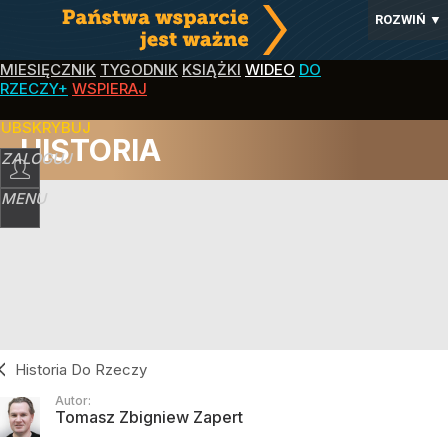
ROZWIŃ
▼
MIESIĘCZNIK
TYGODNIK
KSIĄŻKI
WIDEO
DO
RZECZY+
WSPIERAJ
SUBSKRYBUJ
HISTORIA
ZALOGUJ
MENU
Historia Do Rzeczy
Autor:
Tomasz Zbigniew Zapert