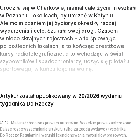
Urodziła się w Charkowie, niemal całe życie mieszkała
w Poznaniu i okolicach, by umrzeć w Katyniu.
Ale moim zdaniem jej życiorys określiły raczej
wydarzenia i cele. Szukała swej drogi. Czasem
w nieco skrajnych rejestrach – a to śpiewając
po poślednich lokalach, a to kończąc prestiżowe
kursy radiotelegraficzne, a to wchodząc w świat
szybowników i spadochroniarzy, ucząc się pilotażu
sportowego, w końcu idąc na wojnę.
Artykuł został opublikowany w
20/2026 wydaniu
tygodnika Do Rzeczy
.
© ℗
Materiał chroniony prawem autorskim. Wszelkie prawa zastrzeżone.
Dalsze rozpowszechnianie artykułu tylko za zgodą wydawcy tygodnika
Do Rzeczy.
Regulamin i warunki licencjonowania materiałów prasowych
.