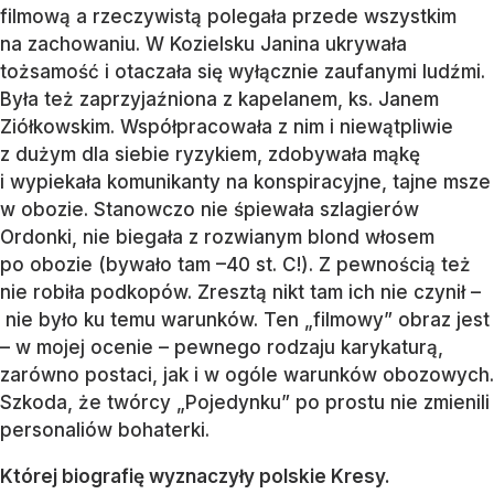
filmową a rzeczywistą polegała przede wszystkim
na zachowaniu. W Kozielsku Janina ukrywała
tożsamość i otaczała się wyłącznie zaufanymi ludźmi.
Była też zaprzyjaźniona z kapelanem, ks. Janem
Ziółkowskim. Współpracowała z nim i niewątpliwie
z dużym dla siebie ryzykiem, zdobywała mąkę
i wypiekała komunikanty na konspiracyjne, tajne msze
w obozie. Stanowczo nie śpiewała szlagierów
Ordonki, nie biegała z rozwianym blond włosem
po obozie (bywało tam –40 st. C!). Z pewnością też
nie robiła podkopów. Zresztą nikt tam ich nie czynił –
nie było ku temu warunków. Ten „filmowy” obraz jest
– w mojej ocenie – pewnego rodzaju karykaturą,
zarówno postaci, jak i w ogóle warunków obozowych.
Szkoda, że twórcy „Pojedynku” po prostu nie zmienili
personaliów bohaterki.
Której biografię wyznaczyły polskie Kresy.