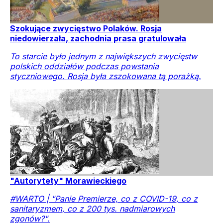
Szokujące zwycięstwo Polaków. Rosja
niedowierzała, zachodnia prasa gratulowała
To starcie było jednym z największych zwycięstw
polskich oddziałów podczas powstania
styczniowego. Rosja była zszokowana tą porażką.
"Autorytety" Morawieckiego
#WARTO | "Panie Premierze, co z COVID-19, co z
sanitaryzmem, co z 200 tys. nadmiarowych
zgonów?".