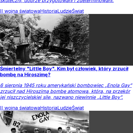
skuteczni, dobrze przygotowani i zdeterminowani.
II wojna światowa
Historia
Ludzie
Świat
Śmiertelny "Little Boy". Kim był człowiek, który zrzucił
bombę na Hiroszimę?
6 sierpnia 1945 roku amerykański bombowiec „Enola Gay”
zrzucił nad Hiroszimą bombę atomową, którą, na przekór
jej niszczycielskiej sile, nazwano niewinnie „Little Boy”.
II wojna światowa
Historia
Ludzie
Świat