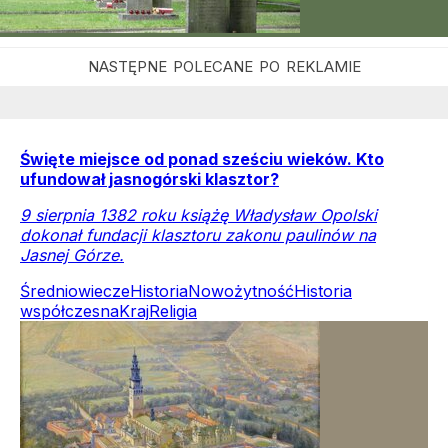
Święte miejsce od ponad sześciu wieków. Kto
ufundował jasnogórski klasztor?
9 sierpnia 1382 roku książę Władysław Opolski
dokonał fundacji klasztoru zakonu paulinów na
Jasnej Górze.
Średniowiecze
Historia
Nowożytność
Historia
współczesna
Kraj
Religia