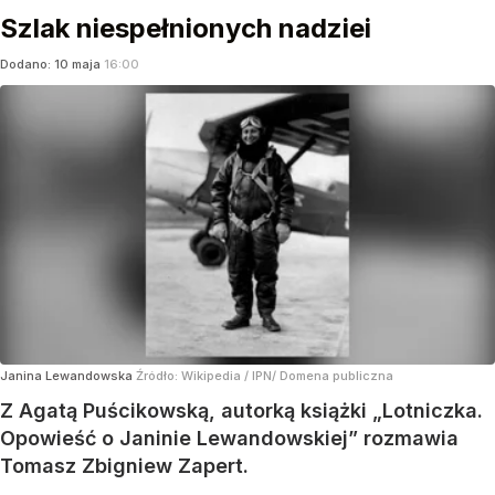
Szlak niespełnionych nadziei
Dodano:
10
maja
16:00
Janina Lewandowska
Źródło:
Wikipedia
/
IPN/ Domena publiczna
Z Agatą Puścikowską, autorką książki „Lotniczka.
Opowieść o Janinie Lewandowskiej” rozmawia
Tomasz Zbigniew Zapert.