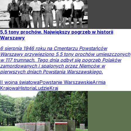
5,5 tony prochów. Największy pogrzeb w historii
Warszawy
6 sierpnia 1946 roku na Cmentarzu Powstańców
Warszawy przywieziono 5,5 tony prochów umieszczonych
w 117 trumnach. Tego dnia odbył się pogrzeb Polaków
zamordowanych i spalonych przez Niemców w
pierwszych dniach Powstania Warszawskiego.
II wojna światowa
Powstanie Warszawskie
Armia
Krajowa
Historia
Ludzie
Kraj