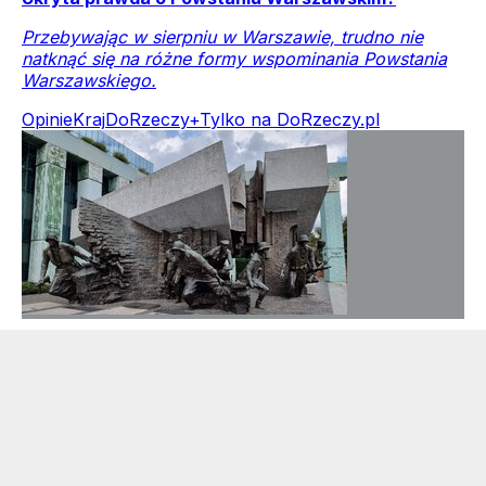
Przebywając w sierpniu w Warszawie, trudno nie
natknąć się na różne formy wspominania Powstania
Warszawskiego.
Opinie
Kraj
DoRzeczy+
Tylko na DoRzeczy.pl