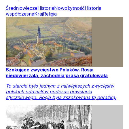
Średniowiecze
Historia
Nowożytność
Historia
współczesna
Kraj
Religia
Szokujące zwycięstwo Polaków. Rosja
niedowierzała, zachodnia prasa gratulowała
To starcie było jednym z największych zwycięstw
polskich oddziałów podczas powstania
styczniowego. Rosja była zszokowana tą porażką.