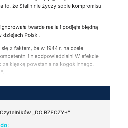
to, że Stalin nie życzy sobie kompromisu
gnorowała twarde realia i podjęła błędną
 dziejach Polski.
się z faktem, że w 1944 r. na czele
ompetentni i nieodpowiedzialni.W efekcie
ość za klęskę powstania na kogoś innego.
”.
 Czytelników
„DO RZECZY+”
do: