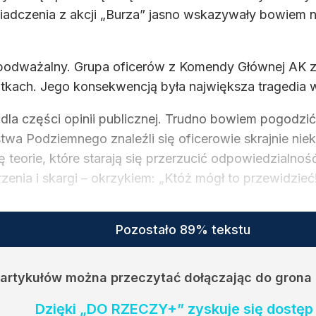
dczenia z akcji „Burza” jasno wskazywały bowiem na 
epodważalny. Grupa oficerów z Komendy Głównej AK zi
kutkach. Jego konsekwencją była największa tragedia w
 dla części opinii publicznej. Trudno bowiem pogodzić 
wa Podziemnego znaleźli się oficerowie skrajnie niek
ię teorie, które starają się przerzucić odpowiedzialn
zenia i skargi – okrzykiem: „Któż mógł to przewidzieć!
Pozostało 89% tekstu
h artykułów można przeczytać dołączając do grona
Dzięki „DO RZECZY+” zyskuje się dostęp 