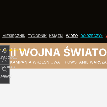
Udostępnij
4
Skomentuj
MIESIĘCZNIK
TYGODNIK
KSIĄŻKI
WIDEO
DO RZECZY+
II WOJNA ŚWIAT
SUBSKRYBUJ
ZALOGUJ
KAMPANIA WRZEŚNIOWA
POWSTANIE WARSZA
SZUKAJ
MENU