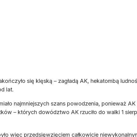
ończyło się klęską – zagładą AK, hekatombą ludnośc
d lat.
iało najmniejszych szans powodzenia, ponieważ AK by
tków – których dowództwo AK rzuciło do walki 1 sierpn
 było więc przedsięwzięciem całkowicie niewykonaln