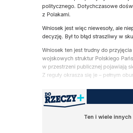
politycznego. Dotychczasowe doświa
z Polakami.
Wniosek jest więc niewesoły, ale ni
decyzję. Był to błąd straszliwy w s
Wniosek ten jest trudny do przyjęcia
wojskowych struktur Polskiego Państ
w przestrzeni publicznej pojawiają s
Z reguły okrasza się je – pełnym obur
Ten i wiele innyc