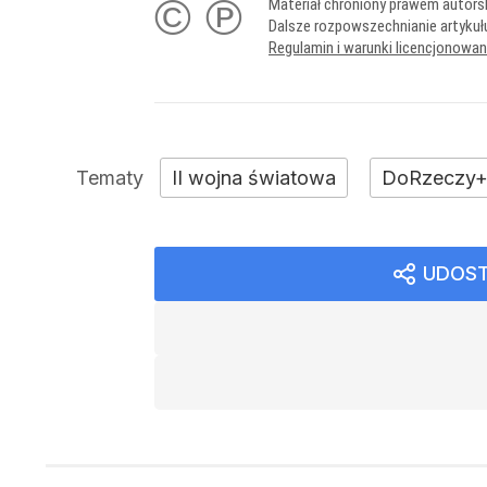
© ℗
Materiał chroniony prawem autors
Dalsze rozpowszechnianie artykuł
Regulamin i warunki licencjonowa
II wojna światowa
DoRzeczy
UDOST