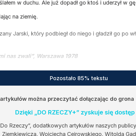
łem w duchu. Ale już dopadł go ktoś i uderzył w gębę
dając na ziemię.
ny Jarski, który podbiegł do niego i gładził go po wł
i nas zwali”, Warszawa 1978
Pozostało 85% tekstu
h artykułów można przeczytać dołączając do grona
Dzięki „DO RZECZY+” zyskuje się dostęp 
 Do Rzeczy”, dodatkowych artykułów naszych public
. Ziemkiewicza, Wojciecha Cejrowskiego, Witolda Gad