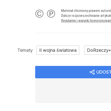
© ℗
Materiał chroniony prawem autors
Dalsze rozpowszechnianie artykuł
Regulamin i warunki licencjonowa
II wojna światowa
DoRzeczy
UDOST