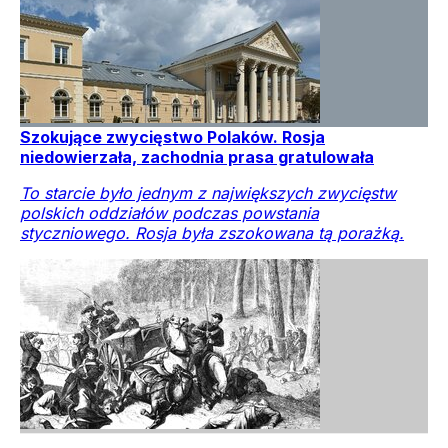
Szokujące zwycięstwo Polaków. Rosja
niedowierzała, zachodnia prasa gratulowała
To starcie było jednym z największych zwycięstw
polskich oddziałów podczas powstania
styczniowego. Rosja była zszokowana tą porażką.