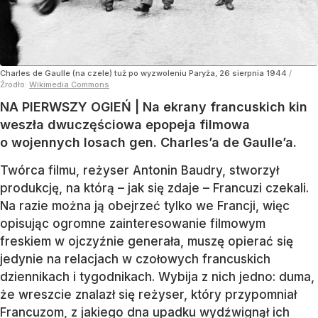
Charles de Gaulle (na czele) tuż po wyzwoleniu Paryża, 26 sierpnia 1944
/
Źródło:
Wikimedia Commons
NA PIERWSZY OGIEŃ | Na ekrany francuskich kin
weszła dwuczęściowa epopeja filmowa
o wojennych losach gen. Charles’a de Gaulle’a.
Twórca filmu, reżyser Antonin Baudry, stworzył
produkcję, na którą – jak się zdaje – Francuzi czekali.
Na razie można ją obejrzeć tylko we Francji, więc
opisując ogromne zainteresowanie filmowym
freskiem w ojczyźnie generała, muszę opierać się
jedynie na relacjach w czołowych francuskich
dziennikach i tygodnikach. Wybija z nich jedno: duma,
że wreszcie znalazł się reżyser, który przypomniał
Francuzom, z jakiego dna upadku wydźwignął ich