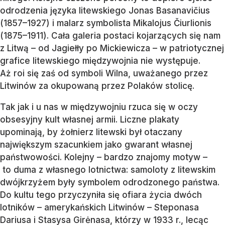
odrodzenia języka litewskiego Jonas Basanavičius
(1857–1927) i malarz symbolista Mikalojus Čiurlionis
(1875–1911). Cała galeria postaci kojarzących się nam
z Litwą – od Jagiełły po Mickiewicza – w patriotycznej
grafice litewskiego międzywojnia nie występuje.
Aż roi się zaś od symboli Wilna, uważanego przez
Litwinów za okupowaną przez Polaków stolicę.
Tak jak i u nas w międzywojniu rzuca się w oczy
obsesyjny kult własnej armii. Liczne plakaty
upominają, by żołnierz litewski był otaczany
największym szacunkiem jako gwarant własnej
państwowości. Kolejny – bardzo znajomy motyw –
to duma z własnego lotnictwa: samoloty z litewskim
dwójkrzyżem były symbolem odrodzonego państwa.
Do kultu tego przyczyniła się ofiara życia dwóch
lotników – amerykańskich Litwinów – Steponasa
Dariusa i Stasysa Girėnasa, którzy w 1933 r., lecąc