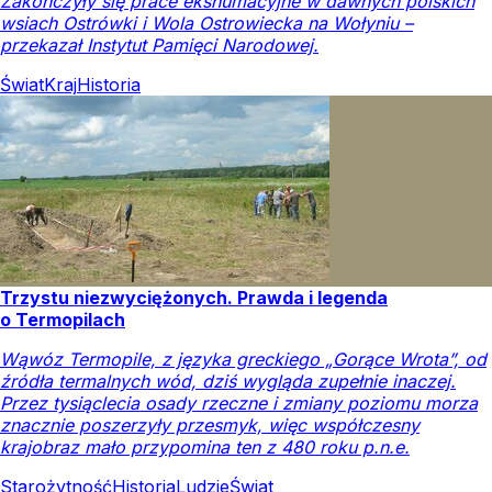
Zakończyły się prace ekshumacyjne w dawnych polskich
wsiach Ostrówki i Wola Ostrowiecka na Wołyniu –
przekazał Instytut Pamięci Narodowej.
Świat
Kraj
Historia
Trzystu niezwyciężonych. Prawda i legenda
o Termopilach
Wąwóz Termopile, z języka greckiego „Gorące Wrota”, od
źródła termalnych wód, dziś wygląda zupełnie inaczej.
Przez tysiąclecia osady rzeczne i zmiany poziomu morza
znacznie poszerzyły przesmyk, więc współczesny
krajobraz mało przypomina ten z 480 roku p.n.e.
Starożytność
Historia
Ludzie
Świat