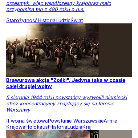
przesmyk, więc współczesny krajobraz mało
przypomina ten z 480 roku p.n.e.
Starożytność
Historia
Ludzie
Świat
Brawurowa akcja "Zośki". Jedyna taka w czasie
całej drugiej wojny
5 sierpnia 1944 roku powstańcy wyzwolili niemiecki
obóz koncentracyjny znajdujący się na terenie
Warszawy
II wojna światowa
Powstanie Warszawskie
Armia
Krajowa
Holokaust
Historia
Ludzie
Kraj