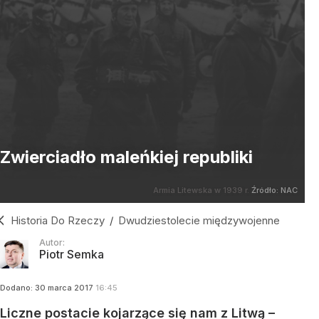
Zwierciadło maleńkiej republiki
Armia Litewska w 1939 r.
Źródło:
NAC
Historia Do Rzeczy
/
Dwudziestolecie międzywojenne
Autor:
Piotr Semka
Dodano:
30
marca
2017
16:45
Liczne postacie kojarzące się nam z Litwą –