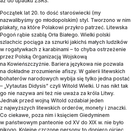
aż do upadku ZSRS.
Początek lat 20. to dość staroświecki (my
nazwalibyśmy go młodopolskim) styl. Tworzono w nim
plakaty, na które Polakowi przykro patrzeć. Litewska
Pogoń rąbie szablą Orła Białego. Wielki polski
szlachcic pociąga za sznurki jakichś małych ludzików
w rogatywkach z karabinami – to chyba ostrzeżenie
przez Polską Organizacją Wojskową
na Kowieńszczyźnie. Bariera językowa nie pozwala
na dokładne zrozumienie afiszy. W galerii litewskich
bohaterów narodowych wybija się tylko jedna postać
– „Vytautas Didysis” czyli Witold Wielki. U nas nikt tak
go nie nazywa ani też nie uważa za króla Litwy.
Jednak przed wojną Witold ozdabiał jeden
z najwyższych litewskich orderów, monety i znaczki.
Co ciekawe, poza nim i księciem Giedyminem
w państwowym panteonie od XV do XIX w. nie było
nikogo. Kolejne czczone persony to dopiero ojciec