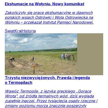
Ekshumacje na Wołyniu. Nowy komunikat
Zakończyły się prace ekshumacyjne w dawnych
polskich wsiach Ostrówki i Wola Ostrowiecka na
Wołyniu – przekazał Instytut Pamięci Narodowej.
Świat
Kraj
Historia
Trzystu niezwyciężonych. Prawda i legenda
o Termopilach
Wąwóz Termopile, z języka greckiego „Gorące
Wrota”, od źródła termalnych wód, dziś wygląda
zupełnie inaczej. Przez tysiąclecia osady rzeczne i
zmiany poziomu morza znacznie poszerzyły