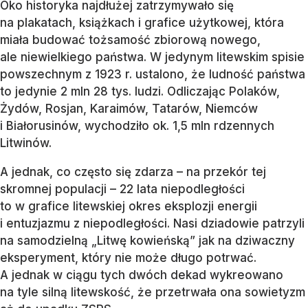
Oko historyka najdłużej zatrzymywało się
na plakatach, książkach i grafice użytkowej, która
miała budować tożsamość zbiorową nowego,
ale niewielkiego państwa. W jedynym litewskim spisie
powszechnym z 1923 r. ustalono, że ludność państwa
to jedynie 2 mln 28 tys. ludzi. Odliczając Polaków,
Żydów, Rosjan, Karaimów, Tatarów, Niemców
i Białorusinów, wychodziło ok. 1,5 mln rdzennych
Litwinów.
A jednak, co często się zdarza – na przekór tej
skromnej populacji – 22 lata niepodległości
to w grafice litewskiej okres eksplozji energii
i entuzjazmu z niepodległości. Nasi dziadowie patrzyli
na samodzielną „Litwę kowieńską” jak na dziwaczny
eksperyment, który nie może długo potrwać.
A jednak w ciągu tych dwóch dekad wykreowano
na tyle silną litewskość, że przetrwała ona sowietyzm