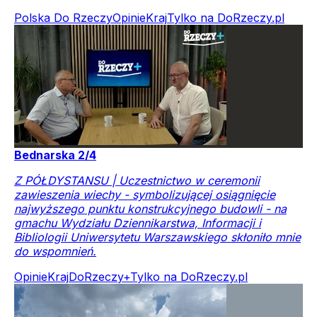
Polska Do Rzeczy
Opinie
Kraj
Tylko na DoRzeczy.pl
Bednarska 2/4
Z PÓŁDYSTANSU | Uczestnictwo w ceremonii
zawieszenia wiechy - symbolizującej osiągnięcie
najwyższego punktu konstrukcyjnego budowli - na
gmachu Wydziału Dziennikarstwa, Informacji i
Bibliologii Uniwersytetu Warszawskiego skłoniło mnie
do wspomnień.
Opinie
Kraj
DoRzeczy+
Tylko na DoRzeczy.pl