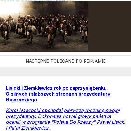
Lisicki i Ziemkiewicz rok po zaprzysiężeniu.
O silnych i słabszych stronach prezydentury
Nawrockiego
Karol Nawrocki obchodzi pierwszą rocznicę swojej
prezydentury. Dokonania nowej głowy państwa
ocenili w programie "Polska Do Rzeczy" Paweł Lisicki
i Rafał Ziemkiewicz.