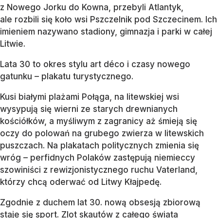
z Nowego Jorku do Kowna, przebyli Atlantyk,
ale rozbili się koło wsi Pszczelnik pod Szczecinem. Ich
imieniem nazywano stadiony, gimnazja i parki w całej
Litwie.
Lata 30 to okres stylu art déco i czasy nowego
gatunku – plakatu turystycznego.
Kusi białymi plażami Połąga, na litewskiej wsi
wysypują się wierni ze starych drewnianych
kościółków, a myśliwym z zagranicy aż śmieją się
oczy do polowań na grubego zwierza w litewskich
puszczach. Na plakatach politycznych zmienia się
wróg – perfidnych Polaków zastępują niemieccy
szowiniści z rewizjonistycznego ruchu Vaterland,
którzy chcą oderwać od Litwy Kłajpedę.
Zgodnie z duchem lat 30. nową obsesją zbiorową
staje się sport. Zlot skautów z całego świata