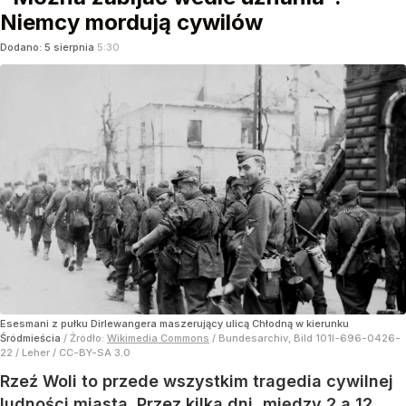
Niemcy mordują cywilów
Dodano:
5
sierpnia
5:30
Esesmani z pułku Dirlewangera maszerujący ulicą Chłodną w kierunku
Śródmieścia
/ Źródło:
Wikimedia Commons
/
Bundesarchiv, Bild 101I-696-0426-
22 / Leher / CC-BY-SA 3.0
Rzeź Woli to przede wszystkim tragedia cywilnej
ludności miasta. Przez kilka dni, między 2 a 12