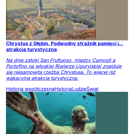
Chrystus z Głębin. Podwodny strażnik pamięci i...
atrakcja turystyczna
Na dnie zatoki San Fruttuoso, między Camogli a
Portofino na włoskiej Riwierze Liguryjskiej znajduje
się niesamowita rzeźba Chrystusa. To więcej niż
wakacyjna atrakcja turystyczna.
Historia współczesna
Historia
Ludzie
Świat