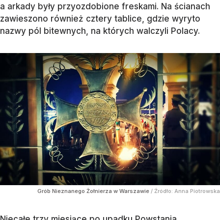
a arkady były przyozdobione freskami. Na ścianach
zawieszono również cztery tablice, gdzie wyryto
nazwy pól bitewnych, na których walczyli Polacy.
Grób Nieznanego Żołnierza w Warszawie
/ Źródło:
Anna Piotrowska
Niecałe trzy miesiące po upadku Powstania