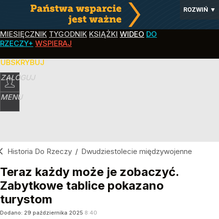
ROZWIŃ
▼
MIESIĘCZNIK
TYGODNIK
KSIĄŻKI
WIDEO
DO
RZECZY+
WSPIERAJ
SUBSKRYBUJ
ZALOGUJ
MENU
Historia Do Rzeczy
/
Dwudziestolecie międzywojenne
Teraz każdy może je zobaczyć.
Zabytkowe tablice pokazano
turystom
Dodano:
29
października
2025
8:40