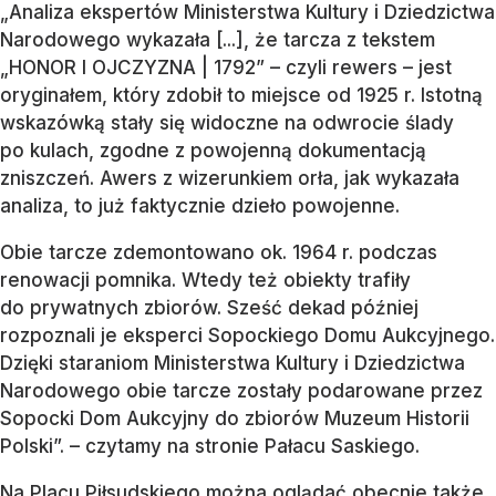
„Analiza ekspertów Ministerstwa Kultury i Dziedzictwa
Narodowego wykazała [...], że tarcza z tekstem
„HONOR I OJCZYZNA | 1792” – czyli rewers – jest
oryginałem, który zdobił to miejsce od 1925 r. Istotną
wskazówką stały się widoczne na odwrocie ślady
po kulach, zgodne z powojenną dokumentacją
zniszczeń. Awers z wizerunkiem orła, jak wykazała
analiza, to już faktycznie dzieło powojenne.
Obie tarcze zdemontowano ok. 1964 r. podczas
renowacji pomnika. Wtedy też obiekty trafiły
do prywatnych zbiorów. Sześć dekad później
rozpoznali je eksperci Sopockiego Domu Aukcyjnego.
Dzięki staraniom Ministerstwa Kultury i Dziedzictwa
Narodowego obie tarcze zostały podarowane przez
Sopocki Dom Aukcyjny do zbiorów Muzeum Historii
Polski”. – czytamy na stronie Pałacu Saskiego.
Na Placu Piłsudskiego można oglądać obecnie także