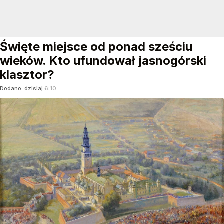
Święte miejsce od ponad sześciu
wieków. Kto ufundował jasnogórski
klasztor?
Dodano:
dzisiaj
6:10