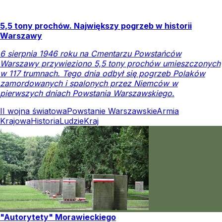
5,5 tony prochów. Największy pogrzeb w historii
Warszawy
6 sierpnia 1946 roku na Cmentarzu Powstańców
Warszawy przywieziono 5,5 tony prochów umieszczonych
w 117 trumnach. Tego dnia odbył się pogrzeb Polaków
zamordowanych i spalonych przez Niemców w
pierwszych dniach Powstania Warszawskiego.
II wojna światowa
Powstanie Warszawskie
Armia
Krajowa
Historia
Ludzie
Kraj
"Autorytety" Morawieckiego