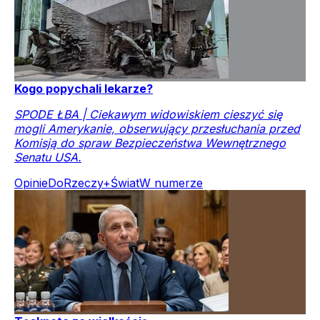
Kogo popychali lekarze?
SPODE ŁBA | Ciekawym widowiskiem cieszyć się
mogli Amerykanie, obserwujący przesłuchania przed
Komisją do spraw Bezpieczeństwa Wewnętrznego
Senatu USA.
Opinie
DoRzeczy+
Świat
W numerze