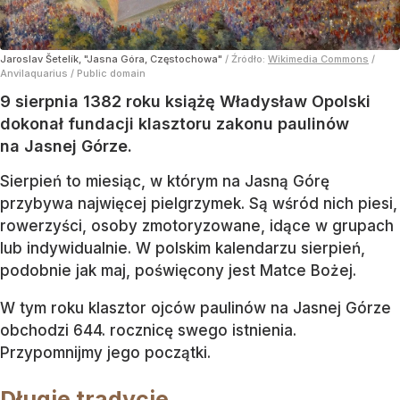
Jaroslav Šetelík, "Jasna Góra, Częstochowa"
/ Źródło:
Wikimedia Commons
/
Anvilaquarius / Public domain
9 sierpnia 1382 roku książę Władysław Opolski
dokonał fundacji klasztoru zakonu paulinów
na Jasnej Górze.
Sierpień to miesiąc, w którym na Jasną Górę
przybywa najwięcej pielgrzymek. Są wśród nich piesi,
rowerzyści, osoby zmotoryzowane, idące w grupach
lub indywidualnie. W polskim kalendarzu sierpień,
podobnie jak maj, poświęcony jest Matce Bożej.
W tym roku klasztor ojców paulinów na Jasnej Górze
obchodzi 644. rocznicę swego istnienia.
Przypomnijmy jego początki.
Długie tradycje