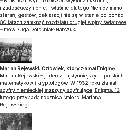
– Brak uczciwych rozliczeń wyklucza skruchę
i zadośćuczynienie. I właśnie dlatego Niemcy mimo
starań, gestów, deklaracji nie są w stanie po ponad
80 latach zamknąć rozdziału drugiej wojny światowej
– mówi Olga Doleśniak-Harczuk.
Marian Rejewski. Człowiek, który złamał Enigmę
Marian Rejewski – jeden z najsłynniejszych polskich
matematyków i kryptologów. W 1932 roku złamał
szyfry niemieckiej maszyny szyfrującej Enigma. 13
lutego przypada rocznica śmierci Mariana
Rejewskiego.