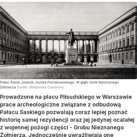
Pałac Saski, pomnik Józefa Poniatowskiego. W głębi Grób Nieznanego
Żołnierza
Źródło:
Wikimedia Commons
Prowadzone na placu Piłsudskiego w Warszawie
prace archeologiczne związane z odbudową
Pałacu Saskiego pozwalają coraz lepiej poznać
historię samej rezydencji oraz jej jedynej ocalałej
z wojennej pożogi części - Grobu Nieznanego
Żołnierza. Jednocześnie uwrażliwiają one