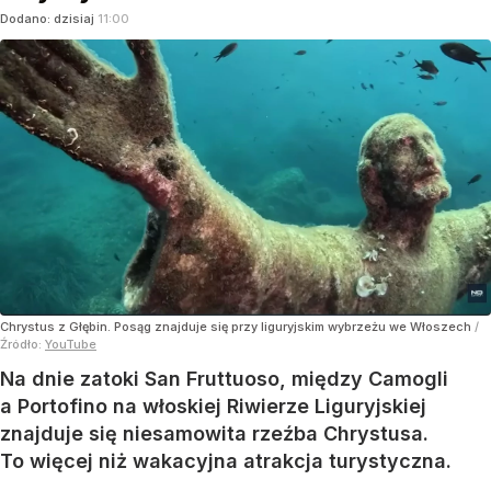
Dodano:
dzisiaj
11:00
Chrystus z Głębin. Posąg znajduje się przy liguryjskim wybrzeżu we Włoszech
/
Źródło:
YouTube
Na dnie zatoki San Fruttuoso, między Camogli
a Portofino na włoskiej Riwierze Liguryjskiej
znajduje się niesamowita rzeźba Chrystusa.
To więcej niż wakacyjna atrakcja turystyczna.