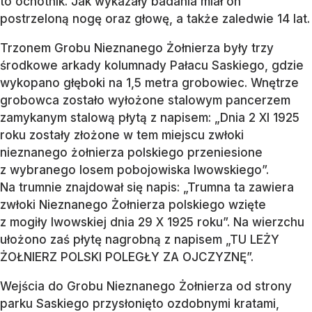
to ochotnik. Jak wykazały badania miał on
postrzeloną nogę oraz głowę, a także zaledwie 14 lat.
Trzonem Grobu Nieznanego Żołnierza były trzy
środkowe arkady kolumnady Pałacu Saskiego, gdzie
wykopano głęboki na 1,5 metra grobowiec. Wnętrze
grobowca zostało wyłożone stalowym pancerzem
zamykanym stalową płytą z napisem: „Dnia 2 XI 1925
roku zostały złożone w tem miejscu zwłoki
nieznanego żołnierza polskiego przeniesione
z wybranego losem pobojowiska lwowskiego”.
Na trumnie znajdował się napis: „Trumna ta zawiera
zwłoki Nieznanego Żołnierza polskiego wzięte
z mogiły lwowskiej dnia 29 X 1925 roku”. Na wierzchu
ułożono zaś płytę nagrobną z napisem „TU LEŻY
ŻOŁNIERZ POLSKI POLEGŁY ZA OJCZYZNĘ”.
Wejścia do Grobu Nieznanego Żołnierza od strony
parku Saskiego przysłonięto ozdobnymi kratami,