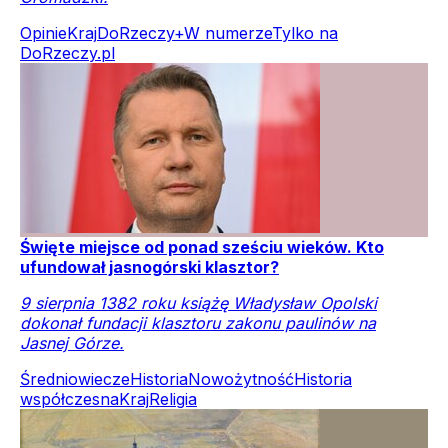
Opinie
Kraj
DoRzeczy+
W numerze
Tylko na
DoRzeczy.pl
Święte miejsce od ponad sześciu wieków. Kto
ufundował jasnogórski klasztor?
9 sierpnia 1382 roku książę Władysław Opolski
dokonał fundacji klasztoru zakonu paulinów na
Jasnej Górze.
Średniowiecze
Historia
Nowożytność
Historia
współczesna
Kraj
Religia