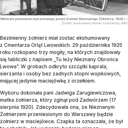
Weterani powstania styczniowego przed Grobem Nieznanego Żołnierza, 1926 r.
/
Źródło:
Ilustrowany Kurier Codzienny, NAC
Bezimienny żołnierz miał zostać ekshumowany
z Cmentarza Orląt Lwowskich. 29 października 1925
roku rozkopano trzy mogiły, na których znajdowały
się tabliczki z napisem „Tu leży Nieznany Obrońca
Lwowa”. W grobach odkryto szczątki kaprala,
sierżanta i osoby bez żadnych stopni wojskowych,
mającej jedynie maciejówkę z orzełkiem.
Wyboru dokonała pani Jadwiga Zarugiewiczowa,
matka żołnierza, który zginął pod Zadwórzem (17
sierpnia 1920). Zdecydowała ona, że Nieznanym
Żołnierzem przeniesionym do Warszawy będzie
żołnierz w maciejówce. Czapka ta oznaczała, że był