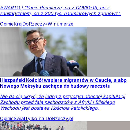
#WARTO | "Panie Premierze, co z COVID-19, co z
sanitaryzmem, co z 200 tys. nadmiarowych zgonów?".
Opinie
Kraj
DoRzeczy+
W numerze
Hiszpański Kościół wspiera migrantów w Ceucie, a abp
Nowego Meksyku zachęca do budowy meczetu
Nie da się ukryć, że jedną z przyczyn obecnej kapitulacji
Zachodu przed falą nachodźców z Afryki i Bliskiego
Wschodu jest postawa Kościoła katolickiego.
Opinie
Świat
Tylko na DoRzeczy.pl