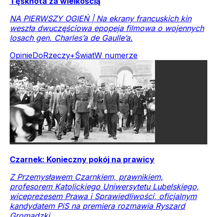
Tęsknota za wielkością
NA PIERWSZY OGIEŃ | Na ekrany francuskich kin
weszła dwuczęściowa epopeja filmowa o wojennych
losach gen. Charles’a de Gaulle’a.
Opinie
DoRzeczy+
Świat
W numerze
Czarnek: Konieczny pokój na prawicy
Z Przemysławem Czarnkiem, prawnikiem,
profesorem Katolickiego Uniwersytetu Lubelskiego,
wiceprezesem Prawa i Sprawiedliwości, oficjalnym
kandydatem PiS na premiera rozmawia Ryszard
Gromadzki.