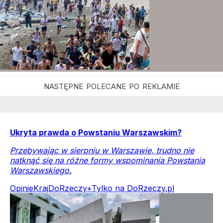
Ukryta prawda o Powstaniu Warszawskim?
Przebywając w sierpniu w Warszawie, trudno nie
natknąć się na różne formy wspominania Powstania
Warszawskiego.
Opinie
Kraj
DoRzeczy+
Tylko na DoRzeczy.pl