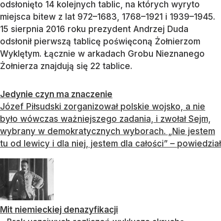
odsłonięto 14 kolejnych tablic, na których wyryto
miejsca bitew z lat 972–1683, 1768–1921 i 1939–1945.
15 sierpnia 2016 roku prezydent Andrzej Duda
odsłonił pierwszą tablicę poświęconą Żołnierzom
Wyklętym. Łącznie w arkadach Grobu Nieznanego
Żołnierza znajdują się 22 tablice.
Jedynie czyn ma znaczenie
Józef Piłsudski zorganizował polskie wojsko, a nie
było wówczas ważniejszego zadania, i zwołał Sejm,
wybrany w demokratycznych wyborach. „Nie jestem
tu od lewicy i dla niej, jestem dla całości” – powiedział
Mit niemieckiej denazyfikacji