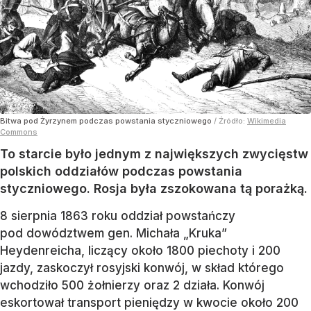
Bitwa pod Żyrzynem podczas powstania styczniowego
/ Źródło:
Wikimedia
Commons
To starcie było jednym z największych zwycięstw
polskich oddziałów podczas powstania
styczniowego. Rosja była zszokowana tą porażką.
8 sierpnia 1863 roku oddział powstańczy
pod dowództwem gen. Michała „Kruka”
Heydenreicha, liczący około 1800 piechoty i 200
jazdy, zaskoczył rosyjski konwój, w skład którego
wchodziło 500 żołnierzy oraz 2 działa. Konwój
eskortował transport pieniędzy w kwocie około 200