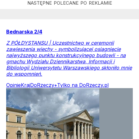
Bednarska 2/4
Z PÓŁDYSTANSU | Uczestnictwo w ceremonii
zawieszenia wiechy - symbolizującej osiągnięcie
najwyższego punktu konstrukcyjnego budowli - na
gmachu Wydziału Dziennikarstwa, Informacji i
Bibliologii Uniwersytetu Warszawskiego skłoniło mnie
do wspomnień.
Opinie
Kraj
DoRzeczy+
Tylko na DoRzeczy.pl