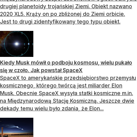
drugiej planetoidy trojańskiej Ziemi. Obiekt nazwano
2020 XL5. Krąży on po zbliżonej do Ziemi orbicie.
Jest to drugi zidentyfikowany tego typu obiekt.
Kiedy Musk mówił o podboju kosmosu, wielu pukało
się w czoło. Jak powstał SpaceX
SpaceX to amerykańskie przedsiębiorstwo przemysłu
kosmicznego, którego twórcą jest miliarder Elon
Musk. Obecnie SpaceX wysyła statki kosmiczne m.in.
na Międzynarodową Stację Kosmiczną. Jeszcze dwie
dekady temu wielu było zdania, że Elon...