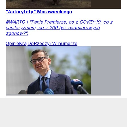
"Autorytety" Morawieckiego
#WARTO | "Panie Premierze, co z COVID-19, co z
sanitaryzmem, co z 200 tys. nadmiarowych
zgonów?".
Opinie
Kraj
DoRzeczy+
W numerze