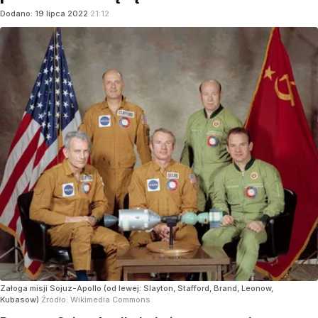
Dodano:
19
lipca
2022
21:12
Załoga misji Sojuz-Apollo (od lewej: Slayton, Stafford, Brand, Leonow,
Kubasow)
Źródło:
Wikimedia Commons