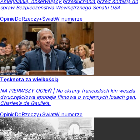
Amerykanie, obserwujący przesłuchania przed Komisją do
spraw Bezpieczeństwa Wewnętrznego Senatu USA.
Opinie
DoRzeczy+
Świat
W numerze
Tęsknota za wielkością
NA PIERWSZY OGIEŃ | Na ekrany francuskich kin weszła
dwuczęściowa epopeja filmowa o wojennych losach gen.
Charles’a de Gaulle’a.
Opinie
DoRzeczy+
Świat
W numerze