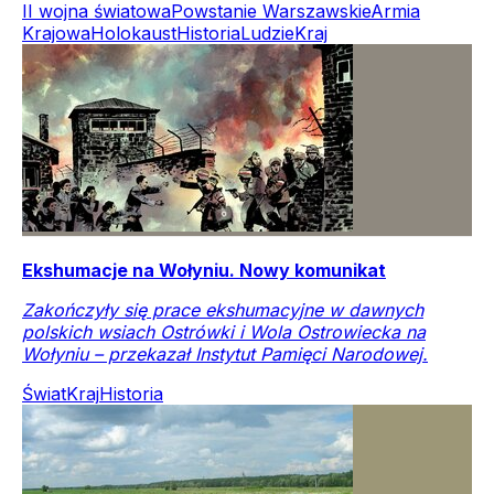
II wojna światowa
Powstanie Warszawskie
Armia
Krajowa
Holokaust
Historia
Ludzie
Kraj
Ekshumacje na Wołyniu. Nowy komunikat
Zakończyły się prace ekshumacyjne w dawnych
polskich wsiach Ostrówki i Wola Ostrowiecka na
Wołyniu – przekazał Instytut Pamięci Narodowej.
Świat
Kraj
Historia