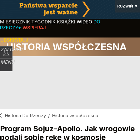
ROZWIŃ
▼
MIESIĘCZNIK
TYGODNIK
KSIĄŻKI
WIDEO
DO
RZECZY+
WSPIERAJ
SUBSKRYBUJ
HISTORIA WSPÓŁCZESNA
ZALOGUJ
MENU
Historia Do Rzeczy
/
Historia współczesna
Program Sojuz-Apollo. Jak wrogowie
podali sobie rękę w kosmosie