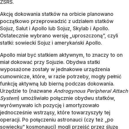
ZSRS.
Akcję dokowania statków na orbicie planowano
początkowo przeprowadzić z udziałem statków
Sojuz, Salut i Apollo lub Sojuz, Skylab i Apollo.
Ostatecznie wybrano wersję „uproszczoną”, czyli
statki: sowiecki Sojuz i amerykański Apollo.
Apollo miał być statkiem aktywnym, to znaczy to on
miał dokować przy Sojuzie. Obydwa statki
wyposażone zostały w jednakowe urządzenia
cumownicze, które, w razie potrzeby, mogły pełnić
funkcję aktywną lub bierną podczas dokowania.
Urzędzie to (nazwane
Androgynous Peripheral Attach
System
) umożliwiało połącznie obydwu statków,
wyrównywało ich pozycję i amortyzowało
jednocześnie wstrząsy, które towarzyszyły tej
operacji. Po połączeniu astronauci (czy też „po
sowiecku” kosmonauci) mogli przejść przez śluzę