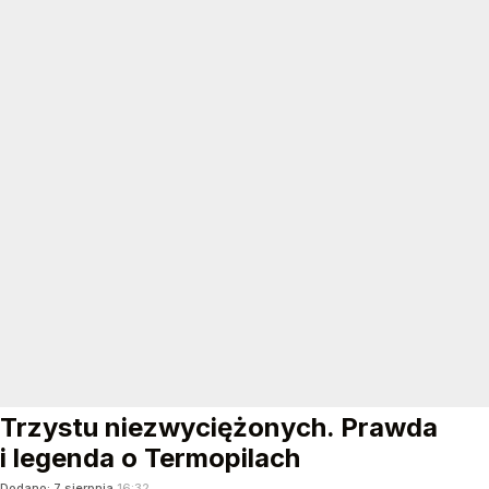
Trzystu niezwyciężonych. Prawda
i legenda o Termopilach
Dodano:
7
sierpnia
16:32