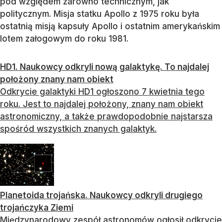
pod względem zarówno technicznym, jak
politycznym. Misja statku Apollo z 1975 roku była
ostatnią misją kapsuły Apollo i ostatnim amerykańskim
lotem załogowym do roku 1981.
HD1. Naukowcy odkryli nową galaktykę. To najdalej
położony znany nam obiekt
Odkrycie galaktyki HD1 ogłoszono 7 kwietnia tego
roku. Jest to najdalej położony, znany nam obiekt
astronomiczny, a także prawdopodobnie najstarsza
spośród wszystkich znanych galaktyk.
Planetoida trojańska. Naukowcy odkryli drugiego
trojańczyka Ziemi
Międzynarodowy zespół astronomów ogłosił odkrycie