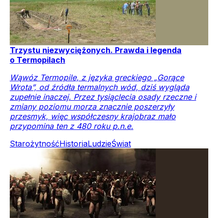
Trzystu niezwyciężonych. Prawda i legenda
o Termopilach
Wąwóz Termopile, z języka greckiego „Gorące
Wrota”, od źródła termalnych wód, dziś wygląda
zupełnie inaczej. Przez tysiąclecia osady rzeczne i
zmiany poziomu morza znacznie poszerzyły
przesmyk, więc współczesny krajobraz mało
przypomina ten z 480 roku p.n.e.
Starożytność
Historia
Ludzie
Świat