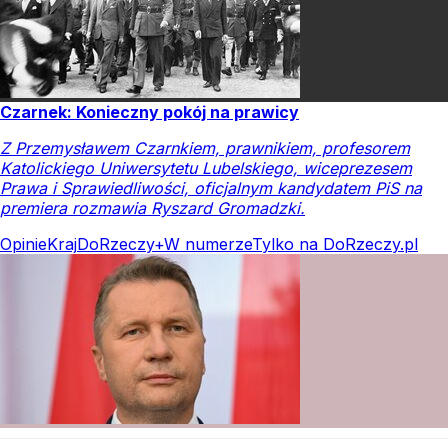
Czarnek: Konieczny pokój na prawicy
Z Przemysławem Czarnkiem, prawnikiem, profesorem
Katolickiego Uniwersytetu Lubelskiego, wiceprezesem
Prawa i Sprawiedliwości, oficjalnym kandydatem PiS na
premiera rozmawia Ryszard Gromadzki.
Opinie
Kraj
DoRzeczy+
W numerze
Tylko na DoRzeczy.pl