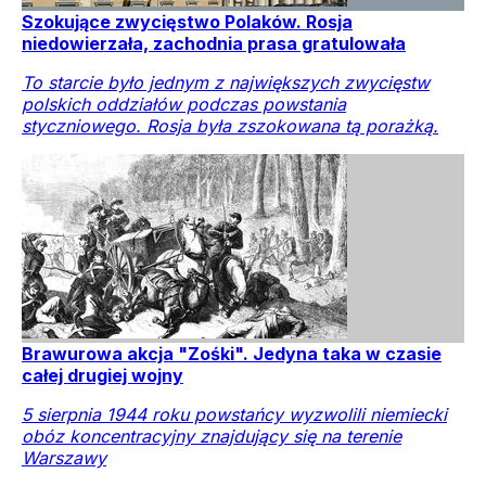
Szokujące zwycięstwo Polaków. Rosja
niedowierzała, zachodnia prasa gratulowała
To starcie było jednym z największych zwycięstw
polskich oddziałów podczas powstania
styczniowego. Rosja była zszokowana tą porażką.
Brawurowa akcja "Zośki". Jedyna taka w czasie
całej drugiej wojny
5 sierpnia 1944 roku powstańcy wyzwolili niemiecki
obóz koncentracyjny znajdujący się na terenie
Warszawy