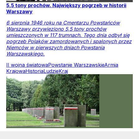
5,5 tony prochów. Największy pogrzeb w historii
Warszawy
6 sierpnia 1946 roku na Cmentarzu Powstańców
Warszawy przywieziono 5,5 tony prochów
umieszczonych w 117 trumnach. Tego dnia odbył się
pogrzeb Polaków zamordowanych i spalonych przez
Niemców w pierwszych dniach Powstania
Warszawskiego.
II wojna światowa
Powstanie Warszawskie
Armia
Krajowa
Historia
Ludzie
Kraj