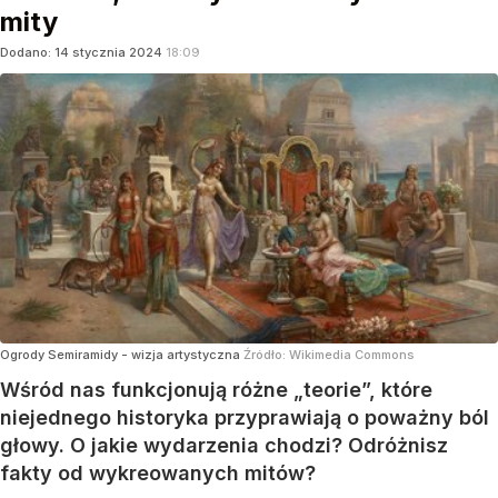
mity
Dodano:
14
stycznia
2024
18:09
Ogrody Semiramidy - wizja artystyczna
Źródło:
Wikimedia Commons
Wśród nas funkcjonują różne „teorie”, które
niejednego historyka przyprawiają o poważny ból
głowy. O jakie wydarzenia chodzi? Odróżnisz
fakty od wykreowanych mitów?