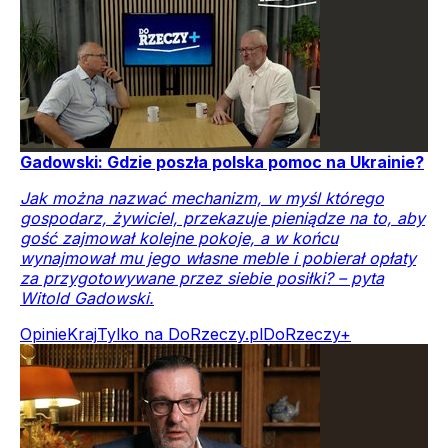
Gadowski: Gdzie poszła polska pomoc na Ukrainie?
Jak można nazwać mechanizm, w myśl którego
gospodarz, żywiciel, przekazuje pieniądze na to, aby
gość zajmował kolejne pokoje, a w końcu
wynajmował mu jego własne meble i pobierał opłaty
za przygotowywane przez siebie posiłki? – pyta
Witold Gadowski.
Opinie
Kraj
Tylko na DoRzeczy.pl
DoRzeczy+