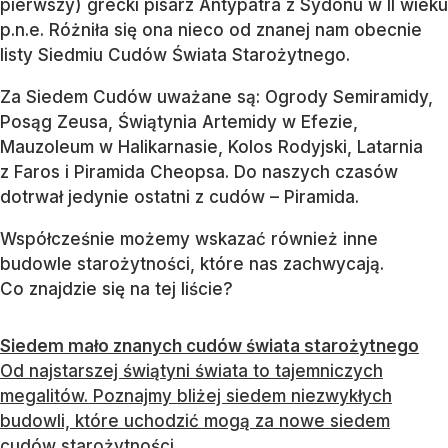
pierwszy) grecki pisarz Antypatra z Sydonu w II wieku
p.n.e. Różniła się ona nieco od znanej nam obecnie
listy Siedmiu Cudów Świata Starożytnego.
Za Siedem Cudów uważane są: Ogrody Semiramidy,
Posąg Zeusa, Świątynia Artemidy w Efezie,
Mauzoleum w Halikarnasie, Kolos Rodyjski, Latarnia
z Faros i Piramida Cheopsa. Do naszych czasów
dotrwał jedynie ostatni z cudów – Piramida.
Współcześnie możemy wskazać również inne
budowle starożytności, które nas zachwycają.
Co znajdzie się na tej liście?
Siedem mało znanych cudów świata starożytnego
Od najstarszej świątyni świata to tajemniczych
megalitów. Poznajmy bliżej siedem niezwykłych
budowli, które uchodzić mogą za nowe siedem
cudów starożytności.