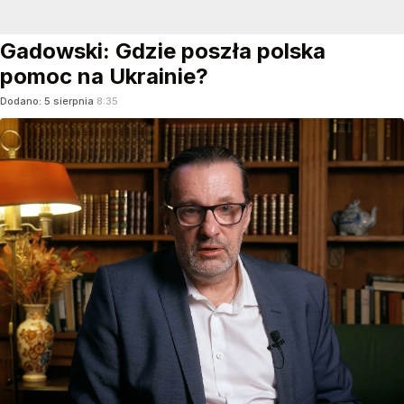
Gadowski: Gdzie poszła polska
pomoc na Ukrainie?
Dodano:
5
sierpnia
8:35