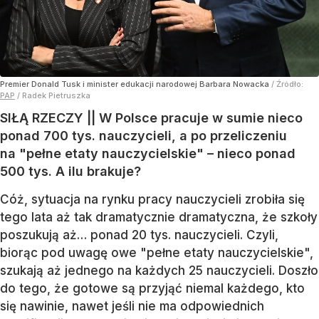
Premier Donald Tusk i minister edukacji narodowej Barbara Nowacka
/ Źródło:
PAP
/
Radek Pietruszka
SIŁĄ RZECZY || W Polsce pracuje w sumie nieco
ponad 700 tys. nauczycieli, a po przeliczeniu
na "pełne etaty nauczycielskie" – nieco ponad
500 tys. A ilu brakuje?
Cóż, sytuacja na rynku pracy nauczycieli zrobiła się
tego lata aż tak dramatycznie dramatyczna, że szkoły
poszukują aż… ponad 20 tys. nauczycieli. Czyli,
biorąc pod uwagę owe "pełne etaty nauczycielskie",
szukają aż jednego na każdych 25 nauczycieli. Doszło
do tego, że gotowe są przyjąć niemal każdego, kto
się nawinie, nawet jeśli nie ma odpowiednich