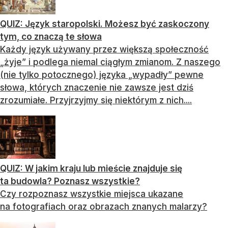
QUIZ: Język staropolski. Możesz być zaskoczony
tym, co znaczą te słowa
Każdy język używany przez większą społeczność
„żyje” i podlega niemal ciągłym zmianom. Z naszego
(nie tylko potocznego) języka „wypadły” pewne
słowa, których znaczenie nie zawsze jest dziś
zrozumiałe. Przyjrzyjmy się niektórym z nich....
QUIZ: W jakim kraju lub mieście znajduje się
ta budowla? Poznasz wszystkie?
Czy rozpoznasz wszystkie miejsca ukazane
na fotografiach oraz obrazach znanych malarzy?