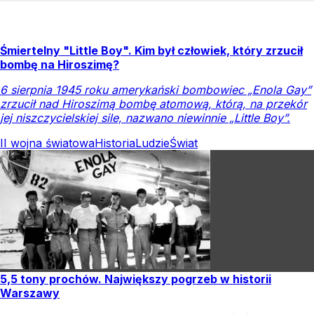
Śmiertelny "Little Boy". Kim był człowiek, który zrzucił
bombę na Hiroszimę?
6 sierpnia 1945 roku amerykański bombowiec „Enola Gay”
zrzucił nad Hiroszimą bombę atomową, którą, na przekór
jej niszczycielskiej sile, nazwano niewinnie „Little Boy”.
II wojna światowa
Historia
Ludzie
Świat
5,5 tony prochów. Największy pogrzeb w historii
Warszawy