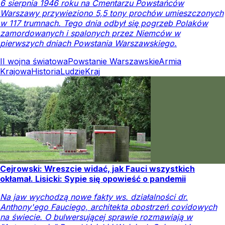
6 sierpnia 1946 roku na Cmentarzu Powstańców
Warszawy przywieziono 5,5 tony prochów umieszczonych
w 117 trumnach. Tego dnia odbył się pogrzeb Polaków
zamordowanych i spalonych przez Niemców w
pierwszych dniach Powstania Warszawskiego.
II wojna światowa
Powstanie Warszawskie
Armia
Krajowa
Historia
Ludzie
Kraj
Cejrowski: Wreszcie widać, jak Fauci wszystkich
okłamał. Lisicki: Sypie się opowieść o pandemii
Na jaw wychodzą nowe fakty ws. działalności dr.
Anthony'ego Fauciego, architekta obostrzeń covidowych
na świecie. O bulwersującej sprawie rozmawiają w