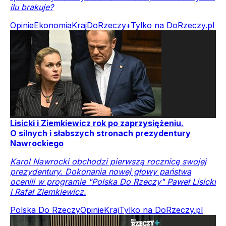
ilu brakuje?
Opinie
Ekonomia
Kraj
DoRzeczy+
Tylko na DoRzeczy.pl
Lisicki i Ziemkiewicz rok po zaprzysiężeniu.
O silnych i słabszych stronach prezydentury
Nawrockiego
Karol Nawrocki obchodzi pierwszą rocznicę swojej
prezydentury. Dokonania nowej głowy państwa
ocenili w programie "Polska Do Rzeczy" Paweł Lisicki
i Rafał Ziemkiewicz.
Polska Do Rzeczy
Opinie
Kraj
Tylko na DoRzeczy.pl