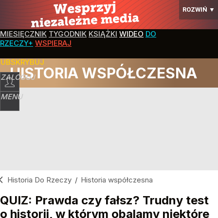
ROZWIŃ
▼
MIESIĘCZNIK
TYGODNIK
KSIĄŻKI
WIDEO
DO
RZECZY+
WSPIERAJ
SUBSKRYBUJ
HISTORIA WSPÓŁCZESNA
ZALOGUJ
MENU
Historia Do Rzeczy
/
Historia współczesna
QUIZ: Prawda czy fałsz? Trudny test
o historii, w którym obalamy niektóre