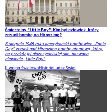
Śmiertelny "Little Boy". Kim był człowiek, który
zrzucił bombę na Hiroszimę?
6 sierpnia 1945 roku amerykański bombowiec „Enola
Gay” zrzucił nad Hiroszimą bombę atomową, którą,
na przekór jej niszczycielskiej sile, nazwano
niewinnie „Little Boy”.
II wojna światowa
Historia
Ludzie
Świat