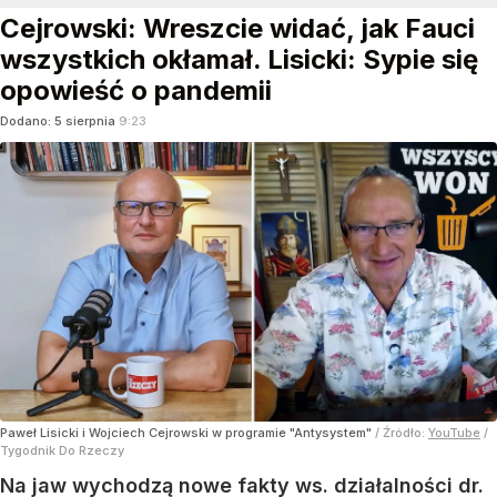
Cejrowski: Wreszcie widać, jak Fauci
wszystkich okłamał. Lisicki: Sypie się
opowieść o pandemii
Dodano:
5
sierpnia
9:23
Paweł Lisicki i Wojciech Cejrowski w programie "Antysystem"
/ Źródło:
YouTube
/
Tygodnik Do Rzeczy
Na jaw wychodzą nowe fakty ws. działalności dr.