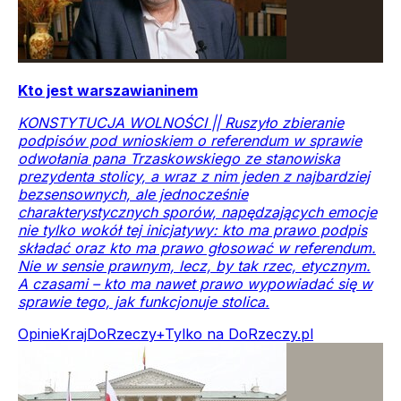
Kto jest warszawianinem
KONSTYTUCJA WOLNOŚCI || Ruszyło zbieranie
podpisów pod wnioskiem o referendum w sprawie
odwołania pana Trzaskowskiego ze stanowiska
prezydenta stolicy, a wraz z nim jeden z najbardziej
bezsensownych, ale jednocześnie
charakterystycznych sporów, napędzających emocje
nie tylko wokół tej inicjatywy: kto ma prawo podpis
składać oraz kto ma prawo głosować w referendum.
Nie w sensie prawnym, lecz, by tak rzec, etycznym.
A czasami – kto ma nawet prawo wypowiadać się w
sprawie tego, jak funkcjonuje stolica.
Opinie
Kraj
DoRzeczy+
Tylko na DoRzeczy.pl