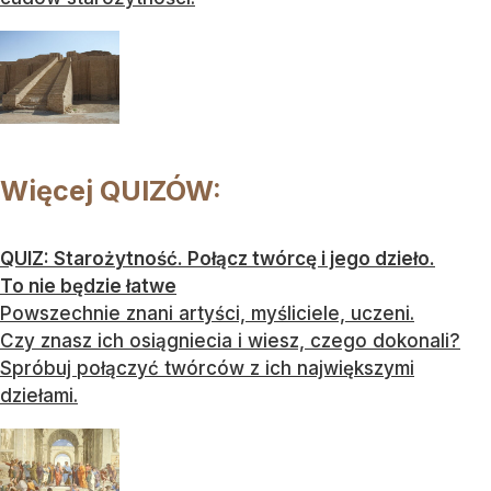
Więcej QUIZÓW:
QUIZ: Starożytność. Połącz twórcę i jego dzieło.
To nie będzie łatwe
Powszechnie znani artyści, myśliciele, uczeni.
Czy znasz ich osiągniecia i wiesz, czego dokonali?
Spróbuj połączyć twórców z ich największymi
dziełami.