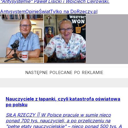
"Antysystemie" Paweł Lisicki i Wojciech Cejrowski.
Antysystem
Opinie
Świat
Tylko na DoRzeczy.pl
Nauczyciele z łapanki, czyli katastrofa oświatowa
po polsku
SIŁĄ RZECZY || W Polsce pracuje w sumie nieco
ponad 700 tys. nauczycieli, a po przeliczeniu na
"pełne etaty nauczycielskie" – nieco ponad 500 tys. A