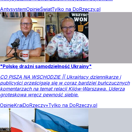
Antysystem
Opinie
Świat
Tylko na DoRzeczy.pl
"Polskę drażni samodzielność Ukrainy"
CO PISZĄ NA WSCHODZIE || Ukraińscy dziennikarze i
publicyści prześcigają się w coraz bardziej buńczucznych
komentarzach na temat relacji Kijów-Warszawa. Uderza
groteskowa wręcz pewność siebie.
Opinie
Kraj
DoRzeczy+
Tylko na DoRzeczy.pl