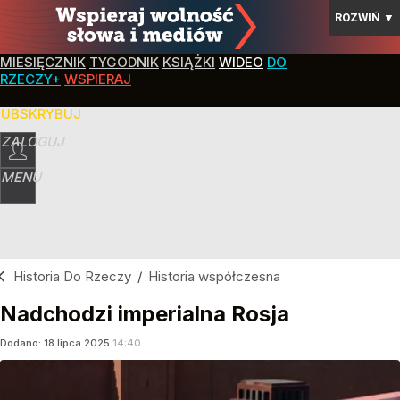
ROZWIŃ
▼
MIESIĘCZNIK
TYGODNIK
KSIĄŻKI
WIDEO
DO
RZECZY+
WSPIERAJ
SUBSKRYBUJ
ZALOGUJ
MENU
Historia Do Rzeczy
/
Historia współczesna
Nadchodzi imperialna Rosja
Dodano:
18
lipca
2025
14:40