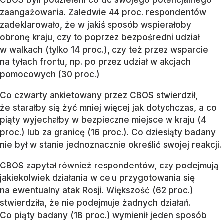
CBOS byli podzieleni co do swojego potencjalnego
zaangażowania. Zaledwie 44 proc. respondentów
zadeklarowało, że w jakiś sposób wspierałoby
obronę kraju, czy to poprzez bezpośredni udział
w walkach (tylko 14 proc.), czy też przez wsparcie
na tyłach frontu, np. po przez udział w akcjach
pomocowych (30 proc.)
Co czwarty ankietowany przez CBOS stwierdził,
że starałby się żyć mniej więcej jak dotychczas, a co
piąty wyjechałby w bezpieczne miejsce w kraju (4
proc.) lub za granicę (16 proc.). Co dziesiąty badany
nie był w stanie jednoznacznie określić swojej reakcji.
CBOS zapytał również respondentów, czy podejmują
jakiekolwiek działania w celu przygotowania się
na ewentualny atak Rosji. Większość (62 proc.)
stwierdziła, że nie podejmuje żadnych działań.
Co piąty badany (18 proc.) wymienił jeden sposób