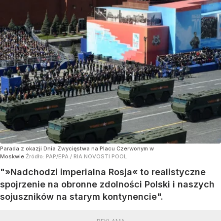
Parada z okazji Dnia Zwycięstwa na Placu Czerwonym w
Moskwie
Źródło:
PAP/EPA
/
RIA NOVOSTI POOL
"»Nadchodzi imperialna Rosja« to realistyczne
spojrzenie na obronne zdolności Polski i naszych
sojuszników na starym kontynencie".