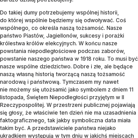
Do takiej dumy potrzebujemy wspólnej historii,
do której wspólnie będziemy się odwoływać. Coś
wspólnego, co określa naszą tożsamość. Nasze
państwo Piastów, Jagiellonów, sukcesy i porażki
królestwa królów elekcyjnych. W końcu nasze
powstania niepodległościowe podczas zaborów,
powstanie naszego państwa w 1918 roku. To musi być
nasze wspólne dziedzictwo. Dobre i złe, ale będące
naszą własną historią tworzącą naszą tożsamość
narodową i państwową. Tymczasem my nawet
nie możemy się utożsamić jako symbolem z dniem 11
listopada, Świętem Niepodległości przyjętym w II
Rzeczypospolitej. W przestrzeni publicznej pojawiają
się głosy, że właściwie ten dzień nie ma uzasadnienia
faktograficznego, tak jakby symboliczna data miała
takim być. A przedstawiciele państwa niejako
ukradkiem występują w tym dniu w jakichś miejscach