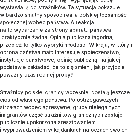
do strażników, pochyla się i wyprężając pupę
wystawia ją do strażników. Ta sytuacja pokazuje
w bardzo smutny sposób realia polskiej tożsamości
społecznej wobec państwa. A reakcja
na to wydarzenie ze strony aparatu państwa –
praktycznie żadna. Opinia publiczna łagodna,
przecież to tylko wybryki młodości. W kraju, w którym
obrona państwa mało interesuje społeczeństwo,
instytucje państwowe, opinię publiczną, na jakiej
podstawie zakładać, że to się zmieni, jak przyjdzie
poważny czas realnej próby?
Strażnicy polskiej granicy wcześniej dostają jeszcze
cios od własnego państwa. Po ostrzegawczych
strzałach wobec agresywnej grupy nielegalnych
imigrantów część strażników granicznych zostaje
publicznie upokorzona aresztowaniem
i wyprowadzeniem w kajdankach na oczach swoich