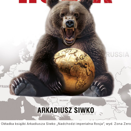
Okładka książki Arkadiusza Siwko „Nadchodzi imperialna Rosja”, wyd. Zona Zero