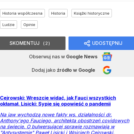
Historia współczesna
Historia
Książki historyczne
Ludzie
Opinie
SKOMENTUJ
UDOSTĘPNIJ
2
Obserwuj nas
w
Google News
Dodaj jako
źródło w Google
Cejrowski: Wreszcie widać, jak Fauci wszystkich
okłamał. Lisicki: Sypie się opowieść o pandemii
Na jaw wychodzą nowe fakty ws. działalności dr.
Anthony'ego Fauciego, architekta obostrzeń covidowych
na świecie. O bulwersującej sprawie rozmawiają w
"Antysystemie" Paweł Lisicki i Wojciech Cejrowski.