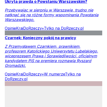
Ukryta prawda o Powstaniu Warszawskim?
Przebywając w sierpniu w Warszawie, trudno nie
natknąć się na różne formy wspominania Powstania
Warszawskiego.
Opinie
Kraj
DoRzeczy+
Tylko na DoRzeczy.pl
Czarnek: Konieczny pokój na prawicy
Z Przemysławem Czarnkiem, prawnikiem,
profesorem Katolickiego Uniwersytetu Lubelskiego,
wiceprezesem Prawa i Sprawiedliwości, oficjalnym
kandydatem PiS na premiera rozmawia Ryszard
Gromadzki.
Opinie
Kraj
DoRzeczy+
W numerze
Tylko na
DoRzeczy.pl