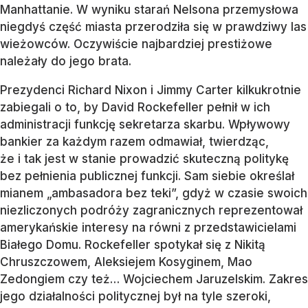
Manhattanie. W wyniku starań Nelsona przemysłowa
niegdyś część miasta przerodziła się w prawdziwy las
wieżowców. Oczywiście najbardziej prestiżowe
należały do jego brata.
Prezydenci Richard Nixon i Jimmy Carter kilkukrotnie
zabiegali o to, by David Rockefeller pełnił w ich
administracji funkcję sekretarza skarbu. Wpływowy
bankier za każdym razem odmawiał, twierdząc,
że i tak jest w stanie prowadzić skuteczną politykę
bez pełnienia publicznej funkcji. Sam siebie określał
mianem „ambasadora bez teki”, gdyż w czasie swoich
niezliczonych podróży zagranicznych reprezentował
amerykańskie interesy na równi z przedstawicielami
Białego Domu. Rockefeller spotykał się z Nikitą
Chruszczowem, Aleksiejem Kosyginem, Mao
Zedongiem czy też… Wojciechem Jaruzelskim. Zakres
jego działalności politycznej był na tyle szeroki,