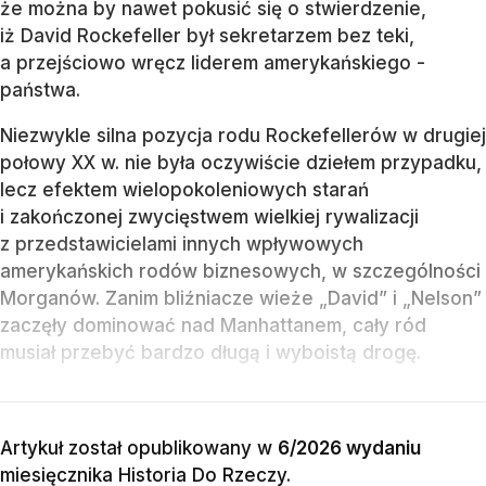
że można by nawet pokusić się o stwierdzenie,
iż David Rockefeller był sekretarzem bez teki,
a przejściowo wręcz liderem amerykańskiego ­
państwa.
Niezwykle silna pozycja rodu Rockefellerów w drugiej
połowy XX w. nie była oczywiście dziełem przypadku,
lecz efektem wielopokoleniowych starań
i zakończonej zwycięstwem wielkiej rywalizacji
z przedstawicielami innych wpływowych
amerykańskich rodów biznesowych, w szczególności
Morganów. Zanim bliźniacze wieże „David” i „Nelson”
zaczęły dominować nad Manhattanem, cały ród
musiał przebyć bardzo długą i wyboistą drogę.
Artykuł został opublikowany w
6/2026 wydaniu
miesięcznika
Historia Do Rzeczy
.