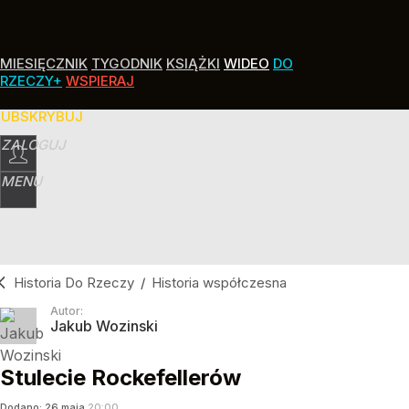
MIESIĘCZNIK
TYGODNIK
KSIĄŻKI
WIDEO
DO
RZECZY+
WSPIERAJ
SUBSKRYBUJ
ZALOGUJ
MENU
Historia Do Rzeczy
/
Historia współczesna
Autor:
Jakub Wozinski
Stulecie Rockefellerów
Dodano:
26
maja
20:00