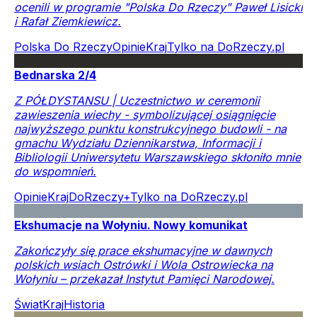
ocenili w programie "Polska Do Rzeczy" Paweł Lisicki
i Rafał Ziemkiewicz.
Polska Do Rzeczy
Opinie
Kraj
Tylko na DoRzeczy.pl
Bednarska 2/4
Z PÓŁDYSTANSU | Uczestnictwo w ceremonii
zawieszenia wiechy - symbolizującej osiągnięcie
najwyższego punktu konstrukcyjnego budowli - na
gmachu Wydziału Dziennikarstwa, Informacji i
Bibliologii Uniwersytetu Warszawskiego skłoniło mnie
do wspomnień.
Opinie
Kraj
DoRzeczy+
Tylko na DoRzeczy.pl
Ekshumacje na Wołyniu. Nowy komunikat
Zakończyły się prace ekshumacyjne w dawnych
polskich wsiach Ostrówki i Wola Ostrowiecka na
Wołyniu – przekazał Instytut Pamięci Narodowej.
Świat
Kraj
Historia