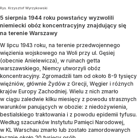
Rys. Krzysztof Wyrzykowski
5 sierpnia 1944 roku powstańcy wyzwolili
niemiecki obóz koncentracyjny znajdujący się
na terenie Warszawy
W lipcu 1943 roku, na terenie przedwojennego
więzienia wojskowego na Woli przy ul. Gęsiej
(obecnie Anielewicza), w ruinach getta
warszawskiego, Niemcy utworzyli obóz
koncentracyjny. Zgromadzili tam od około 8-9 tysięcy
więźniów, głównie Żydów z Grecji, Węgier i różnych
krajów Europy Zachodniej. Wielu z nich zmarło
w ciągu zaledwie kilku miesięcy z powodu strasznych
warunków panujących w obozie: z niedożywienia,
bestialskiego traktowania i z powodu epidemii tyfusu.
Według szacunków Instytutu Pamięci Narodowej,
w KL Warschau zmarło lub zostało zamordowanych
łącznie około 20 tysięcy osób