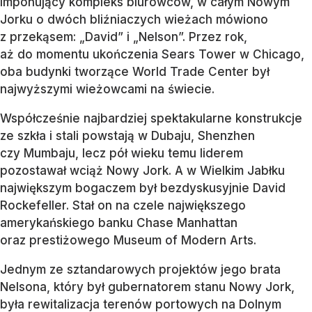
imponujący kompleks biurowców, w całym Nowym
Jorku o dwóch bliźniaczych wieżach mówiono
z przekąsem: „David” i „Nelson”. Przez rok,
aż do momentu ukończenia Sears Tower w Chicago,
oba budynki tworzące World Trade Center był
najwyższymi wieżowcami na świecie.
Współcześnie najbardziej spektakularne konstrukcje
ze szkła i stali powstają w Dubaju, Shenzhen
czy Mumbaju, lecz pół wieku temu liderem
pozostawał wciąż Nowy Jork. A w Wielkim Jabłku
największym bogaczem był bezdyskusyjnie David
Rockefeller. Stał on na czele największego
amerykańskiego banku Chase Manhattan
oraz prestiżowego Museum of Modern Arts.
Jednym ze sztandarowych projektów jego brata
Nelsona, który był gubernatorem stanu Nowy Jork,
była rewitalizacja terenów portowych na Dolnym