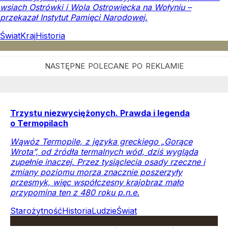
wsiach Ostrówki i Wola Ostrowiecka na Wołyniu –
przekazał Instytut Pamięci Narodowej.
Świat
Kraj
Historia
Trzystu niezwyciężonych. Prawda i legenda
o Termopilach
Wąwóz Termopile, z języka greckiego „Gorące
Wrota”, od źródła termalnych wód, dziś wygląda
zupełnie inaczej. Przez tysiąclecia osady rzeczne i
zmiany poziomu morza znacznie poszerzyły
przesmyk, więc współczesny krajobraz mało
przypomina ten z 480 roku p.n.e.
Starożytność
Historia
Ludzie
Świat