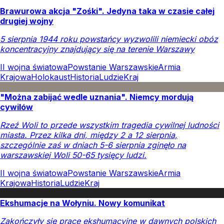
Brawurowa akcja "Zośki". Jedyna taka w czasie całej
drugiej wojny
5 sierpnia 1944 roku powstańcy wyzwolili niemiecki obóz
koncentracyjny znajdujący się na terenie Warszawy
II wojna światowa
Powstanie Warszawskie
Armia
Krajowa
Holokaust
Historia
Ludzie
Kraj
"Można zabijać wedle uznania". Niemcy mordują
cywilów
Rzeź Woli to przede wszystkim tragedia cywilnej ludności
miasta. Przez kilka dni, między 2 a 12 sierpnia,
szczególnie zaś w dniach 5-6 sierpnia zginęło na
warszawskiej Woli 50-65 tysięcy ludzi.
II wojna światowa
Powstanie Warszawskie
Armia
Krajowa
Historia
Ludzie
Kraj
Ekshumacje na Wołyniu. Nowy komunikat
Zakończyły się prace ekshumacyjne w dawnych polskich