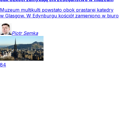
Muzeum multikulti powstało obok prastarej katedry
w Glasgow. W Edynburgu kościół zamieniono w biuro
Piotr
Semka
84