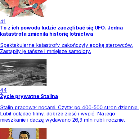
41
To z ich powodu ludzie zaczęli bać się UFO. Jedna
katastrofa zmieniła historię lotnictwa
Spektakularne katastrofy zakończyły epokę sterowców.
Zastąpiły je tańsze i mniejsze samoloty.
44
Życie prywatne Stalina
Stalin pracował nocami. Czytał po 400-500 stron dziennie.
Lubił oglądać filmy, dobrze zjeść i wypić. Na jego
mieszkanie i daczę wydawano 26,3 mln rubli rocznie.