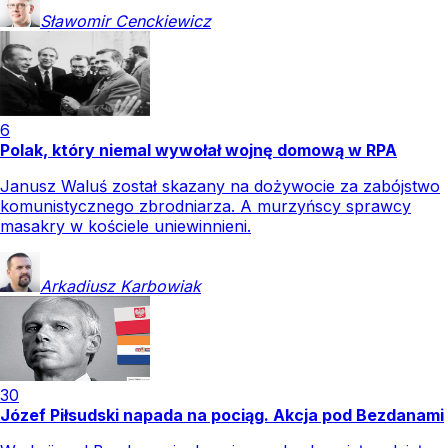
Sławomir
Cenckiewicz
6
Polak, który niemal wywołał wojnę domową w RPA
Janusz Waluś został skazany na dożywocie za zabójstwo
komunistycznego zbrodniarza. A murzyńscy sprawcy
masakry w kościele uniewinnieni.
Arkadiusz
Karbowiak
30
Józef Piłsudski napada na pociąg. Akcja pod Bezdanami