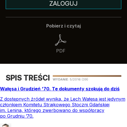
ZALOGUJ
Pobierz i czytaj
PDF
SPIS TREŚCI
WYDANIE
: 5/2016
(39)
Wałęsa i Grudzień '70. Te dokumenty szokują do dziś
Z dostępnych źródeł wynika, że Lech Wałęsa jest jedynym
członkiem Komitetu Strajkowego Stoczni Gdańskiej
im. Lenina, którego zwerbowano do współpracy
po Grudniu ’70.