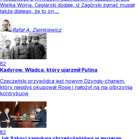
Wielką Wojną, Ceglarski dodaje, iż Zagórski zginąć musiał
także dlatego, że to on,...
Rafał A.
Ziemkiewicz
82
Kadyrow. Władca, który ujarzmił Putina
Czeczeński przywódca jest nowym Dżyngis-chanem,
który niegdyś okupował Rosję i nałożył na nią olbrzymią
kontrybucję
82
Jak Szkoci zamykają chrześcijaństwo w muzeum