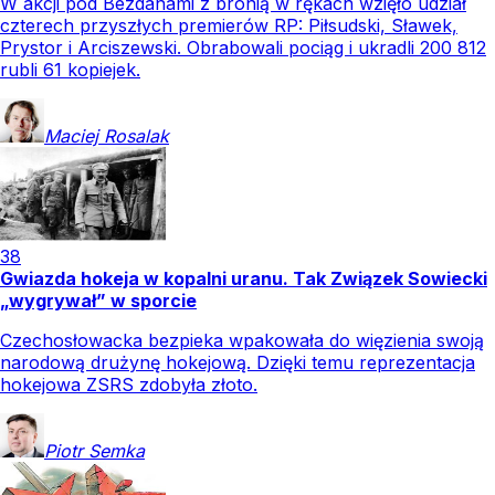
W akcji pod Bezdanami z bronią w rękach wzięło udział
czterech przyszłych premierów RP: Piłsudski, Sławek,
Prystor i Arciszewski. Obrabowali pociąg i ukradli 200 812
rubli 61 kopiejek.
Maciej
Rosalak
38
Gwiazda hokeja w kopalni uranu. Tak Związek Sowiecki
„wygrywał” w sporcie
Czechosłowacka bezpieka wpakowała do więzienia swoją
narodową drużynę hokejową. Dzięki temu reprezentacja
hokejowa ZSRS zdobyła złoto.
Piotr
Semka