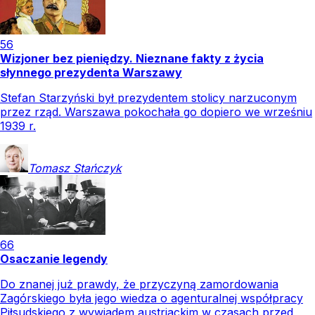
56
Wizjoner bez pieniędzy. Nieznane fakty z życia
słynnego prezydenta Warszawy
Stefan Starzyński był prezydentem stolicy narzuconym
przez rząd. Warszawa pokochała go dopiero we wrześniu
1939 r.
Tomasz
Stańczyk
66
Osaczanie legendy
Do znanej już prawdy, że przyczyną zamordowania
Zagórskiego była jego wiedza o agenturalnej współpracy
Piłsudskiego z wywiadem austriackim w czasach przed