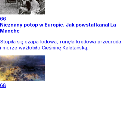
66
Nieznany potop w Europie. Jak powstał kanał La
Manche
Stopiła się czapa lodowa, runęła kredowa przegroda
i morze wyżłobiło Cieśninę Kaletańską.
68