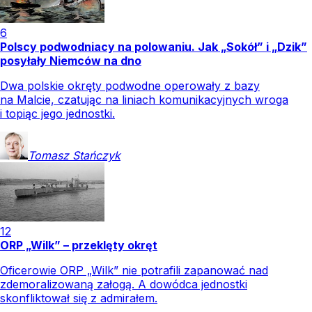
6
Polscy podwodniacy na polowaniu. Jak „Sokół” i „Dzik”
posyłały Niemców na dno
Dwa polskie okręty podwodne operowały z bazy
na Malcie, czatując na liniach komunikacyjnych wroga
i topiąc jego jednostki.
Tomasz
Stańczyk
12
ORP „Wilk” – przeklęty okręt
Oficerowie ORP „Wilk” nie potrafili zapanować nad
zdemoralizowaną załogą. A dowódca jednostki
skonfliktował się z admirałem.