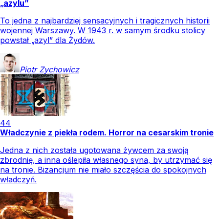
„azylu”
To jedna z najbardziej sensacyjnych i tragicznych historii
wojennej Warszawy. W 1943 r. w samym środku stolicy
powstał „azyl” dla Żydów.
Piotr
Zychowicz
44
Władczynie z piekła rodem. Horror na cesarskim tronie
Jedna z nich została ugotowana żywcem za swoją
zbrodnię, a inna oślepiła własnego syna, by utrzymać się
na tronie. Bizancjum nie miało szczęścia do spokojnych
władczyń.