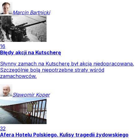
Marcin
Bartnicki
16
Błędy akcji na Kutscherę
Słynny zamach na Kutscherę był akcją niedopracowaną.
Szczególnie bolą niepotrzebne straty wśród
zamachowców.
Sławomir
Koper
32
Afera Hotelu Polskiego. Kulisy tragedii żydowskiego