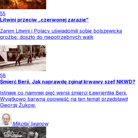
55
Litwini przeciw „czerwonej zarazie”
Zanim Litwini i Polacy uświadomili sobie bolszewicką
groźbę, doszło do niepotrzebnych walk
58
Śmierć Berii. Jak naprawdę zginął krwawy szef NKWD?
Istnieje co najmniej pięć wersji śmierci Ławrientija Berii.
Wyjątkowo barwną opowieść na ten temat przedstawił
Gieorgij Żukow.
Mikołaj
Iwanow