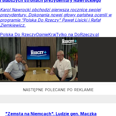
i słabszych stronach prezydentury Nawrockiego
Karol Nawrocki obchodzi pierwszą rocznicę swojej
prezydentury. Dokonania nowej głowy państwa ocenili w
programie "Polska Do Rzeczy" Paweł Lisicki i Rafał
Ziemkiewicz.
Polska Do Rzeczy
Opinie
Kraj
Tylko na DoRzeczy.pl
"Zemsta na Niemcach". Ludzie gen. Maczka