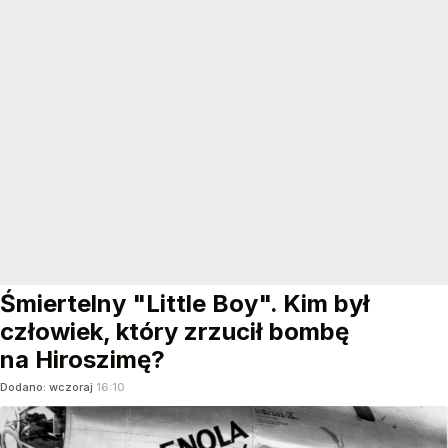
Śmiertelny "Little Boy". Kim był
człowiek, który zrzucił bombę
na Hiroszimę?
Dodano:
wczoraj
16:10