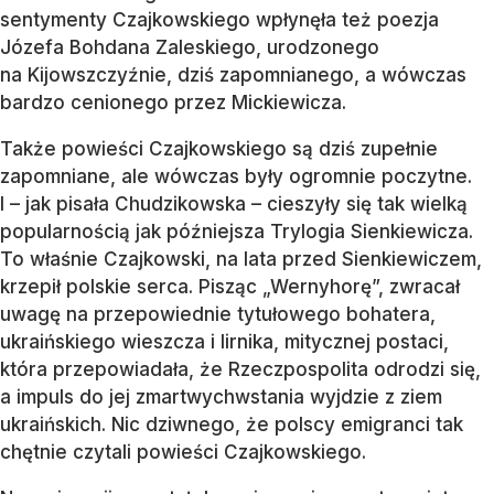
sentymenty Czajkowskiego wpłynęła też poezja
Józefa Bohdana Zaleskiego, urodzonego
na Kijowszczyźnie, dziś zapomnianego, a wówczas
bardzo cenionego przez Mickiewicza.
Także powieści Czajkowskiego są dziś zupełnie
zapomniane, ale wówczas były ogromnie poczytne.
I – jak pisała Chudzikowska – cieszyły się tak wielką
popularnością jak późniejsza Trylogia Sienkiewicza.
To właśnie Czajkowski, na lata przed Sienkiewiczem,
krzepił polskie serca. Pisząc „Wernyhorę”, zwracał
uwagę na przepowiednie tytułowego bohatera,
ukraińskiego wieszcza i lirnika, mitycznej postaci,
która przepowiadała, że Rzeczpospolita odrodzi się,
a impuls do jej zmartwychwstania wyjdzie z ziem
ukraińskich. Nic dziwnego, że polscy emigranci tak
chętnie czytali powieści Czajkowskiego.