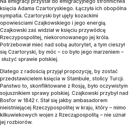
Na emigracji przystał do emigracyjnego stronnictwa
księcia Adama Czartoryskiego. Łączyła ich obopólna
sympatia. Czartoryski był ujęty kozackimi
opowieściami Czajkowskiego i jego energią.
Czajkowski zaś widział w księciu przywódcę
Rzeczypospolitej, niekoronowanego jej króla.
Potrzebował mieć nad sobą autorytet, a tym cieszył
się Czartoryski, by móc – co było jego marzeniem –
służyć sprawie polskiej.
Dlatego z radością przyjął propozycję, by zostać
przedstawicielem księcia w Stambule, stolicy Turcji.
Państwo to, skonfliktowane z Rosją, było oczywistym
sojusznikiem sprawy polskiej. Czajkowski przybył nad
Bosfor w 1842 r. Stał się jakby ambasadorem
nieistniejącej Rzeczypospolitej w kraju, który – mimo
kilkuwiekowych wojen z Rzecząpospolitą – nie uznał
jej rozbiorów.