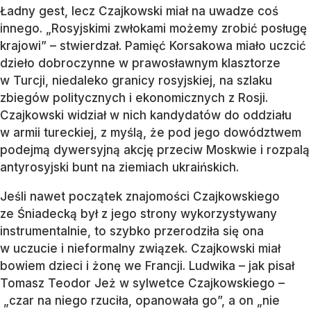
Ładny gest, lecz Czajkowski miał na uwadze coś
innego. „Rosyjskimi zwłokami możemy zrobić posługę
krajowi” – stwierdzał. Pamięć Korsakowa miało uczcić
dzieło dobroczynne w prawosławnym klasztorze
w Turcji, niedaleko granicy rosyjskiej, na szlaku
zbiegów politycznych i ekonomicznych z Rosji.
Czajkowski widział w nich kandydatów do oddziału
w armii tureckiej, z myślą, że pod jego dowództwem
podejmą dywersyjną akcję przeciw Moskwie i rozpalą
antyrosyjski bunt na ziemiach ukraińskich.
Jeśli nawet początek znajomości Czajkowskiego
ze Śniadecką był z jego strony wykorzystywany
instrumentalnie, to szybko przerodziła się ona
w uczucie i nieformalny związek. Czajkowski miał
bowiem dzieci i żonę we Francji. Ludwika – jak pisał
Tomasz Teodor Jeż w sylwetce Czajkowskiego –
„czar na niego rzuciła, opanowała go”, a on „nie