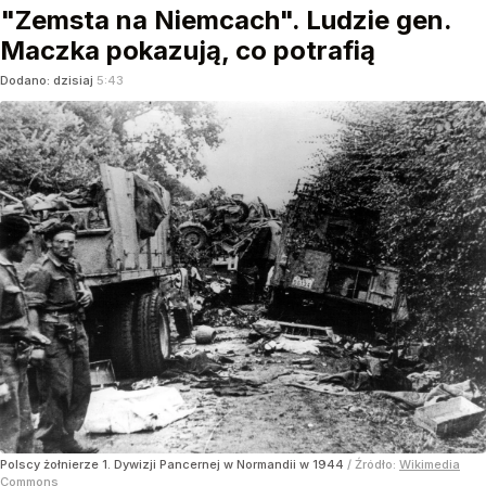
"Zemsta na Niemcach". Ludzie gen.
Maczka pokazują, co potrafią
Dodano:
dzisiaj
5:43
Polscy żołnierze 1. Dywizji Pancernej w Normandii w 1944
/ Źródło:
Wikimedia
Commons