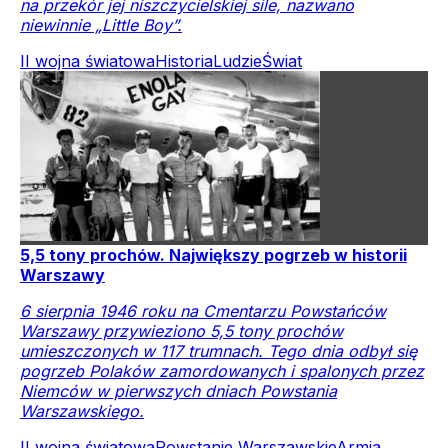
na przekór jej niszczycielskiej sile, nazwano
niewinnie „Little Boy”.
II wojna światowa
Historia
Ludzie
Świat
5,5 tony prochów. Największy pogrzeb w historii
Warszawy
6 sierpnia 1946 roku na Cmentarzu Powstańców
Warszawy przywieziono 5,5 tony prochów
umieszczonych w 117 trumnach. Tego dnia odbył się
pogrzeb Polaków zamordowanych i spalonych przez
Niemców w pierwszych dniach Powstania
Warszawskiego.
II wojna światowa
Powstanie Warszawskie
Armia