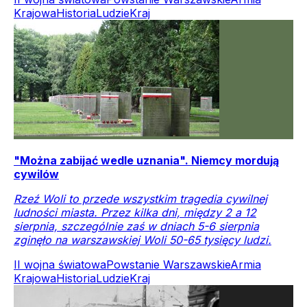
Krajowa
Historia
Ludzie
Kraj
"Można zabijać wedle uznania". Niemcy mordują
cywilów
Rzeź Woli to przede wszystkim tragedia cywilnej
ludności miasta. Przez kilka dni, między 2 a 12
sierpnia, szczególnie zaś w dniach 5-6 sierpnia
zginęło na warszawskiej Woli 50-65 tysięcy ludzi.
II wojna światowa
Powstanie Warszawskie
Armia
Krajowa
Historia
Ludzie
Kraj