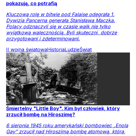
pokazują, co potrafią
Kluczową rolę w bitwie pod Falaise odegrała 1.
Dywizja Pancerna generała Stanisława Maczka.
Polacy odznaczyli się w czasie walk nie tylko
wyjątkową walecznością. Byli skuteczni, dobrze
przygotowani i zdeterminowani.
II wojna światowa
Historia
Ludzie
Świat
Śmiertelny "Little Boy". Kim był człowiek, który
zrzucił bombę na Hiroszimę?
6 sierpnia 1945 roku amerykański bombowiec „Enola
Gay” zrzucił nad Hiroszimą bombę atomową, którą,