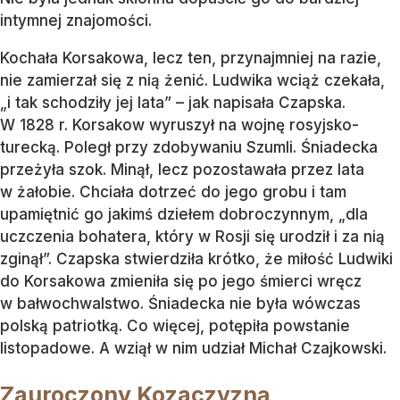
intymnej znajomości.
Kochała Korsakowa, lecz ten, przynajmniej na razie,
nie zamierzał się z nią żenić. Ludwika wciąż czekała,
„i tak schodziły jej lata” – jak napisała Czapska.
W 1828 r. Korsakow wyruszył na wojnę rosyjsko-
turecką. Poległ przy zdobywaniu Szumli. Śniadecka
przeżyła szok. Minął, lecz pozostawała przez lata
w żałobie. Chciała dotrzeć do jego grobu i tam
upamiętnić go jakimś dziełem dobroczynnym, „dla
uczczenia bohatera, który w Rosji się urodził i za nią
zginął”. Czapska stwierdziła krótko, że miłość Ludwiki
do Korsakowa zmieniła się po jego śmierci wręcz
w bałwochwalstwo. Śniadecka nie była wówczas
polską patriotką. Co więcej, potępiła powstanie
listopadowe. A wziął w nim udział Michał Czajkowski.
Zauroczony Kozaczyzną