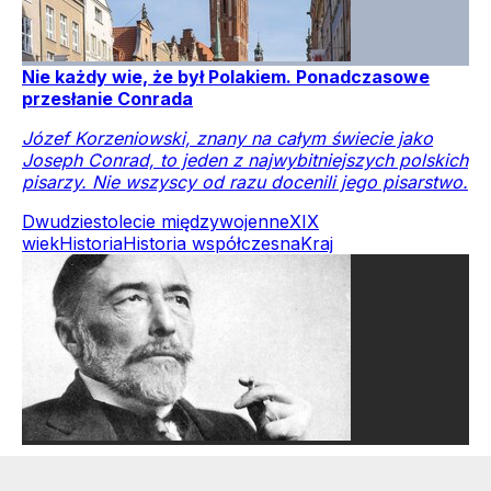
Nie każdy wie, że był Polakiem. Ponadczasowe
przesłanie Conrada
Józef Korzeniowski, znany na całym świecie jako
Joseph Conrad, to jeden z najwybitniejszych polskich
pisarzy. Nie wszyscy od razu docenili jego pisarstwo.
Dwudziestolecie międzywojenne
XIX
wiek
Historia
Historia współczesna
Kraj