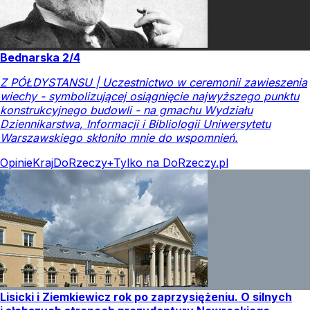
Bednarska 2/4
Z PÓŁDYSTANSU | Uczestnictwo w ceremonii zawieszenia
wiechy - symbolizującej osiągnięcie najwyższego punktu
konstrukcyjnego budowli - na gmachu Wydziału
Dziennikarstwa, Informacji i Bibliologii Uniwersytetu
Warszawskiego skłoniło mnie do wspomnień.
Opinie
Kraj
DoRzeczy+
Tylko na DoRzeczy.pl
Lisicki i Ziemkiewicz rok po zaprzysiężeniu. O silnych