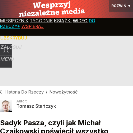
ROZWIŃ
▼
MIESIĘCZNIK
TYGODNIK
KSIĄŻKI
WIDEO
DO
RZECZY+
WSPIERAJ
SUBSKRYBUJ
ZALOGUJ
MENU
Historia Do Rzeczy
/
Nowożytność
Autor:
Tomasz Stańczyk
Sadyk Pasza, czyli jak Michał
Czajkowski poświęcił wszystko