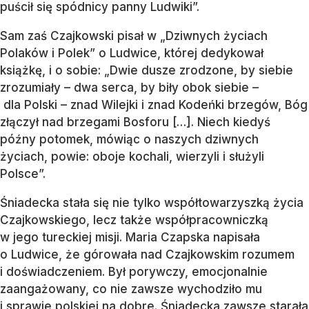
puścił się spódnicy panny Ludwiki”.
Sam zaś Czajkowski pisał w „Dziwnych życiach
Polaków i Polek” o Ludwice, której dedykował
książkę, i o sobie: „Dwie dusze zrodzone, by siebie
zrozumiały – dwa serca, by biły obok siebie –
dla Polski – znad Wilejki i znad Kodeńki brzegów, Bóg
złączył nad brzegami Bosforu […]. Niech kiedyś
późny potomek, mówiąc o naszych dziwnych
życiach, powie: oboje kochali, wierzyli i służyli
Polsce”.
Śniadecka stała się nie tylko współtowarzyszką życia
Czajkowskiego, lecz także współpracowniczką
w jego tureckiej misji. Maria Czapska napisała
o Ludwice, że górowała nad Czajkowskim rozumem
i doświadczeniem. Był porywczy, emocjonalnie
zaangażowany, co nie zawsze wychodziło mu
i sprawie polskiej na dobre. Śniadecka zawsze starała