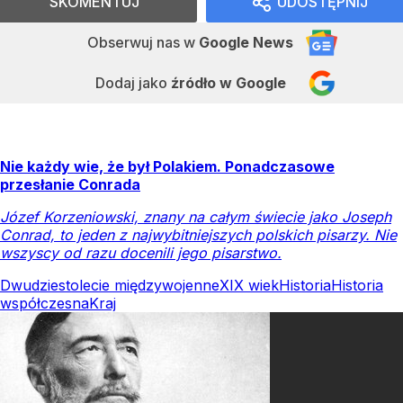
SKOMENTUJ
UDOSTĘPNIJ
Obserwuj nas
w
Google News
Dodaj jako
źródło w Google
Nie każdy wie, że był Polakiem. Ponadczasowe
przesłanie Conrada
Józef Korzeniowski, znany na całym świecie jako Joseph
Conrad, to jeden z najwybitniejszych polskich pisarzy. Nie
wszyscy od razu docenili jego pisarstwo.
Dwudziestolecie międzywojenne
XIX wiek
Historia
Historia
współczesna
Kraj