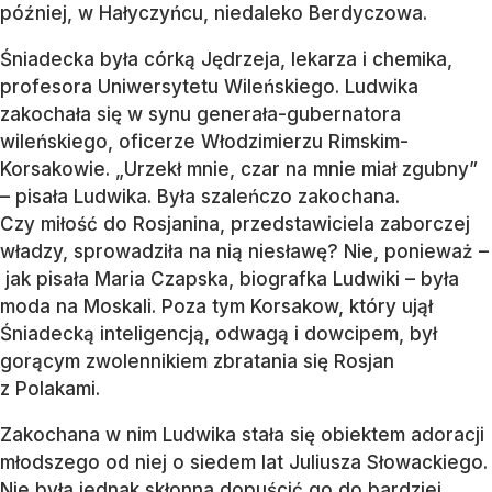
później, w Hałyczyńcu, niedaleko Berdyczowa.
Śniadecka była córką Jędrzeja, lekarza i chemika,
profesora Uniwersytetu Wileńskiego. Ludwika
zakochała się w synu generała-gubernatora
wileńskiego, oficerze Włodzimierzu Rimskim-
Korsakowie. „Urzekł mnie, czar na mnie miał zgubny”
– pisała Ludwika. Była szaleńczo zakochana.
Czy miłość do Rosjanina, przedstawiciela zaborczej
władzy, sprowadziła na nią niesławę? Nie, ponieważ –
jak pisała Maria Czapska, biografka Ludwiki – była
moda na Moskali. Poza tym Korsakow, który ujął
Śniadecką inteligencją, odwagą i dowcipem, był
gorącym zwolennikiem zbratania się Rosjan
z Polakami.
Zakochana w nim Ludwika stała się obiektem adoracji
młodszego od niej o siedem lat Juliusza Słowackiego.
Nie była jednak skłonna dopuścić go do bardziej