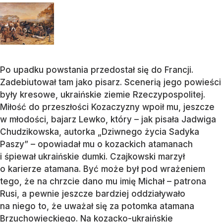
Po upadku powstania przedostał się do Francji.
Zadebiutował tam jako pisarz. Scenerią jego powieści
były kresowe, ukraińskie ziemie Rzeczypospolitej.
Miłość do przeszłości Kozaczyzny wpoił mu, jeszcze
w młodości, bajarz Lewko, który – jak pisała Jadwiga
Chudzikowska, autorka „Dziwnego życia Sadyka
Paszy” – opowiadał mu o kozackich atamanach
i śpiewał ukraińskie dumki. Czajkowski marzył
o karierze atamana. Być może był pod wrażeniem
tego, że na chrzcie dano mu imię Michał – patrona
Rusi, a pewnie jeszcze bardziej oddziaływało
na niego to, że uważał się za potomka atamana
Brzuchowieckiego. Na kozacko-ukraińskie