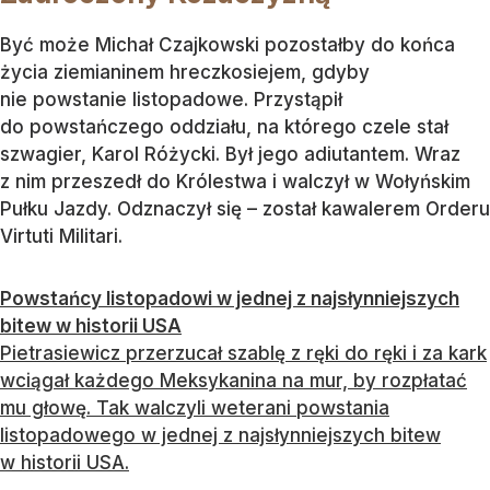
Być może Michał Czajkowski pozostałby do końca
życia ziemianinem hreczkosiejem, gdyby
nie powstanie listopadowe. Przystąpił
do powstańczego oddziału, na którego czele stał
szwagier, Karol Różycki. Był jego adiutantem. Wraz
z nim przeszedł do Królestwa i walczył w Wołyńskim
Pułku Jazdy. Odznaczył się – został kawalerem Orderu
Virtuti Militari.
Powstańcy listopadowi w jednej z najsłynniejszych
bitew w historii USA
Pietrasiewicz przerzucał szablę z ręki do ręki i za kark
wciągał każdego Meksykanina na mur, by rozpłatać
mu głowę. Tak walczyli weterani powstania
listopadowego w jednej z najsłynniejszych bitew
w historii USA.