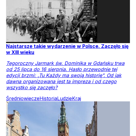
Najstarsze takie wydarzenie w Polsce. Zaczęło się
w XIII wieku
Tegoroczny Jarmark św. Dominika w Gdańsku trwa
od 25 lipca do 16 sierpnia. Hasło przewodnie tej
edycji brzmi: „Tu Każdy ma swoją historię”. Od jak
dawna organizowana jest ta impreza i od czego
wszystko się zaczęło?
Średniowiecze
Historia
Ludzie
Kraj