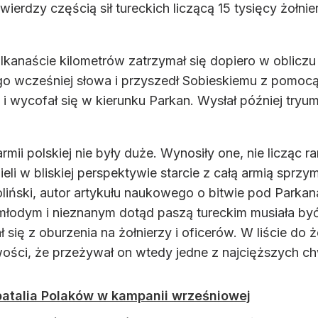
wierdzy częścią sił tureckich liczącą 15 tysięcy żołn
anaście kilometrów zatrzymał się dopiero w obliczu 
ego wcześniej słowa i przyszedł Sobieskiemu z pomocą
h i wycofał się w kierunku Parkan. Wysłał później try
i polskiej nie były duże. Wynosiły one, nie licząc r
mieli w bliskiej perspektywie starcie z całą armią spr
ński, autor artykułu naukowego o bitwie pod Parkana
 młodym i nieznanym dotąd paszą tureckim musiała by
ł się z oburzenia na żołnierzy i oficerów. W liście do 
liwości, że przeżywał on wtedy jedne z najcięższych c
atalia Polaków w kampanii wrześniowej