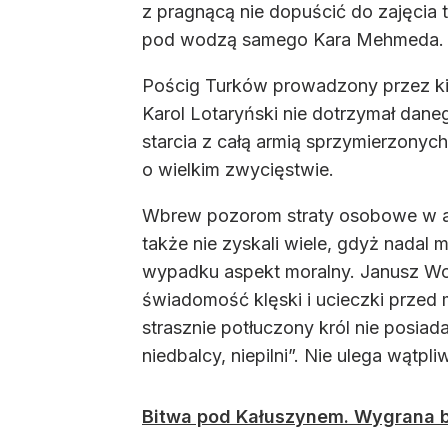
z pragnącą nie dopuścić do zajęcia t
pod wodzą samego Kara Mehmeda.
Pościg Turków prowadzony przez kilk
Karol Lotaryński nie dotrzymał dan
starcia z całą armią sprzymierzonyc
o wielkim zwycięstwie.
Wbrew pozorom straty osobowe w armi
także nie zyskali wiele, gdyż nadal 
wypadku aspekt moralny. Janusz Woli
świadomość klęski i ucieczki przed
strasznie potłuczony król nie posiada
niedbalcy, niepilni”. Nie ulega wątp
Bitwa pod Kałuszynem. Wygrana b