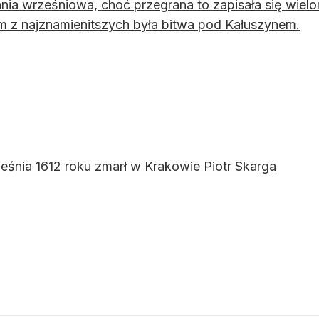
ia wrześniowa, choć przegrana to zapisała się wiel
 z najznamienitszych była bitwa pod Kałuszynem.
eśnia 1612 roku zmarł w Krakowie Piotr Skarga