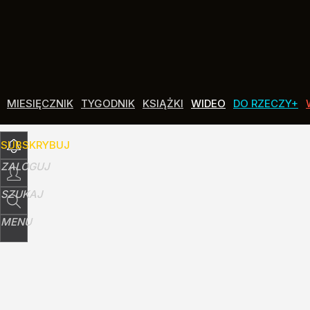
Udostępnij
4
Skomentuj
MIESIĘCZNIK
TYGODNIK
KSIĄŻKI
WIDEO
DO RZECZY+
SUBSKRYBUJ
ZALOGUJ
SZUKAJ
MENU