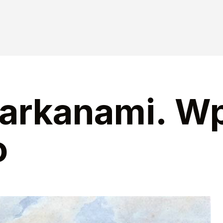
Parkanami. W
o