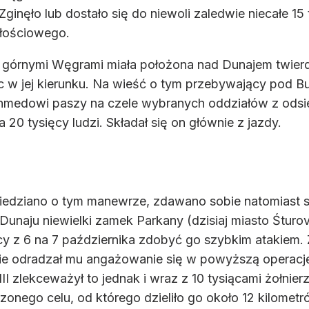
 Zginęło lub dostało się do niewoli zaledwie niecałe 1
ałościowego.
d górnymi Węgrami miała położona nad Dunajem twier
c w jej kierunku. Na wieść o tym przebywający pod 
medowi paszy na czele wybranych oddziałów z odsie
 20 tysięcy ludzi. Składał się on głównie z jazdy.
iedziano o tym manewrze, zdawano sobie natomiast 
unaju niewielki zamek Parkany (dzisiaj miasto Śturov
cy z 6 na 7 października zdobyć go szybkim atakiem.
nie odradzał mu angażowanie się w powyższą operację
III zlekceważył to jednak i wraz z 10 tysiącami żołnie
zonego celu, od którego dzieliło go około 12 kilometr