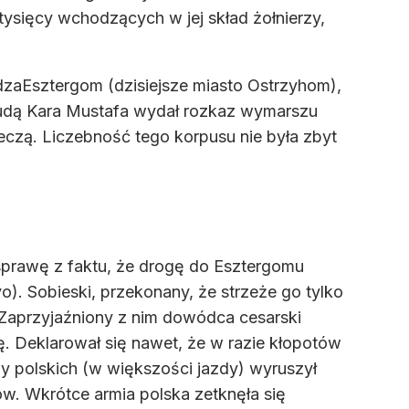
5 tysięcy wchodzących w jej skład żołnierzy,
dzaEsztergom (dzisiejsze miasto Ostrzyhom),
Budą Kara Mustafa wydał rozkaz wymarszu
czą. Liczebność tego korpusu nie była zbyt
sprawę z faktu, że drogę do Esztergomu
o). Sobieski, przekonany, że strzeże go tylko
 Zaprzyjaźniony z nim dowódca cesarski
. Deklarował się nawet, że w razie kłopotów
rzy polskich (w większości jazdy) wyruszył
ów. Wkrótce armia polska zetknęła się