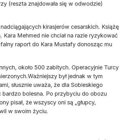
ierzy (reszta znajdowała się w odwodzie)
nadciągających kirasjerów cesarskich. Książę
. Kara Mehmed nie chciał na razie ryzykować
umfalny raport do Kara Mustafy donosząc mu
annych, około 500 zabitych. Operacyjnie Turcy
zymierzonych.Ważniejszy był jednak w tym
mi, słusznie uważa, że dla Sobieskiego
ć bardzo bolesna. Po przybyciu do obozu
żony pisał, że wszyscy oni są „głupcy,
hwil w swoim życiu.