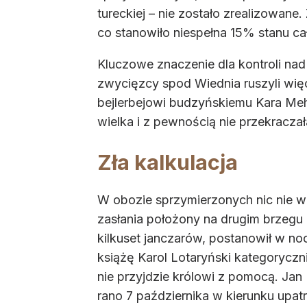
tureckiej – nie zostało zrealizowane.
co stanowiło niespełna 15% stanu c
Kluczowe znaczenie dla kontroli na
zwycięzcy spod Wiednia ruszyli wię
bejlerbejowi budzyńskiemu Kara Meh
wielka i z pewnością nie przekraczała
Zła kalkulacja
W obozie sprzymierzonych nic nie w
zasłania położony na drugim brzegu D
kilkuset janczarów, postanowił w no
książę Karol Lotaryński kategorycz
nie przyjdzie królowi z pomocą. Jan 
rano 7 października w kierunku upatr