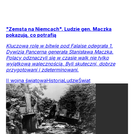
"Zemsta na Niemcach". Ludzie gen. Maczka
pokazują, co potrafią
Kluczową rolę w bitwie pod Falaise odegrała 1.
Dywizja Pancerna generała Stanisława Maczka.
Polacy odznaczyli się w czasie walk nie tylko
wyjątkową walecznością. Byli skuteczni, dobrze
przygotowani i zdeterminowani.
II wojna światowa
Historia
Ludzie
Świat