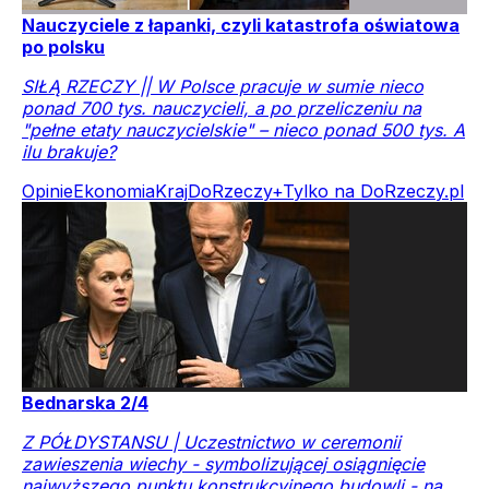
Nauczyciele z łapanki, czyli katastrofa oświatowa
po polsku
SIŁĄ RZECZY || W Polsce pracuje w sumie nieco
ponad 700 tys. nauczycieli, a po przeliczeniu na
"pełne etaty nauczycielskie" – nieco ponad 500 tys. A
ilu brakuje?
Opinie
Ekonomia
Kraj
DoRzeczy+
Tylko na DoRzeczy.pl
Bednarska 2/4
Z PÓŁDYSTANSU | Uczestnictwo w ceremonii
zawieszenia wiechy - symbolizującej osiągnięcie
najwyższego punktu konstrukcyjnego budowli - na