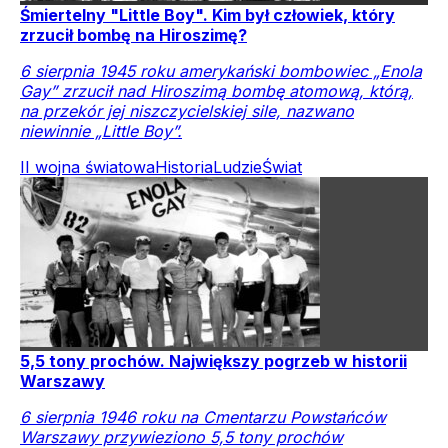
Śmiertelny "Little Boy". Kim był człowiek, który
zrzucił bombę na Hiroszimę?
6 sierpnia 1945 roku amerykański bombowiec „Enola
Gay” zrzucił nad Hiroszimą bombę atomową, którą,
na przekór jej niszczycielskiej sile, nazwano
niewinnie „Little Boy”.
II wojna światowa
Historia
Ludzie
Świat
5,5 tony prochów. Największy pogrzeb w historii
Warszawy
6 sierpnia 1946 roku na Cmentarzu Powstańców
Warszawy przywieziono 5,5 tony prochów