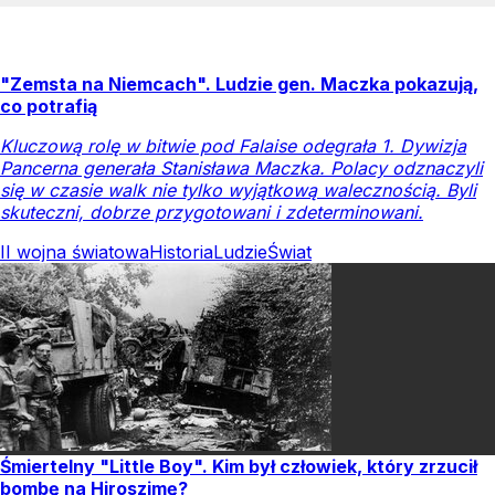
"Zemsta na Niemcach". Ludzie gen. Maczka pokazują,
co potrafią
Kluczową rolę w bitwie pod Falaise odegrała 1. Dywizja
Pancerna generała Stanisława Maczka. Polacy odznaczyli
się w czasie walk nie tylko wyjątkową walecznością. Byli
skuteczni, dobrze przygotowani i zdeterminowani.
II wojna światowa
Historia
Ludzie
Świat
Śmiertelny "Little Boy". Kim był człowiek, który zrzucił
bombę na Hiroszimę?