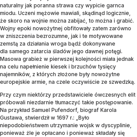
naturalny jak poranna strawa czy wypicie garnca
miodu. Uczeni mężowie mawiali, skądinąd logicznie,
że skoro na wojnie można zabijać, to można i grabić.
Wojny epoki nowożytnej obfitowały zatem zarówno
w zniszczenia bezrozumne, jak i te motywowane
zemstą za działania wroga bądź dokonywane
dla samego zatarcia śladów jego dawnej potęgi.
Masowa grabież w pierwszej kolejności miała jednak
na celu napełnienie kiesek i brzuchów tysięcy
najemników, z których złożone były nowożytne
europejskie armie, na czele oczywiście ze szwedzką.
Przy czym niektórzy przedstawiciele ówczesnych elit
próbowali niezdarnie tłumaczyć takie postępowanie.
Na przykład Samuel Pufendorf, biograf Karola
Gustawa, stwierdził w 1697 r.: „Było
niepodobieństwem utrzymanie wojsk w dyscyplinie,
ponieważ źle je opłacano i ponieważ składały się