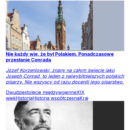
Nie każdy wie, że był Polakiem. Ponadczasowe
przesłanie Conrada
Józef Korzeniowski, znany na całym świecie jako
Joseph Conrad, to jeden z najwybitniejszych polskich
pisarzy. Nie wszyscy od razu docenili jego pisarstwo.
Dwudziestolecie międzywojenne
XIX
wiek
Historia
Historia współczesna
Kraj