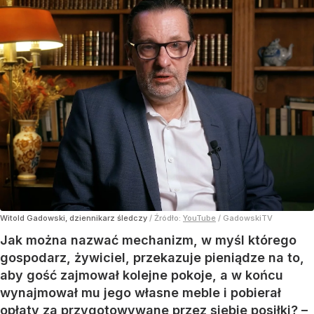
Witold Gadowski, dziennikarz śledczy
/ Źródło:
YouTube
/
GadowskiTV
Jak można nazwać mechanizm, w myśl którego
gospodarz, żywiciel, przekazuje pieniądze na to,
aby gość zajmował kolejne pokoje, a w końcu
wynajmował mu jego własne meble i pobierał
opłaty za przygotowywane przez siebie posiłki? –