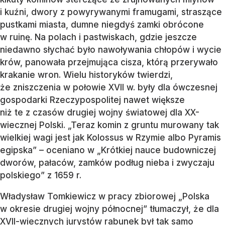
i kuźni, dwory z powyrywanymi framugami, straszące
pustkami miasta, dumne niegdyś zamki obrócone
w ruinę. Na polach i pastwiskach, gdzie jeszcze
niedawno słychać było nawoływania chłopów i wycie
krów, panowała przejmująca cisza, którą przerywało
krakanie wron. Wielu historyków twierdzi,
że zniszczenia w połowie XVII w. były dla ówczesnej
gospodarki Rzeczypospolitej nawet większe
niż te z czasów drugiej wojny światowej dla XX-
wiecznej Polski. „Teraz komin z gruntu murowany tak
wielkiej wagi jest jak Kolossus w Rzymie albo Pyramis
egipska” – oceniano w „Krótkiej nauce budowniczej
dworów, pałaców, zamków podług nieba i zwyczaju
polskiego” z 1659 r.
Władysław Tomkiewicz w pracy zbiorowej „Polska
w okresie drugiej wojny północnej” tłumaczył, że dla
XVII-wiecznych jurystów rabunek był tak samo