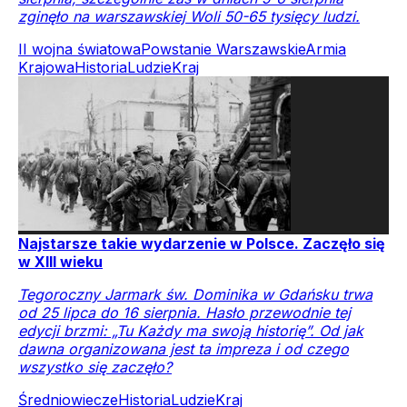
zginęło na warszawskiej Woli 50-65 tysięcy ludzi.
II wojna światowa
Powstanie Warszawskie
Armia
Krajowa
Historia
Ludzie
Kraj
Najstarsze takie wydarzenie w Polsce. Zaczęło się
w XIII wieku
Tegoroczny Jarmark św. Dominika w Gdańsku trwa
od 25 lipca do 16 sierpnia. Hasło przewodnie tej
edycji brzmi: „Tu Każdy ma swoją historię”. Od jak
dawna organizowana jest ta impreza i od czego
wszystko się zaczęło?
Średniowiecze
Historia
Ludzie
Kraj