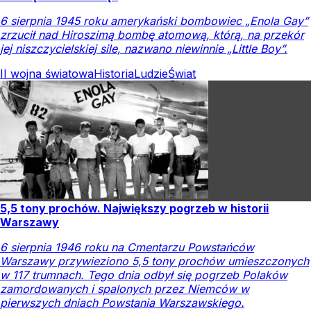
6 sierpnia 1945 roku amerykański bombowiec „Enola Gay”
zrzucił nad Hiroszimą bombę atomową, którą, na przekór
jej niszczycielskiej sile, nazwano niewinnie „Little Boy”.
II wojna światowa
Historia
Ludzie
Świat
5,5 tony prochów. Największy pogrzeb w historii
Warszawy
6 sierpnia 1946 roku na Cmentarzu Powstańców
Warszawy przywieziono 5,5 tony prochów umieszczonych
w 117 trumnach. Tego dnia odbył się pogrzeb Polaków
zamordowanych i spalonych przez Niemców w
pierwszych dniach Powstania Warszawskiego.