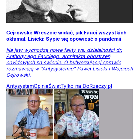
Cejrowski: Wreszcie widać, jak Fauci wszystkich
okłamał. Lisicki: Sypie się opowieść o pandemii
Na jaw wychodzą nowe fakty ws. działalności dr.
Anthony'ego Fauciego, architekta obostrzeń
covidowych na świecie. O bulwersującej sprawie
rozmawiają w "Antysystemie" Paweł Lisicki i Wojciech
Cejrowski.
Antysystem
Opinie
Świat
Tylko na DoRzeczy.pl