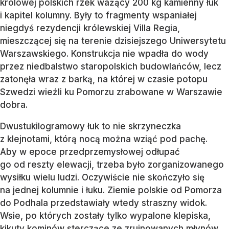
królowej polskich rzek ważący 200 kg kamienny łuk
i kapitel kolumny. Były to fragmenty wspaniałej
niegdyś rezydencji królewskiej Villa Regia,
mieszczącej się na terenie dzisiejszego Uniwersytetu
Warszawskiego. Konstrukcja nie wpadła do wody
przez niedbalstwo staropolskich budowlańców, lecz
zatonęła wraz z barką, na której w czasie potopu
Szwedzi wieźli ku Pomorzu zrabowane w Warszawie
dobra.
Dwustukilogramowy łuk to nie skrzyneczka
z klejnotami, którą nocą można wziąć pod pachę.
Aby w epoce przedprzemysłowej odłupać
go od reszty elewacji, trzeba było zorganizowanego
wysiłku wielu ludzi. Oczywiście nie skończyło się
na jednej kolumnie i łuku. Ziemie polskie od Pomorza
do Podhala przedstawiały wtedy straszny widok.
Wsie, po których zostały tylko wypalone klepiska,
kikuty kominów sterczące ze zrujnowanych młynów