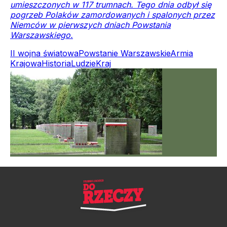
umieszczonych w 117 trumnach. Tego dnia odbył się
pogrzeb Polaków zamordowanych i spalonych przez
Niemców w pierwszych dniach Powstania
Warszawskiego.
II wojna światowa
Powstanie Warszawskie
Armia
Krajowa
Historia
Ludzie
Kraj