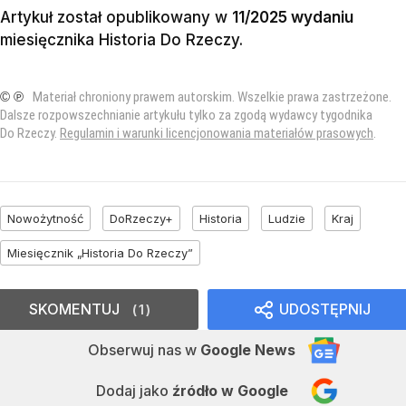
Artykuł został opublikowany w
11/2025 wydaniu
miesięcznika
Historia Do Rzeczy
.
© ℗
Materiał chroniony prawem autorskim. Wszelkie prawa zastrzeżone.
Dalsze rozpowszechnianie artykułu tylko za zgodą wydawcy tygodnika
Do Rzeczy.
Regulamin i warunki licencjonowania materiałów prasowych
.
Nowożytność
DoRzeczy+
Historia
Ludzie
Kraj
Miesięcznik „Historia Do Rzeczy”
SKOMENTUJ
UDOSTĘPNIJ
1
Obserwuj nas
w
Google News
Dodaj jako
źródło w Google