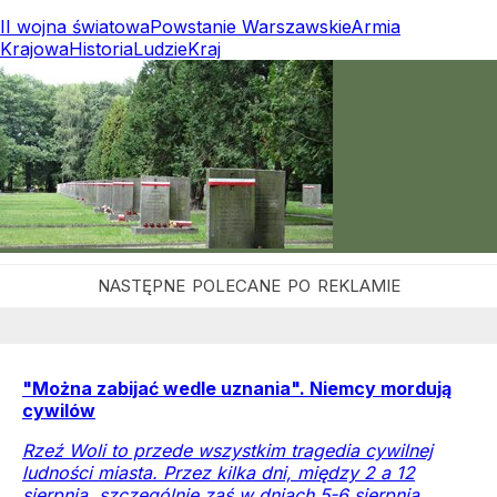
II wojna światowa
Powstanie Warszawskie
Armia
Krajowa
Historia
Ludzie
Kraj
"Można zabijać wedle uznania". Niemcy mordują
cywilów
Rzeź Woli to przede wszystkim tragedia cywilnej
ludności miasta. Przez kilka dni, między 2 a 12
sierpnia, szczególnie zaś w dniach 5-6 sierpnia