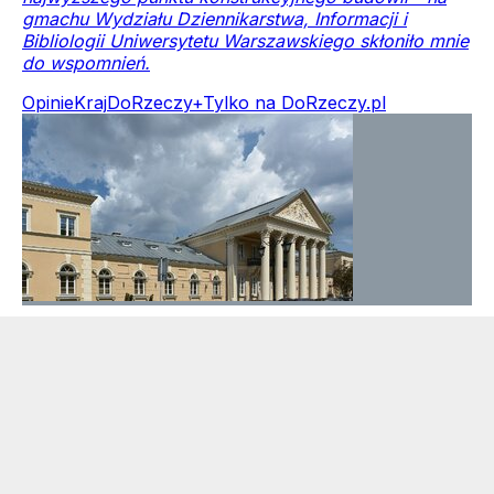
gmachu Wydziału Dziennikarstwa, Informacji i
Bibliologii Uniwersytetu Warszawskiego skłoniło mnie
do wspomnień.
Opinie
Kraj
DoRzeczy+
Tylko na DoRzeczy.pl