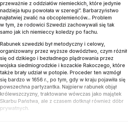
przeważnie z oddziałów niemieckich, które jedynie
nadzieja łupu powołała w szeregi”. Barbarzyństwo
najłatwiej zwalić na obcoplemieńców... Problem
w tym, że rodowici Szwedzi zachowywali się tak
samo jak ich niemieccy koledzy po fachu.
Rabunek szwedzki był metodyczny i celowy,
organizowany przez wyższe dowództwo, czym różnił
się od dzikiego i bezładnego plądrowania przez
wojska siedmiogrodzkie i kozackie Rakoczego, które
także brały udział w potopie. Proceder ten wzmógł
się bardzo w 1656 r., po tym, gdy w kraju pojawiła się
powszechna partyzantka. Najpierw rabunek objął
królewszczyzny, traktowane wówczas jako majątek
Skarbu Państwa, ale z czasem dotknął również dóbr
prywatnych.