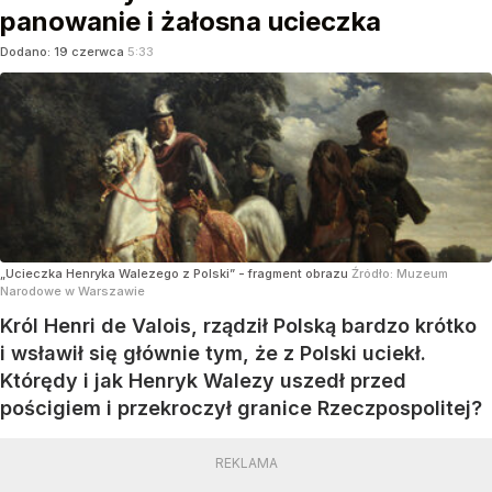
panowanie i żałosna ucieczka
Dodano:
19
czerwca
5:33
„Ucieczka Henryka Walezego z Polski” - fragment obrazu
Źródło:
Muzeum
Narodowe w Warszawie
Król Henri de Valois, rządził Polską bardzo krótko
i wsławił się głównie tym, że z Polski uciekł.
Którędy i jak Henryk Walezy uszedł przed
pościgiem i przekroczył granice Rzeczpospolitej?