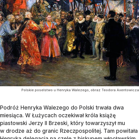
Polskie poselstwo u Henryka Walezego, obraz Teodora Axentowicza
Podróż Henryka Walezego do Polski trwała dwa
miesiąca. W Łużycach oczekiwał króla książę
piastowski Jerzy II Brzeski, który towarzyszył mu
w drodze aż do granic Rzeczpospolitej. Tam powitała
Henryka delegacja na czele z biskupem włocławskim.