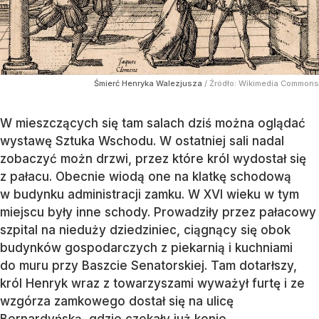
Śmierć Henryka Walezjusza
/ Źródło:
Wikimedia Commons
W mieszczących się tam salach dziś można oglądać
wystawę Sztuka Wschodu. W ostatniej sali nadal
zobaczyć możn drzwi, przez które król wydostał się
z pałacu. Obecnie wiodą one na klatkę schodową
w budynku administracji zamku. W XVI wieku w tym
miejscu były inne schody. Prowadziły przez pałacowy
szpital na nieduży dziedziniec, ciągnący się obok
budynków gospodarczych z piekarnią i kuchniami
do muru przy Baszcie Senatorskiej. Tam dotarłszy,
król Henryk wraz z towarzyszami wyważył furtę i ze
wzgórza zamkowego dostał się na ulicę