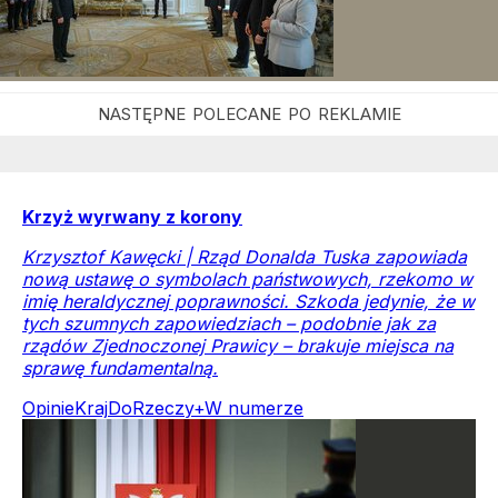
Krzyż wyrwany z korony
Krzysztof Kawęcki | Rząd Donalda Tuska zapowiada
nową ustawę o symbolach państwowych, rzekomo w
imię heraldycznej poprawności. Szkoda jedynie, że w
tych szumnych zapowiedziach – podobnie jak za
rządów Zjednoczonej Prawicy – brakuje miejsca na
sprawę fundamentalną.
Opinie
Kraj
DoRzeczy+
W numerze