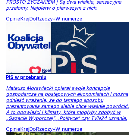
PROSTO ZYGZAKIEM | Są dwa wielkie, sensacyjne
przełomy. Najpierw o pierwszym z nich.
Opinie
Kraj
DoRzeczy+
W numerze
PiS w przebraniu
Mateusz Morawiecki opierał swoje koncepcje
gospodarcze na postępowych ekonomistach i można
odnieść wrażenie, że do tamtego sposobu
prezentowania samego siebie chce właśnie powrócić.
A to opowieści i klimaty, które mogłyby zdobyć w
„Gazecie Wyborczej”, „Polityce” czy TVN24 uznanie.
Opinie
Kraj
DoRzeczy+
W numerze