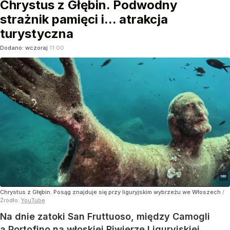
Chrystus z Głębin. Podwodny
strażnik pamięci i... atrakcja
turystyczna
Dodano:
wczoraj
11:00
Chrystus z Głębin. Posąg znajduje się przy liguryjskim wybrzeżu we Włoszech
/
Źródło:
YouTube
Na dnie zatoki San Fruttuoso, między Camogli
a Portofino na włoskiej Riwierze Liguryjskiej