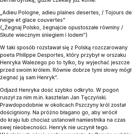
Bernardyńską, gdzie czekały już konie.
„Adieu Pologne, adieu plaines desertes, / Tojours de
neige et glace couvertes”
(„Żegnaj Polsko, żegnajcie opustoszałe równiny /
Skute wiecznym śniegiem i lodem”)
W taki sposób rozstawał się z Polską rozczarowany
poeta Philippe Desportes, który przybył w orszaku
Henryka Walezego po to tylko, by wyjechać jeszcze
przed swoim królem. Równie dobrze tymi słowy mógł
żegnać ją sam Henryk”.
Odjazd Henryka dość szybko odkryto. W pogoń
ruszył za nim m.in. kasztelan Jan Tęczyński.
Prawdopodobnie w okolicach Pszczyny król został
dościgniony. Na próżno błagano go, aby wrócił
do kraju lub chociaż ustanowił namiestnika na czas
swej nieobecności. Henryk nie uczynił tego.