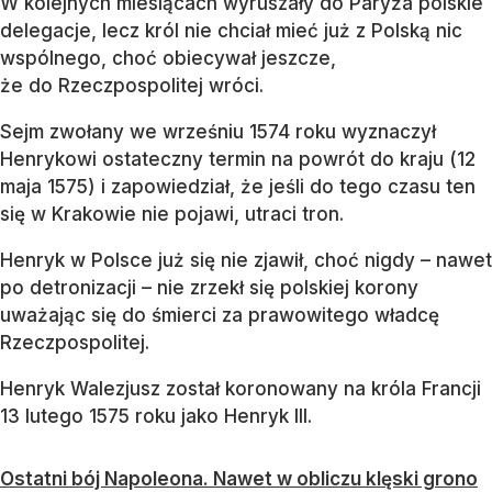
W kolejnych miesiącach wyruszały do Paryża polskie
delegacje, lecz król nie chciał mieć już z Polską nic
wspólnego, choć obiecywał jeszcze,
że do Rzeczpospolitej wróci.
Sejm zwołany we wrześniu 1574 roku wyznaczył
Henrykowi ostateczny termin na powrót do kraju (12
maja 1575) i zapowiedział, że jeśli do tego czasu ten
się w Krakowie nie pojawi, utraci tron.
Henryk w Polsce już się nie zjawił, choć nigdy – nawet
po detronizacji – nie zrzekł się polskiej korony
uważając się do śmierci za prawowitego władcę
Rzeczpospolitej.
Henryk Walezjusz został koronowany na króla Francji
13 lutego 1575 roku jako Henryk III.
Ostatni bój Napoleona. Nawet w obliczu klęski grono