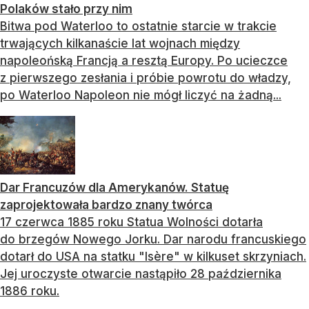
Polaków stało przy nim
Bitwa pod Waterloo to ostatnie starcie w trakcie
trwających kilkanaście lat wojnach między
napoleońską Francją a resztą Europy. Po ucieczce
z pierwszego zesłania i próbie powrotu do władzy,
po Waterloo Napoleon nie mógł liczyć na żadną...
Dar Francuzów dla Amerykanów. Statuę
zaprojektowała bardzo znany twórca
17 czerwca 1885 roku Statua Wolności dotarła
do brzegów Nowego Jorku. Dar narodu francuskiego
dotarł do USA na statku "Isère" w kilkuset skrzyniach.
Jej uroczyste otwarcie nastąpiło 28 października
1886 roku.