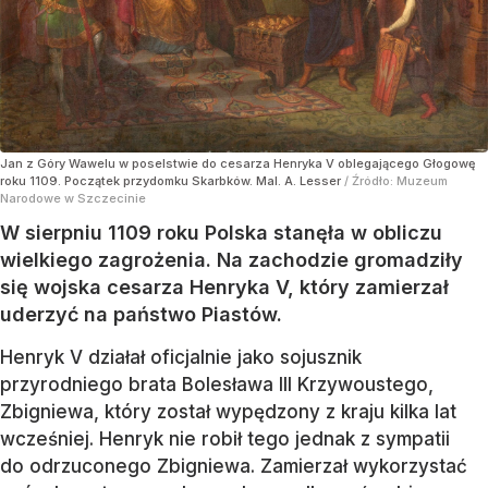
Jan z Góry Wawelu w poselstwie do cesarza Henryka V oblegającego Głogowę
roku 1109. Początek przydomku Skarbków. Mal. A. Lesser
/ Źródło:
Muzeum
Narodowe w Szczecinie
W sierpniu 1109 roku Polska stanęła w obliczu
wielkiego zagrożenia. Na zachodzie gromadziły
się wojska cesarza Henryka V, który zamierzał
uderzyć na państwo Piastów.
Henryk V działał oficjalnie jako sojusznik
przyrodniego brata Bolesława III Krzywoustego,
Zbigniewa, który został wypędzony z kraju kilka lat
wcześniej. Henryk nie robił tego jednak z sympatii
do odrzuconego Zbigniewa. Zamierzał wykorzystać