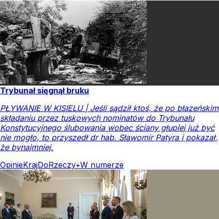
Trybunał sięgnął bruku
PŁYWANIE W KISIELU | Jeśli sądził ktoś, że po błazeńskim
składaniu przez tuskowych nominatów do Trybunału
Konstytucyjnego ślubowania wobec ściany głupiej już być
nie mogło, to przyszedł dr hab. Sławomir Patyra i pokazał,
że bynajmniej.
Opinie
Kraj
DoRzeczy+
W numerze