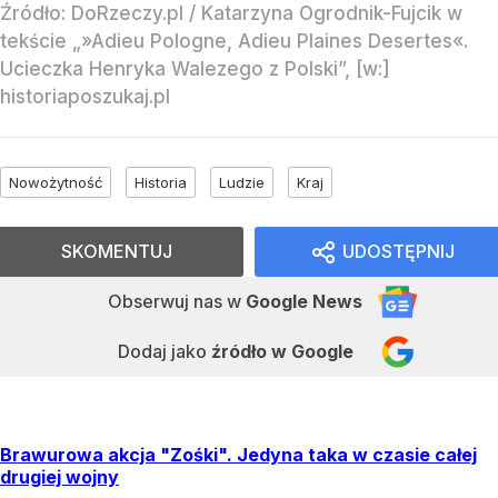
Źródło:
DoRzeczy.pl
/
Katarzyna Ogrodnik-Fujcik w
tekście „»Adieu Pologne, Adieu Plaines Desertes«.
Ucieczka Henryka Walezego z Polski”, [w:]
historiaposzukaj.pl
Nowożytność
Historia
Ludzie
Kraj
SKOMENTUJ
UDOSTĘPNIJ
Obserwuj nas
w
Google News
Dodaj jako
źródło w Google
Brawurowa akcja "Zośki". Jedyna taka w czasie całej
drugiej wojny