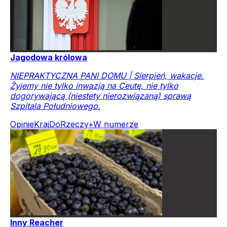
Jagodowa królowa
NIEPRAKTYCZNA PANI DOMU | Sierpień, wakacje.
Żyjemy nie tylko inwazją na Ceutę, nie tylko
dogorywającą (niestety nierozwiązaną) sprawą
Szpitala Południowego.
Opinie
Kraj
DoRzeczy+
W numerze
Inny Reacher