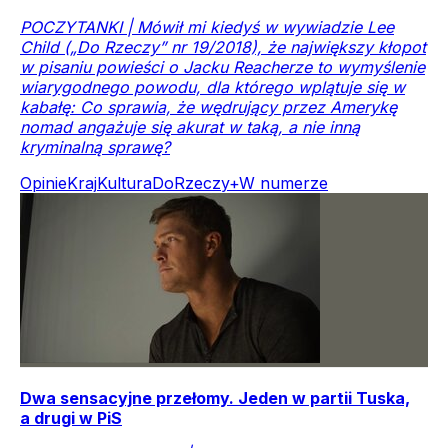
POCZYTANKI | Mówił mi kiedyś w wywiadzie Lee
Child („Do Rzeczy” nr 19/2018), że największy kłopot
w pisaniu powieści o Jacku Reacherze to wymyślenie
wiarygodnego powodu, dla którego wplątuje się w
kabałę: Co sprawia, że wędrujący przez Amerykę
nomad angażuje się akurat w taką, a nie inną
kryminalną sprawę?
Opinie
Kraj
Kultura
DoRzeczy+
W numerze
Dwa sensacyjne przełomy. Jeden w partii Tuska,
a drugi w PiS