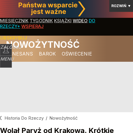
ROZWIŃ
▼
MIESIĘCZNIK
TYGODNIK
KSIĄŻKI
WIDEO
DO
RZECZY+
WSPIERAJ
SUBSKRYBUJ
NOWOŻYTNOŚĆ
ZALOGUJ
RENESANS
BAROK
OŚWIECENIE
MENU
Historia Do Rzeczy
/
Nowożytność
Wolał Paryż od Krakowa. Krótkie