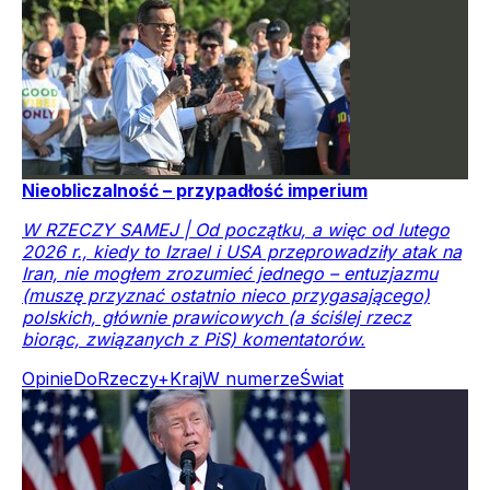
Nieobliczalność – przypadłość imperium
W RZECZY SAMEJ | Od początku, a więc od lutego
2026 r., kiedy to Izrael i USA przeprowadziły atak na
Iran, nie mogłem zrozumieć jednego – entuzjazmu
(muszę przyznać ostatnio nieco przygasającego)
polskich, głównie prawicowych (a ściślej rzecz
biorąc, związanych z PiS) komentatorów.
Opinie
DoRzeczy+
Kraj
W numerze
Świat