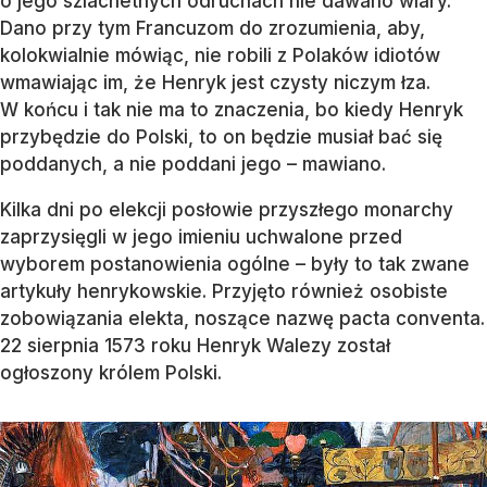
o jego szlachetnych odruchach nie dawano wiary.
Dano przy tym Francuzom do zrozumienia, aby,
kolokwialnie mówiąc, nie robili z Polaków idiotów
wmawiając im, że Henryk jest czysty niczym łza.
W końcu i tak nie ma to znaczenia, bo kiedy Henryk
przybędzie do Polski, to on będzie musiał bać się
poddanych, a nie poddani jego – mawiano.
Kilka dni po elekcji posłowie przyszłego monarchy
zaprzysięgli w jego imieniu uchwalone przed
wyborem postanowienia ogólne – były to tak zwane
artykuły henrykowskie. Przyjęto również osobiste
zobowiązania elekta, noszące nazwę pacta conventa.
22 sierpnia 1573 roku Henryk Walezy został
ogłoszony królem Polski.