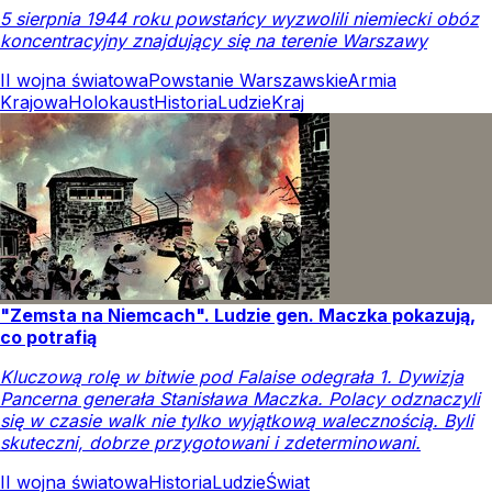
5 sierpnia 1944 roku powstańcy wyzwolili niemiecki obóz
koncentracyjny znajdujący się na terenie Warszawy
II wojna światowa
Powstanie Warszawskie
Armia
Krajowa
Holokaust
Historia
Ludzie
Kraj
"Zemsta na Niemcach". Ludzie gen. Maczka pokazują,
co potrafią
Kluczową rolę w bitwie pod Falaise odegrała 1. Dywizja
Pancerna generała Stanisława Maczka. Polacy odznaczyli
się w czasie walk nie tylko wyjątkową walecznością. Byli
skuteczni, dobrze przygotowani i zdeterminowani.
II wojna światowa
Historia
Ludzie
Świat