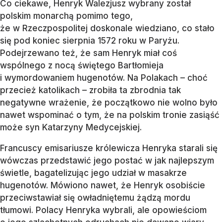
Co ciekawe, Henryk Walezjusz wybrany został
polskim monarchą pomimo tego,
że w Rzeczpospolitej doskonale wiedziano, co stało
się pod koniec sierpnia 1572 roku w Paryżu.
Podejrzewano też, że sam Henryk miał coś
wspólnego z nocą świętego Bartłomieja
i wymordowaniem hugenotów. Na Polakach – choć
przecież katolikach – zrobiła ta zbrodnia tak
negatywne wrażenie, że początkowo nie wolno było
nawet wspominać o tym, że na polskim tronie zasiąść
może syn Katarzyny Medycejskiej.
Francuscy emisariusze królewicza Henryka starali się
wówczas przedstawić jego postać w jak najlepszym
świetle, bagatelizując jego udział w masakrze
hugenotów. Mówiono nawet, że Henryk osobiście
przeciwstawiał się owładniętemu żądzą mordu
tłumowi. Polacy Henryka wybrali, ale opowieściom