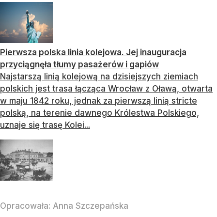
Pierwsza polska linia kolejowa. Jej inauguracja
przyciągnęła tłumy pasażerów i gapiów
Najstarszą linią kolejową na dzisiejszych ziemiach
polskich jest trasa łącząca Wrocław z Oławą, otwarta
w maju 1842 roku, jednak za pierwszą linią stricte
polską, na terenie dawnego Królestwa Polskiego,
uznaje się trasę Kolei...
Opracowała:
Anna Szczepańska