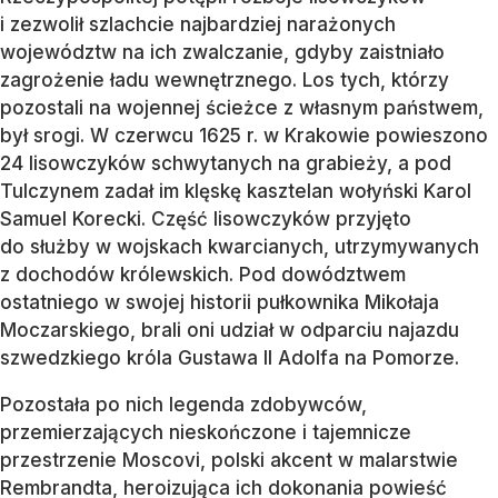
i zezwolił szlachcie najbardziej narażonych
województw na ich zwalczanie, gdyby zaistniało
zagrożenie ładu wewnętrznego. Los tych, którzy
pozostali na wojennej ścieżce z własnym państwem,
był srogi. W czerwcu 1625 r. w Krakowie powieszono
24 lisowczyków schwytanych na grabieży, a pod
Tulczynem zadał im klęskę kasztelan wołyński Karol
Samuel Korecki. Część lisowczyków przyjęto
do służby w wojskach kwarcianych, utrzymywanych
z dochodów królewskich. Pod dowództwem
ostatniego w swojej historii pułkownika Mikołaja
Moczarskiego, brali oni udział w odparciu najazdu
szwedzkiego króla Gustawa II Adolfa na Pomorze.
Pozostała po nich legenda zdobywców,
przemierzających nieskończone i tajemnicze
przestrzenie Moscovi, polski akcent w malarstwie
Rembrandta, heroizująca ich dokonania powieść