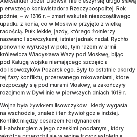
Aleksander Józef Lisowski nie cieszył się długo sławą
pierwszego konkwistadora Rzeczypospolitej. Rok
później – w 1616 r. – zmarł wskutek nieszczęśliwego
upadku z konia, co w Moskwie przyjęto z wielką
radością. Pułk lekkiej jazdy, którego żołnierzy
nazwano lisowczykami, istniał jednak nadal. Rychło
ponownie wyruszył w pole, tym razem w armii
królewicza Władysława Wazy pod Moskwę, bijąc
pod Kaługą wojska niemającego szczęścia
do lisowczyków Pożarskiego. Były to ostatnie akordy
tej fazy konfliktu, przerwanego rokowaniami, które
rozpoczęły się pod murami Moskwy, a zakończyły
rozejmem w Dywilinie w pierwszych dniach 1619 r.
Wojna była żywiołem lisowczyków i kiedy wygasła
na wschodzie, znaleźli ten żywioł gdzie indziej.
Konflikt między cesarzem Ferdynandem
II Habsburgiem a jego czeskimi poddanymi, który
wkrótce przerodził się w wojnę trzydziestoletnią,