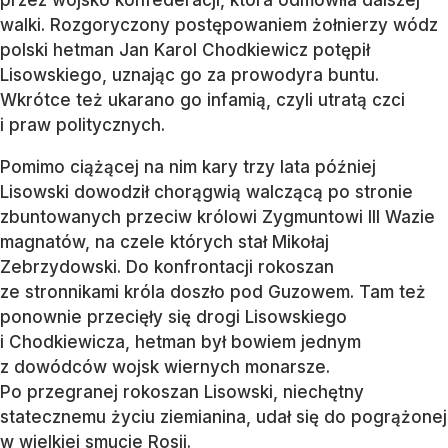
przez wojsko konfederacji, która odmówiła dalszej
walki. Rozgoryczony postępowaniem żołnierzy wódz
polski hetman Jan Karol Chodkiewicz potępił
Lisowskiego, uznając go za prowodyra buntu.
Wkrótce też ukarano go infamią, czyli utratą czci
i praw politycznych.
Pomimo ciążącej na nim kary trzy lata później
Lisowski dowodził chorągwią walczącą po stronie
zbuntowanych przeciw królowi Zygmuntowi III Wazie
magnatów, na czele których stał Mikołaj
Zebrzydowski. Do konfrontacji rokoszan
ze stronnikami króla doszło pod Guzowem. Tam też
ponownie przecięły się drogi Lisowskiego
i Chodkiewicza, hetman był bowiem jednym
z dowódców wojsk wiernych monarsze.
Po przegranej rokoszan Lisowski, niechętny
statecznemu życiu ziemianina, udał się do pogrążonej
w wielkiej smucie Rosji.