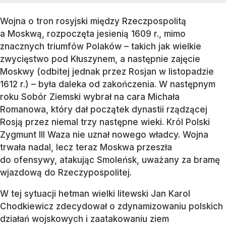
Wojna o tron rosyjski między Rzeczpospolitą
a Moskwą, rozpoczęta jesienią 1609 r., mimo
znacznych triumfów Polaków – takich jak wielkie
zwycięstwo pod Kłuszynem, a następnie zajęcie
Moskwy (odbitej jednak przez Rosjan w listopadzie
1612 r.) – była daleka od zakończenia. W następnym
roku Sobór Ziemski wybrał na cara Michała
Romanowa, który dał początek dynastii rządzącej
Rosją przez niemal trzy następne wieki. Król Polski
Zygmunt III Waza nie uznał nowego władcy. Wojna
trwała nadal, lecz teraz Moskwa przeszła
do ofensywy, atakując Smoleńsk, uważany za bramę
wjazdową do Rzeczypospolitej.
W tej sytuacji hetman wielki litewski Jan Karol
Chodkiewicz zdecydował o zdynamizowaniu polskich
działań wojskowych i zaatakowaniu ziem