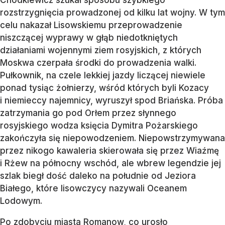
Chodkiewicz szukał sposobu szybkiego
rozstrzygnięcia prowadzonej od kilku lat wojny. W tym
celu nakazał Lisowskiemu przeprowadzenie
niszczącej wyprawy w głąb niedotkniętych
działaniami wojennymi ziem rosyjskich, z których
Moskwa czerpała środki do prowadzenia walki.
Pułkownik, na czele lekkiej jazdy liczącej niewiele
ponad tysiąc żołnierzy, wśród których byli Kozacy
i niemieccy najemnicy, wyruszył spod Briańska. Próba
zatrzymania go pod Orłem przez słynnego
rosyjskiego wodza księcia Dymitra Pożarskiego
zakończyła się niepowodzeniem. Niepowstrzymywana
przez nikogo kawaleria skierowała się przez Wiaźmę
i Rżew na północny wschód, ale wbrew legendzie jej
szlak biegł dość daleko na południe od Jeziora
Białego, które lisowczycy nazywali Oceanem
Lodowym.
Po zdobyciu miasta Romanow, co urosło