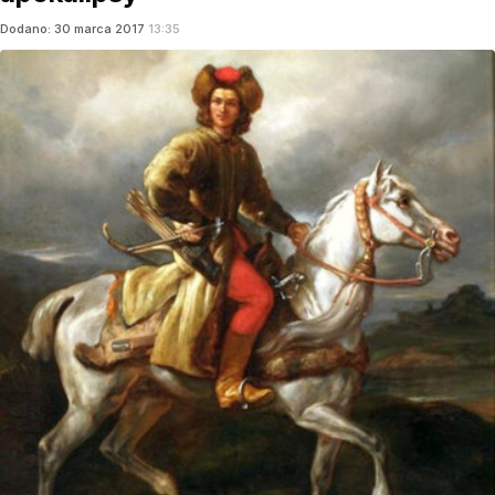
Dodano:
30
marca
2017
13:35