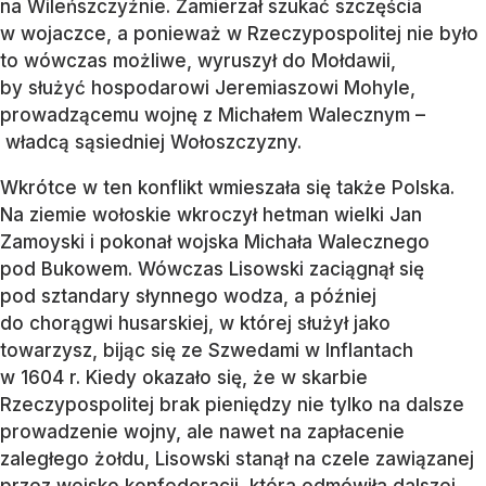
na Wileńszczyźnie. Zamierzał szukać szczęścia
w wojaczce, a ponieważ w Rzeczypospolitej nie było
to wówczas możliwe, wyruszył do Mołdawii,
by służyć hospodarowi Jeremiaszowi Mohyle,
prowadzącemu wojnę z Michałem Walecznym –
władcą sąsiedniej Wołoszczyzny.
Wkrótce w ten konflikt wmieszała się także Polska.
Na ziemie wołoskie wkroczył hetman wielki Jan
Zamoyski i pokonał wojska Michała Walecznego
pod Bukowem. Wówczas Lisowski zaciągnął się
pod sztandary słynnego wodza, a później
do chorągwi husarskiej, w której służył jako
towarzysz, bijąc się ze Szwedami w Inflantach
w 1604 r. Kiedy okazało się, że w skarbie
Rzeczypospolitej brak pieniędzy nie tylko na dalsze
prowadzenie wojny, ale nawet na zapłacenie
zaległego żołdu, Lisowski stanął na czele zawiązanej