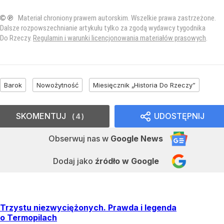
© ℗
Materiał chroniony prawem autorskim. Wszelkie prawa zastrzeżone.
Dalsze rozpowszechnianie artykułu tylko za zgodą wydawcy tygodnika
Do Rzeczy.
Regulamin i warunki licencjonowania materiałów prasowych
.
Barok
Nowożytność
Miesięcznik „Historia Do Rzeczy”
SKOMENTUJ
UDOSTĘPNIJ
4
Obserwuj nas
w
Google News
Dodaj jako
źródło w Google
Trzystu niezwyciężonych. Prawda i legenda
o Termopilach