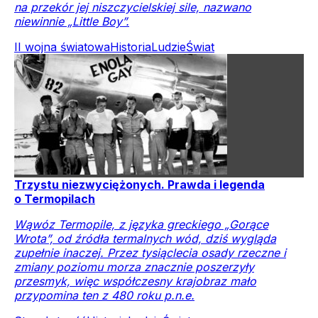
na przekór jej niszczycielskiej sile, nazwano
niewinnie „Little Boy”.
II wojna światowa
Historia
Ludzie
Świat
Trzystu niezwyciężonych. Prawda i legenda
o Termopilach
Wąwóz Termopile, z języka greckiego „Gorące
Wrota”, od źródła termalnych wód, dziś wygląda
zupełnie inaczej. Przez tysiąclecia osady rzeczne i
zmiany poziomu morza znacznie poszerzyły
przesmyk, więc współczesny krajobraz mało
przypomina ten z 480 roku p.n.e.