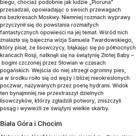
biegu, chociaż podobnie jak ludzie „Pioruna”
przesadzali, opowiadając o swoich przewagach
na bezkresach Moskwy. Niemniej rozmach wyprawy
przyczynił się do powstania rozmaitych
fantastycznych opowieści na jej temat. Wśród nich
znalazła się bajeczna wizja Samuela Twardowskiego,
który pisał, że lisowczycy, błąkając się po północnych
krańcach Rosji, natknęli się na świątynię Złotej Baby –
bogini czczonej przez Słowian w czasach
pogańskich. Wejścia do niej strzegł ogromny pies,
a w środku roiło się od węży i bliżej nieokreślonych
poczwar, nazywanych przez poetę hydrami. Widok
ten bynajmniej nie przestraszył dzielnych
lisowczyków, którzy zgładzili potwory, zniszczyli
posąg i wywieźli ze świątyni wielkie skarby.
Biała Góra i Chocim