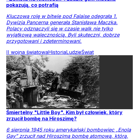
pokazują, co potrafią
Kluczową rolę w bitwie pod Falaise odegrała 1.
Dywizja Pancerna generała Stanisława Maczka.
Polacy odznaczyli się w czasie walk nie tylko
wyjątkową walecznością. Byli skuteczni, dobrze
przygotowani i zdeterminowani.
II wojna światowa
Historia
Ludzie
Świat
Śmiertelny "Little Boy". Kim był człowiek, który
zrzucił bombę na Hiroszimę?
6 sierpnia 1945 roku amerykański bombowiec „Enola
Gay” zrzucił nad Hiroszimą bombę atomową, którą,