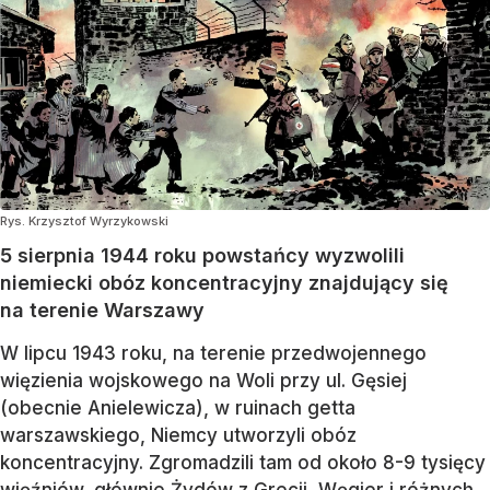
Rys. Krzysztof Wyrzykowski
5 sierpnia 1944 roku powstańcy wyzwolili
niemiecki obóz koncentracyjny znajdujący się
na terenie Warszawy
W lipcu 1943 roku, na terenie przedwojennego
więzienia wojskowego na Woli przy ul. Gęsiej
(obecnie Anielewicza), w ruinach getta
warszawskiego, Niemcy utworzyli obóz
koncentracyjny. Zgromadzili tam od około 8-9 tysięcy
więźniów, głównie Żydów z Grecji, Węgier i różnych