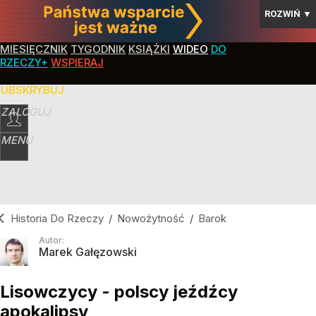
ROZWIŃ
▼
MIESIĘCZNIK
TYGODNIK
KSIĄŻKI
WIDEO
DO
RZECZY+
WSPIERAJ
SUBSKRYBUJ
ZALOGUJ
MENU
Historia Do Rzeczy
/
Nowożytność
/
Barok
Autor:
Marek Gałęzowski
Lisowczycy - polscy jeźdźcy
apokalipsy