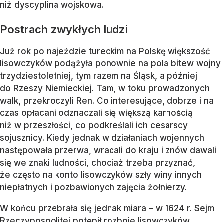
niż dyscyplina wojskowa.
Postrach zwykłych ludzi
Już rok po najeździe tureckim na Polskę większość
lisowczyków podążyła ponownie na pola bitew wojny
trzydziestoletniej, tym razem na Śląsk, a później
do Rzeszy Niemieckiej. Tam, w toku prowadzonych
walk, przekroczyli Ren. Co interesujące, dobrze i na
czas opłacani odznaczali się większą karnością
niż w przeszłości, co podkreślali ich cesarscy
sojusznicy. Kiedy jednak w działaniach wojennych
następowała przerwa, wracali do kraju i znów dawali
się we znaki ludności, chociaż trzeba przyznać,
że często na konto lisowczyków szły winy innych
niepłatnych i pozbawionych zajęcia żołnierzy.
W końcu przebrała się jednak miara – w 1624 r. Sejm
Rzeczypospolitej potępił rozboje lisowczyków