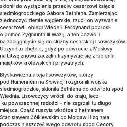
skłonił do wystąpienia przeciw cesarzowi księcia
siedmiogrodzkiego Gábora Bethlena. Zamierzając
zjednoczyć ziemie węgierskie, rzucił on wyzwanie
cesarzowi i obległ Wiedeń. Ferdynand poprosił
o pomoc Zygmunta III Wazę, a ten pozwolił
na zaciągnięcie się do służby cesarskiej lisowczyków.
Uczynił to chętnie, gdyż po powrocie z Moskwy
na Litwę znowu zaczęli utrzymywać się z łupienia
majątków królewskich i prywatnych.
Błyskawiczna akcja lisowczyków, którzy
pod Humenném na Słowacji rozgromili wojska
siedmiogrodzkie, skłoniła Bethlena do odwrotu spod
Wiednia. Lisowczycy wrócili do kraju, lecz –
ku powszechnej radości – nie zagrzali tu długo
miejsca. Część ruszyła wkrótce z hetmanem
Stanisławem Żółkiewskim do Mołdawii i zginęła
podczas nieszczęśliwego odwrotu spod Cecory.