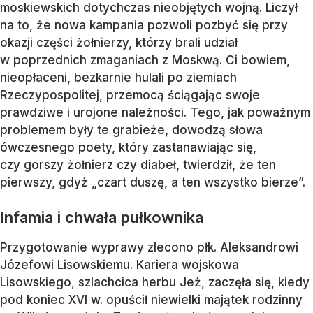
moskiewskich dotychczas nieobjętych wojną. Liczył
na to, że nowa kampania pozwoli pozbyć się przy
okazji części żołnierzy, którzy brali udział
w poprzednich zmaganiach z Moskwą. Ci bowiem,
nieopłaceni, bezkarnie hulali po ziemiach
Rzeczypospolitej, przemocą ściągając swoje
prawdziwe i urojone należności. Tego, jak poważnym
problemem były te grabieże, dowodzą słowa
ówczesnego poety, który zastanawiając się,
czy gorszy żołnierz czy diabeł, twierdził, że ten
pierwszy, gdyż „czart duszę, a ten wszystko bierze”.
Infamia i chwała pułkownika
Przygotowanie wyprawy zlecono płk. Aleksandrowi
Józefowi Lisowskiemu. Kariera wojskowa
Lisowskiego, szlachcica herbu Jeż, zaczęła się, kiedy
pod koniec XVI w. opuścił niewielki majątek rodzinny