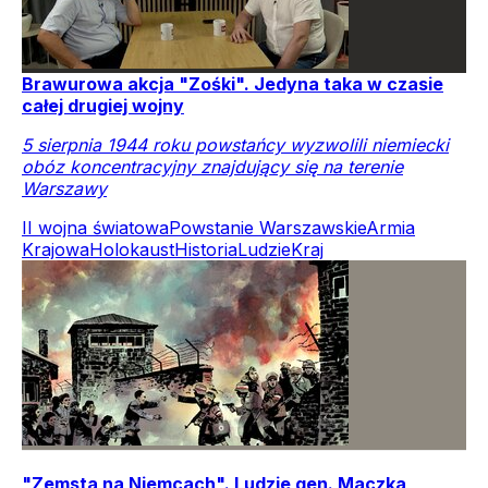
Brawurowa akcja "Zośki". Jedyna taka w czasie
całej drugiej wojny
5 sierpnia 1944 roku powstańcy wyzwolili niemiecki
obóz koncentracyjny znajdujący się na terenie
Warszawy
II wojna światowa
Powstanie Warszawskie
Armia
Krajowa
Holokaust
Historia
Ludzie
Kraj
"Zemsta na Niemcach". Ludzie gen. Maczka