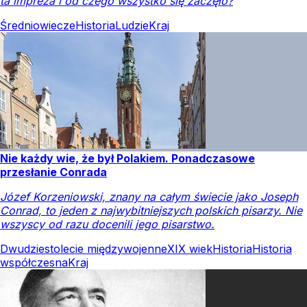
ta impreza i od czego wszystko się zaczęło?
Średniowiecze
Historia
Ludzie
Kraj
Nie każdy wie, że był Polakiem. Ponadczasowe
przesłanie Conrada
Józef Korzeniowski, znany na całym świecie jako Joseph
Conrad, to jeden z najwybitniejszych polskich pisarzy. Nie
wszyscy od razu docenili jego pisarstwo.
Dwudziestolecie międzywojenne
XIX wiek
Historia
Historia
współczesna
Kraj