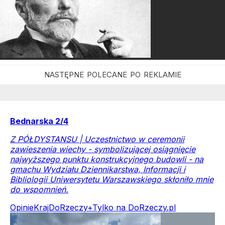
Bednarska 2/4
Z PÓŁDYSTANSU | Uczestnictwo w ceremonii
zawieszenia wiechy - symbolizującej osiągnięcie
najwyższego punktu konstrukcyjnego budowli - na
gmachu Wydziału Dziennikarstwa, Informacji i
Bibliologii Uniwersytetu Warszawskiego skłoniło mnie
do wspomnień.
Opinie
Kraj
DoRzeczy+
Tylko na DoRzeczy.pl