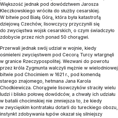
Większość jednak pod dowództwem Jarosza
Kleczkowskiego wróciła do służby cesarskiej.
W bitwie pod Białą Górą, która była katastrofą
dziejową Czechów, lisowczycy przyczynili się
do zwycięstwa wojsk cesarskich, o czym świadczyło
zdobycie przez nich ponad 50 chorągwi.
Przerwali jednak swój udział w wojnie, kiedy
ośmieleni zwycięstwem pod Cecorą Turcy wtargnęli
w granice Rzeczypospolitej. Wezwani do powrotu
przez króla Zygmunta walczyli mężnie w wielodniowej
bitwie pod Chocimiem w 1621 r., pod komendą
starego znajomego, hetmana Jana Karola
Chodkiewicza. Chorągwie lisowczyków straciły wielu
ludzi i blisko połowę dowódców, a chwały ich udziału
w batalii chocimskiej nie zmniejsza to, że kiedy
w zwycięskim kontrataku dotarli do tureckiego obozu,
instynkt zdobywania łupów okazał się silniejszy