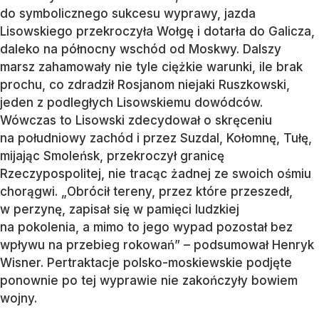
do symbolicznego sukcesu wyprawy, jazda
Lisowskiego przekroczyła Wołgę i dotarła do Galicza,
daleko na północny wschód od Moskwy. Dalszy
marsz zahamowały nie tyle ciężkie warunki, ile brak
prochu, co zdradził Rosjanom niejaki Ruszkowski,
jeden z podległych Lisowskiemu dowódców.
Wówczas to Lisowski zdecydował o skręceniu
na południowy zachód i przez Suzdal, Kołomnę, Tułę,
mijając Smoleńsk, przekroczył granicę
Rzeczypospolitej, nie tracąc żadnej ze swoich ośmiu
chorągwi. „Obrócił tereny, przez które przeszedł,
w perzynę, zapisał się w pamięci ludzkiej
na pokolenia, a mimo to jego wypad pozostał bez
wpływu na przebieg rokowań” – podsumował Henryk
Wisner. Pertraktacje polsko-moskiewskie podjęte
ponownie po tej wyprawie nie zakończyły bowiem
wojny.