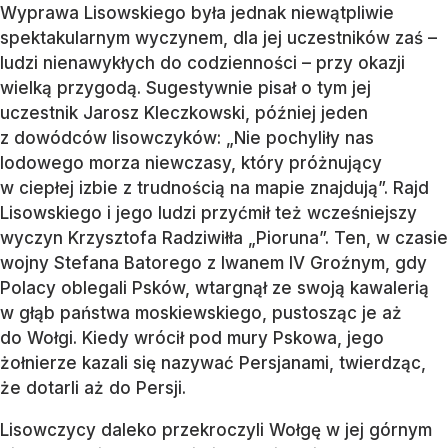
Wyprawa Lisowskiego była jednak niewątpliwie
spektakularnym wyczynem, dla jej uczestników zaś –
ludzi nienawykłych do codzienności – przy okazji
wielką przygodą. Sugestywnie pisał o tym jej
uczestnik Jarosz Kleczkowski, później jeden
z dowódców lisowczyków: „Nie pochyliły nas
lodowego morza niewczasy, który próżnujący
w ciepłej izbie z trudnością na mapie znajdują”. Rajd
Lisowskiego i jego ludzi przyćmił też wcześniejszy
wyczyn Krzysztofa Radziwiłła „Pioruna”. Ten, w czasie
wojny Stefana Batorego z Iwanem IV Groźnym, gdy
Polacy oblegali Psków, wtargnął ze swoją kawalerią
w głąb państwa moskiewskiego, pustosząc je aż
do Wołgi. Kiedy wrócił pod mury Pskowa, jego
żołnierze kazali się nazywać Persjanami, twierdząc,
że dotarli aż do Persji.
Lisowczycy daleko przekroczyli Wołgę w jej górnym