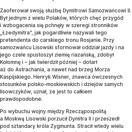
Zaoferował swoją służbę Dymitrowi Samozwańcowi II.
Był jednym z wielu Polaków, których chęć przygód
i wzbogacenia się pchnęły w szeregi stronników
„Łżedymitra”, jak pogardliwie nazywali tego
pretendenta do carskiego tronu Rosjanie. Przy
samozwańcu Lisowski sformował oddział jazdy i na
jego czele spustoszył ziemię riazańską, zdobył
Kołomnę i – jak twierdził później – dotarł
aż do Astrachania, a nawet nad brzeg Morza
Kaspijskiego. Henryk Wisner, znawca ówczesnych
stosunków polsko-moskiewskich i dziejów samych
lisowczyków, uznał, że jest to całkiem
prawdopodobne.
Po wybuchu wojny między Rzecząpospolitą
a Moskwą Lisowski porzucił Dymitra II i przeszedł
pod sztandary króla Zygmunta. Stracił wtedy wielu