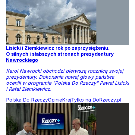
Lisicki i Ziemkiewicz rok po zaprzysiężeniu.
O silnych i słabszych stronach prezydentury
Nawrockiego
Karol Nawrocki obchodzi pierwszą rocznicę swojej
prezydentury. Dokonania nowej głowy państwa
ocenili w programie "Polska Do Rzeczy" Paweł Lisicki
i Rafał Ziemkiewicz.
Polska Do Rzeczy
Opinie
Kraj
Tylko na DoRzeczy.pl