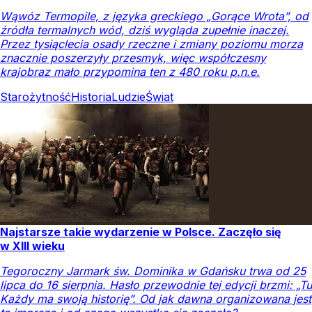
Wąwóz Termopile, z języka greckiego „Gorące Wrota”, od
źródła termalnych wód, dziś wygląda zupełnie inaczej.
Przez tysiąclecia osady rzeczne i zmiany poziomu morza
znacznie poszerzyły przesmyk, więc współczesny
krajobraz mało przypomina ten z 480 roku p.n.e.
Starożytność
Historia
Ludzie
Świat
Najstarsze takie wydarzenie w Polsce. Zaczęło się
w XIII wieku
Tegoroczny Jarmark św. Dominika w Gdańsku trwa od 25
lipca do 16 sierpnia. Hasło przewodnie tej edycji brzmi: „Tu
Każdy ma swoją historię”. Od jak dawna organizowana jest