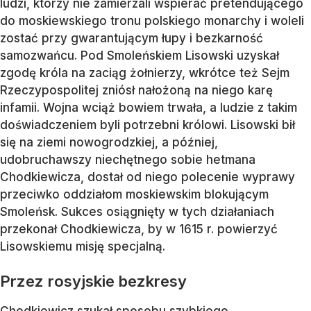
ludzi, którzy nie zamierzali wspierać pretendującego
do moskiewskiego tronu polskiego monarchy i woleli
zostać przy gwarantującym łupy i bezkarność
samozwańcu. Pod Smoleńskiem Lisowski uzyskał
zgodę króla na zaciąg żołnierzy, wkrótce też Sejm
Rzeczypospolitej zniósł nałożoną na niego karę
infamii. Wojna wciąż bowiem trwała, a ludzie z takim
doświadczeniem byli potrzebni królowi. Lisowski bił
się na ziemi nowogrodzkiej, a później,
udobruchawszy niechętnego sobie hetmana
Chodkiewicza, dostał od niego polecenie wyprawy
przeciwko oddziałom moskiewskim blokującym
Smoleńsk. Sukces osiągnięty w tych działaniach
przekonał Chodkiewicza, by w 1615 r. powierzyć
Lisowskiemu misję specjalną.
Przez rosyjskie bezkresy