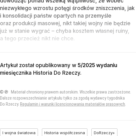
dowodząc ponad wszelką wątpliwość, że wobec
niezwykłego wzrostu potęgi środków zniszczenia, jak
i konsolidacji państw opartych na przemyśle
oraz produkcji masowej, nikt takiej wojny nie będzie
już w stanie wygrać – chyba kosztem własnej ruiny,
a tego przecież nikt nie chce.
Artykuł został opublikowany w
5/2025 wydaniu
miesięcznika
Historia Do Rzeczy
.
© ℗
Materiał chroniony prawem autorskim. Wszelkie prawa zastrzeżone.
Dalsze rozpowszechnianie artykułu tylko za zgodą wydawcy tygodnika
Do Rzeczy.
Regulamin i warunki licencjonowania materiałów prasowych
.
I wojna światowa
Historia współczesna
DoRzeczy+