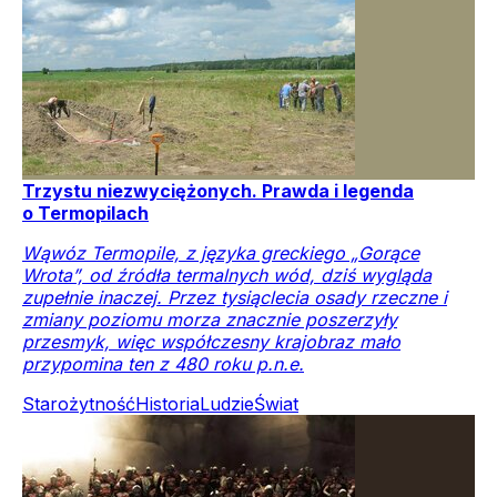
Trzystu niezwyciężonych. Prawda i legenda
o Termopilach
Wąwóz Termopile, z języka greckiego „Gorące
Wrota”, od źródła termalnych wód, dziś wygląda
zupełnie inaczej. Przez tysiąclecia osady rzeczne i
zmiany poziomu morza znacznie poszerzyły
przesmyk, więc współczesny krajobraz mało
przypomina ten z 480 roku p.n.e.
Starożytność
Historia
Ludzie
Świat