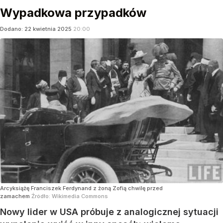
Wypadkowa przypadków
Dodano:
22
kwietnia
2025
20:00
Arcyksiążę Franciszek Ferdynand z żoną Zofią chwilę przed
zamachem
Źródło:
Wikimedia Commons
Nowy lider w USA próbuje z analogicznej sytuacji