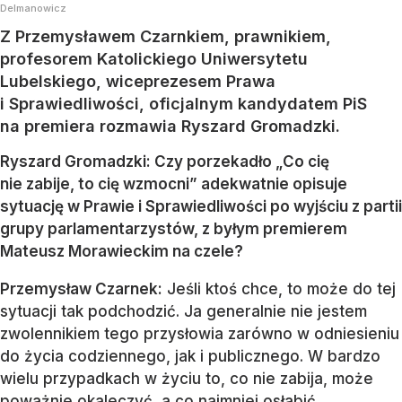
Delmanowicz
Z Przemysławem Czarnkiem, prawnikiem,
profesorem Katolickiego Uniwersytetu
Lubelskiego, wiceprezesem Prawa
i Sprawiedliwości, oficjalnym kandydatem PiS
na premiera rozmawia Ryszard Gromadzki.
Ryszard Gromadzki: Czy porzekadło „Co cię
nie zabije, to cię wzmocni” adekwatnie opisuje
sytuację w Prawie i Sprawiedliwości po wyjściu z partii
grupy parlamentarzystów, z byłym premierem
Mateusz Morawieckim na czele?
Przemysław Czarnek:
Jeśli ktoś chce, to może do tej
sytuacji tak podchodzić. Ja generalnie nie jestem
zwolennikiem tego przysłowia zarówno w odniesieniu
do życia codziennego, jak i publicznego. W bardzo
wielu przypadkach w życiu to, co nie zabija, może
poważnie okaleczyć, a co najmniej osłabić.