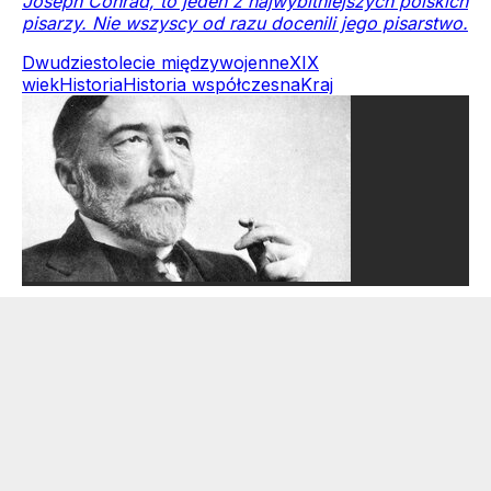
Joseph Conrad, to jeden z najwybitniejszych polskich
pisarzy. Nie wszyscy od razu docenili jego pisarstwo.
Dwudziestolecie międzywojenne
XIX
wiek
Historia
Historia współczesna
Kraj