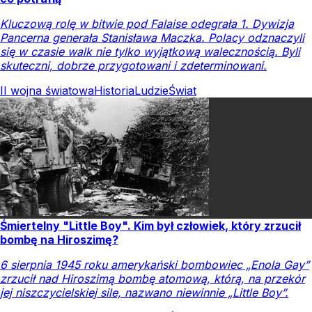
Kluczową rolę w bitwie pod Falaise odegrała 1. Dywizja
Pancerna generała Stanisława Maczka. Polacy odznaczyli
się w czasie walk nie tylko wyjątkową walecznością. Byli
skuteczni, dobrze przygotowani i zdeterminowani.
II wojna światowa
Historia
Ludzie
Świat
Śmiertelny "Little Boy". Kim był człowiek, który zrzucił
bombę na Hiroszimę?
6 sierpnia 1945 roku amerykański bombowiec „Enola Gay”
zrzucił nad Hiroszimą bombę atomową, którą, na przekór
jej niszczycielskiej sile, nazwano niewinnie „Little Boy”.