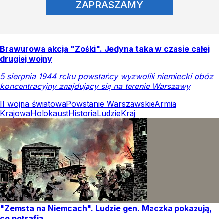
ZAPRASZAMY
Brawurowa akcja "Zośki". Jedyna taka w czasie całej
drugiej wojny
5 sierpnia 1944 roku powstańcy wyzwolili niemiecki obóz
koncentracyjny znajdujący się na terenie Warszawy
II wojna światowa
Powstanie Warszawskie
Armia
Krajowa
Holokaust
Historia
Ludzie
Kraj
"Zemsta na Niemcach". Ludzie gen. Maczka pokazują,
co potrafią