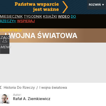
ROZWIŃ
▼
MIESIĘCZNIK
TYGODNIK
KSIĄŻKI
WIDEO
DO
RZECZY+
WSPIERAJ
SUBSKRYBUJ
I WOJNA ŚWIATOWA
ZALOGUJ
MENU
Historia Do Rzeczy
/
I wojna światowa
Autor:
Rafał A. Ziemkiewicz