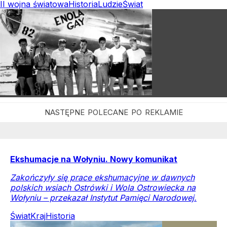
II wojna światowa
Historia
Ludzie
Świat
Ekshumacje na Wołyniu. Nowy komunikat
Zakończyły się prace ekshumacyjne w dawnych
polskich wsiach Ostrówki i Wola Ostrowiecka na
Wołyniu – przekazał Instytut Pamięci Narodowej.
Świat
Kraj
Historia