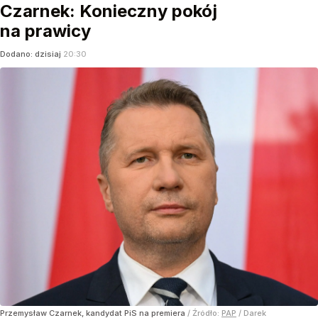
Czarnek: Konieczny pokój
na prawicy
Dodano:
dzisiaj
20:30
Przemysław Czarnek, kandydat PiS na premiera
/ Źródło:
PAP
/
Darek