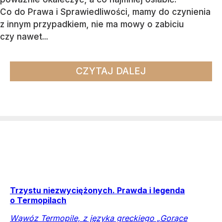
Co do Prawa i Sprawiedliwości, mamy do czynienia
z innym przypadkiem, nie ma mowy o zabiciu
czy nawet...
CZYTAJ DALEJ
Trzystu niezwyciężonych. Prawda i legenda
o Termopilach
Wąwóz Termopile, z języka greckiego „Gorące