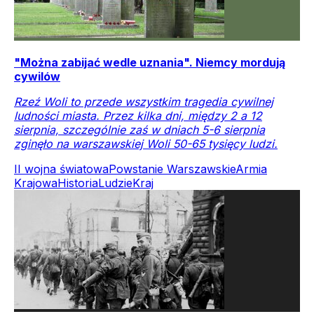
"Można zabijać wedle uznania". Niemcy mordują
cywilów
Rzeź Woli to przede wszystkim tragedia cywilnej
ludności miasta. Przez kilka dni, między 2 a 12
sierpnia, szczególnie zaś w dniach 5-6 sierpnia
zginęło na warszawskiej Woli 50-65 tysięcy ludzi.
II wojna światowa
Powstanie Warszawskie
Armia
Krajowa
Historia
Ludzie
Kraj