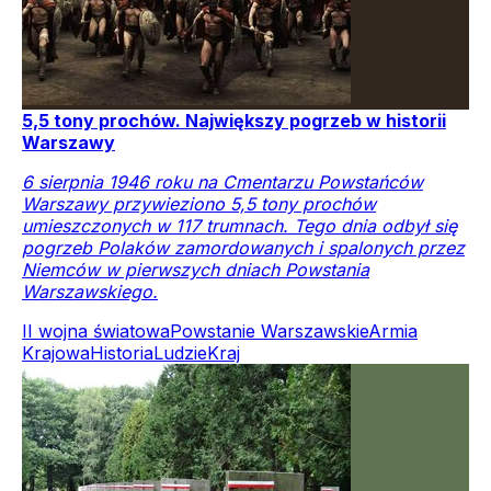
5,5 tony prochów. Największy pogrzeb w historii
Warszawy
6 sierpnia 1946 roku na Cmentarzu Powstańców
Warszawy przywieziono 5,5 tony prochów
umieszczonych w 117 trumnach. Tego dnia odbył się
pogrzeb Polaków zamordowanych i spalonych przez
Niemców w pierwszych dniach Powstania
Warszawskiego.
II wojna światowa
Powstanie Warszawskie
Armia
Krajowa
Historia
Ludzie
Kraj