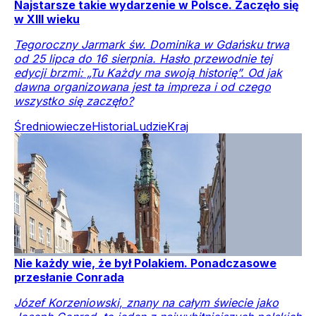
Najstarsze takie wydarzenie w Polsce. Zaczęło się
w XIII wieku
Tegoroczny Jarmark św. Dominika w Gdańsku trwa
od 25 lipca do 16 sierpnia. Hasło przewodnie tej
edycji brzmi: „Tu Każdy ma swoją historię”. Od jak
dawna organizowana jest ta impreza i od czego
wszystko się zaczęło?
Średniowiecze
Historia
Ludzie
Kraj
Nie każdy wie, że był Polakiem. Ponadczasowe
przesłanie Conrada
Józef Korzeniowski, znany na całym świecie jako