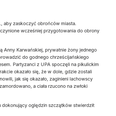
 r., aby zaskoczyć obrońców miasta.
oczynione wcześniej przygotowania do obrony
obą Anny Karwańskiej, prywatnie żony jednego
prowadzić do godnego chrześcijańskiego
cesem. Partyzanci z UPA spoczęli na pikulickim
cie okazało się, że w dole, gdzie zostali
owili, jak się okazało, zaginieni lachowscy
 zamordowano, a ciała rzucono na zwłoki
u dokonujący oględzin szczątków stwierdził: