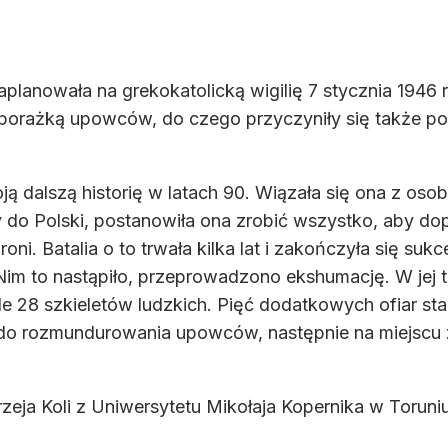
planowała na grekokatolicką wigilię 7 stycznia 1946
 porażką upowców, do czego przyczyniły się także p
ją dalszą historię w latach 90. Wiązała się ona z os
do Polski, postanowiła ona zrobić wszystko, aby do
i. Batalia o to trwała kilka lat i zakończyła się suk
 to nastąpiło, przeprowadzono ekshumację. W jej trak
e 28 szkieletów ludzkich. Pięć dodatkowych ofiar stan
tu do rozmundurowania upowców, następnie na miejscu
eja Koli z Uniwersytetu Mikołaja Kopernika w Toruni