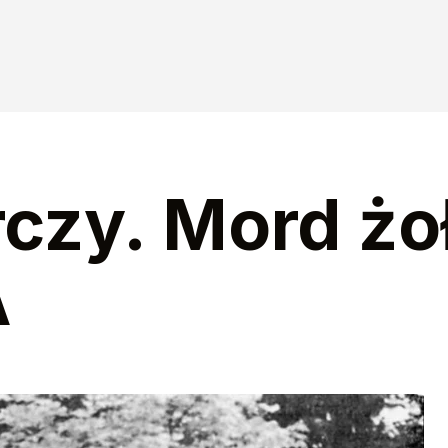
rczy. Mord żo
A