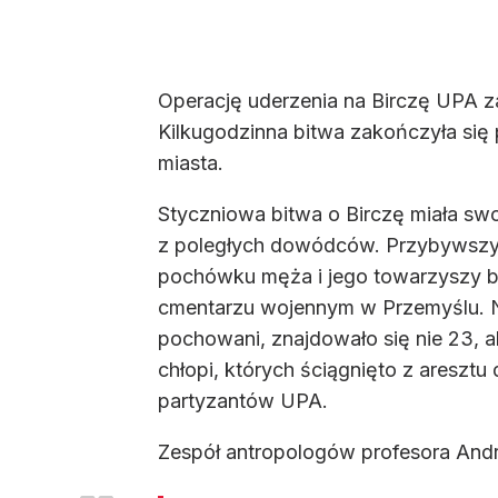
Operację uderzenia na Birczę UPA za
Kilkugodzinna bitwa zakończyła się
miasta.
Styczniowa bitwa o Birczę miała swo
z poległych dowódców. Przybywszy 
pochówku męża i jego towarzyszy bron
cmentarzu wojennym w Przemyślu. Nim
pochowani, znajdowało się nie 23, al
chłopi, których ściągnięto z aresz
partyzantów UPA.
Zespół antropologów profesora Andrz