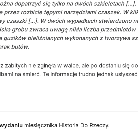
ożna dopatrzyć się tylko na dwóch szkieletach [..
 przez rozbicie tępymi narzędziami czaszek. W k
wy czaszki [...]. W dwóch wypadkach stwierdzono n
łniska grobu zwraca uwagę nikła liczba przedmio
ka guzików bieliźnianych wykonanych z tworzywa sztu
brak butów.
z zabitych nie zginęła w walce, ale po dostaniu się d
ami na śmierć. Te informacje trudno jednak usłyszeć 
 wydaniu
miesięcznika
Historia Do Rzeczy
.