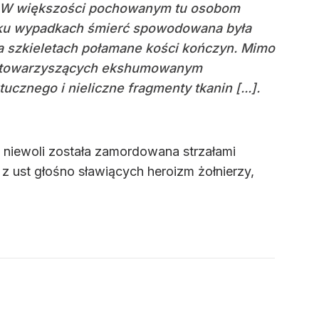
.]. W większości pochowanym tu osobom
ilku wypadkach śmierć spowodowana była
a szkieletach połamane kości kończyn. Mimo
tów towarzyszących ekshumowanym
cznego i nieliczne fragmenty tkanin [...].
o niewoli została zamordowana strzałami
z ust głośno sławiących heroizm żołnierzy,