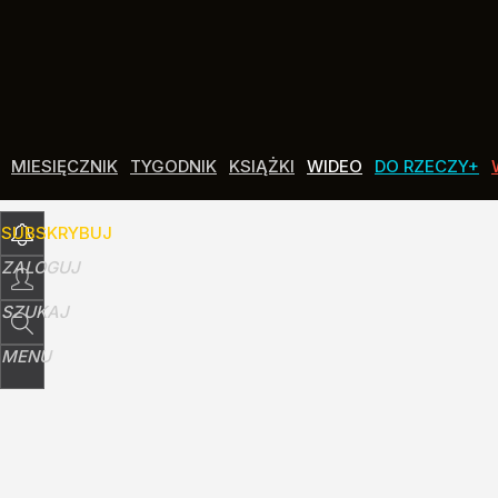
Udostępnij
334
Skomentuj
MIESIĘCZNIK
TYGODNIK
KSIĄŻKI
WIDEO
DO RZECZY+
SUBSKRYBUJ
ZALOGUJ
SZUKAJ
MENU