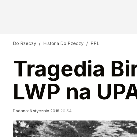
Do Rzeczy
/
Historia Do Rzeczy
/
PRL
Tragedia Bi
LWP na UP
Dodano:
6
stycznia
2018
20:54