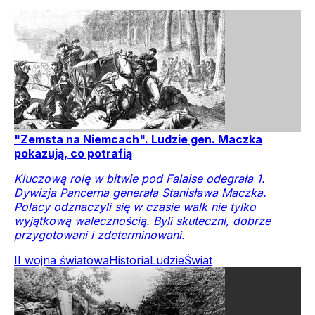
"Zemsta na Niemcach". Ludzie gen. Maczka
pokazują, co potrafią
Kluczową rolę w bitwie pod Falaise odegrała 1.
Dywizja Pancerna generała Stanisława Maczka.
Polacy odznaczyli się w czasie walk nie tylko
wyjątkową walecznością. Byli skuteczni, dobrze
przygotowani i zdeterminowani.
II wojna światowa
Historia
Ludzie
Świat