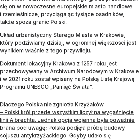
się on w nowoczesne europejskie miasto handlowe
i rzemieślnicze, przyciągając tysiące osadników,
także spoza granic Polski.
Układ urbanistyczny Starego Miasta w Krakowie,
który podziwiamy dzisiaj, w ogromnej większości jest
wynikiem właśnie z tego przywileju.
Dokument lokacyjny Krakowa z 1257 roku jest
przechowywany w Archiwum Narodowym w Krakowie
i w 2021 roku został wpisany na Polską Listę Krajową
Programu UNESCO „Pamięć Świata”.
Dlaczego Polska nie zgniotła Krzyżaków
– Polski król przede wszystkim liczył na wygaśnięcie
linii Albrechta. Jednak opcja wojenna była poważnie
brana pod uwagę; Polska podjęła próbę budowy
sojuszu antykrzyżackiego. Gdyby udało się