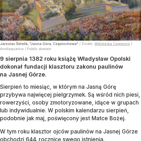
Jaroslav Šetelík, "Jasna Góra, Częstochowa"
/ Źródło:
Wikimedia Commons
/
Anvilaquarius / Public domain
9 sierpnia 1382 roku książę Władysław Opolski
dokonał fundacji klasztoru zakonu paulinów
na Jasnej Górze.
Sierpień to miesiąc, w którym na Jasną Górę
przybywa najwięcej pielgrzymek. Są wśród nich piesi,
rowerzyści, osoby zmotoryzowane, idące w grupach
lub indywidualnie. W polskim kalendarzu sierpień,
podobnie jak maj, poświęcony jest Matce Bożej.
W tym roku klasztor ojców paulinów na Jasnej Górze
obchodzi 644. rocznicę swego istnienia.