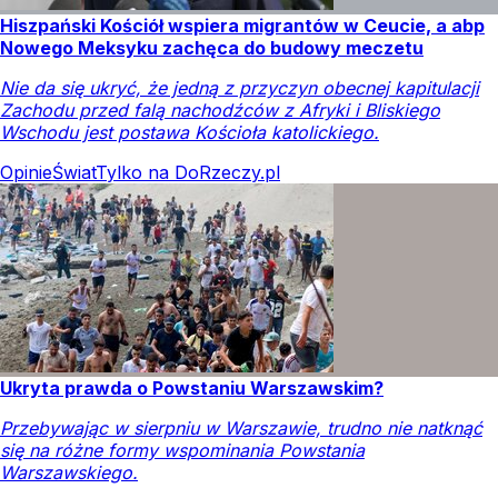
Hiszpański Kościół wspiera migrantów w Ceucie, a abp
Nowego Meksyku zachęca do budowy meczetu
Nie da się ukryć, że jedną z przyczyn obecnej kapitulacji
Zachodu przed falą nachodźców z Afryki i Bliskiego
Wschodu jest postawa Kościoła katolickiego.
Opinie
Świat
Tylko na DoRzeczy.pl
Ukryta prawda o Powstaniu Warszawskim?
Przebywając w sierpniu w Warszawie, trudno nie natknąć
się na różne formy wspominania Powstania
Warszawskiego.