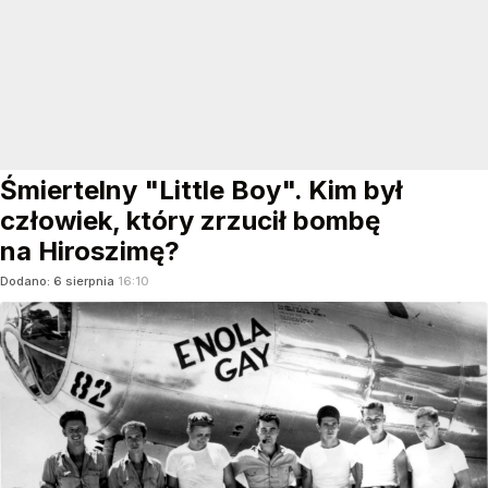
Śmiertelny "Little Boy". Kim był
człowiek, który zrzucił bombę
na Hiroszimę?
Dodano:
6
sierpnia
16:10