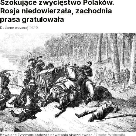
Szokujące zwycięstwo Polaków.
Rosja niedowierzała, zachodnia
prasa gratulowała
Dodano:
wczoraj
14:10
Bitwa pod Żyrzynem podczas powstania styczniowego
/ Źródło:
Wikimedia