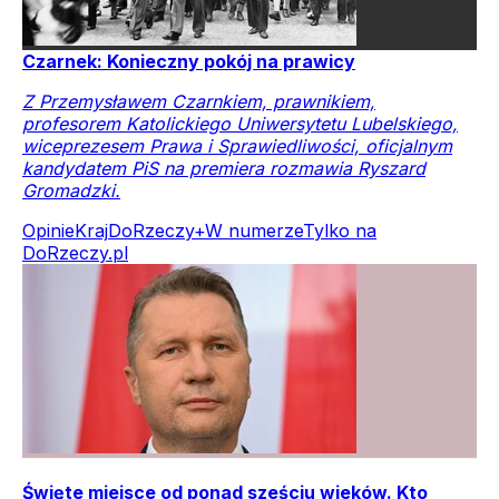
Czarnek: Konieczny pokój na prawicy
Z Przemysławem Czarnkiem, prawnikiem,
profesorem Katolickiego Uniwersytetu Lubelskiego,
wiceprezesem Prawa i Sprawiedliwości, oficjalnym
kandydatem PiS na premiera rozmawia Ryszard
Gromadzki.
Opinie
Kraj
DoRzeczy+
W numerze
Tylko na
DoRzeczy.pl
Święte miejsce od ponad sześciu wieków. Kto