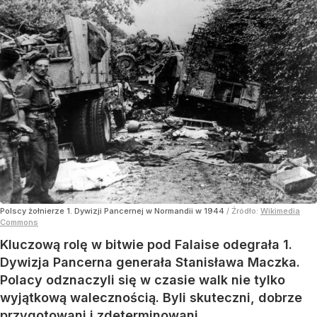
Polscy żołnierze 1. Dywizji Pancernej w Normandii w 1944
/ Źródło:
Wikimedia
Commons
Kluczową rolę w bitwie pod Falaise odegrała 1.
Dywizja Pancerna generała Stanisława Maczka.
Polacy odznaczyli się w czasie walk nie tylko
wyjątkową walecznością. Byli skuteczni, dobrze
przygotowani i zdeterminowani.