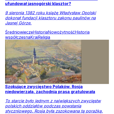
ufundował jasnogórski klasztor?
9 sierpnia 1382 roku książę Władysław Opolski
dokonał fundacji klasztoru zakonu paulinów na
Jasnej Górze.
Średniowiecze
Historia
Nowożytność
Historia
współczesna
Kraj
Religia
Szokujące zwycięstwo Polaków. Rosja
niedowierzała, zachodnia prasa gratulowała
To starcie było jednym z największych zwycięstw
polskich oddziałów podczas powstania
styczniowego. Rosja była zszokowana tą porażką.