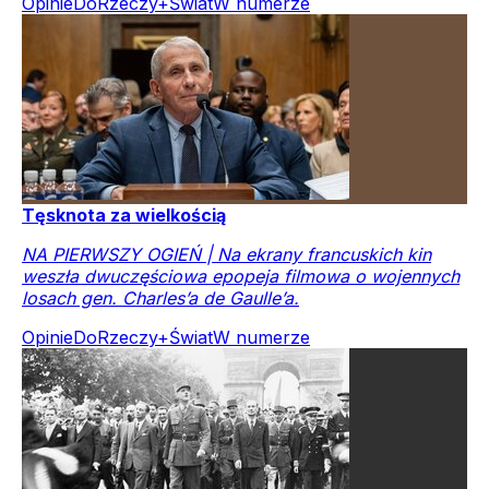
Opinie
DoRzeczy+
Świat
W numerze
Tęsknota za wielkością
NA PIERWSZY OGIEŃ | Na ekrany francuskich kin
weszła dwuczęściowa epopeja filmowa o wojennych
losach gen. Charles’a de Gaulle’a.
Opinie
DoRzeczy+
Świat
W numerze