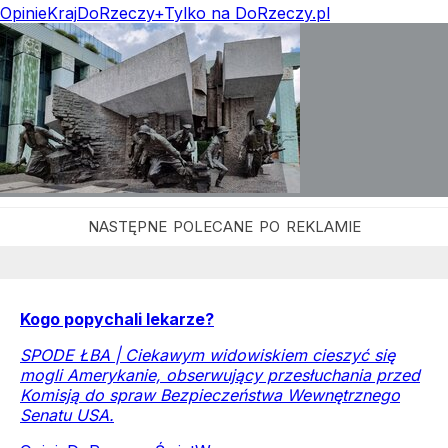
Opinie
Kraj
DoRzeczy+
Tylko na DoRzeczy.pl
Kogo popychali lekarze?
SPODE ŁBA | Ciekawym widowiskiem cieszyć się
mogli Amerykanie, obserwujący przesłuchania przed
Komisją do spraw Bezpieczeństwa Wewnętrznego
Senatu USA.