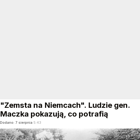
"Zemsta na Niemcach". Ludzie gen.
Maczka pokazują, co potrafią
Dodano:
7
sierpnia
5:43