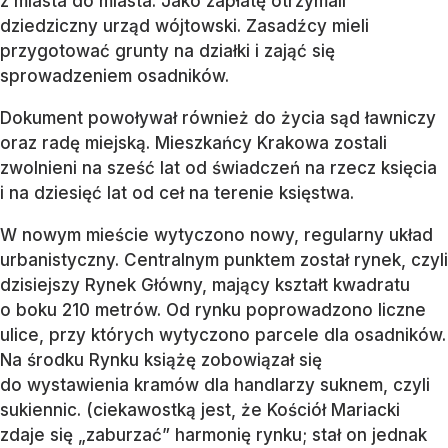
z miasta do miasta. Jako zapłatę otrzymali
dziedziczny urząd wójtowski. Zasadźcy mieli
przygotować grunty na działki i zająć się
sprowadzeniem osadników.
Dokument powoływał również do życia sąd ławniczy
oraz radę miejską. Mieszkańcy Krakowa zostali
zwolnieni na sześć lat od świadczeń na rzecz księcia
i na dziesięć lat od ceł na terenie księstwa.
W nowym mieście wytyczono nowy, regularny układ
urbanistyczny. Centralnym punktem został rynek, czyli
dzisiejszy Rynek Główny, mający kształt kwadratu
o boku 210 metrów. Od rynku poprowadzono liczne
ulice, przy których wytyczono parcele dla osadników.
Na środku Rynku książę zobowiązał się
do wystawienia kramów dla handlarzy suknem, czyli
sukiennic. (ciekawostką jest, że Kościół Mariacki
zdaje się „zaburzać” harmonię rynku; stał on jednak