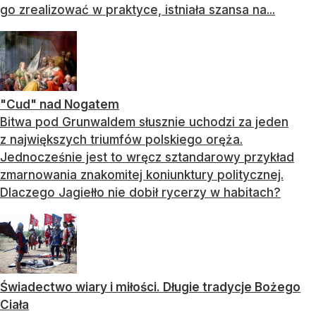
go zrealizować w praktyce, istniała szansa na...
"Cud" nad Nogatem
Bitwa pod Grunwaldem słusznie uchodzi za jeden
z największych triumfów polskiego oręża.
Jednocześnie jest to wręcz sztandarowy przykład
zmarnowania znakomitej koniunktury politycznej.
Dlaczego Jagiełło nie dobił rycerzy w habitach?
Świadectwo wiary i miłości. Długie tradycje Bożego
Ciała