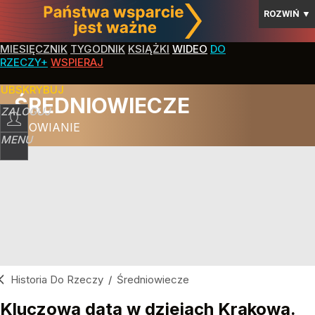
ROZWIŃ
▼
MIESIĘCZNIK
TYGODNIK
KSIĄŻKI
WIDEO
DO
RZECZY+
WSPIERAJ
SUBSKRYBUJ
ŚREDNIOWIECZE
ZALOGUJ
SŁOWIANIE
MENU
Historia Do Rzeczy
/
Średniowiecze
Kluczowa data w dziejach Krakowa.