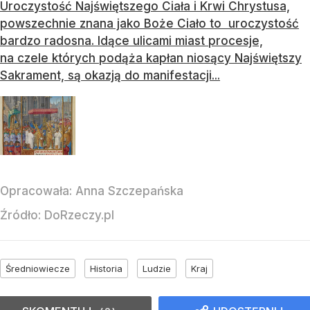
Uroczystość Najświętszego Ciała i Krwi Chrystusa,
powszechnie znana jako Boże Ciało to uroczystość
bardzo radosna. Idące ulicami miast procesje,
na czele których podąża kapłan niosący Najświętszy
Sakrament, są okazją do manifestacji...
Opracowała:
Anna Szczepańska
Źródło:
DoRzeczy.pl
Średniowiecze
Historia
Ludzie
Kraj