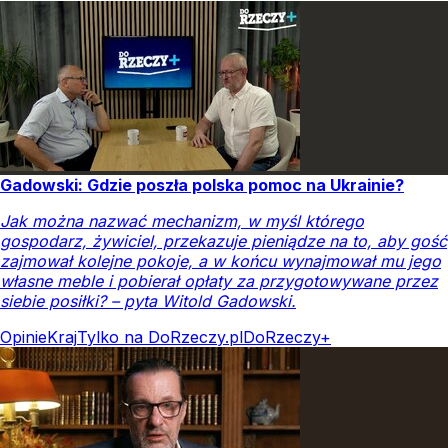
Gadowski: Gdzie poszła polska pomoc na Ukrainie?
Jak można nazwać mechanizm, w myśl którego
gospodarz, żywiciel, przekazuje pieniądze na to, aby gość
zajmował kolejne pokoje, a w końcu wynajmował mu jego
własne meble i pobierał opłaty za przygotowywane przez
siebie posiłki? – pyta Witold Gadowski.
Opinie
Kraj
Tylko na DoRzeczy.pl
DoRzeczy+