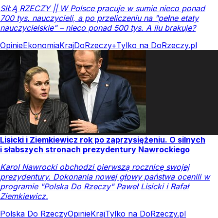
SIŁĄ RZECZY || W Polsce pracuje w sumie nieco ponad
700 tys. nauczycieli, a po przeliczeniu na "pełne etaty
nauczycielskie" – nieco ponad 500 tys. A ilu brakuje?
Opinie
Ekonomia
Kraj
DoRzeczy+
Tylko na DoRzeczy.pl
Lisicki i Ziemkiewicz rok po zaprzysiężeniu. O silnych
i słabszych stronach prezydentury Nawrockiego
Karol Nawrocki obchodzi pierwszą rocznicę swojej
prezydentury. Dokonania nowej głowy państwa ocenili w
programie "Polska Do Rzeczy" Paweł Lisicki i Rafał
Ziemkiewicz.
Polska Do Rzeczy
Opinie
Kraj
Tylko na DoRzeczy.pl