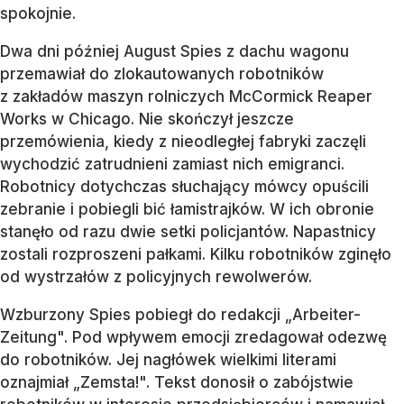
spokojnie.
Dwa dni później August Spies z dachu wagonu
przemawiał do zlokautowanych robotników
z zakładów maszyn rolniczych McCormick Reaper
Works w Chicago. Nie skończył jeszcze
przemówienia, kiedy z nieodległej fabryki zaczęli
wychodzić zatrudnieni zamiast nich emigranci.
Robotnicy dotychczas słuchający mówcy opuścili
zebranie i pobiegli bić łamistrajków. W ich obronie
stanęło od razu dwie setki policjantów. Napastnicy
zostali rozproszeni pałkami. Kilku robotników zginęło
od wystrzałów z policyjnych rewolwerów.
Wzburzony Spies pobiegł do redakcji „Arbeiter-
Zeitung". Pod wpływem emocji zredagował odezwę
do robotników. Jej nagłówek wielkimi literami
oznajmiał „Zemsta!". Tekst donosił o zabójstwie