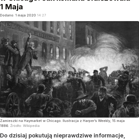
1 Maja
Dodano:
1
maja
2020
14:27
Zamieszki na Haymarket w Chicago. Ilustracja z Harper’s Weekly, 15 maja
1886.
Źródło:
Wikipedia
Do dzisiaj pokutują nieprawdziwe informacje,