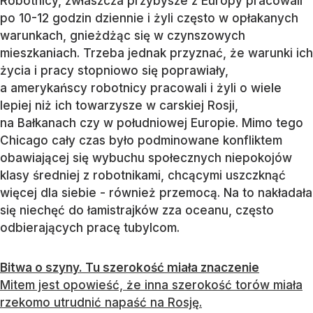
Robotnicy, zwłaszcza przybysze z Europy pracowali
po 10-12 godzin dziennie i żyli często w opłakanych
warunkach, gnieżdżąc się w czynszowych
mieszkaniach. Trzeba jednak przyznać, że warunki ich
życia i pracy stopniowo się poprawiały,
a amerykańscy robotnicy pracowali i żyli o wiele
lepiej niż ich towarzysze w carskiej Rosji,
na Bałkanach czy w południowej Europie. Mimo tego
Chicago cały czas było podminowane konfliktem
obawiającej się wybuchu społecznych niepokojów
klasy średniej z robotnikami, chcącymi uszczknąć
więcej dla siebie - również przemocą. Na to nakładała
się niechęć do łamistrajków zza oceanu, często
odbierających pracę tubylcom.
Bitwa o szyny. Tu szerokość miała znaczenie
Mitem jest opowieść, że inna szerokość torów miała
rzekomo utrudnić napaść na Rosję.