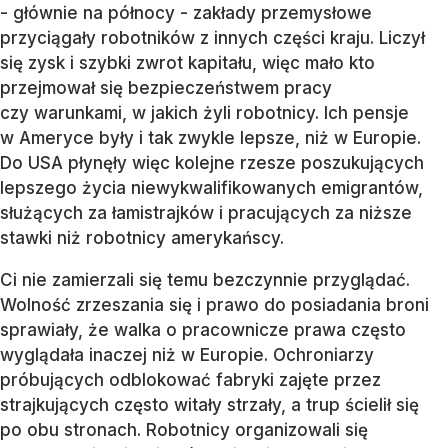
- głównie na północy - zakłady przemysłowe
przyciągały robotników z innych części kraju. Liczył
się zysk i szybki zwrot kapitału, więc mało kto
przejmował się bezpieczeństwem pracy
czy warunkami, w jakich żyli robotnicy. Ich pensje
w Ameryce były i tak zwykle lepsze, niż w Europie.
Do USA płynęły więc kolejne rzesze poszukujących
lepszego życia niewykwalifikowanych emigrantów,
służących za łamistrajków i pracujących za niższe
stawki niż robotnicy amerykańscy.
Ci nie zamierzali się temu bezczynnie przyglądać.
Wolność zrzeszania się i prawo do posiadania broni
sprawiały, że walka o pracownicze prawa często
wyglądała inaczej niż w Europie. Ochroniarzy
próbujących odblokować fabryki zajęte przez
strajkujących często witały strzały, a trup ścielił się
po obu stronach. Robotnicy organizowali się