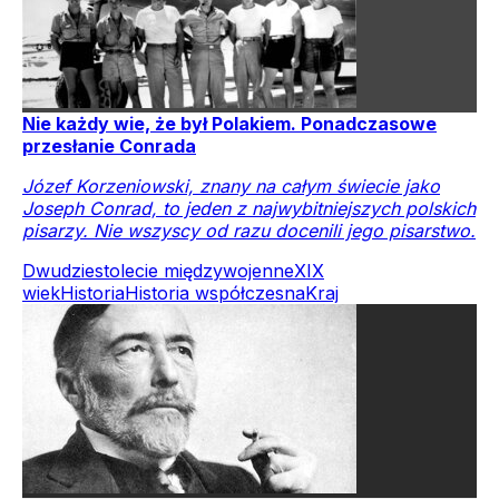
Nie każdy wie, że był Polakiem. Ponadczasowe
przesłanie Conrada
Józef Korzeniowski, znany na całym świecie jako
Joseph Conrad, to jeden z najwybitniejszych polskich
pisarzy. Nie wszyscy od razu docenili jego pisarstwo.
Dwudziestolecie międzywojenne
XIX
wiek
Historia
Historia współczesna
Kraj