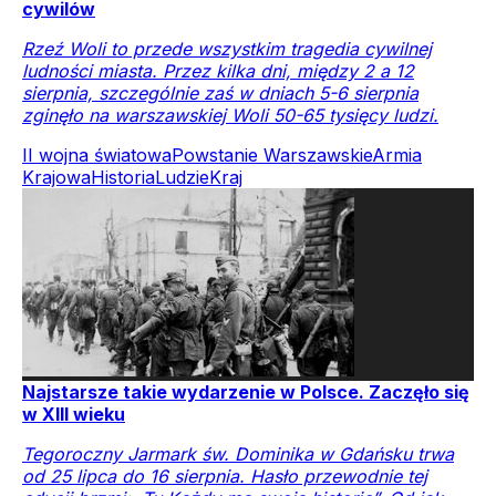
cywilów
Rzeź Woli to przede wszystkim tragedia cywilnej
ludności miasta. Przez kilka dni, między 2 a 12
sierpnia, szczególnie zaś w dniach 5-6 sierpnia
zginęło na warszawskiej Woli 50-65 tysięcy ludzi.
II wojna światowa
Powstanie Warszawskie
Armia
Krajowa
Historia
Ludzie
Kraj
Najstarsze takie wydarzenie w Polsce. Zaczęło się
w XIII wieku
Tegoroczny Jarmark św. Dominika w Gdańsku trwa
od 25 lipca do 16 sierpnia. Hasło przewodnie tej