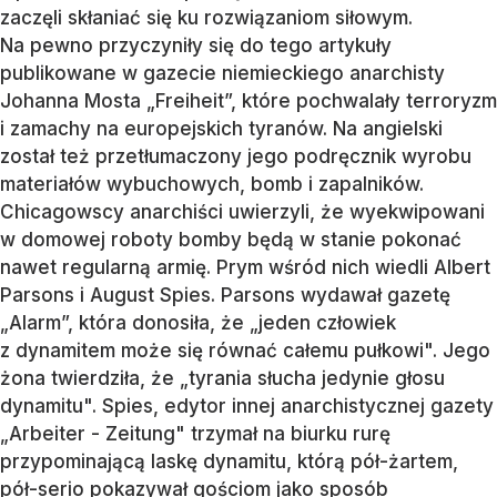
zaczęli skłaniać się ku rozwiązaniom siłowym.
Na pewno przyczyniły się do tego artykuły
publikowane w gazecie niemieckiego anarchisty
Johanna Mosta „Freiheit”, które pochwalały terroryzm
i zamachy na europejskich tyranów. Na angielski
został też przetłumaczony jego podręcznik wyrobu
materiałów wybuchowych, bomb i zapalników.
Chicagowscy anarchiści uwierzyli, że wyekwipowani
w domowej roboty bomby będą w stanie pokonać
nawet regularną armię. Prym wśród nich wiedli Albert
Parsons i August Spies. Parsons wydawał gazetę
„Alarm”, która donosiła, że „jeden człowiek
z dynamitem może się równać całemu pułkowi". Jego
żona twierdziła, że „tyrania słucha jedynie głosu
dynamitu". Spies, edytor innej anarchistycznej gazety
„Arbeiter - Zeitung" trzymał na biurku rurę
przypominającą laskę dynamitu, którą pół-żartem,
pół-serio pokazywał gościom jako sposób