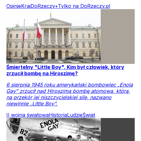
Opinie
Kraj
DoRzeczy+
Tylko na DoRzeczy.pl
Śmiertelny "Little Boy". Kim był człowiek, który
zrzucił bombę na Hiroszimę?
6 sierpnia 1945 roku amerykański bombowiec „Enola
Gay” zrzucił nad Hiroszimą bombę atomową, którą,
na przekór jej niszczycielskiej sile, nazwano
niewinnie „Little Boy”.
II wojna światowa
Historia
Ludzie
Świat