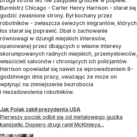
Druga strona też nie zasypiała gruszek w popiele.
Burmistrz Chicago - Carter Henry Harrison - starał się
godzić zwaśnione strony. Był kochany przez
robotników - zwłaszcza świeżych imigrantów, których
los starał się poprawić. Dbał o zachowanie
równowagi w dżungli miejskich interesów,
opanowanej przez dbających o własne interesy
skorumpowanych radnych miejskich, przemysłowców,
właścicieli saloonów i chroniących ich policjantów.
Harrison opowiadał się nawet za wprowadzeniem 8-
godzinnego dnia pracy, uważając że może on
wpłynąć na zmniejszenie bezrobocia
i niezadowolenia robotników.
Jak Polak zabił prezydenta USA
Pierwszy pocisk odbił się od metalowego guzika
kamizelki. Dopiero drugi ranił McKinleya...