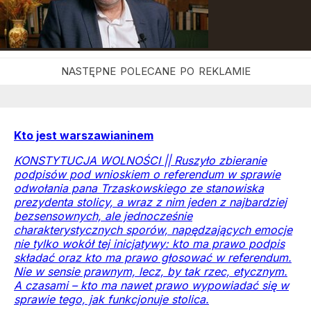
Kto jest warszawianinem
KONSTYTUCJA WOLNOŚCI || Ruszyło zbieranie
podpisów pod wnioskiem o referendum w sprawie
odwołania pana Trzaskowskiego ze stanowiska
prezydenta stolicy, a wraz z nim jeden z najbardziej
bezsensownych, ale jednocześnie
charakterystycznych sporów, napędzających emocje
nie tylko wokół tej inicjatywy: kto ma prawo podpis
składać oraz kto ma prawo głosować w referendum.
Nie w sensie prawnym, lecz, by tak rzec, etycznym.
A czasami – kto ma nawet prawo wypowiadać się w
sprawie tego, jak funkcjonuje stolica.