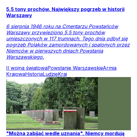
5,5 tony prochów. Największy pogrzeb w historii
Warszawy
6 sierpnia 1946 roku na Cmentarzu Powstańców
Warszawy przywieziono 5,5 tony prochów
umieszczonych w 117 trumnach. Tego dnia odbył się
pogrzeb Polaków zamordowanych i spalonych przez
Niemców w pierwszych dniach Powstania
Warszawskiego.
II wojna światowa
Powstanie Warszawskie
Armia
Krajowa
Historia
Ludzie
Kraj
"Można zabijać wedle uznania". Niemcy mordują