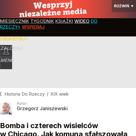
ROZWIŃ
▼
MIESIĘCZNIK
TYGODNIK
KSIĄŻKI
WIDEO
DO
RZECZY+
WSPIERAJ
SUBSKRYBUJ
ZALOGUJ
MENU
Historia Do Rzeczy
/
XIX wiek
Autor:
Grzegorz Janiszewski
Bomba i czterech wisielców
w Chicago. Jak komuna sfałszowała