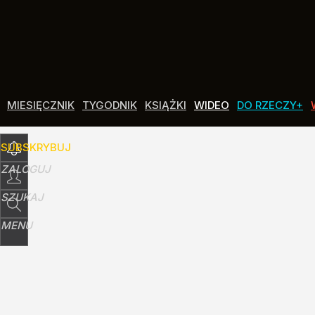
Udostępnij
0
Skomentuj
MIESIĘCZNIK
TYGODNIK
KSIĄŻKI
WIDEO
DO RZECZY+
SUBSKRYBUJ
ZALOGUJ
SZUKAJ
MENU