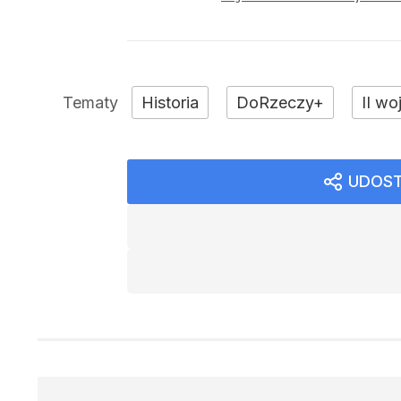
Historia
DoRzeczy+
II w
UDOST