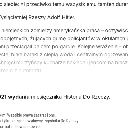
do siebie: »I przeciwko temu wszystkiemu tamten dure
siącletniej Rzeszy Adolf Hitler.
ła niemieckich żołnierzy amerykańska prasa – oczywiśc
obojętnych, żujących gumę policjantów w okularach 
 Inni przeciągali palcem po gardle. Kolejne wrażenie –
e, białe baraki z ciepłą wodą i centralnym ogrzewan
echnięci murzyńscy kucharze nakładali jeńcom na blas
 cream z automatu.
021 wydaniu
miesięcznika
Historia Do Rzeczy
.
kim. Wszelkie prawa zastrzeżone.
u tylko za zgodą wydawcy tygodnika Do Rzeczy.
nia materiałów prasowych
.