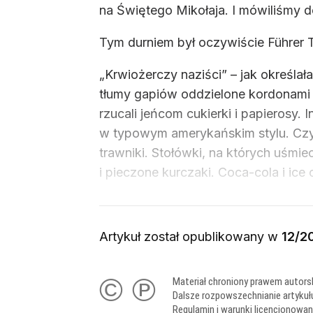
na Świętego Mikołaja. I mówiliśmy 
Tym durniem był oczywiście Führer Ty
„Krwiożerczy naziści” – jak określa
tłumy gapiów oddzielone kordonami 
rzucali jeńcom cukierki i papierosy.
w typowym amerykańskim stylu. Czyst
trawniki. Stołówki, na których uśmi
i pieczone kurczaki. Coca-cola i ice
Artykuł został opublikowany w
12/2
© ℗
Materiał chroniony prawem autors
Dalsze rozpowszechnianie artykuł
Regulamin i warunki licencjonowa