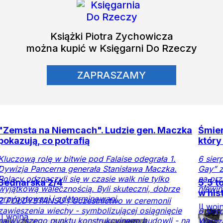
Książki
Piotra Zychowicza
można kupić w Księgarni Do Rzeczy
ZAPRASZAMY
"Zemsta na Niemcach". Ludzie gen. Maczka
Śmier
pokazują, co potrafią
który
Kluczową rolę w bitwie pod Falaise odegrała 1.
6 sier
Dywizja Pancerna generała Stanisława Maczka.
Gay” z
Polacy odznaczyli się w czasie walk nie tylko
na prz
Bednarska 2/4
5,5 t
wyjątkową walecznością. Byli skuteczni, dobrze
niewinn
w his
przygotowani i zdeterminowani.
Z PÓŁDYSTANSU | Uczestnictwo w ceremonii
II woj
zawieszenia wiechy - symbolizującej osiągnięcie
6 sier
II wojna
świat
najwyższego punktu konstrukcyjnego budowli - na
Warsz