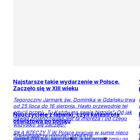
Najstarsze takie wydarzenie w Polsce.
Zaczęło się w XIII wieku
Tegoroczny Jarmark św. Dominika w Gdańsku trwa
od 25 lipca do 16 sierpnia. Hasło przewodnie tej
edycji brzmi: „Tu Każdy ma swoją historię”. Od jak
Nauczyciele z łapanki, czyli katastrofa
dawna organizowana jest ta impreza i od czego
oświatowa po polsku
wszystko się zaczęło?
SIŁĄ RZECZY || W Polsce pracuje w sumie nieco
Średniowiecze
Historia
Ludzie
Kraj
ponad 700 tys. nauczycieli, a po przeliczeniu na