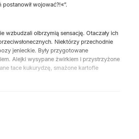
ń postanowił wojować?!«”.
ie wzbudzali olbrzymią sensację. Otaczały ich
przeciwsłonecznych. Niektórzy przechodnie
 obozy jenieckie. Były przygotowane
iem. Alejki wysypane żwirkiem i przystrzyżone
zane tace kukurydzę, smażone kartofle