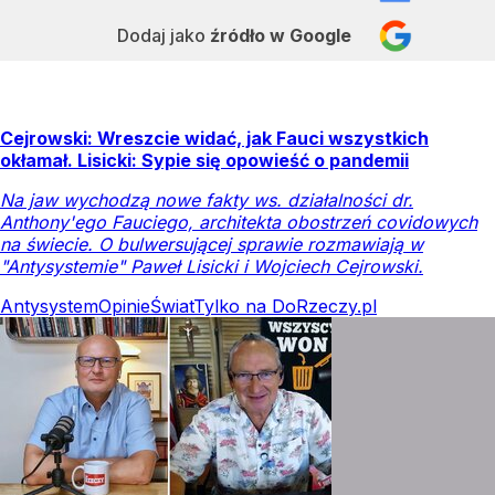
Dodaj jako
źródło w Google
Cejrowski: Wreszcie widać, jak Fauci wszystkich
okłamał. Lisicki: Sypie się opowieść o pandemii
Na jaw wychodzą nowe fakty ws. działalności dr.
Anthony'ego Fauciego, architekta obostrzeń covidowych
na świecie. O bulwersującej sprawie rozmawiają w
"Antysystemie" Paweł Lisicki i Wojciech Cejrowski.
Antysystem
Opinie
Świat
Tylko na DoRzeczy.pl