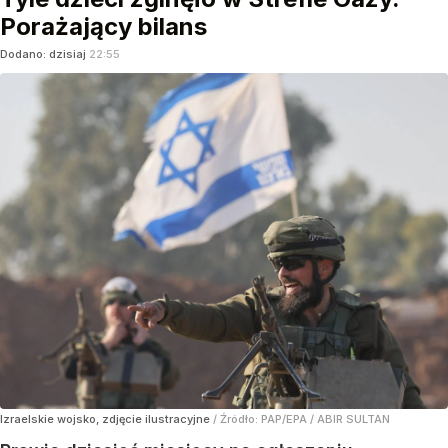
Porażający bilans
Dodano:
dzisiaj
22:55
Izraelskie wojsko, zdjęcie ilustracyjne
/ Źródło:
PAP/EPA
/
ABIR SULTAN