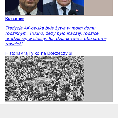
Korzenie
Tradycja AK-owska była żywa w moim domu
rodzinnym. Trudno, żeby było inaczej: rodzice
urodzili się w stolicy. Ba, dziadkowie z obu stron –
również!
Historia
Kraj
Tylko na DoRzeczy.pl