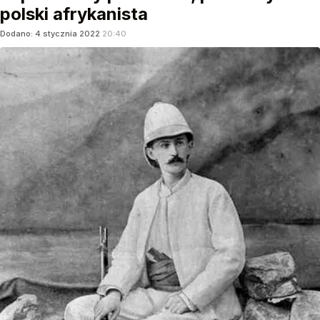
polski afrykanista
Dodano:
4
stycznia
2022
20:40