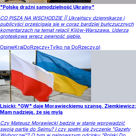
"Polskę drażni samodzielność Ukrainy"
CO PISZĄ NA WSCHODZIE || Ukraińscy dziennikarze i
publicyści prześcigają się w coraz bardziej buńczucznych
komentarzach na temat relacji Kijów-Warszawa. Uderza
groteskowa wręcz pewność siebie.
Opinie
Kraj
DoRzeczy+
Tylko na DoRzeczy.pl
Lisicki: "GW" daje Morawieckiemu szansę. Ziemkiewicz:
Mam nadzieję, że się mylą
Czy Mateusz Morawiecki będzie w stanie wprowadzić
swoją partię do Sejmu? I czy spełni się życzenie "Gazety
Wyborczej"? O tym w najnowszym odcinku "Polski Do