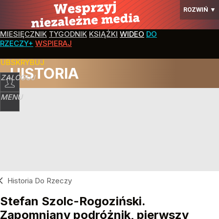
ROZWIŃ
▼
MIESIĘCZNIK
TYGODNIK
KSIĄŻKI
WIDEO
DO
RZECZY+
WSPIERAJ
SUBSKRYBUJ
HISTORIA
ZALOGUJ
MENU
Historia Do Rzeczy
Stefan Szolc-Rogoziński.
Zapomniany podróżnik, pierwszy