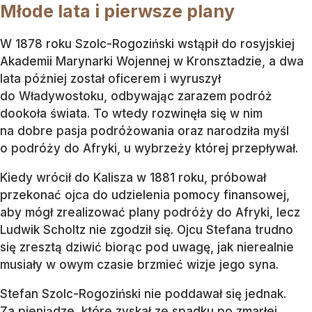
Młode lata i pierwsze plany
W 1878 roku Szolc-Rogoziński wstąpił do rosyjskiej
Akademii Marynarki Wojennej w Kronsztadzie, a dwa
lata później został oficerem i wyruszył
do Władywostoku, odbywając zarazem podróż
dookoła świata. To wtedy rozwinęła się w nim
na dobre pasja podróżowania oraz narodziła myśl
o podróży do Afryki, u wybrzeży której przepływał.
Kiedy wrócił do Kalisza w 1881 roku, próbował
przekonać ojca do udzielenia pomocy finansowej,
aby mógł zrealizować plany podróży do Afryki, lecz
Ludwik Scholtz nie zgodził się. Ojcu Stefana trudno
się zresztą dziwić biorąc pod uwagę, jak nierealnie
musiały w owym czasie brzmieć wizje jego syna.
Stefan Szolc-Rogoziński nie poddawał się jednak.
Za pieniądze, które zyskał ze spadku po zmarłej