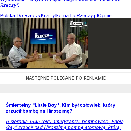
Rzeczy".
Polska Do Rzeczy
Kraj
Tylko na DoRzeczy.pl
Opinie
Śmiertelny "Little Boy". Kim był człowiek, który
zrzucił bombę na Hiroszimę?
6 sierpnia 1945 roku amerykański bombowiec „Enola
Gay” zrzucił nad Hiroszimą bombę atomową, którą,