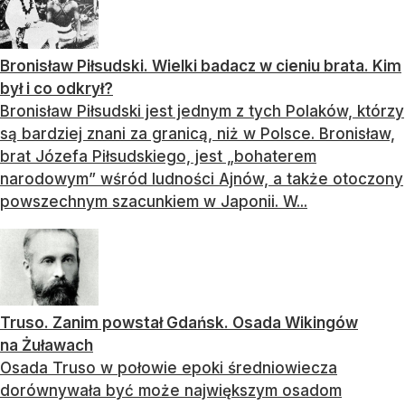
Bronisław Piłsudski. Wielki badacz w cieniu brata. Kim
był i co odkrył?
Bronisław Piłsudski jest jednym z tych Polaków, którzy
są bardziej znani za granicą, niż w Polsce. Bronisław,
brat Józefa Piłsudskiego, jest „bohaterem
narodowym” wśród ludności Ajnów, a także otoczony
powszechnym szacunkiem w Japonii. W...
Truso. Zanim powstał Gdańsk. Osada Wikingów
na Żuławach
Osada Truso w połowie epoki średniowiecza
dorównywała być może największym osadom