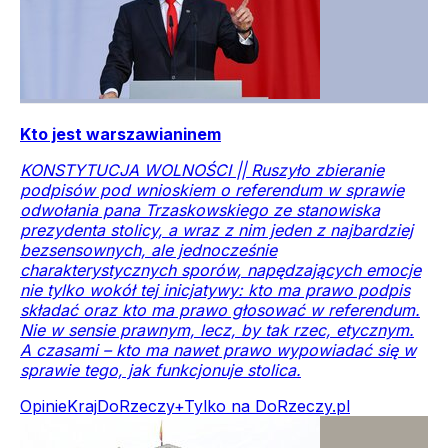
Kto jest warszawianinem
KONSTYTUCJA WOLNOŚCI || Ruszyło zbieranie
podpisów pod wnioskiem o referendum w sprawie
odwołania pana Trzaskowskiego ze stanowiska
prezydenta stolicy, a wraz z nim jeden z najbardziej
bezsensownych, ale jednocześnie
charakterystycznych sporów, napędzających emocje
nie tylko wokół tej inicjatywy: kto ma prawo podpis
składać oraz kto ma prawo głosować w referendum.
Nie w sensie prawnym, lecz, by tak rzec, etycznym.
A czasami – kto ma nawet prawo wypowiadać się w
sprawie tego, jak funkcjonuje stolica.
Opinie
Kraj
DoRzeczy+
Tylko na DoRzeczy.pl