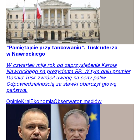
"Pamiętajcie przy tankowaniu". Tusk uderza
w Nawrockiego
W czwartek mija rok od zaprzysiężenia Karola
Nawrockiego na prezydenta RP. W tym dniu premier
Donald Tusk zwrócił uwagę na ceny paliw.
Odpowiedzialnością za stawki obarczył głowę
państwa.
Opinie
Kraj
Ekonomia
Obserwator mediów