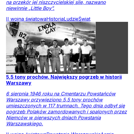
na przekór jej niszczycielskiej sile, nazwano
niewinnie „Little Boy”.
II wojna światowa
Historia
Ludzie
Świat
5,5 tony prochów. Największy pogrzeb w historii
Warszawy
6 sierpnia 1946 roku na Cmentarzu Powstańców
Warszawy przywieziono 5,5 tony prochów
umieszczonych w 117 trumnach. Tego dnia odbył się
pogrzeb Polaków zamordowanych i spalonych przez
Niemców w pierwszych dniach Powstania
Warszawskiego.