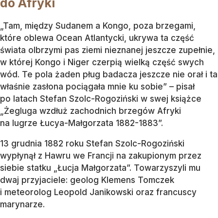
do Afryki
„Tam, między Sudanem a Kongo, poza brzegami,
które oblewa Ocean Atlantycki, ukrywa ta część
świata olbrzymi pas ziemi nieznanej jeszcze zupełnie,
w której Kongo i Niger czerpią wielką część swych
wód. Te pola żaden pług badacza jeszcze nie orał i ta
właśnie zasłona pociągała mnie ku sobie” – pisał
po latach Stefan Szolc-Rogoziński w swej książce
„Żegluga wzdłuż zachodnich brzegów Afryki
na lugrze Łucya-Małgorzata 1882-1883”.
13 grudnia 1882 roku Stefan Szolc-Rogoziński
wypłynął z Hawru we Francji na zakupionym przez
siebie statku „Łucja Małgorzata”. Towarzyszyli mu
dwaj przyjaciele: geolog Klemens Tomczek
i meteorolog Leopold Janikowski oraz francuscy
marynarze.