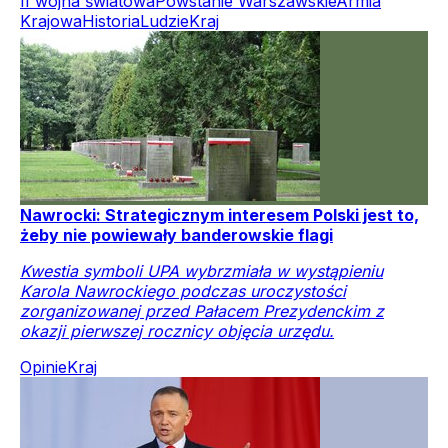
II wojna światowa
Powstanie Warszawskie
Armia
Krajowa
Historia
Ludzie
Kraj
Nawrocki: Strategicznym interesem Polski jest to,
żeby nie powiewały banderowskie flagi
Kwestia symboli UPA wybrzmiała w wystąpieniu
Karola Nawrockiego podczas uroczystości
zorganizowanej przed Pałacem Prezydenckim z
okazji pierwszej rocznicy objęcia urzędu.
Opinie
Kraj