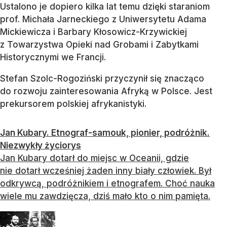
Ustalono je dopiero kilka lat temu dzięki staraniom
prof. Michała Jarneckiego z Uniwersytetu Adama
Mickiewicza i Barbary Kłosowicz-Krzywickiej
z Towarzystwa Opieki nad Grobami i Zabytkami
Historycznymi we Francji.
Stefan Szolc-Rogoziński przyczynił się znacząco
do rozwoju zainteresowania Afryką w Polsce. Jest
prekursorem polskiej afrykanistyki.
Jan Kubary. Etnograf-samouk, pionier, podróżnik.
Niezwykły życiorys
Jan Kubary dotarł do miejsc w Oceanii, gdzie
nie dotarł wcześniej żaden inny biały człowiek. Był
odkrywcą, podróżnikiem i etnografem. Choć nauka
wiele mu zawdzięcza, dziś mało kto o nim pamięta.