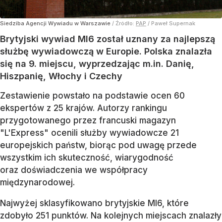
Siedziba Agencji Wywiadu w Warszawie
/ Źródło:
PAP
/
Paweł Supernak
Brytyjski wywiad MI6 został uznany za najlepszą
służbę wywiadowczą w Europie. Polska znalazła
się na 9. miejscu, wyprzedzając m.in. Danię,
Hiszpanię, Włochy i Czechy
Zestawienie powstało na podstawie ocen 60
ekspertów z 25 krajów. Autorzy rankingu
przygotowanego przez francuski magazyn
"L'Express" ocenili służby wywiadowcze 21
europejskich państw, biorąc pod uwagę przede
wszystkim ich skuteczność, wiarygodność
oraz doświadczenia we współpracy
międzynarodowej.
Najwyżej sklasyfikowano brytyjskie MI6, które
zdobyło 251 punktów. Na kolejnych miejscach znalazły