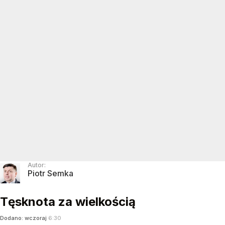
Autor:
Piotr Semka
Tęsknota za wielkością
Dodano:
wczoraj
6:30