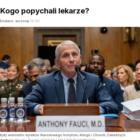
Kogo popychali lekarze?
Dodano:
wczoraj
13:00
były wieloletni dyrektor Narodowego Instytutu Alergii i Chorób Zakaźnych