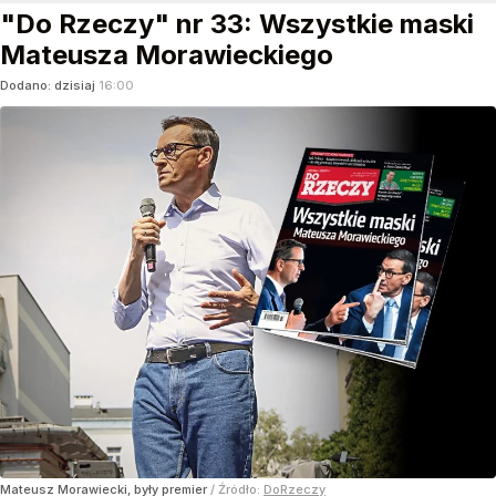
"Do Rzeczy" nr 33: Wszystkie maski
Mateusza Morawieckiego
Dodano:
dzisiaj
16:00
Mateusz Morawiecki, były premier
/ Źródło:
DoRzeczy