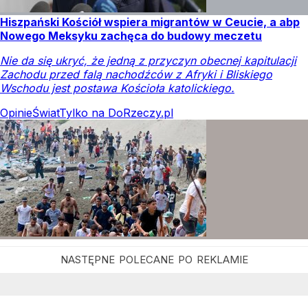
Hiszpański Kościół wspiera migrantów w Ceucie, a abp
Nowego Meksyku zachęca do budowy meczetu
Nie da się ukryć, że jedną z przyczyn obecnej kapitulacji
Zachodu przed falą nachodźców z Afryki i Bliskiego
Wschodu jest postawa Kościoła katolickiego.
Opinie
Świat
Tylko na DoRzeczy.pl