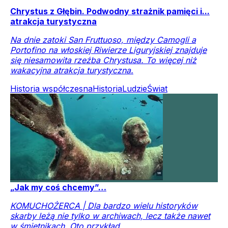
Chrystus z Głębin. Podwodny strażnik pamięci i...
atrakcja turystyczna
Na dnie zatoki San Fruttuoso, między Camogli a
Portofino na włoskiej Riwierze Liguryjskiej znajduje
się niesamowita rzeźba Chrystusa. To więcej niż
wakacyjna atrakcja turystyczna.
Historia współczesna
Historia
Ludzie
Świat
„Jak my coś chcemy”…
KOMUCHOŻERCA | Dla bardzo wielu historyków
skarby leżą nie tylko w archiwach, lecz także nawet
w śmietnikach. Oto przykład.