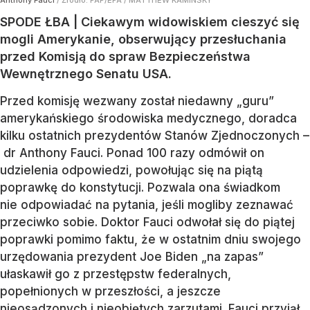
Anthony Fauci
/ Źródło:
PAP/EPA
/
MATTHEW KAMINSKY
SPODE ŁBA | Ciekawym widowiskiem cieszyć się
mogli Amerykanie, obserwujący przesłuchania
przed Komisją do spraw Bezpieczeństwa
Wewnętrznego Senatu USA.
Przed komisję wezwany został niedawny „guru”
amerykańskiego środowiska medycznego, doradca
kilku ostatnich prezydentów Stanów Zjednoczonych –
dr Anthony Fauci. Ponad 100 razy odmówił on
udzielenia odpowiedzi, powołując się na piątą
poprawkę do konstytucji. Pozwala ona świadkom
nie odpowiadać na pytania, jeśli mogliby zeznawać
przeciwko sobie. Doktor Fauci odwołał się do piątej
poprawki pomimo faktu, że w ostatnim dniu swojego
urzędowania prezydent Joe Biden „na zapas”
ułaskawił go z przestępstw federalnych,
popełnionych w przeszłości, a jeszcze
nieosądzonych i nieobjętych zarzutami. Fauci przyjął