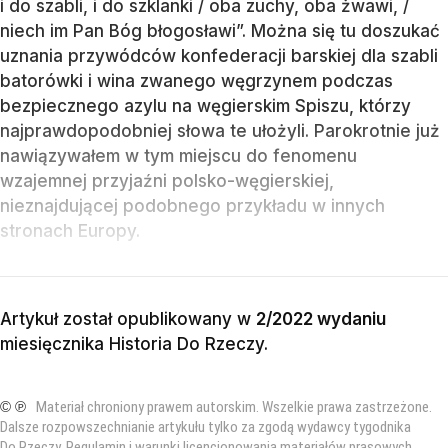
i do szabli, i do szklanki / oba zuchy, oba żwawi, /
niech im Pan Bóg błogosławi”. Można się tu doszukać
uznania przywódców konfederacji barskiej dla szabli
batorówki i wina zwanego węgrzynem podczas
bezpiecznego azylu na węgierskim Spiszu, którzy
najprawdopodobniej słowa te ułożyli. Parokrotnie już
nawiązywałem w tym miejscu do fenomenu
wzajemnej przyjaźni polsko-węgierskiej,
nieznajdującej podobnego przykładu w innych
stronach Europy.
Artykuł został opublikowany w
2/2022 wydaniu
miesięcznika
Historia Do Rzeczy
.
© ℗
Materiał chroniony prawem autorskim. Wszelkie prawa zastrzeżone.
Dalsze rozpowszechnianie artykułu tylko za zgodą wydawcy tygodnika
Do Rzeczy.
Regulamin i warunki licencjonowania materiałów prasowych
.