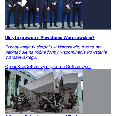
Ukryta prawda o Powstaniu Warszawskim?
Przebywając w sierpniu w Warszawie, trudno nie
natknąć się na różne formy wspominania Powstania
Warszawskiego.
Opinie
Kraj
DoRzeczy+
Tylko na DoRzeczy.pl