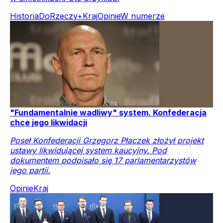
Historia
DoRzeczy+
Kraj
Opinie
W numerze
"Fundamentalnie wadliwy" system. Konfederacja
chce jego likwidacji
Poseł Konfederacji Grzegorz Płaczek złożył projekt
ustawy likwidującej system kaucyjny. Pod
dokumentem podpisało się 17 parlamentarzystów
jego partii.
Opinie
Kraj