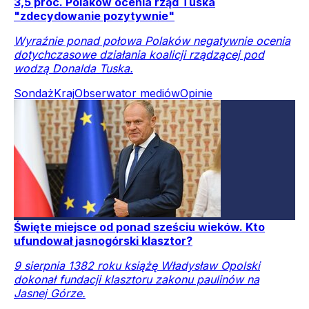
3,5 proc. Polaków ocenia rząd Tuska
"zdecydowanie pozytywnie"
Wyraźnie ponad połowa Polaków negatywnie ocenia
dotychczasowe działania koalicji rządzącej pod
wodzą Donalda Tuska.
Sondaż
Kraj
Obserwator mediów
Opinie
Święte miejsce od ponad sześciu wieków. Kto
ufundował jasnogórski klasztor?
9 sierpnia 1382 roku książę Władysław Opolski
dokonał fundacji klasztoru zakonu paulinów na
Jasnej Górze.