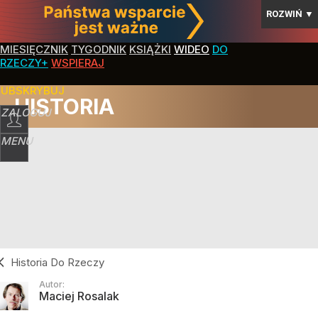
ROZWIŃ
▼
MIESIĘCZNIK
TYGODNIK
KSIĄŻKI
WIDEO
DO
RZECZY+
WSPIERAJ
SUBSKRYBUJ
HISTORIA
ZALOGUJ
MENU
Historia Do Rzeczy
Autor:
Maciej Rosalak