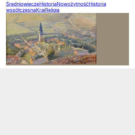
Średniowiecze
Historia
Nowożytność
Historia
współczesna
Kraj
Religia