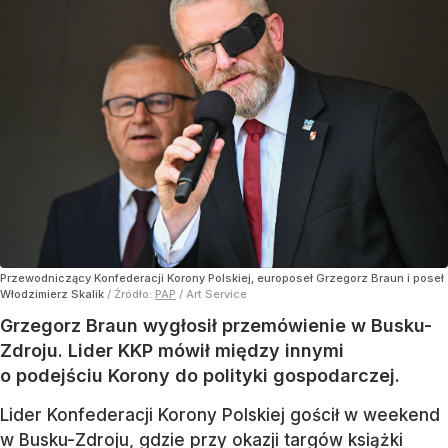
Przewodniczący Konfederacji Korony Polskiej, europoseł Grzegorz Braun i poseł
Włodzimierz Skalik
/ Źródło:
PAP
/
Art Service
Grzegorz Braun wygłosił przemówienie w Busku-
Zdroju. Lider KKP mówił między innymi
o podejściu Korony do polityki gospodarczej.
Lider Konfederacji Korony Polskiej gościł w weekend
w Busku-Zdroju, gdzie przy okazji targów książki