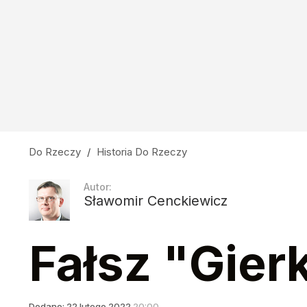
Najstarsze takie wydarzenie w Polsce. Zaczęło
1
Cejrowski: Wreszcie widać, jak Fauci wszystki
21
Do Rzeczy
/
Historia Do Rzeczy
"Można zabijać wedle uznania". Niemcy mord
Autor:
Sławomir Cenckiewicz
dodaj
Fałsz "Gier
Dodano:
22
lutego
2022
20:00