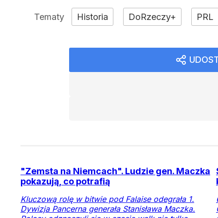
Historia
DoRzeczy+
PRL
UDOST
"Zemsta na Niemcach". Ludzie gen. Maczka
pokazują, co potrafią
Kluczową rolę w bitwie pod Falaise odegrała 1.
Dywizja Pancerna generała Stanisława Maczka.