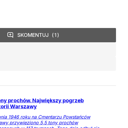
SKOMENTUJ
1
ony prochów. Największy pogrzeb
torii Warszawy
pnia 1946 roku na Cmentarzu Powstańców
awy przywieziono 5,5 tony prochów