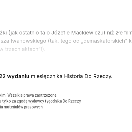
żki (jak ostatnio ta o Józefie Mackiewiczu) niż złe fil
usza Iwanowskiego (tak, tego od „demaskatorskich” k
 trzech aktach”!).
22 wydaniu
miesięcznika
Historia Do Rzeczy
.
kim. Wszelkie prawa zastrzeżone.
u tylko za zgodą wydawcy tygodnika Do Rzeczy.
nia materiałów prasowych
.