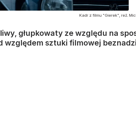
Kadr z filmu "Gierek", reż. M
amliwy, głupkowaty ze względu na spo
pod względem sztuki filmowej beznad