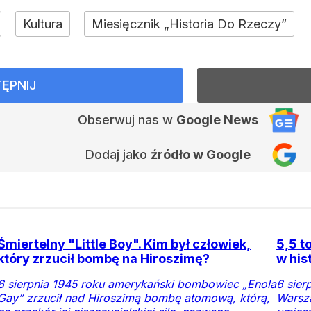
Kultura
Miesięcznik „Historia Do Rzeczy”
ĘPNIJ
Obserwuj nas
w
Google News
Dodaj jako
źródło w Google
Śmiertelny "Little Boy". Kim był człowiek,
5,5 t
który zrzucił bombę na Hiroszimę?
w his
6 sierpnia 1945 roku amerykański bombowiec „Enola
6 sier
Gay” zrzucił nad Hiroszimą bombę atomową, którą,
Warsz