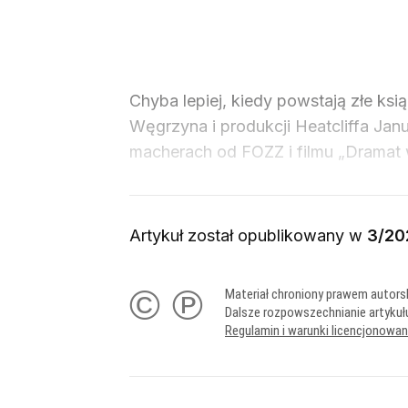
Chyba lepiej, kiedy powstają złe ksią
Węgrzyna i produkcji Heatcliffa Jan
macherach od FOZZ i filmu „Dramat w
Artykuł został opublikowany w
3/20
© ℗
Materiał chroniony prawem autors
Dalsze rozpowszechnianie artykuł
Regulamin i warunki licencjonowa