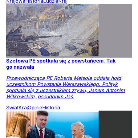
Krajowa
Historia
Ludzie
Kraj
Szefowa PE spotkała się z powstańcem. Tak
go nazwała
Przewodnicząca PE Roberta Metsola oddała hołd
uczestnikom Powstania Warszawskiego. Polityk
spotkała się z uczestnikiem zrywu, Janem Antonim
Witkowskim, pseudonim Jaś.
Świat
Kraj
Opinie
Historia