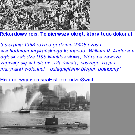
Rekordowy rejs. To pierwszy okręt, który tego dokonał
3 sierpnia 1958 roku o godzinie 23:15 czasu
wschodnioamerykańskiego komandor William R. Anderson
ogłosił załodze USS Nautilus słowa, które na zawsze
zapisały się w historii: „Dla świata, naszego kraju i
marynarki wojennej – osiągnęliśmy biegun północny”.
Historia współczesna
Historia
Ludzie
Świat