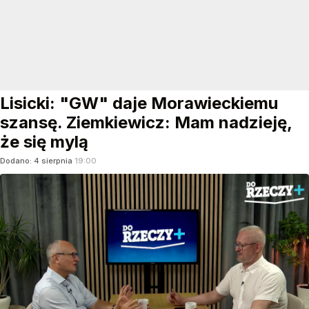
Lisicki: "GW" daje Morawieckiemu
szansę. Ziemkiewicz: Mam nadzieję,
że się mylą
Dodano:
4
sierpnia
19:00