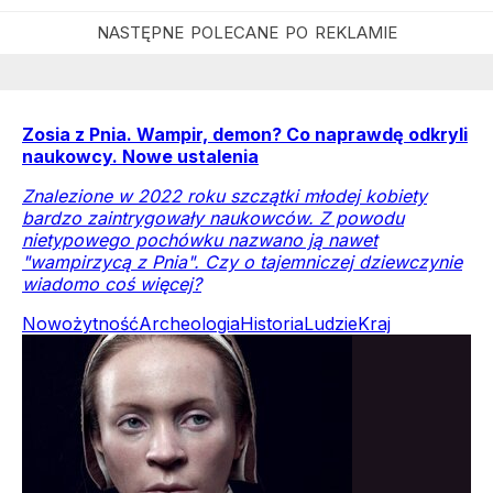
Zosia z Pnia. Wampir, demon? Co naprawdę odkryli
naukowcy. Nowe ustalenia
Znalezione w 2022 roku szczątki młodej kobiety
bardzo zaintrygowały naukowców. Z powodu
nietypowego pochówku nazwano ją nawet
"wampirzycą z Pnia". Czy o tajemniczej dziewczynie
wiadomo coś więcej?
Nowożytność
Archeologia
Historia
Ludzie
Kraj