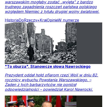
warszawskim mogłaby zostać „wyjęta” z bardzo
trudnego zagadnienia roszczeń państwa polskiego
względem Niemiec z tytułu drugiej wojny światowej.
Historia
DoRzeczy+
Kraj
Opinie
W numerze
"To oburza". Stanowcze słowa Nawrockiego
Prezydent oddał hołd ofiarom rzezi Woli w dniu 82.
rocznicy wybuchu Powstania Warszawskiego. –
Żaden z tych barbarzyńców nie poniósł
odpowiedzialności – powiedział Karol Nawrocki.