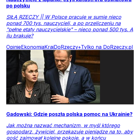
po polsku
SIŁĄ RZECZY || W Polsce pracuje w sumie nieco
ponad 700 tys. nauczycieli, a po przeliczeniu na
"pełne etaty nauczycielskie" – nieco ponad 500 tys. A
ilu brakuje?
Opinie
Ekonomia
Kraj
DoRzeczy+
Tylko na DoRzeczy.pl
Gadowski: Gdzie poszła polska pomoc na Ukrainie?
Jak można nazwać mechanizm, w myśl którego
gospodarz, żywiciel, przekazuje pieniądze na to, aby
gość zajmował kolejne pokoje, a w końcu