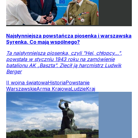
Najsłynniejsza powstańcza piosenka i warszawska
Syrenka. Co mają wspólnego?
Ta najsłynniejsza piosenka, czyli "Hej, chłopcy...",
powstała w styczniu 1943 roku na zamówienie
batalionu AK „Baszta”. Zlecił ją harcmistrz Ludwik
Berger
II wojna światowa
Historia
Powstanie
Warszawskie
Armia Krajowa
Ludzie
Kraj