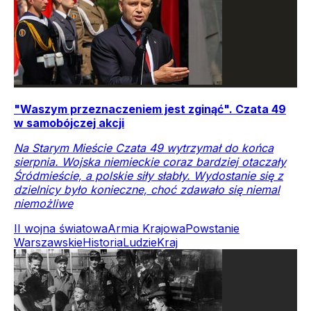
"Waszym przeznaczeniem jest zginąć". Czata 49
w samobójczej akcji
Na Starym Mieście Czata 49 wytrzymał do końca
sierpnia. Wojska niemieckie coraz bardziej otaczały
Śródmieście, a polskie siły słabły. Wydostanie się z
dzielnicy było konieczne, choć zdawało się niemal
niemożliwe
II wojna światowa
Armia Krajowa
Powstanie
Warszawskie
Historia
Ludzie
Kraj