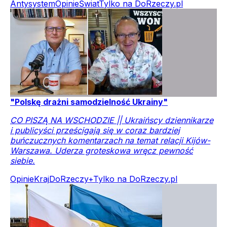
Antysystem
Opinie
Świat
Tylko na DoRzeczy.pl
"Polskę drażni samodzielność Ukrainy"
CO PISZĄ NA WSCHODZIE || Ukraińscy dziennikarze
i publicyści prześcigają się w coraz bardziej
buńczucznych komentarzach na temat relacji Kijów-
Warszawa. Uderza groteskowa wręcz pewność
siebie.
Opinie
Kraj
DoRzeczy+
Tylko na DoRzeczy.pl