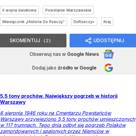
II wojna światowa
Powstanie Warszawskie
Miesięcznik „Historia Do Rzeczy”
DoRzeczy+
Kraj
SKOMENTUJ
UDOSTĘPNIJ
2
Obserwuj nas
w
Google News
Dodaj jako
źródło w Google
5,5 tony prochów. Największy pogrzeb w historii
Warszawy
6 sierpnia 1946 roku na Cmentarzu Powstańców
Warszawy przywieziono 5,5 tony prochów umieszczonych
w 117 trumnach. Tego dnia odbył się pogrzeb Polaków
zamordowanych i spalonych przez Niemców w