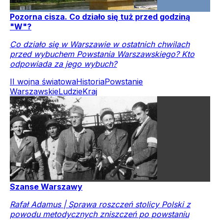
Pozorna cisza. Co działo się tuż przed godziną
"W"?
Co działo się w Warszawie w ostatnich chwilach
przed wybuchem Powstania Warszawskiego? Kto
odpowiada za jego wybuch?
II wojna światowa
Historia
Powstanie
Warszawskie
Ludzie
Kraj
Szanse Warszawy
Rafał Adamus | Sprawa roszczeń stolicy Polski z
powodu metodycznych zniszczeń po powstaniu