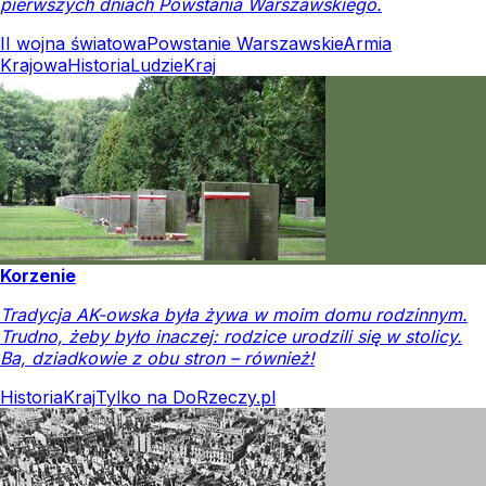
pierwszych dniach Powstania Warszawskiego.
II wojna światowa
Powstanie Warszawskie
Armia
Krajowa
Historia
Ludzie
Kraj
Korzenie
Tradycja AK-owska była żywa w moim domu rodzinnym.
Trudno, żeby było inaczej: rodzice urodzili się w stolicy.
Ba, dziadkowie z obu stron – również!
Historia
Kraj
Tylko na DoRzeczy.pl