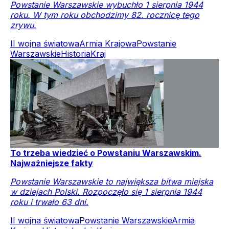
Powstanie Warszawskie wybuchło 1 sierpnia 1944
roku. W tym roku obchodzimy 82. rocznicę tego
zrywu.
II wojna światowa
Armia Krajowa
Powstanie
Warszawskie
Historia
Kraj
To trzeba wiedzieć o Powstaniu Warszawskim.
Najważniejsze fakty
Powstanie Warszawskie to największa bitwa miejska
w dziejach Polski. Rozpoczęło się 1 sierpnia 1944
roku i trwało 63 dni.
II wojna światowa
Powstanie Warszawskie
Armia