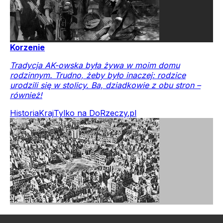
Korzenie
Tradycja AK-owska była żywa w moim domu
rodzinnym. Trudno, żeby było inaczej: rodzice
urodzili się w stolicy. Ba, dziadkowie z obu stron –
również!
Historia
Kraj
Tylko na DoRzeczy.pl