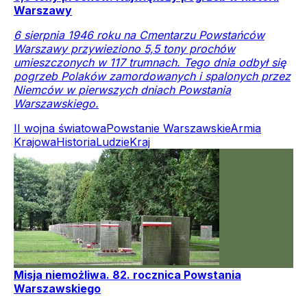
Warszawy
6 sierpnia 1946 roku na Cmentarzu Powstańców
Warszawy przywieziono 5,5 tony prochów
umieszczonych w 117 trumnach. Tego dnia odbył się
pogrzeb Polaków zamordowanych i spalonych przez
Niemców w pierwszych dniach Powstania
Warszawskiego.
II wojna światowa
Powstanie Warszawskie
Armia
Krajowa
Historia
Ludzie
Kraj
Misja niemożliwa. 82. rocznica Powstania
Warszawskiego