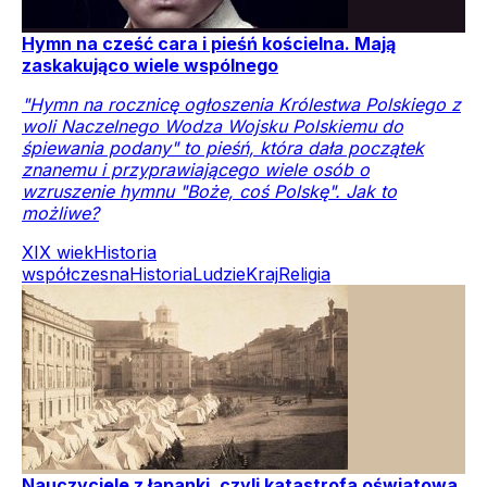
Hymn na cześć cara i pieśń kościelna. Mają
zaskakująco wiele wspólnego
"Hymn na rocznicę ogłoszenia Królestwa Polskiego z
woli Naczelnego Wodza Wojsku Polskiemu do
śpiewania podany" to pieśń, która dała początek
znanemu i przyprawiającego wiele osób o
wzruszenie hymnu "Boże, coś Polskę". Jak to
możliwe?
XIX wiek
Historia
współczesna
Historia
Ludzie
Kraj
Religia
Nauczyciele z łapanki, czyli katastrofa oświatowa