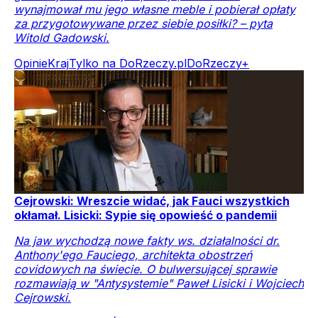
wynajmował mu jego własne meble i pobierał opłaty
za przygotowywane przez siebie posiłki? – pyta
Witold Gadowski.
Opinie
Kraj
Tylko na DoRzeczy.pl
DoRzeczy+
Cejrowski: Wreszcie widać, jak Fauci wszystkich
okłamał. Lisicki: Sypie się opowieść o pandemii
Na jaw wychodzą nowe fakty ws. działalności dr.
Anthony'ego Fauciego, architekta obostrzeń
covidowych na świecie. O bulwersującej sprawie
rozmawiają w "Antysystemie" Paweł Lisicki i Wojciech
Cejrowski.