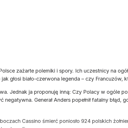
sce zażarte polemiki i spory. Ich uczestnicy na ogół 
– jak głosi biało-czerwona legenda – czy Francuzów, k
kawa. Jednak ja proponuję inną: Czy Polacy w ogóle 
 negatywna. Generał Anders popełnił fatalny błąd, gd
boczach Cassino śmierć poniosło 924 polskich żołnier