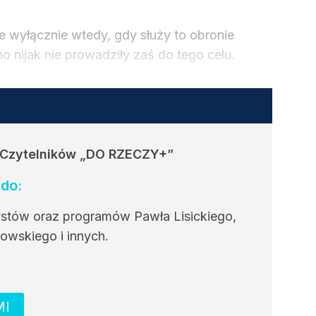
e wyłącznie wtedy, gdy służy to obronie
 nijak nie prowadziły zaś do tego celu.
 Czytelników
„DO RZECZY+”
do:
ystów oraz programów Pawła Lisickiego,
owskiego i innych.
MI