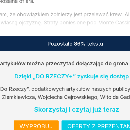
losalna ofiara.
m, że obowiązkiem żołnierzy jest przelewać krew. Al
 własną ojczyznę. Straty poniesione pod Monte Cassino
Pozostało 86% tekstu
h artykułów można przeczytać dołączając do grona
Dzięki „DO RZECZY+” zyskuje się dostęp 
 Do Rzeczy”, dodatkowych artykułów naszych public
. Ziemkiewicza, Wojciecha Cejrowskiego, Witolda Gad
Skorzystaj i czytaj już teraz
WYPRÓBUJ
OFERTY Z PREZENTA