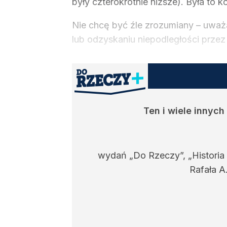
były czterokrotnie niższe). Była to ko
Nie chcę być źle zrozumiany – uważa
lub odzyskaniu niepodległości przez
Ten i wiele innyc
wydań „Do Rzeczy”, „Historia
Rafała A