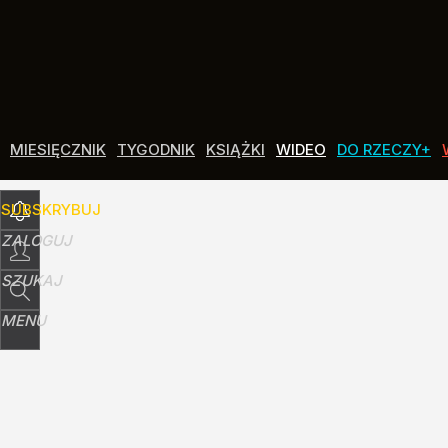
Udostępnij
8
Skomentuj
MIESIĘCZNIK
TYGODNIK
KSIĄŻKI
WIDEO
DO RZECZY+
SUBSKRYBUJ
ZALOGUJ
SZUKAJ
MENU