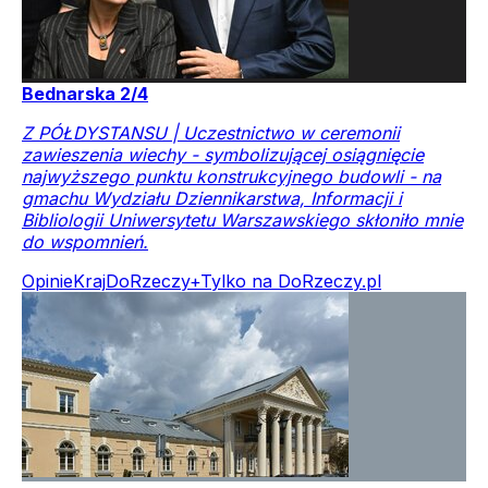
Bednarska 2/4
Z PÓŁDYSTANSU | Uczestnictwo w ceremonii
zawieszenia wiechy - symbolizującej osiągnięcie
najwyższego punktu konstrukcyjnego budowli - na
gmachu Wydziału Dziennikarstwa, Informacji i
Bibliologii Uniwersytetu Warszawskiego skłoniło mnie
do wspomnień.
Opinie
Kraj
DoRzeczy+
Tylko na DoRzeczy.pl