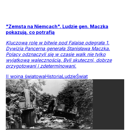
"Zemsta na Niemcach". Ludzie gen. Maczka
pokazują, co potrafią
Kluczową rolę w bitwie pod Falaise odegrała 1.
Dywizja Pancerna generała Stanisława Maczka.
Polacy odznaczyli się w czasie walk nie tylko
wyjątkową walecznością. Byli skuteczni, dobrze
przygotowani i zdeterminowani.
II wojna światowa
Historia
Ludzie
Świat