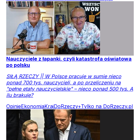
Nauczyciele z łapanki, czyli katastrofa oświatowa
po polsku
SIŁĄ RZECZY || W Polsce pracuje w sumie nieco
ponad 700 tys. nauczycieli, a po przeliczeniu na
"pełne etaty nauczycielskie" – nieco ponad 500 tys. A
ilu brakuje?
Opinie
Ekonomia
Kraj
DoRzeczy+
Tylko na DoRzeczy.pl