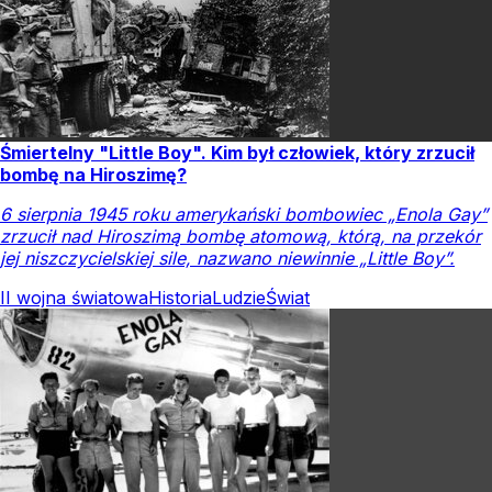
Śmiertelny "Little Boy". Kim był człowiek, który zrzucił
bombę na Hiroszimę?
6 sierpnia 1945 roku amerykański bombowiec „Enola Gay”
zrzucił nad Hiroszimą bombę atomową, którą, na przekór
jej niszczycielskiej sile, nazwano niewinnie „Little Boy”.
II wojna światowa
Historia
Ludzie
Świat