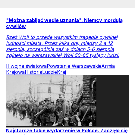
"Można zabijać wedle uznania". Niemcy mordują
cywilów
Rzeź Woli to przede wszystkim tragedia cywilnej
ludności miasta. Przez kilka dni, między 2 a 12
sierpnia, szczególnie zaś w dniach 5-6 sierpnia
zginęło na warszawskiej Woli 50-65 tysięcy ludzi.
II wojna światowa
Powstanie Warszawskie
Armia
Krajowa
Historia
Ludzie
Kraj
Najstarsze takie wydarzenie w Polsce. Zaczęło się