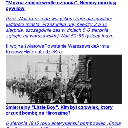
"Można zabijać wedle uznania". Niemcy mordują
cywilów
Rzeź Woli to przede wszystkim tragedia cywilnej
ludności miasta. Przez kilka dni, między 2 a 12
sierpnia, szczególnie zaś w dniach 5-6 sierpnia
zginęło na warszawskiej Woli 50-65 tysięcy ludzi.
II wojna światowa
Powstanie Warszawskie
Armia
Krajowa
Historia
Ludzie
Kraj
Śmiertelny "Little Boy". Kim był człowiek, który
zrzucił bombę na Hiroszimę?
6 sierpnia 1945 roku amerykański bombowiec „Enola