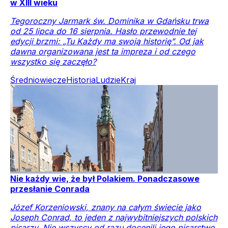
w XIII wieku
Tegoroczny Jarmark św. Dominika w Gdańsku trwa
od 25 lipca do 16 sierpnia. Hasło przewodnie tej
edycji brzmi: „Tu Każdy ma swoją historię”. Od jak
dawna organizowana jest ta impreza i od czego
wszystko się zaczęło?
Średniowiecze
Historia
Ludzie
Kraj
Nie każdy wie, że był Polakiem. Ponadczasowe
przesłanie Conrada
Józef Korzeniowski, znany na całym świecie jako
Joseph Conrad, to jeden z najwybitniejszych polskich
pisarzy. Nie wszyscy od razu docenili jego pisarstwo.