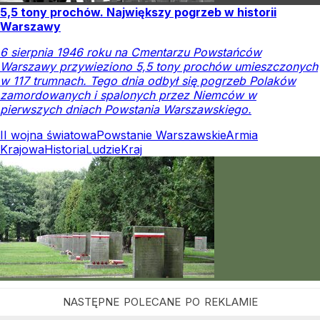
5,5 tony prochów. Największy pogrzeb w historii
Warszawy
6 sierpnia 1946 roku na Cmentarzu Powstańców
Warszawy przywieziono 5,5 tony prochów umieszczonych
w 117 trumnach. Tego dnia odbył się pogrzeb Polaków
zamordowanych i spalonych przez Niemców w
pierwszych dniach Powstania Warszawskiego.
II wojna światowa
Powstanie Warszawskie
Armia
Krajowa
Historia
Ludzie
Kraj