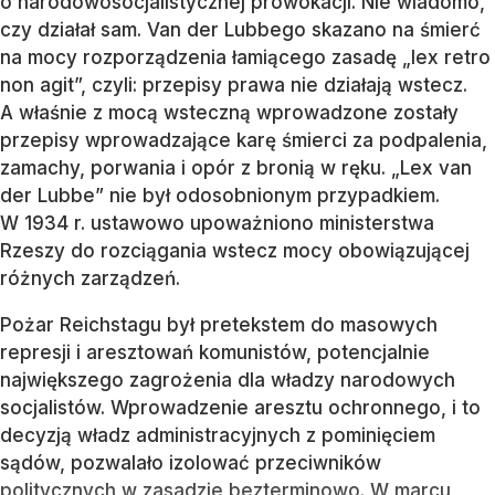
o narodowosocjalistycznej prowokacji. Nie wiadomo,
czy działał sam. Van der Lubbego skazano na śmierć
na mocy rozporządzenia łamiącego zasadę „lex retro
non agit”, czyli: przepisy prawa nie działają wstecz.
A właśnie z mocą wsteczną wprowadzone zostały
przepisy wprowadzające karę śmierci za podpalenia,
zamachy, porwania i opór z bronią w ręku. „Lex van
der Lubbe” nie był odosobnionym przypadkiem.
W 1934 r. ustawowo upoważniono ministerstwa
Rzeszy do rozciągania wstecz mocy obowiązującej
różnych zarządzeń.
Pożar Reichstagu był pretekstem do masowych
represji i aresztowań komunistów, potencjalnie
największego zagrożenia dla władzy narodowych
socjalistów. Wprowadzenie aresztu ochronnego, i to
decyzją władz administracyjnych z pominięciem
sądów, pozwalało izolować przeciwników
politycznych w zasadzie bezterminowo. W marcu