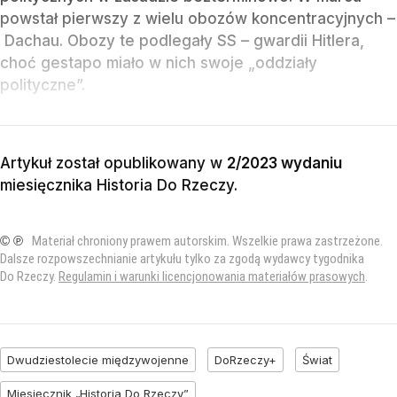
powstał pierwszy z wielu obozów koncentracyjnych –
Dachau. Obozy te podlegały SS – gwardii Hitlera,
choć gestapo miało w nich swoje „oddziały
polityczne”.
Artykuł został opublikowany w
2/2023 wydaniu
miesięcznika
Historia Do Rzeczy
.
© ℗
Materiał chroniony prawem autorskim. Wszelkie prawa zastrzeżone.
Dalsze rozpowszechnianie artykułu tylko za zgodą wydawcy tygodnika
Do Rzeczy.
Regulamin i warunki licencjonowania materiałów prasowych
.
Dwudziestolecie międzywojenne
DoRzeczy+
Świat
Miesięcznik „Historia Do Rzeczy”