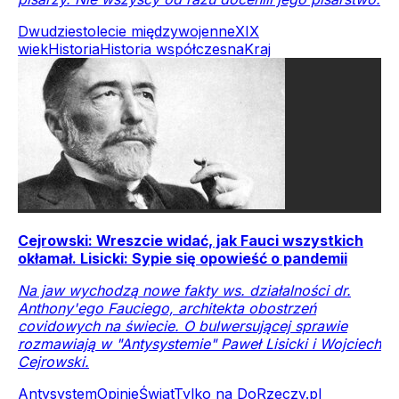
Dwudziestolecie międzywojenne
XIX
wiek
Historia
Historia współczesna
Kraj
Cejrowski: Wreszcie widać, jak Fauci wszystkich
okłamał. Lisicki: Sypie się opowieść o pandemii
Na jaw wychodzą nowe fakty ws. działalności dr.
Anthony'ego Fauciego, architekta obostrzeń
covidowych na świecie. O bulwersującej sprawie
rozmawiają w "Antysystemie" Paweł Lisicki i Wojciech
Cejrowski.
Antysystem
Opinie
Świat
Tylko na DoRzeczy.pl