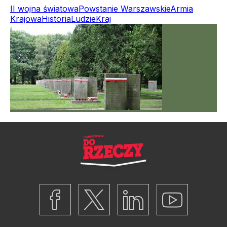
II wojna światowa
Powstanie Warszawskie
Armia
Krajowa
Historia
Ludzie
Kraj