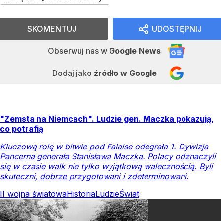
SKOMENTUJ
UDOSTĘPNIJ
Obserwuj nas
w
Google News
Dodaj jako
źródło w Google
"Zemsta na Niemcach". Ludzie gen. Maczka pokazują,
co potrafią
Kluczową rolę w bitwie pod Falaise odegrała 1. Dywizja
Pancerna generała Stanisława Maczka. Polacy odznaczyli
się w czasie walk nie tylko wyjątkową walecznością. Byli
skuteczni, dobrze przygotowani i zdeterminowani.
II wojna światowa
Historia
Ludzie
Świat