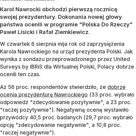
Karol Nawrocki obchodzi pierwszą rocznicę
swojej prezydentury. Dokonania nowej głowy
państwa ocenili w programie "Polska Do Rzeczy"
Paweł Lisicki i Rafał Ziemkiewicz.
W czwartek 6 sierpnia mija rok od zaprzysiężenia
Karola Nawrockiego na urząd prezydenta Polski. Jak
wynika z sondażu przeprowadzonego przez United
Surveys by IBRiS dla Wirtualnej Polski, Polacy dobrze
ocenili ten czas.
Aż 56 proc. respondentów stwierdziło, że
dobrze
ocenia prezydenturę Nawrockiego
(33 proc. wybrało
odpowiedź "zdecydowanie pozytywnie", a 23 proc.
"raczej pozytywnie"). Negatywną ocenę wystawiło
przywódcy 40,5 proc. badanych (29,7 proc. wybrało
opcję "zdecydowanie negatywnie", a 10,8 proc.
"raczej negatywnie").