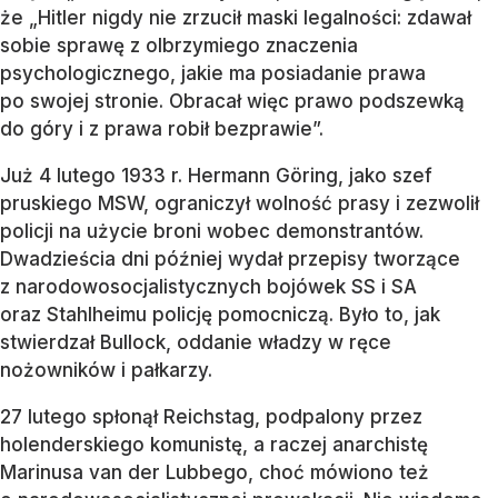
że „Hitler nigdy nie zrzucił maski legalności: zdawał
sobie sprawę z olbrzymiego znaczenia
psychologicznego, jakie ma posiadanie prawa
po swojej stronie. Obracał więc prawo podszewką
do góry i z prawa robił bezprawie”.
Już 4 lutego 1933 r. Hermann Göring, jako szef
pruskiego MSW, ograniczył wolność prasy i zezwolił
policji na użycie broni wobec demonstrantów.
Dwadzieścia dni później wydał przepisy tworzące
z narodowosocjalistycznych bojówek SS i SA
oraz Stahlheimu policję pomocniczą. Było to, jak
stwierdzał Bullock, oddanie władzy w ręce
nożowników i pałkarzy.
27 lutego spłonął Reichstag, podpalony przez
holenderskiego komunistę, a raczej anarchistę
Marinusa van der Lubbego, choć mówiono też