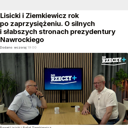
Lisicki i Ziemkiewicz rok
po zaprzysiężeniu. O silnych
i słabszych stronach prezydentury
Nawrockiego
Dodano:
wczoraj
19:00
Paweł Lisicki i Rafał Ziemkiewicz