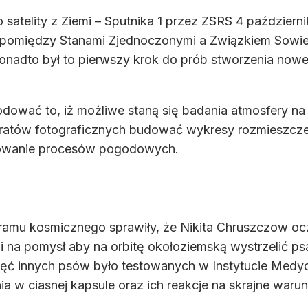
satelity z Ziemi – Sputnika 1 przez ZSRS 4 paździer
pomiędzy Stanami Zjednoczonymi a Związkiem Sowiec
nadto był to pierwszy krok do prób stworzenia nowej 
ować to, iż możliwe staną się badania atmosfery na 
ratów fotograficznych budować wykresy rozmieszcze
ozowanie procesów pogodowych.
ramu kosmicznego sprawiły, że Nikita Chruszczow oc
i na pomysł aby na orbitę okołoziemską wystrzelić ps
sięć innych psów było testowanych w Instytucie Me
 w ciasnej kapsule oraz ich reakcje na skrajne warun