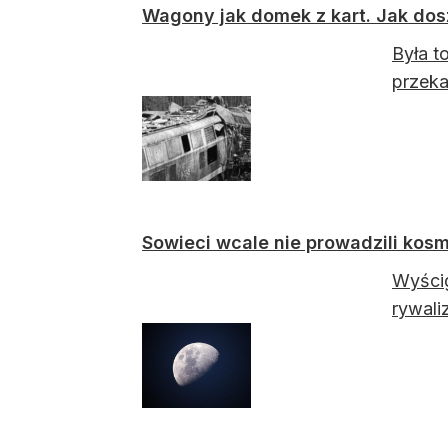
Wagony jak domek z kart. Jak dosz
Była t
przeka
Sowieci wcale nie prowadzili kos
Wyścig
rywali