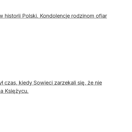
 historii Polski. Kondolencje rodzinom ofiar
czas, kiedy Sowieci zarzekali się, że nie
na Księżycu.