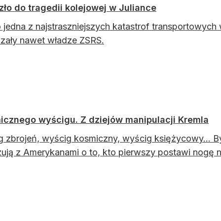
ło do tragedii kolejowej w Juliance
o jedna z najstraszniejszych katastrof transportowych w
zały nawet władze ZSRS.
micznego wyścigu. Z dziejów manipulacji Kremla
 zbrojeń, wyścig kosmiczny, wyścig księżycowy... Był 
zują z Amerykanami o to, kto pierwszy postawi nogę 