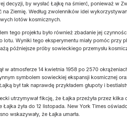
ej decyzji, by wysłać Łajkę na śmierć, ponieważ w Zw
ić na Ziemię. Według zwolenników idei wykorzystywan
owych lotów kosmicznych.
lem tego projektu było również zbadanie jej czynnoś
go lotu. Wyniki tego eksperymentu miały pomóc przy
każą późniejsze próby sowieckiego przemysłu kosmic
nął w atmosferze 14 kwietnia 1958 po 2570 okrążenia
 słynnym symbolem sowieckiej ekspansji kosmicznej ora
 Łajką był tak naprawdę przykładem głupoty i bestial
cki utrzymywał fikcję, że Łajka przeżyła przez kilka 
e Łajka żyła do 12 listopada. New York Times oświad
asno wskazywały, że Łajka umarła.