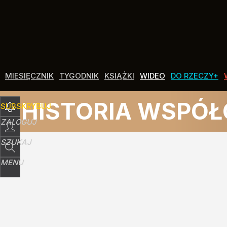
Udostępnij
2
Skomentuj
MIESIĘCZNIK
TYGODNIK
KSIĄŻKI
WIDEO
DO RZECZY+
HISTORIA WSPÓ
SUBSKRYBUJ
ZALOGUJ
SZUKAJ
MENU