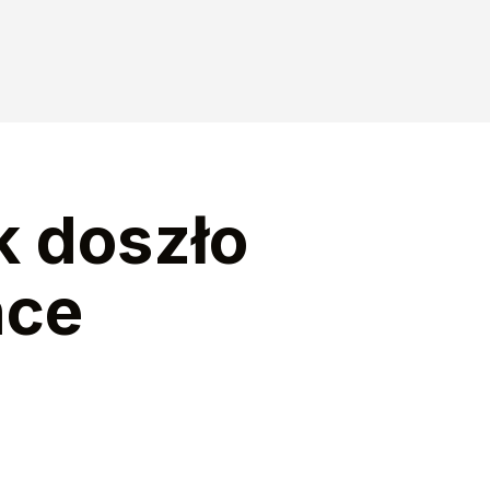
k doszło
nce