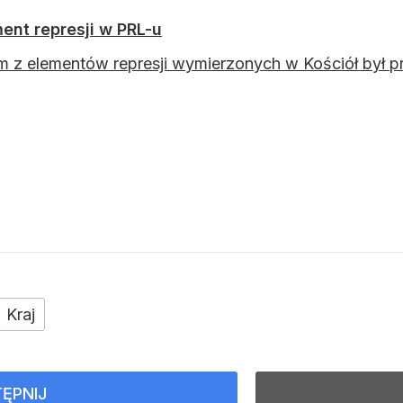
ent represji w PRL-u
 z elementów represji wymierzonych w Kościół był 
Kraj
ĘPNIJ