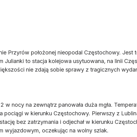
nie Przyrów położonej nieopodal Częstochowy. Jest
ulianki to stacja kolejowa usytuowana, na linii Czę
ększości nie zdają sobie sprawy z tragicznych wydar
y 2 w nocy na zewnątrz panowała duża mgła. Tempera
wa pociągi w kierunku Częstochowy. Pierwszy z Lubli
stację bez zatrzymania i odjechał w kierunku Częstoc
em wyjazdowym, oczekując na wolny szlak.