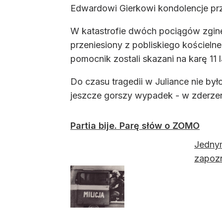
Edwardowi Gierkowi kondolencje pr
W katastrofie dwóch pociągów zginęł
przeniesiony z pobliskiego kościel
pomocnik zostali skazani na karę 11
Do czasu tragedii w Juliance nie był
jeszcze gorszy wypadek - w zderze
Partia bije. Parę słów o ZOMO
Jednym
zapozn