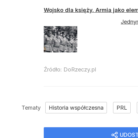
Wojsko dla księży. Armia jako elem
Jednym
Źródło:
DoRzeczy.pl
Historia współczesna
PRL
UDOST