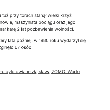
uż przy torach stanął wielki krzyż
howie, maszynista pociągu oraz jego
mał karę 2 lat pozbawienia wolności.
tery lata później, w 1980 roku wydarzył się
ginęło 67 osób.
L-u było owiane złą sławą ZOMO. Warto