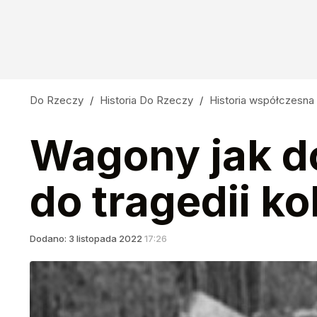
Do Rzeczy
/
Historia Do Rzeczy
/
Historia współczesna
Wagony jak do
do tragedii k
Dodano:
3
listopada
2022
17:26