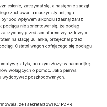
zniesienie, zatrzymał się, a następnie zaczął
niego zachowania maszynisty ani jego
był pod wpływem alkoholu i zasnął zaraz
k pociągu nie zorientował się, że pociąg
stał zatrzymany przed semaforem wyjazdowym
tem na stację Julianka, przejechał przez
 pociąg. Ostatni wagon cofającego się pociągu
omotywę z tyłu, po czym złożył w harmonijkę.
rów wołających o pomoc. Jako pierwsi
gonu wydobywać poszkodowanych.
rmowała, że I sekretarzowi KC PZPR