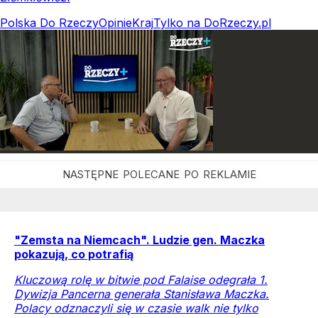
Polska Do Rzeczy
Opinie
Kraj
Tylko na DoRzeczy.pl
"Zemsta na Niemcach". Ludzie gen. Maczka
pokazują, co potrafią
Kluczową rolę w bitwie pod Falaise odegrała 1.
Dywizja Pancerna generała Stanisława Maczka.
Polacy odznaczyli się w czasie walk nie tylko