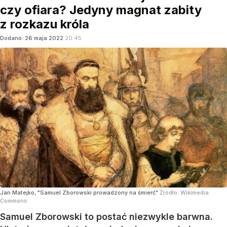
czy ofiara? Jedyny magnat zabity
z rozkazu króla
Dodano:
26
maja
2022
20:45
Jan Matejko, "Samuel Zborowski prowadzony na śmierć"
Źródło:
Wikimedia
Commons
Samuel Zborowski to postać niezwykle barwna.