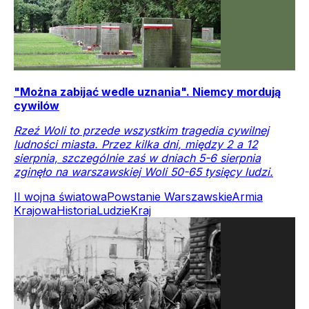
"Można zabijać wedle uznania". Niemcy mordują
cywilów
Rzeź Woli to przede wszystkim tragedia cywilnej
ludności miasta. Przez kilka dni, między 2 a 12
sierpnia, szczególnie zaś w dniach 5-6 sierpnia
zginęło na warszawskiej Woli 50-65 tysięcy ludzi.
II wojna światowa
Powstanie Warszawskie
Armia
Krajowa
Historia
Ludzie
Kraj