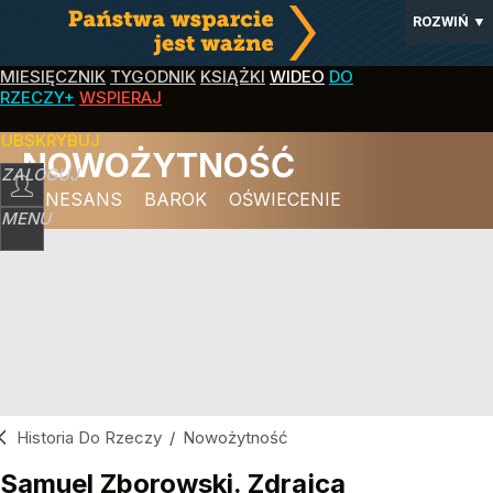
ROZWIŃ
▼
MIESIĘCZNIK
TYGODNIK
KSIĄŻKI
WIDEO
DO
RZECZY+
WSPIERAJ
SUBSKRYBUJ
NOWOŻYTNOŚĆ
ZALOGUJ
RENESANS
BAROK
OŚWIECENIE
MENU
Historia Do Rzeczy
/
Nowożytność
Samuel Zborowski. Zdrajca