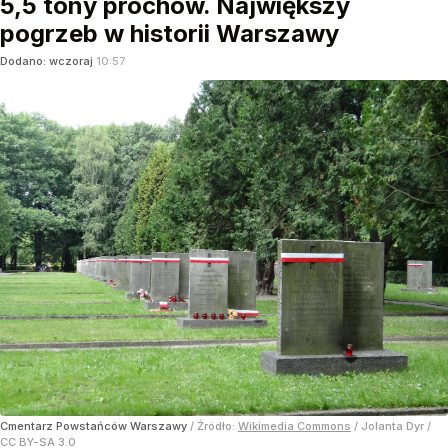
5,5 tony prochów. Największy
pogrzeb w historii Warszawy
Dodano:
wczoraj
10:57
Cmentarz Powstańców Warszawy
/ Źródło:
Wikimedia Commons
/
Jolanta Dyr /
CC BY-SA 3.0