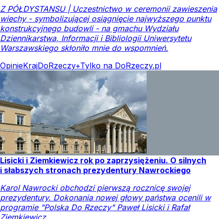
Z PÓŁDYSTANSU | Uczestnictwo w ceremonii zawieszenia
wiechy - symbolizującej osiągnięcie najwyższego punktu
konstrukcyjnego budowli - na gmachu Wydziału
Dziennikarstwa, Informacji i Bibliologii Uniwersytetu
Warszawskiego skłoniło mnie do wspomnień.
Opinie
Kraj
DoRzeczy+
Tylko na DoRzeczy.pl
Lisicki i Ziemkiewicz rok po zaprzysiężeniu. O silnych
i słabszych stronach prezydentury Nawrockiego
Karol Nawrocki obchodzi pierwszą rocznicę swojej
prezydentury. Dokonania nowej głowy państwa ocenili w
programie "Polska Do Rzeczy" Paweł Lisicki i Rafał
Ziemkiewicz.