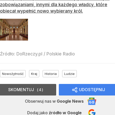
zobowiązaniami, innymi dla każdego władcy, które
obiecał wypełnić nowo wybierany król.
Źródło:
DoRzeczy.pl
/
Polskie Radio
Nowożytność
Kraj
Historia
Ludzie
SKOMENTUJ
UDOSTĘPNIJ
4
Obserwuj nas
w
Google News
Dodaj jako
źródło w Google