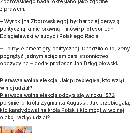
Zborowskiego nadal określano jako zgodne
z prawem.
– Wyrok [na Zborowskiego] był bardziej decyzją
polityczną, a nie prawną – mówił profesor Jan
Dzięgielewski w audycji Polskiego Radia.
– To był element gry politycznej. Chodziło o to, żeby
pogrążyć jednym ścięciem całe stronnictwo
opozycyjne – dodał profesor Jan Dzięgielewski.
Pierwsza wolna elekcja. Jak przebiegała, kto wziął
w niej udział?
Pierwsza wolna elekcja odbyła się w roku 1573
po śmierci króla Zygmunta Augusta. Jak przebiegała,
kto kandydował na króla Polski i kto mógł w wolnej
elekcji wziąć udział?