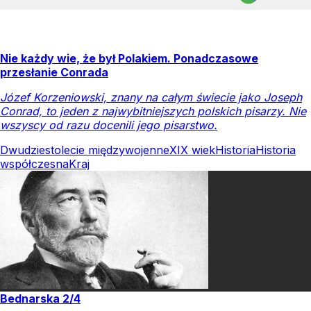
Nie każdy wie, że był Polakiem. Ponadczasowe
przesłanie Conrada
Józef Korzeniowski, znany na całym świecie jako Joseph
Conrad, to jeden z najwybitniejszych polskich pisarzy. Nie
wszyscy od razu docenili jego pisarstwo.
Dwudziestolecie międzywojenne
XIX wiek
Historia
Historia
współczesna
Kraj
Bednarska 2/4