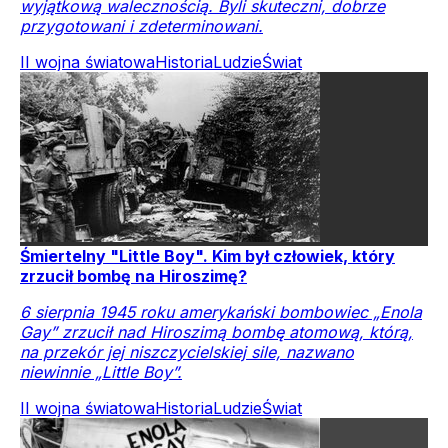
wyjątkową walecznością. Byli skuteczni, dobrze
przygotowani i zdeterminowani.
II wojna światowa
Historia
Ludzie
Świat
Śmiertelny "Little Boy". Kim był człowiek, który
zrzucił bombę na Hiroszimę?
6 sierpnia 1945 roku amerykański bombowiec „Enola
Gay” zrzucił nad Hiroszimą bombę atomową, którą,
na przekór jej niszczycielskiej sile, nazwano
niewinnie „Little Boy”.
II wojna światowa
Historia
Ludzie
Świat