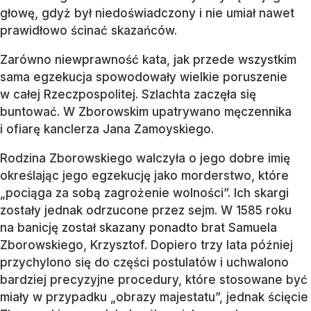
głowę, gdyż był niedoświadczony i nie umiał nawet
prawidłowo ścinać skazańców.
Zarówno niewprawność kata, jak przede wszystkim
sama egzekucja spowodowały wielkie poruszenie
w całej Rzeczpospolitej. Szlachta zaczęła się
buntować. W Zborowskim upatrywano męczennika
i ofiarę kanclerza Jana Zamoyskiego.
Rodzina Zborowskiego walczyła o jego dobre imię
określając jego egzekucję jako morderstwo, które
„pociąga za sobą zagrożenie wolności”. Ich skargi
zostały jednak odrzucone przez sejm. W 1585 roku
na banicję został skazany ponadto brat Samuela
Zborowskiego, Krzysztof. Dopiero trzy lata później
przychylono się do części postulatów i uchwalono
bardziej precyzyjne procedury, które stosowane być
miały w przypadku „obrazy majestatu”, jednak ścięcie