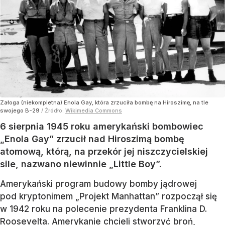
Załoga (niekompletna) Enola Gay, która zrzuciła bombę na Hiroszimę, na tle
swojego B-29
/ Źródło:
Wikimedia Commons
6 sierpnia 1945 roku amerykański bombowiec
„Enola Gay” zrzucił nad Hiroszimą bombę
atomową, którą, na przekór jej niszczycielskiej
sile, nazwano niewinnie „Little Boy”.
Amerykański program budowy bomby jądrowej
pod kryptonimem „Projekt Manhattan” rozpoczął się
w 1942 roku na polecenie prezydenta Franklina D.
Roosevelta. Amerykanie chcieli stworzyć broń,