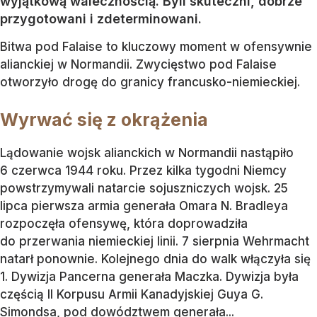
wyjątkową walecznością. Byli skuteczni, dobrze
przygotowani i zdeterminowani.
Bitwa pod Falaise to kluczowy moment w ofensywnie
alianckiej w Normandii. Zwycięstwo pod Falaise
otworzyło drogę do granicy francusko-niemieckiej.
Wyrwać się z okrążenia
Lądowanie wojsk alianckich w Normandii nastąpiło
6 czerwca 1944 roku. Przez kilka tygodni Niemcy
powstrzymywali natarcie sojuszniczych wojsk. 25
lipca pierwsza armia generała Omara N. Bradleya
rozpoczęła ofensywę, która doprowadziła
do przerwania niemieckiej linii. 7 sierpnia Wehrmacht
natarł ponownie. Kolejnego dnia do walk włączyła się
1. Dywizja Pancerna generała Maczka. Dywizja była
częścią II Korpusu Armii Kanadyjskiej Guya G.
Simondsa, pod dowództwem generała...