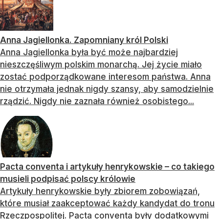
Anna Jagiellonka. Zapomniany król Polski
Anna Jagiellonka była być może najbardziej
nieszczęśliwym polskim monarchą. Jej życie miało
zostać podporządkowane interesom państwa. Anna
nie otrzymała jednak nigdy szansy, aby samodzielnie
rządzić. Nigdy nie zaznała również osobistego...
Pacta conventa i artykuły henrykowskie – co takiego
musieli podpisać polscy królowie
Artykuły henrykowskie były zbiorem zobowiązań,
które musiał zaakceptować każdy kandydat do tronu
Rzeczpospolitej. Pacta conventa były dodatkowymi