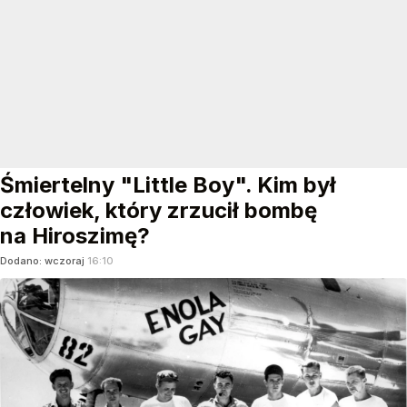
Śmiertelny "Little Boy". Kim był
człowiek, który zrzucił bombę
na Hiroszimę?
Dodano:
wczoraj
16:10