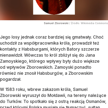
Samuel Zborowski
/ Źródło:
Wikimedia Commons
Jego losy jednak coraz bardziej się gmatwały. Choć
uchodził za współpracownika króla, prowadził też
kontakty z Habsburgami, których Batory szczerze
nienawidził. Wówczas to król zbliżył się do Jana
Zamoyskiego, którego wpływy były dużo większe
od wpływów Zborowskich. Zamoyski ponadto
również nie znosił Habsburgów, a Zborowskim
pogardzał.
W 1583 roku, wbrew zakazom króla, Samuel
Zborowski wyruszył do Mołdawii, na tereny należące
do Turków. To spotkało się z ostrą reakcją Osmanów,
przed którymi Polska musiała się tłumaczyć, sułtan