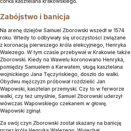
córka kasztelana krakowskiego.
Zabójstwo i banicja
Na arenę dziejów Samuel Zborowski wszedł w 1574
roku. Wtedy to odbywały się uroczystości związane
z koronacją pierwszego króla elekcyjnego, Henryka
Walezego. W tym czasie przebywał w Krakowie także
Zborowski. Kiedy na Wawelu koronowano Henryka,
pomiędzy Samuelem a Karwatem, sługą kasztelana
wojnickiego Jana Tęczyńskiego, doszło do walki.
Obydwu mężczyzn próbował rozdzielić Jan
Wapowski, kasztelan przemyski. Czy to w ferworze
walki, czy też umyślnie, Samuel Zborowski uderzył
wówczas Wapowskiego czekanem w głowę.
Wapowski zginął.
Za swój czyn Zborowski został skazany na banicję
przez króla Henryka Walezego. Wyjechał