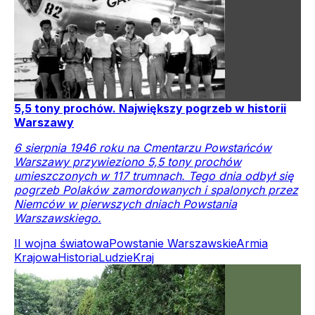
5,5 tony prochów. Największy pogrzeb w historii
Warszawy
6 sierpnia 1946 roku na Cmentarzu Powstańców
Warszawy przywieziono 5,5 tony prochów
umieszczonych w 117 trumnach. Tego dnia odbył się
pogrzeb Polaków zamordowanych i spalonych przez
Niemców w pierwszych dniach Powstania
Warszawskiego.
II wojna światowa
Powstanie Warszawskie
Armia
Krajowa
Historia
Ludzie
Kraj