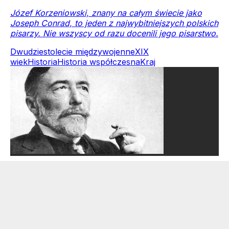
Józef Korzeniowski, znany na całym świecie jako
Joseph Conrad, to jeden z najwybitniejszych polskich
pisarzy. Nie wszyscy od razu docenili jego pisarstwo.
Dwudziestolecie międzywojenne
XIX
wiek
Historia
Historia współczesna
Kraj