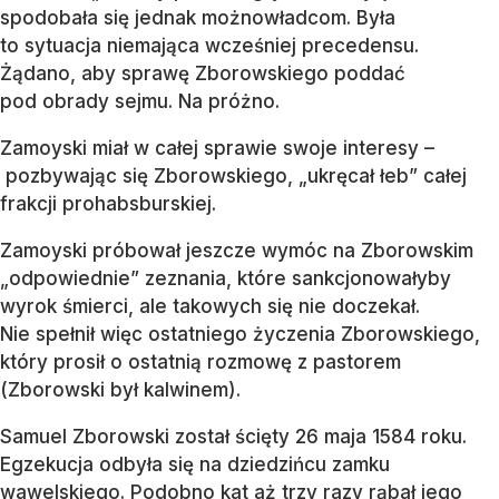
spodobała się jednak możnowładcom. Była
to sytuacja niemająca wcześniej precedensu.
Żądano, aby sprawę Zborowskiego poddać
pod obrady sejmu. Na próżno.
Zamoyski miał w całej sprawie swoje interesy –
pozbywając się Zborowskiego, „ukręcał łeb” całej
frakcji prohabsburskiej.
Zamoyski próbował jeszcze wymóc na Zborowskim
„odpowiednie” zeznania, które sankcjonowałyby
wyrok śmierci, ale takowych się nie doczekał.
Nie spełnił więc ostatniego życzenia Zborowskiego,
który prosił o ostatnią rozmowę z pastorem
(Zborowski był kalwinem).
Samuel Zborowski został ścięty 26 maja 1584 roku.
Egzekucja odbyła się na dziedzińcu zamku
wawelskiego. Podobno kat aż trzy razy rąbał jego