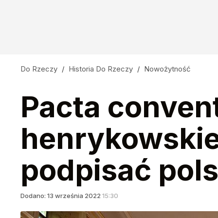
Do Rzeczy
/
Historia Do Rzeczy
/
Nowożytność
Pacta convent
henrykowskie 
podpisać pols
Dodano:
13
września
2022
15:30