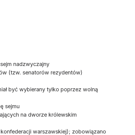
by sejm nadzwyczajny
rów (tzw. senatorów rezydentów)
miał być wybierany tylko poprzez wolną
lę sejmu
wających na dworze królewskim
 konfederacji warszawskiej); zobowiązano