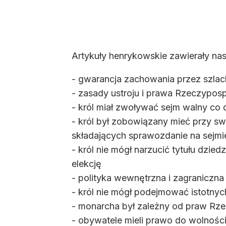
Artykuły henrykowskie zawierały na
- gwarancja zachowania przez szlac
- zasady ustroju i prawa Rzeczypospo
- król miał zwoływać sejm walny co 
- król był zobowiązany mieć przy s
składających sprawozdanie na sejmi
- król nie mógł narzucić tytułu dzi
elekcję
- polityka wewnętrzna i zagraniczn
- król nie mógł podejmować istotny
- monarcha był zależny od praw Rzecz
- obywatele mieli prawo do wolnośc