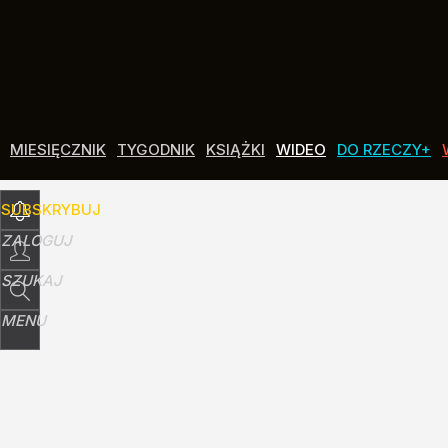
Udostępnij
2
Skomentuj
MIESIĘCZNIK
TYGODNIK
KSIĄŻKI
WIDEO
DO RZECZY+
SUBSKRYBUJ
ZALOGUJ
SZUKAJ
MENU