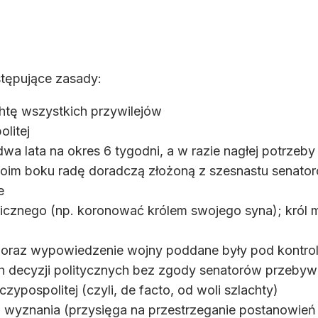
stępujące zasady:
htę wszystkich przywilejów
litej
dwa lata na okres 6 tygodni, a w razie nagłej potrze
woim boku radę doradczą złożoną z szesnastu senato
e
edzicznego (np. koronować królem swojego syna); król 
a oraz wypowiedzenie wojny poddane były pod kontro
ch decyzji politycznych bez zgody senatorów przeby
ypospolitej (czyli, de facto, od woli szlachty)
i wyznania (przysięga na przestrzeganie postanowień