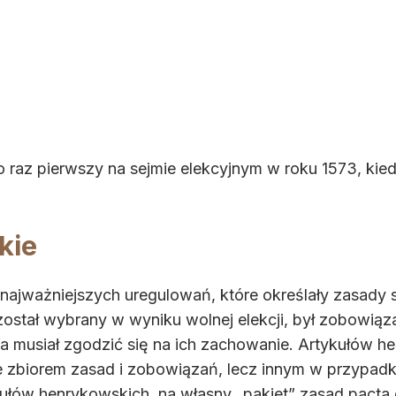
 raz pierwszy na sejmie elekcyjnym w roku 1573, kie
kie
 najważniejszych uregulowań, które określały zasady
ostał wybrany w wyniku wolnej elekcji, był zobowiąza
ca musiał zgodzić się na ich zachowanie. Artykułów h
że zbiorem zasad i zobowiązań, lecz innym w przyp
ykułów henrykowskich, na własny „pakiet” zasad pacta