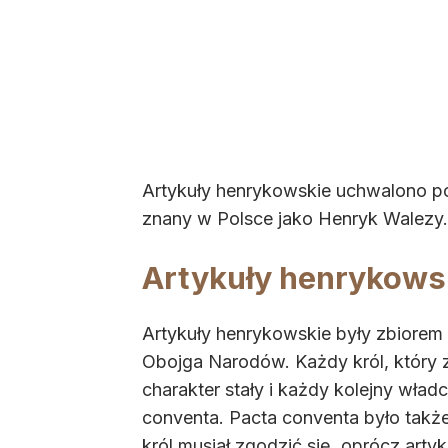
Artykuły henrykowskie uchwalono po
znany w Polsce jako Henryk Walezy.
Artykuły henrykows
Artykuły henrykowskie były zbiorem
Obojga Narodów. Każdy król, który z
charakter stały i każdy kolejny wład
conventa. Pacta conventa było tak
król musiał zgodzić się, oprócz art