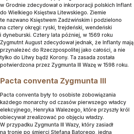
w Grodnie zdecydował o inkorporacji polskich Inflant
do Wielkiego Księstwa Litewskiego. Ziemie
te nazwano Księstwem Zadźwińskim i podzielono
na cztery okręgi: ryski, trejdeński, wendeński
i dyneburski. Cztery lata później, w 1569 roku
Zygmutnt August zdecydował jednak, że Inflanty mają
przynależeć do Rzeczpospolitej jako całości, a nie
tylko do Litwy bądź Korony. Ta zasada została
potwierdzona przez Zygmunta III Wazę w 1598 roku.
Pacta conventa Zygmunta III
Pacta conventa były to osobiste zobowiązania
każdego monarchy od czasów pierwszego władcy
elekcyjnego, Henryka Walezego, które przyszły król
obiecywał zrealizować po objęciu władzy.
W przypadku Zygmunta III Wazy, który zasiadł
na tronie po śmierci Stefana Batorego, jedną