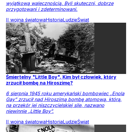
wyjątkową walecznością. Byli skuteczni, dobrze
przygotowani i zdeterminowani.
II wojna światowa
Historia
Ludzie
Świat
Śmiertelny "Little Boy". Kim był człowiek, który
zrzucił bombę na Hiroszimę?
6 sierpnia 1945 roku amerykański bombowiec „Enola
Gay” zrzucił nad Hiroszimą bombę atomową, którą,
na przekór jej niszczycielskiej sile, nazwano
niewinnie „Little Boy”.
II wojna światowa
Historia
Ludzie
Świat