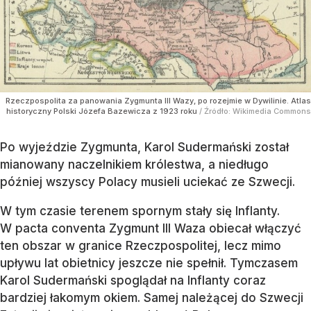
Rzeczpospolita za panowania Zygmunta III Wazy, po rozejmie w Dywilinie. Atlas
historyczny Polski Józefa Bazewicza z 1923 roku
/ Źródło:
Wikimedia Commons
Po wyjeździe Zygmunta, Karol Sudermański został
mianowany naczelnikiem królestwa, a niedługo
później wszyscy Polacy musieli uciekać ze Szwecji.
W tym czasie terenem spornym stały się Inflanty.
W pacta conventa Zygmunt III Waza obiecał włączyć
ten obszar w granice Rzeczpospolitej, lecz mimo
upływu lat obietnicy jeszcze nie spełnił. Tymczasem
Karol Sudermański spoglądał na Inflanty coraz
bardziej łakomym okiem. Samej należącej do Szwecji