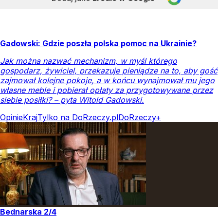
Gadowski: Gdzie poszła polska pomoc na Ukrainie?
Jak można nazwać mechanizm, w myśl którego
gospodarz, żywiciel, przekazuje pieniądze na to, aby gość
zajmował kolejne pokoje, a w końcu wynajmował mu jego
własne meble i pobierał opłaty za przygotowywane przez
siebie posiłki? – pyta Witold Gadowski.
Opinie
Kraj
Tylko na DoRzeczy.pl
DoRzeczy+
Bednarska 2/4