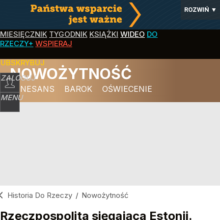
ROZWIŃ
▼
MIESIĘCZNIK
TYGODNIK
KSIĄŻKI
WIDEO
DO
RZECZY+
WSPIERAJ
SUBSKRYBUJ
NOWOŻYTNOŚĆ
ZALOGUJ
RENESANS
BAROK
OŚWIECENIE
MENU
Historia Do Rzeczy
/
Nowożytność
Rzeczpospolita sięgająca Estonii.