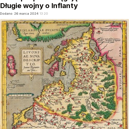
Długie wojny o Inflanty
Dodano:
26
marca
2024
13:20