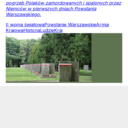
pogrzeb Polaków zamordowanych i spalonych przez
Niemców w pierwszych dniach Powstania
Warszawskiego.
II wojna światowa
Powstanie Warszawskie
Armia
Krajowa
Historia
Ludzie
Kraj