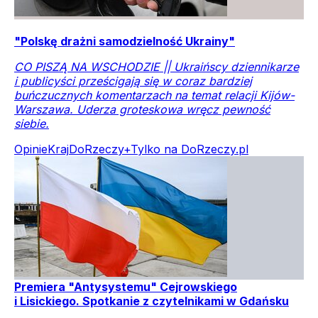
"Polskę drażni samodzielność Ukrainy"
CO PISZĄ NA WSCHODZIE || Ukraińscy dziennikarze
i publicyści prześcigają się w coraz bardziej
buńczucznych komentarzach na temat relacji Kijów-
Warszawa. Uderza groteskowa wręcz pewność
siebie.
Opinie
Kraj
DoRzeczy+
Tylko na DoRzeczy.pl
Premiera "Antysystemu" Cejrowskiego
i Lisickiego. Spotkanie z czytelnikami w Gdańsku