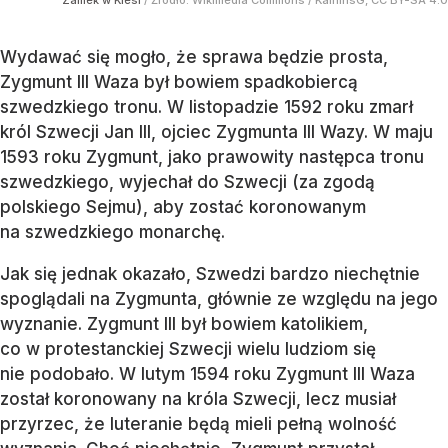
Wydawać się mogło, że sprawa będzie prosta,
Zygmunt III Waza był bowiem spadkobiercą
szwedzkiego tronu. W listopadzie 1592 roku zmarł
król Szwecji Jan III, ojciec Zygmunta III Wazy. W maju
1593 roku Zygmunt, jako prawowity następca tronu
szwedzkiego, wyjechał do Szwecji (za zgodą
polskiego Sejmu), aby zostać koronowanym
na szwedzkiego monarchę.
Jak się jednak okazało, Szwedzi bardzo niechętnie
spoglądali na Zygmunta, głównie ze względu na jego
wyznanie. Zygmunt III był bowiem katolikiem,
co w protestanckiej Szwecji wielu ludziom się
nie podobało. W lutym 1594 roku Zygmunt III Waza
został koronowany na króla Szwecji, lecz musiał
przyrzec, że luteranie będą mieli pełną wolność