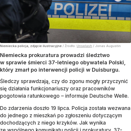
Niemiecka policja, zdjęcie ilustracyjne
/ Źródło:
Unsplash
/
Jonas Augustin
Niemiecka prokuratura prowadzi śledztwo
w sprawie śmierci 37-letniego obywatela Polski,
który zmarł po interwencji policji w Duisburgu.
Śledczy sprawdzają, czy do zgonu mogły przyczynić
się działania funkcjonariuszy oraz pracowników
pogotowia ratunkowego – informuje Deutsche Welle.
Do zdarzenia doszło 19 lipca. Policja została wezwana
do jednego z mieszkań po zgłoszeniu dotyczącym
dochodzących z niego krzyków. Jak wynika
ze wspólnego komunikatu policji i prokuratury, 37-