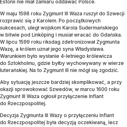
Estonii nie miał zamiaru oddawać Polsce.
W maju 1598 roku Zygmunt III Waza ruszył do Szwecji
rozprawić się z Karolem. Po początkowych
sukcesach, uległ wojskom Karola Sudermańskiego
w bitwie pod Linköping i musiał wracać do Gdańska.
W lipcu 1599 roku riksdag zdetronizował Zygmunta
Wazę, a królem uznał jego syna Władysława.
Warunkiem było wysłanie 4-letniego królewicza
do Sztokholmu, gdzie byłby wychowywany w wierze
luterańskiej. Na to Zygmunt III nie mógł się zgodzić.
Aby sytuację jeszcze bardziej skomplikować, a przy
okazji sprowokować Szwedów, w marcu 1600 roku
Zygmunt III Waza ogłosił przyłączenie Inflant
do Rzeczpospolitej.
Decyzja Zygmunta III Wazy o przyłączeniu Inflant
do Rzeczpospolitej była decyzją oczekiwaną, lecz