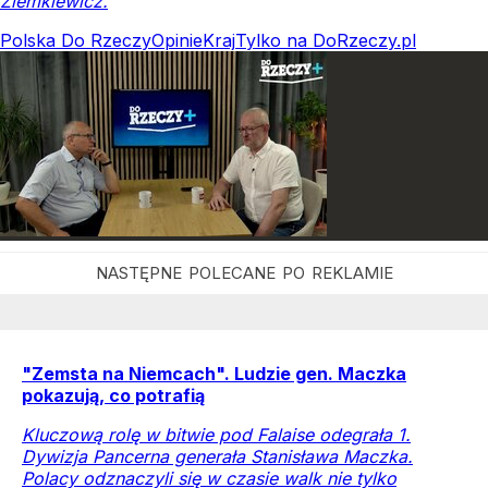
Ziemkiewicz.
Polska Do Rzeczy
Opinie
Kraj
Tylko na DoRzeczy.pl
"Zemsta na Niemcach". Ludzie gen. Maczka
pokazują, co potrafią
Kluczową rolę w bitwie pod Falaise odegrała 1.
Dywizja Pancerna generała Stanisława Maczka.
Polacy odznaczyli się w czasie walk nie tylko