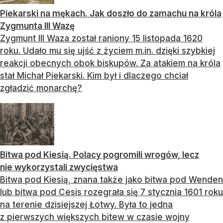
Piekarski na mękach. Jak doszło do zamachu na króla
Zygmunta III Wazę
Zygmunt III Waza został raniony 15 listopada 1620
roku. Udało mu się ujść z życiem m.in. dzięki szybkiej
reakcji obecnych obok biskupów. Za atakiem na króla
stał Michał Piekarski. Kim był i dlaczego chciał
zgładzić monarchę?
Bitwa pod Kiesią. Polacy pogromili wrogów, lecz
nie wykorzystali zwycięstwa
Bitwa pod Kiesią, znana także jako bitwa pod Wenden
lub bitwa pod Cesis rozegrała się 7 stycznia 1601 roku
na terenie dzisiejszej Łotwy. Była to jedna
z pierwszych większych bitew w czasie wojny