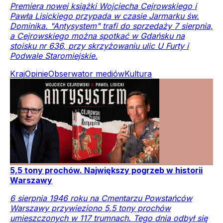
Premiera nowej książki Wojciecha Cejrowskiego i
Pawła Lisickiego przypada w czasie Jarmarku św.
Dominika. "Antysystem" trafi do sprzedaży 7 sierpnia,
a Cejrowskiego można spotkać w Gdańsku na
stoisku nr 636, przy skrzyżowaniu ulic U Furty i
Podwale Staromiejskie.
Kraj
Opinie
Obserwator mediów
Kultura
5,5 tony prochów. Największy pogrzeb w historii
Warszawy
6 sierpnia 1946 roku na Cmentarzu Powstańców
Warszawy przywieziono 5,5 tony prochów
umieszczonych w 117 trumnach. Tego dnia odbył się