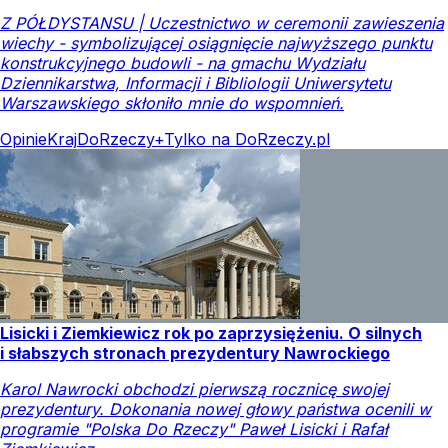
Z PÓŁDYSTANSU | Uczestnictwo w ceremonii zawieszenia
wiechy - symbolizującej osiągnięcie najwyższego punktu
konstrukcyjnego budowli - na gmachu Wydziału
Dziennikarstwa, Informacji i Bibliologii Uniwersytetu
Warszawskiego skłoniło mnie do wspomnień.
Opinie
Kraj
DoRzeczy+
Tylko na DoRzeczy.pl
Lisicki i Ziemkiewicz rok po zaprzysiężeniu. O silnych
i słabszych stronach prezydentury Nawrockiego
Karol Nawrocki obchodzi pierwszą rocznicę swojej
prezydentury. Dokonania nowej głowy państwa ocenili w
programie "Polska Do Rzeczy" Paweł Lisicki i Rafał