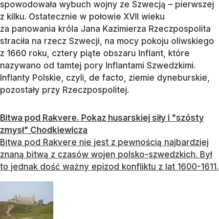
spowodowała wybuch wojny ze Szwecją – pierwszej
z kilku. Ostatecznie w połowie XVII wieku
za panowania króla Jana Kazimierza Rzeczpospolita
straciła na rzecz Szwecji, na mocy pokoju oliwskiego
z 1660 roku, cztery piąte obszaru Inflant, które
nazywano od tamtej pory Inflantami Szwedzkimi.
Inflanty Polskie, czyli, de facto, ziemie dyneburskie,
pozostały przy Rzeczpospolitej.
Bitwa pod Rakvere. Pokaz husarskiej siły i "szósty
zmysł" Chodkiewicza
Bitwa pod Rakvere nie jest z pewnością najbardziej
znaną bitwą z czasów wojen polsko-szwedzkich. Był
to jednak dość ważny epizod konfliktu z lat 1600-1611.