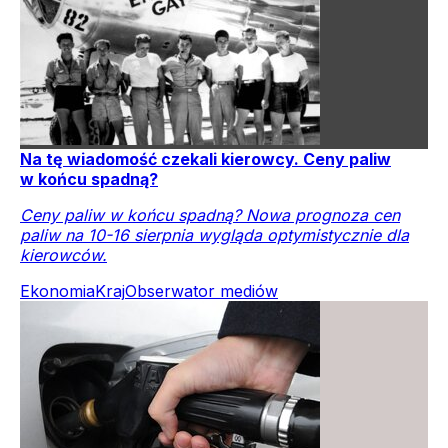
Na tę wiadomość czekali kierowcy. Ceny paliw
w końcu spadną?
Ceny paliw w końcu spadną? Nowa prognoza cen
paliw na 10-16 sierpnia wygląda optymistycznie dla
kierowców.
Ekonomia
Kraj
Obserwator mediów