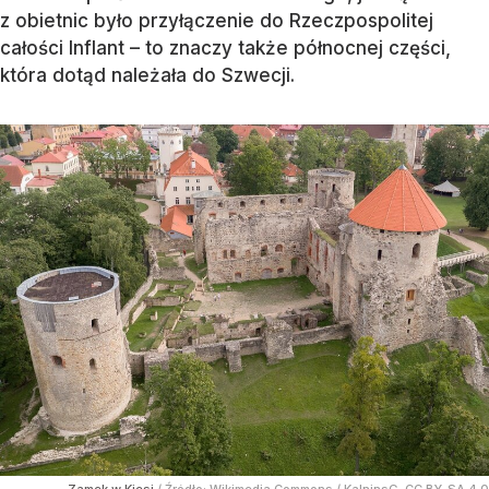
z obietnic było przyłączenie do Rzeczpospolitej
całości Inflant – to znaczy także północnej części,
która dotąd należała do Szwecji.
Zamek w Kiesi
/ Źródło:
Wikimedia Commons
/
KalninsG, CC BY-SA 4.0