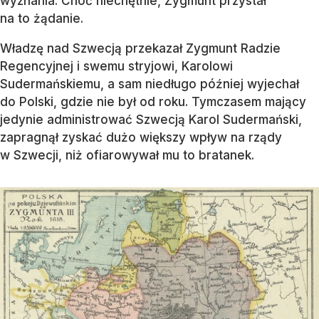
wyznania. Choć niechętnie, Zygmunt przystał
na to żądanie.
Władzę nad Szwecją przekazał Zygmunt Radzie
Regencyjnej i swemu stryjowi, Karolowi
Sudermańskiemu, a sam niedługo później wyjechał
do Polski, gdzie nie był od roku. Tymczasem mający
jedynie administrować Szwecją Karol Sudermański,
zapragnął zyskać dużo większy wpływ na rządy
w Szwecji, niż ofiarowywał mu to bratanek.