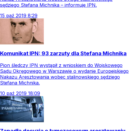
sędziego Stefana Michnika – informuje IPN.
15
paź
2019
8:29
Komunikat IPN: 93 zarzuty dla Stefana Michnika
Pion śledczy IPN wystąpił z wnioskiem do Wojskowego
Sądu Okręgowego w Warszawie o wydanie Europejskiego
Nakazu Aresztowania wobec stalinowskiego sędziego
Stefana Michnika.
10
paź
2019
18:09
Zapadła decyzja o tymczasowym aresztowaniu