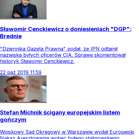
Sławomir Cenckiewicz o doniesieniach "DGP":
Brednie
"Dziennika Gazeta Prawna" podał, że IPN odtajnił
nazwiska byłych oficerów CIA. Sprawę skomentował
historyk Sławomir Cenckiewicz.
22
paź
2019
11:59
Stefan Michnik ścigany europejskim listem
gończym
Wojskowy Sąd Okręgowy w Warszawie wydał Europejski
Nakaz Aresztowania wobec byłego stalinowskiego