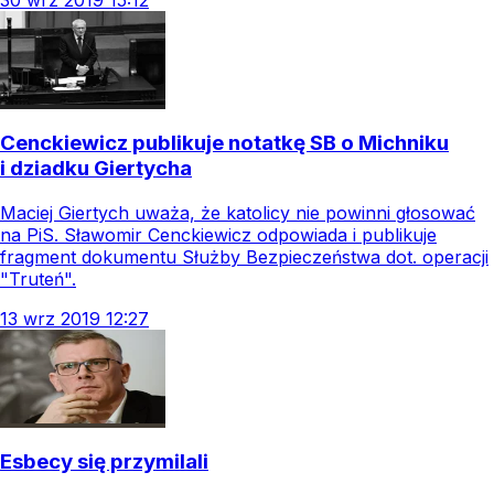
30
wrz
2019
15:12
Cenckiewicz publikuje notatkę SB o Michniku
i dziadku Giertycha
Maciej Giertych uważa, że katolicy nie powinni głosować
na PiS. Sławomir Cenckiewicz odpowiada i publikuje
fragment dokumentu Służby Bezpieczeństwa dot. operacji
"Truteń".
13
wrz
2019
12:27
Esbecy się przymilali