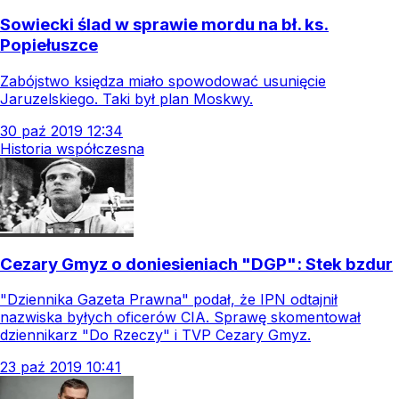
Sowiecki ślad w sprawie mordu na bł. ks.
Popiełuszce
Zabójstwo księdza miało spowodować usunięcie
Jaruzelskiego. Taki był plan Moskwy.
30
paź
2019
12:34
Historia współczesna
Cezary Gmyz o doniesieniach "DGP": Stek bzdur
"Dziennika Gazeta Prawna" podał, że IPN odtajnił
nazwiska byłych oficerów CIA. Sprawę skomentował
dziennikarz "Do Rzeczy" i TVP Cezary Gmyz.
23
paź
2019
10:41