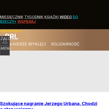
MIESIĘCZNIK
TYGODNIK
KSIĄŻKI
WIDEO
DO
RZECZY+
WSPIERAJ
SUBSKRYBUJ
PRL
ZALOGUJ
ŻOŁNIERZE WYKLĘCI
SOLIDARNOŚĆ
MENU
Szokujące nagranie Jerzego Urbana. Chodzi