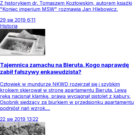
Z historykiem dr. Tomaszem Kozłowskim, autorem książki
"Koniec imperium MSW" rozmawia Jan Hlebowicz.
29
sie
2019
6:11
Historia
Tajemnica zamachu na Bieruta. Kogo naprawdę
zabił fałszywy enkawudzista?
Człowiek w mundurze NKWD rozejrzał się i szybkim
krokiem skierował w stronę apartamentu Bieruta. Lewą
ręką nacisnął klamkę, prawą wyciągnął pistolet z kabury.
Osobnik siedzący za biurkiem w przedsionku apartamentu
podniósł nań wzrok....
22
sie
2019
13:22