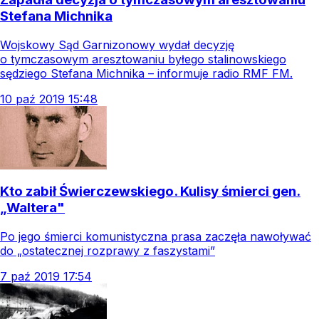
Stefana Michnika
Wojskowy Sąd Garnizonowy wydał decyzję
o tymczasowym aresztowaniu byłego stalinowskiego
sędziego Stefana Michnika – informuje radio RMF FM.
10
paź
2019
15:48
Kto zabił Świerczewskiego. Kulisy śmierci gen.
„Waltera"
Po jego śmierci komunistyczna prasa zaczęła nawoływać
do „ostatecznej rozprawy z faszystami”
7
paź
2019
17:54