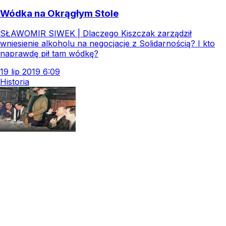
Wódka na Okrągłym Stole
SŁAWOMIR SIWEK | Dlaczego Kiszczak zarządził
wniesienie alkoholu na negocjacje z Solidarnością? I kto
naprawdę pił tam wódkę?
19
lip
2019
6:09
Historia