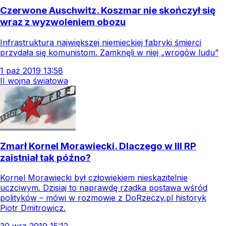
Czerwone Auschwitz. Koszmar nie skończył się
wraz z wyzwoleniem obozu
Infrastruktura największej niemieckiej fabryki śmierci
przydała się komunistom. Zamknęli w niej „wrogów ludu”
1
paź
2019
13:58
II wojna światowa
Zmarł Kornel Morawiecki. Dlaczego w III RP
zaistniał tak późno?
Kornel Morawiecki był człowiekiem nieskazitelnie
uczciwym. Dzisiaj to naprawdę rzadka postawa wśród
polityków – mówi w rozmowie z DoRzeczy.pl historyk
Piotr Dmitrowicz.