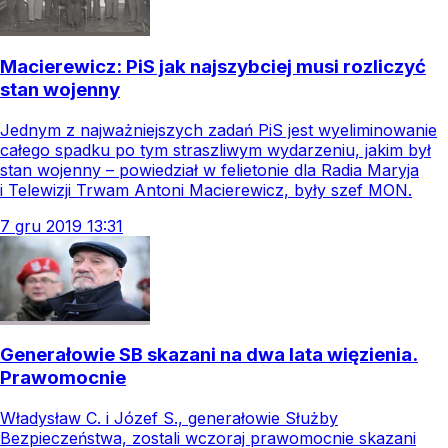
Macierewicz: PiS jak najszybciej musi rozliczyć
stan wojenny
Jednym z najważniejszych zadań PiS jest wyeliminowanie
całego spadku po tym straszliwym wydarzeniu, jakim był
stan wojenny – powiedział w felietonie dla Radia Maryja
i Telewizji Trwam Antoni Macierewicz, były szef MON.
7
gru
2019
13:31
Generałowie SB skazani na dwa lata więzienia.
Prawomocnie
Władysław C. i Józef S., generałowie Służby
Bezpieczeństwa, zostali wczoraj prawomocnie skazani