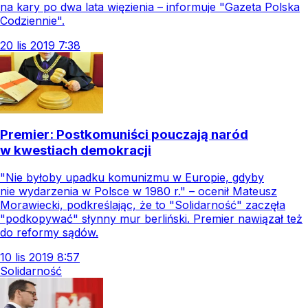
na kary po dwa lata więzienia – informuje "Gazeta Polska
Codziennie".
20
lis
2019
7:38
Premier: Postkomuniści pouczają naród
w kwestiach demokracji
"Nie byłoby upadku komunizmu w Europie, gdyby
nie wydarzenia w Polsce w 1980 r." – ocenił Mateusz
Morawiecki, podkreślając, że to "Solidarność" zaczęła
"podkopywać" słynny mur berliński. Premier nawiązał też
do reformy sądów.
10
lis
2019
8:57
Solidarność