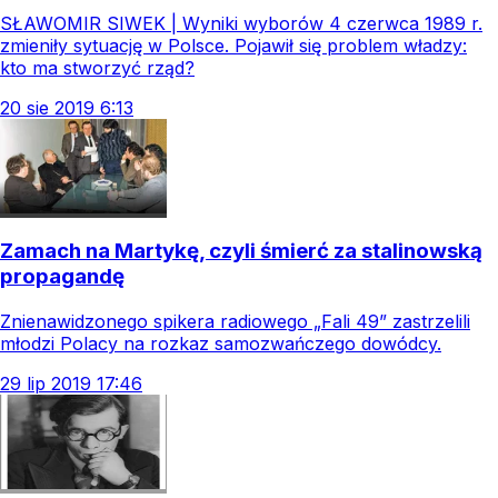
SŁAWOMIR SIWEK | Wyniki wyborów 4 czerwca 1989 r.
zmieniły sytuację w Polsce. Pojawił się problem władzy:
kto ma stworzyć rząd?
20
sie
2019
6:13
Zamach na Martykę, czyli śmierć za stalinowską
propagandę
Znienawidzonego spikera radiowego „Fali 49” zastrzelili
młodzi Polacy na rozkaz samozwańczego dowódcy.
29
lip
2019
17:46