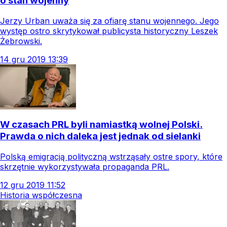
o stan wojenny
Jerzy Urban uważa się za ofiarę stanu wojennego. Jego
występ ostro skrytykował publicysta historyczny Leszek
Żebrowski.
14
gru
2019
13:39
W czasach PRL byli namiastką wolnej Polski.
Prawda o nich daleka jest jednak od sielanki
Polską emigracją polityczną wstrząsały ostre spory, które
skrzętnie wykorzystywała propaganda PRL.
12
gru
2019
11:52
Historia współczesna