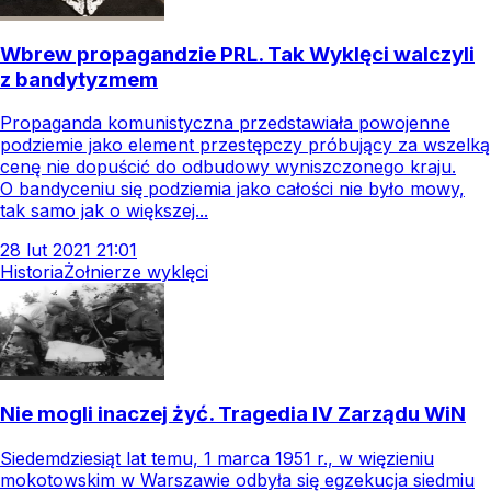
Wbrew propagandzie PRL. Tak Wyklęci walczyli
z bandytyzmem
Propaganda komunistyczna przedstawiała powojenne
podziemie jako element przestępczy próbujący za wszelką
cenę nie dopuścić do odbudowy wyniszczonego kraju.
O bandyceniu się podziemia jako całości nie było mowy,
tak samo jak o większej...
28
lut
2021
21:01
Historia
Żołnierze wyklęci
Nie mogli inaczej żyć. Tragedia IV Zarządu WiN
Siedemdziesiąt lat temu, 1 marca 1951 r., w więzieniu
mokotowskim w Warszawie odbyła się egzekucja siedmiu