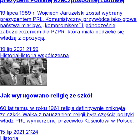
prezydent Polskiej Rzeczpospolitej Ludowej
19 lipca 1989 r. Wojciech Jaruzelski został wybrany
prezydentem PRL. Komunistyczny przywódca jako głowa
państwa miał być „kompromisem” i jednocześnie
zabezpieczeniem dla PZPR, która miała podzielić się
władzą z opozycją.
19
lip
2021
21:59
Historia
Historia współczesna
Jak wyrugowano religię ze szkół
60 lat temu, w roku 1961 religia definitywnie zniknęła
ze szkół. Walka z nauczaniem religii była częścią polityki
władz PRL wymierzonej przeciwko Kościołowi w Polsce.
15
lip
2021
21:24
Historia