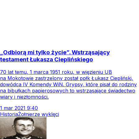
„Odbiorą mi tylko życie”. Wstrząsający
testament Łukasza Cieplińskiego
70 lat temu, 1 marca 1951 roku, w więzieniu UB
na Mokotowie zastrzelony został ppłk Łukasz Ciepliński,
dowódca IV Komendy WiN. Grypsy, które pisał do rodziny
na bibułkach papierosowych to wstrząsające świadectwo
wiary i niezłomności.
1
mar
2021
9:40
Historia
Żołnierze wyklęci