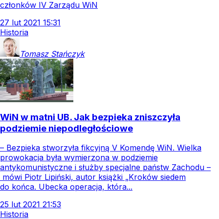
członków IV Zarządu WiN
27
lut
2021
15:31
Historia
Tomasz
Stańczyk
WiN w matni UB. Jak bezpieka zniszczyła
podziemie niepodległościowe
– Bezpieka stworzyła fikcyjną V Komendę WiN. Wielka
prowokacja była wymierzona w podziemie
antykomunistyczne i służby specjalne państw Zachodu –
mówi Piotr Lipiński, autor książki „Kroków siedem
do końca. Ubecka operacja, która...
25
lut
2021
21:53
Historia