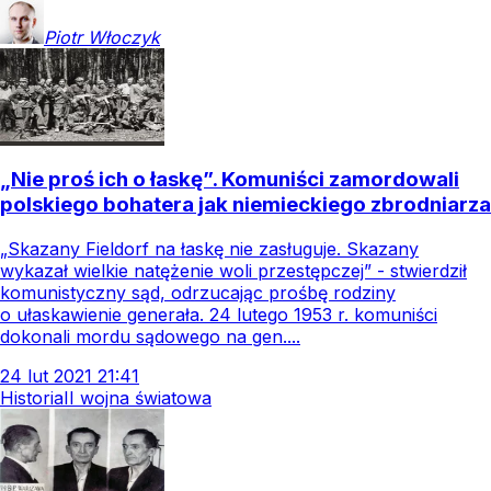
Piotr
Włoczyk
„Nie proś ich o łaskę”. Komuniści zamordowali
polskiego bohatera jak niemieckiego zbrodniarza
„Skazany Fieldorf na łaskę nie zasługuje. Skazany
wykazał wielkie natężenie woli przestępczej” - stwierdził
komunistyczny sąd, odrzucając prośbę rodziny
o ułaskawienie generała. 24 lutego 1953 r. komuniści
dokonali mordu sądowego na gen....
24
lut
2021
21:41
Historia
II wojna światowa