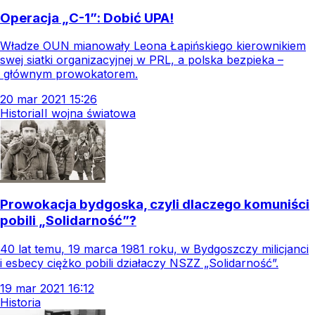
Operacja „C-1”: Dobić UPA!
Władze OUN mianowały Leona Łapińskiego kierownikiem
swej siatki organizacyjnej w PRL, a polska bezpieka –
głównym prowokatorem.
20
mar
2021
15:26
Historia
II wojna światowa
Prowokacja bydgoska, czyli dlaczego komuniści
pobili „Solidarność”?
40 lat temu, 19 marca 1981 roku, w Bydgoszczy milicjanci
i esbecy ciężko pobili działaczy NSZZ „Solidarność”.
19
mar
2021
16:12
Historia