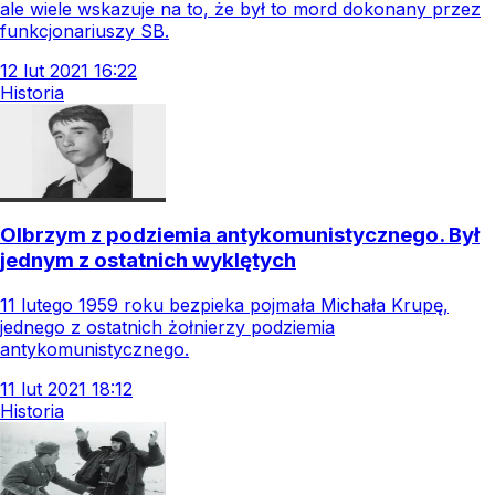
ale wiele wskazuje na to, że był to mord dokonany przez
funkcjonariuszy SB.
12
lut
2021
16:22
Historia
Olbrzym z podziemia antykomunistycznego. Był
jednym z ostatnich wyklętych
11 lutego 1959 roku bezpieka pojmała Michała Krupę,
jednego z ostatnich żołnierzy podziemia
antykomunistycznego.
11
lut
2021
18:12
Historia