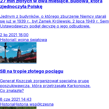
27 mln złotych w dwa miesiące. Budowa, która
zjednoczyła Polskę
Jednym z budynków, o którego zburzenie Niemcy starali
się już w 1939 r., był Zamek Królewski. 2 lipca 1949 r. Sejm
Ustawodawczy podjął decyzję o jego odbudowie.
2
lip
2021
18:00
Historia
II wojna światowa
SB na tropie złotego pociągu
Generał Kiszczak zorganizował specjalną grupę
poszukiwawczą, która przetrząsała Karkonosze.
Co znalazła?
8
cze
2021
14:43
Historia
Historia współczesna