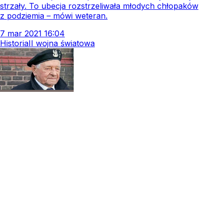
strzały. To ubecja rozstrzeliwała młodych chłopaków
z podziemia – mówi weteran.
7
mar
2021
16:04
Historia
II wojna światowa