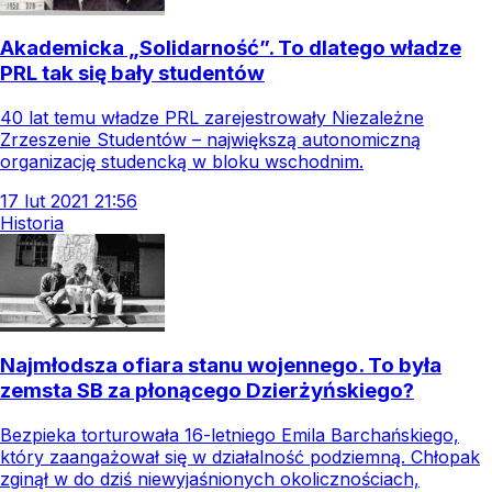
Akademicka „Solidarność”. To dlatego władze
PRL tak się bały studentów
40 lat temu władze PRL zarejestrowały Niezależne
Zrzeszenie Studentów – największą autonomiczną
organizację studencką w bloku wschodnim.
17
lut
2021
21:56
Historia
Najmłodsza ofiara stanu wojennego. To była
zemsta SB za płonącego Dzierżyńskiego?
Bezpieka torturowała 16-letniego Emila Barchańskiego,
który zaangażował się w działalność podziemną. Chłopak
zginął w do dziś niewyjaśnionych okolicznościach,