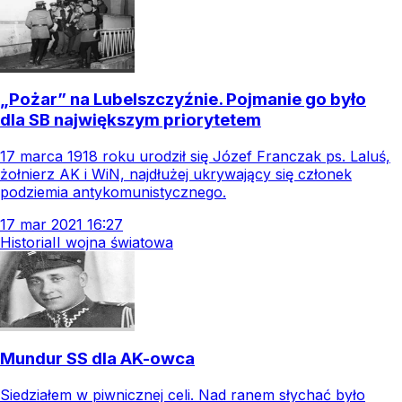
„Pożar” na Lubelszczyźnie. Pojmanie go było
dla SB największym priorytetem
17 marca 1918 roku urodził się Józef Franczak ps. Laluś,
żołnierz AK i WiN, najdłużej ukrywający się członek
podziemia antykomunistycznego.
17
mar
2021
16:27
Historia
II wojna światowa
Mundur SS dla AK-owca
Siedziałem w piwnicznej celi. Nad ranem słychać było