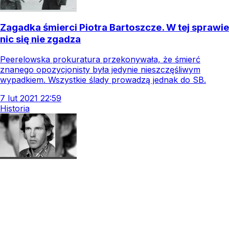
Zagadka śmierci Piotra Bartoszcze. W tej sprawie
nic się nie zgadza
Peerelowska prokuratura przekonywała, że śmierć
znanego opozycjonisty była jedynie nieszczęśliwym
wypadkiem. Wszystkie ślady prowadzą jednak do SB.
7
lut
2021
22:59
Historia