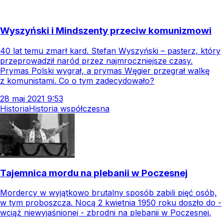
Wyszyński i Mindszenty przeciw komunizmowi
40 lat temu zmarł kard. Stefan Wyszyński – pasterz, który
przeprowadził naród przez najmroczniejsze czasy.
Prymas Polski wygrał, a prymas Węgier przegrał walkę
z komunistami. Co o tym zadecydowało?
28
maj
2021
9:53
Historia
Historia współczesna
Tajemnica mordu na plebanii w Poczesnej
Mordercy w wyjątkowo brutalny sposób zabili pięć osób,
w tym proboszcza. Nocą 2 kwietnia 1950 roku doszło do -
wciąż niewyjaśnionej - zbrodni na plebanii w Poczesnej.