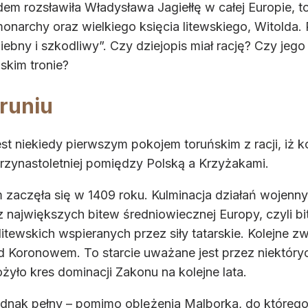
 rozsławiła Władysława Jagiełłę w całej Europie, to 
onarchy oraz wielkiego księcia litewskiego, Witolda.
iebny i szkodliwy”. Czy dziejopis miał rację? Czy jeg
lskim tronie?
runiu
st niekiedy pierwszym pokojem toruńskim z racji, iż k
rzynastoletniej pomiędzy Polską a Krzyżakami.
zaczęła się w 1409 roku. Kulminacja działań wojenny
j z największych bitew średniowiecznej Europy, czyli 
litewskich wspieranych przez siły tatarskie. Kolejne z
od Koronowem. To starcie uważane jest przez niektóry
żyło kres dominacji Zakonu na kolejne lata.
jednak pełny – pomimo oblężenia Malborka, do które