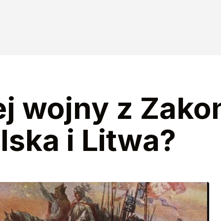
ej wojny z Zak
lska i Litwa?