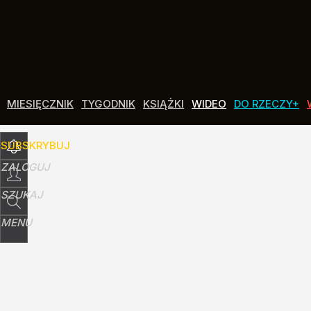
Udostępnij
3
Skomentuj
MIESIĘCZNIK
TYGODNIK
KSIĄŻKI
WIDEO
DO RZECZY+
SUBSKRYBUJ
ZALOGUJ
SZUKAJ
MENU