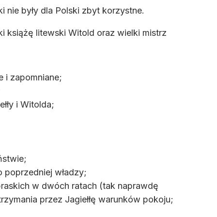
i nie były dla Polski zbyt korzystne.
 książę litewski Witold oraz wielki mistrz
e i zapomniane;
;
ły i Witolda;
ństwie;
o poprzedniej władzy;
praskich w dwóch ratach (tak naprawdę
trzymania przez Jagiełłę warunków pokoju;