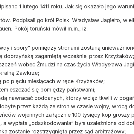
pisano 1 lutego 1411 roku. Jak się okazało jego warunk
ów. Podpisali go król Polski Władysław Jagiełło, wielki
en. Pokój toruński mówił m.in., iż:
dy i spory” pomiędzy stronami zostaną unieważnion
ię dobrzyńską zagarniętą wcześniej przez Krzyżaków
szczeń wobec Żmudzi na czas życia Władysława Jagieł
krainę Zawkrze;
dą po pięciu miesiącach w ręce Krzyżaków;
zemieszczać się pomiędzy państwami;
ędą nawracać poddanych, którzy wciąż tkwili w poga
zdobyte przez każdą ze stron w czasie wojny, wrócą d
jeńców wojennych za łącznie 100 tysięcy kop groszy 
j, a wypłata „odszkodowania” była uzależniona od do
ka zostanie rozstrzygnięta przez sąd arbitrażowy;