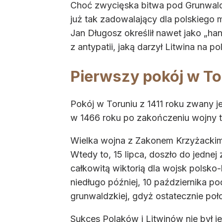
Choć zwycięska bitwa pod Grunwaldem
już tak zadowalający dla polskiego m
Jan Długosz określił nawet jako „han
z antypatii, jaką darzył Litwina na po
Pierwszy pokój w To
Pokój w Toruniu z 1411 roku zwany je
w 1466 roku po zakończeniu wojny t
Wielka wojna z Zakonem Krzyżackim 
Wtedy to, 15 lipca, doszło do jedne
całkowitą wiktorią dla wojsk polsko-
niedługo później, 10 października p
grunwaldzkiej, gdyż ostatecznie poło
Sukces Polaków i Litwinów nie był 