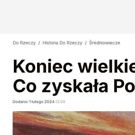
Do Rzeczy
/
Historia Do Rzeczy
/
Średniowiecze
Koniec wielki
Co zyskała Po
Dodano:
1
lutego
2024
13:09