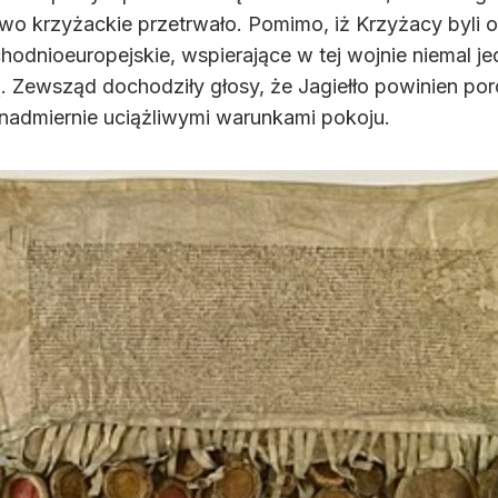
wo krzyżackie przetrwało. Pomimo, iż Krzyżacy byli os
chodnioeuropejskie, wspierające w tej wojnie niemal 
ą. Zewsząd dochodziły głosy, że Jagiełło powinien p
 nadmiernie uciążliwymi warunkami pokoju.