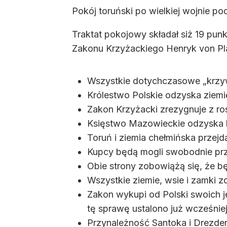
Pokój toruński po wielkiej wojnie pod
Traktat pokojowy składał siż 19 punkt
Zakonu Krzyżackiego Henryk von Plau
Wszystkie dotychczasowe „krzyw
Królestwo Polskie odzyska ziem
Zakon Krzyżacki zrezygnuje z ro
Księstwo Mazowieckie odzyska 
Toruń i ziemia chełmińska przej
Kupcy będą mogli swobodnie pr
Obie strony zobowiążą się, że b
Wszystkie ziemie, wsie i zamki 
Zakon wykupi od Polski swoich 
tę sprawę ustalono już wcześnie
Przynależność Santoka i Drezden