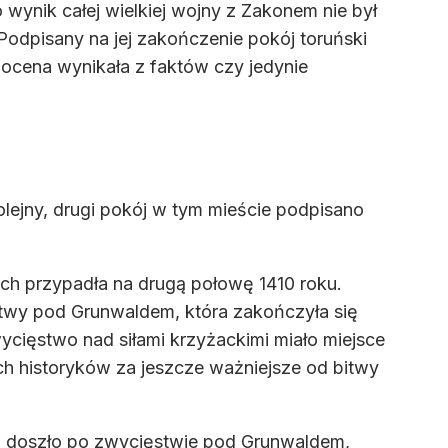
wynik całej wielkiej wojny z Zakonem nie był
 Podpisany na jej zakończenie pokój toruński
o ocena wynikała z faktów czy jedynie
olejny, drugi pokój w tym mieście podpisano
ch przypadła na drugą połowę 1410 roku.
bitwy pod Grunwaldem, która zakończyła się
wycięstwo nad siłami krzyżackimi miało miejsce
ch historyków za jeszcze ważniejsze od bitwy
go doszło po zwycięstwie pod Grunwaldem,