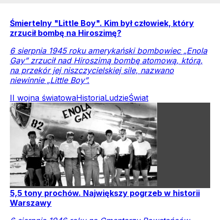
Śmiertelny "Little Boy". Kim był człowiek, który
zrzucił bombę na Hiroszimę?
6 sierpnia 1945 roku amerykański bombowiec „Enola
Gay” zrzucił nad Hiroszimą bombę atomową, którą,
na przekór jej niszczycielskiej sile, nazwano
niewinnie „Little Boy”.
II wojna światowa
Historia
Ludzie
Świat
5,5 tony prochów. Największy pogrzeb w historii
Warszawy