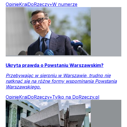
Opinie
Kraj
DoRzeczy+
W numerze
Ukryta prawda o Powstaniu Warszawskim?
Przebywając w sierpniu w Warszawie, trudno nie
natknąć się na różne formy wspominania Powstania
Warszawskiego.
Opinie
Kraj
DoRzeczy+
Tylko na DoRzeczy.pl