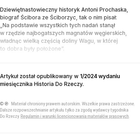
Dziewiętnastowieczny historyk Antoni Prochaska,
biograf Ścibora ze Ściborzyc, tak o nim pisał:
„Na podstawie wszystkich tych nadań stanął
w rzędzie najbogatszych magnatów węgierskich,
władnąc wielką częścią doliny Wagu, w której
to dobra były położone”.
Artykuł został opublikowany w
1/2024 wydaniu
miesięcznika
Historia Do Rzeczy
.
© ℗
Materiał chroniony prawem autorskim. Wszelkie prawa zastrzeżone.
Dalsze rozpowszechnianie artykułu tylko za zgodą wydawcy tygodnika
Do Rzeczy.
Regulamin i warunki licencjonowania materiałów prasowych
.