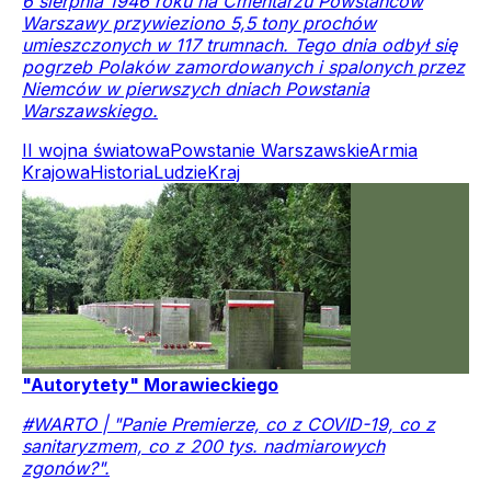
6 sierpnia 1946 roku na Cmentarzu Powstańców
Warszawy przywieziono 5,5 tony prochów
umieszczonych w 117 trumnach. Tego dnia odbył się
pogrzeb Polaków zamordowanych i spalonych przez
Niemców w pierwszych dniach Powstania
Warszawskiego.
II wojna światowa
Powstanie Warszawskie
Armia
Krajowa
Historia
Ludzie
Kraj
"Autorytety" Morawieckiego
#WARTO | "Panie Premierze, co z COVID-19, co z
sanitaryzmem, co z 200 tys. nadmiarowych
zgonów?".