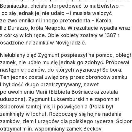
Bośniaczka, chciała storpedować to małżeństwo –
co się jednak jej nie udało – i musiała walczyć
ze zwolennikami innego pretendenta – Karola
II z Durazzo, króla Neapolu. W rezultacie wpadła wraz
z córką w ich ręce. Obie kobiety zostały w 1387 r.
osadzone na zamku w Novigradzie.
Nielubiany zięć Zygmunt pospieszył na pomoc, obległ
zamek, nie udało mu się jednak go zdobyć. Próbował
następnie rozmów, do których wyznaczył Ścibora.
Ten jednak został uwięziony przez obrońców zamku
i był dość długo przetrzymywany, nawet
po uwolnieniu Marii (Elżbieta Bośniaczka została
uduszona). Zygmunt Luksemburski nie zapomniał
Ściborowi tamtej misji i poświęcenia (Polak był
zamknięty w lochu). Rozpoczęły się hojne nadania
zamków, ziem i urzędów dla polskiego rycerza. Ścibor
otrzymał m.in. wspomniany zamek Beckov.