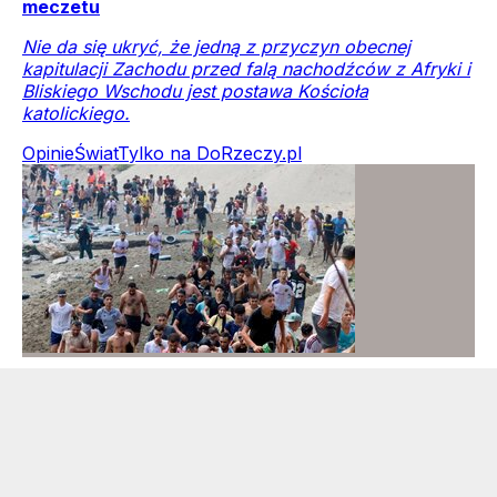
meczetu
Nie da się ukryć, że jedną z przyczyn obecnej
kapitulacji Zachodu przed falą nachodźców z Afryki i
Bliskiego Wschodu jest postawa Kościoła
katolickiego.
Opinie
Świat
Tylko na DoRzeczy.pl