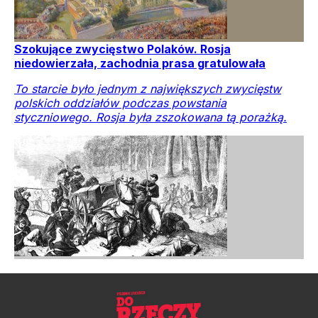
Szokujące zwycięstwo Polaków. Rosja
niedowierzała, zachodnia prasa gratulowała
To starcie było jednym z największych zwycięstw
polskich oddziałów podczas powstania
styczniowego. Rosja była zszokowana tą porażką.