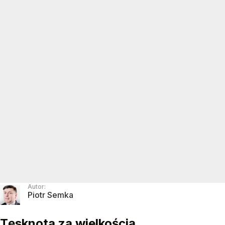
Autor:
Piotr Semka
Tęsknota za wielkością