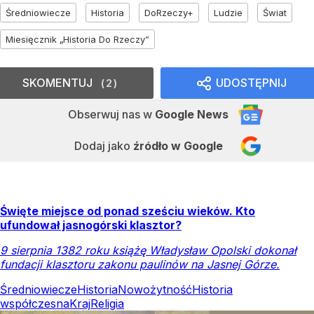
Średniowiecze
Historia
DoRzeczy+
Ludzie
Świat
Miesięcznik „Historia Do Rzeczy”
SKOMENTUJ
UDOSTĘPNIJ
2
Obserwuj nas
w
Google News
Dodaj jako
źródło w Google
Święte miejsce od ponad sześciu wieków. Kto
ufundował jasnogórski klasztor?
9 sierpnia 1382 roku książę Władysław Opolski dokonał
fundacji klasztoru zakonu paulinów na Jasnej Górze.
Średniowiecze
Historia
Nowożytność
Historia
współczesna
Kraj
Religia