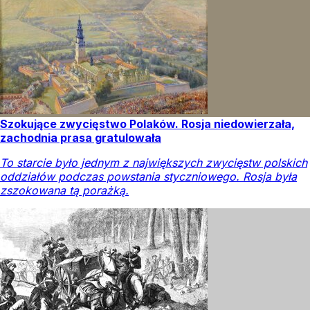
Szokujące zwycięstwo Polaków. Rosja niedowierzała,
zachodnia prasa gratulowała
To starcie było jednym z największych zwycięstw polskich
oddziałów podczas powstania styczniowego. Rosja była
zszokowana tą porażką.