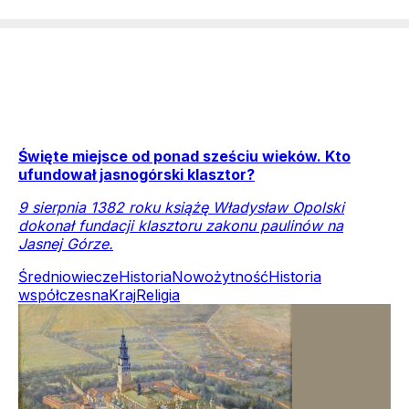
Święte miejsce od ponad sześciu wieków. Kto
ufundował jasnogórski klasztor?
9 sierpnia 1382 roku książę Władysław Opolski
dokonał fundacji klasztoru zakonu paulinów na
Jasnej Górze.
Średniowiecze
Historia
Nowożytność
Historia
współczesna
Kraj
Religia