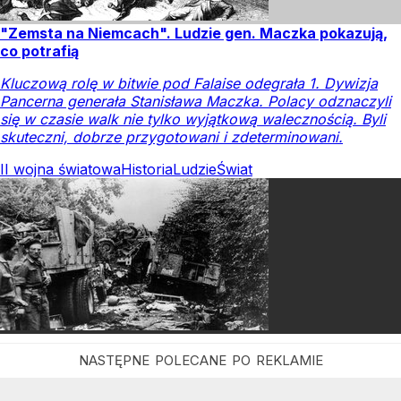
"Zemsta na Niemcach". Ludzie gen. Maczka pokazują,
co potrafią
Kluczową rolę w bitwie pod Falaise odegrała 1. Dywizja
Pancerna generała Stanisława Maczka. Polacy odznaczyli
się w czasie walk nie tylko wyjątkową walecznością. Byli
skuteczni, dobrze przygotowani i zdeterminowani.
II wojna światowa
Historia
Ludzie
Świat