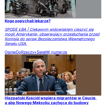
Kogo popychali lekarze?
SPODE ŁBA | Ciekawym widowiskiem cieszyć się
mogli Amerykanie, obserwujący przesłuchania przed
Komisją do spraw Bezpieczeństwa Wewnętrznego
Senatu USA.
Opinie
DoRzeczy+
Świat
W numerze
Hiszpański Kościół wspiera migrantów w Ceucie,
a abp Nowego Meksyku zachęca do budowy