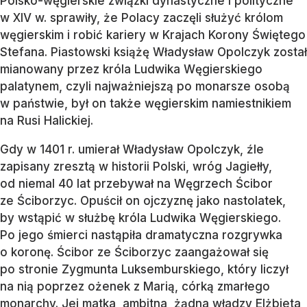
Polsko-węgierskie związki dynastyczne i polityczne
w XIV w. sprawiły, że Polacy zaczęli służyć królom
węgierskim i robić kariery w Krajach Korony Świętego
Stefana. Piastowski książę Władysław Opolczyk został
mianowany przez króla Ludwika Węgierskiego
palatynem, czyli najważniejszą po monarsze osobą
w państwie, był on także węgierskim namiestnikiem
na Rusi Halickiej.
Gdy w 1401 r. umierał Władysław Opolczyk, źle
zapisany zresztą w historii Polski, wróg Jagiełły,
od niemal 40 lat przebywał na Węgrzech Ścibor
ze Ściborzyc. Opuścił on ojczyznę jako nastolatek,
by wstąpić w służbę króla Ludwika Węgierskiego.
Po jego śmierci nastąpiła dramatyczna rozgrywka
o koronę. Ścibor ze Ściborzyc zaangażował się
po stronie Zygmunta Luksemburskiego, który liczył
na nią poprzez ożenek z Marią, córką zmarłego
monarchy. Jej matka, ambitna, żądna władzy Elżbieta