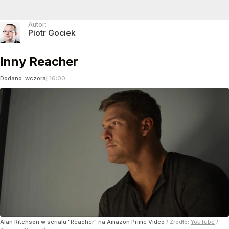
Autor:
Piotr Gociek
Inny Reacher
Dodano:
wczoraj
16:00
Alan Ritchson w serialu "Reacher" na Amazon Prime Video
/ Źródło:
YouTube
/