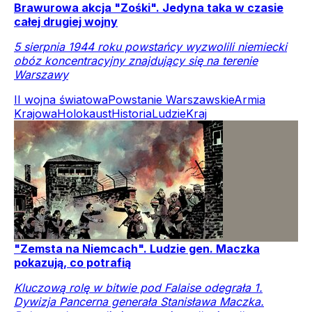
Brawurowa akcja "Zośki". Jedyna taka w czasie
całej drugiej wojny
5 sierpnia 1944 roku powstańcy wyzwolili niemiecki
obóz koncentracyjny znajdujący się na terenie
Warszawy
II wojna światowa
Powstanie Warszawskie
Armia
Krajowa
Holokaust
Historia
Ludzie
Kraj
"Zemsta na Niemcach". Ludzie gen. Maczka
pokazują, co potrafią
Kluczową rolę w bitwie pod Falaise odegrała 1.
Dywizja Pancerna generała Stanisława Maczka.