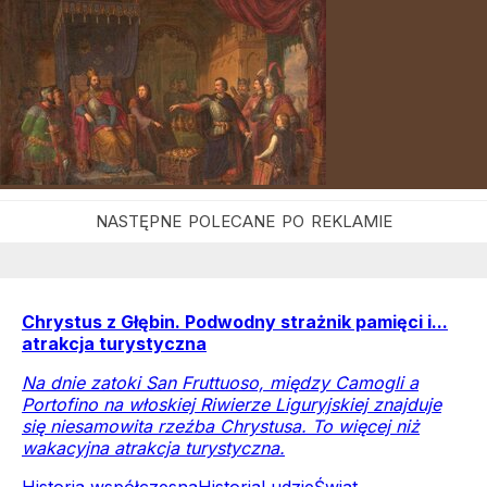
Chrystus z Głębin. Podwodny strażnik pamięci i...
atrakcja turystyczna
Na dnie zatoki San Fruttuoso, między Camogli a
Portofino na włoskiej Riwierze Liguryjskiej znajduje
się niesamowita rzeźba Chrystusa. To więcej niż
wakacyjna atrakcja turystyczna.
Historia współczesna
Historia
Ludzie
Świat