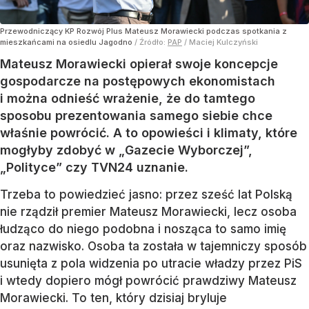
Przewodniczący KP Rozwój Plus Mateusz Morawiecki podczas spotkania z
mieszkańcami na osiedlu Jagodno
/ Źródło:
PAP
/
Maciej Kulczyński
Mateusz Morawiecki opierał swoje koncepcje
gospodarcze na postępowych ekonomistach
i można odnieść wrażenie, że do tamtego
sposobu prezentowania samego siebie chce
właśnie powrócić. A to opowieści i klimaty, które
mogłyby zdobyć w „Gazecie Wyborczej”,
„Polityce” czy TVN24 uznanie.
Trzeba to powiedzieć jasno: przez sześć lat Polską
nie rządził premier Mateusz Morawiecki, lecz osoba
łudząco do niego podobna i nosząca to samo imię
oraz nazwisko. Osoba ta została w tajemniczy sposób
usunięta z pola widzenia po utracie władzy przez PiS
i wtedy dopiero mógł powrócić prawdziwy Mateusz
Morawiecki. To ten, który dzisiaj bryluje