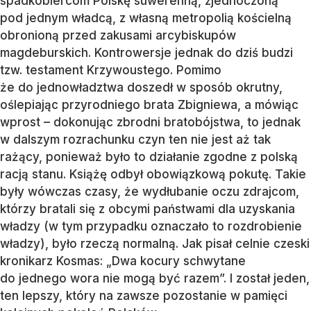
spadkobiercom Polskę suwerenną, zjednoczoną
pod jednym władcą, z własną metropolią kościelną
obronioną przed zakusami arcybiskupów
magdeburskich. Kontrowersje jednak do dziś budzi
tzw. testament Krzywoustego. Pomimo
że do jednowładztwa doszedł w sposób okrutny,
oślepiając przyrodniego brata Zbigniewa, a mówiąc
wprost – dokonując zbrodni bratobójstwa, to jednak
w dalszym rozrachunku czyn ten nie jest aż tak
rażący, ponieważ było to działanie zgodne z polską
racją stanu. Książę odbył obowiązkową pokutę. Takie
były wówczas czasy, że wydłubanie oczu zdrajcom,
którzy bratali się z obcymi państwami dla uzyskania
władzy (w tym przypadku oznaczało to rozdrobienie
władzy), było rzeczą normalną. Jak pisał celnie czeski
kronikarz Kosmas: „Dwa kocury schwytane
do jednego wora nie mogą być razem”. I został jeden,
ten lepszy, który na zawsze pozostanie w pamięci