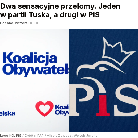
Dwa sensacyjne przełomy. Jeden
w partii Tuska, a drugi w PiS
Dodano:
wczoraj
16:00
Logo KO, PiS
/ Źródło:
PAP
/
Albert Zawada, Wojtek Jargiło