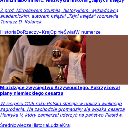
Z prof. Mirosławem Szumiłą, historykiem, wykładowcą
akademickim, autorem książki „Tajni księża” rozmawia
Tomasz D. Kolanek.
Historia
DoRzeczy+
Kraj
Opinie
Świat
W numerze
Miażdżące zwycięstwo Krzywoustego. Pokrzyżował
plany niemieckiego cesarza
W sierpniu 1109 roku Polska stanęła w obliczu wielkiego
zagrożenia. Na zachodzie gromadziły się wojska cesarza
Henryka V, który zamierzał uderzyć na państwo Piastów.
Średniowiecze
Historia
Ludzie
Kraj