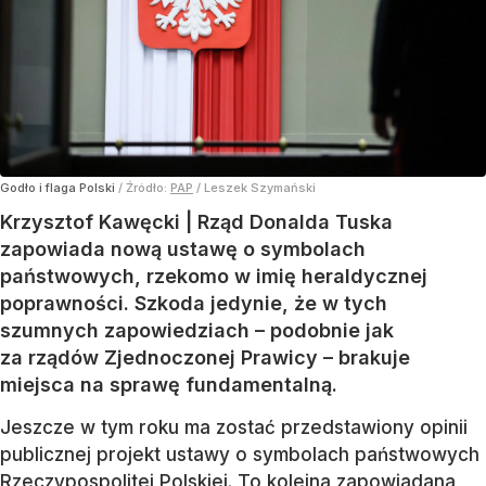
Godło i flaga Polski
/ Źródło:
PAP
/
Leszek Szymański
Krzysztof Kawęcki | Rząd Donalda Tuska
zapowiada nową ustawę o symbolach
państwowych, rzekomo w imię heraldycznej
poprawności. Szkoda jedynie, że w tych
szumnych zapowiedziach – podobnie jak
za rządów Zjednoczonej Prawicy – brakuje
miejsca na sprawę fundamentalną.
Jeszcze w tym roku ma zostać przedstawiony opinii
publicznej projekt ustawy o symbolach państwowych
Rzeczypospolitej Polskiej. To kolejna zapowiadana