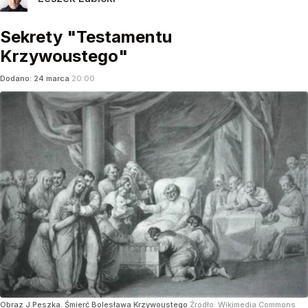
Sekrety "Testamentu
Krzywoustego"
Dodano:
24
marca
20:00
Obraz J.Peszka. Śmierć Bolesława Krzywoustego
Źródło:
Wikimedia Commons