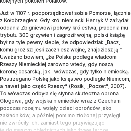
kolejnych pokoleń Polaków.
Już w 1107 r. podporządkował sobie Pomorze, łącznie
z Kołobrzegiem. Gdy król niemiecki Henryk V zażądał
oddania Zbigniewowi połowy królestwa, płacenia mu
trybutu 300 grzywien i zagroził wojną, polski książę
był na tyle pewny siebie, że odpowiedział: „Bacz,
komu grozisz: jeśli zaczniesz wojnę, znajdziesz ją!”.
Uważano bowiem, „że Polska podlega władcom
Rzeszy Niemieckiej zarówno wtedy, gdy noszą
koronę cesarską, jak i wówczas, gdy tylko niemiecką.
Postrzegano Polskę jako księstwo podległe Niemcom,
a nawet jako część Rzeszy” (Rosik, „Poczet”, 2007).
To wówczas odbyła się słynna skuteczna obrona
Głogowa, gdy wojska niemieckie wraz z Czechami
podczas rozejmu wzięły dzieci obrońców jako
zakładników, a później pomimo złożonej przysięgi
nie zwróciły ich, zamiast tego przywiązując
je do maszyn oblężniczych jako żywe tarcze.