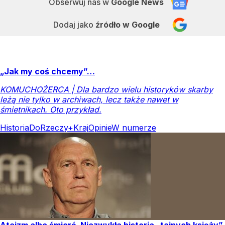
Obserwuj nas
w
Google News
Dodaj jako
źródło w Google
„Jak my coś chcemy”…
KOMUCHOŻERCA | Dla bardzo wielu historyków skarby
leżą nie tylko w archiwach, lecz także nawet w
śmietnikach. Oto przykład.
Historia
DoRzeczy+
Kraj
Opinie
W numerze
Ateizm albo śmierć. Niezwykła historia „tajnych księży”