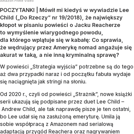
Amazon Prime Video
POCZYTANKI | Mówił mi kiedyś w wywiadzie Lee
Child („Do Rzeczy” nr 19/2018), że największy
kłopot w pisaniu powieści o Jacku Reacherze
to wymyślenie wiarygodnego powodu,
dla którego wplątuje się w kabałę: Co sprawia,
że wędrujący przez Amerykę nomad angażuje się
akurat w taką, a nie inną kryminalną sprawę?
W powieści „Strategia wyjścia” potrzebne są do tego
aż dwa przypadki naraz i od początku fabuła wydaje
się naciągnięta jak stringi na słoniu.
Od 2020 r., czyli od powieści „Strażnik”, nowe książki
serii ukazują się podpisane przez duet Lee Child –
Andrew Child, ale tak naprawdę pisze je ten ostatni,
bo Lee udał się na zasłużoną emeryturę. Umila ją
sobie współpracą z Amazonem nad serialową
adaptacją przygód Reachera oraz nagrywaniem