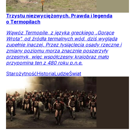
Trzystu niezwyciężonych. Prawda i legenda
o Termopilach
Wąwóz Termopile, z języka greckiego „Gorące
Wrota”, od źródła termalnych wód, dziś wygląda
zupełnie inaczej. Przez tysiąclecia osady rzeczne i
zmiany poziomu morza znacznie poszerzyły
przesmyk, więc współczesny krajobraz mało
przypomina ten z 480 roku p.n.e.
Starożytność
Historia
Ludzie
Świat