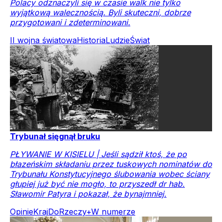
Polacy odznaczyli się w czasie walk nie tylko
wyjątkową walecznością. Byli skuteczni, dobrze
przygotowani i zdeterminowani.
II wojna światowa
Historia
Ludzie
Świat
Trybunał sięgnął bruku
PŁYWANIE W KISIELU | Jeśli sądził ktoś, że po
błazeńskim składaniu przez tuskowych nominatów do
Trybunału Konstytucyjnego ślubowania wobec ściany
głupiej już być nie mogło, to przyszedł dr hab.
Sławomir Patyra i pokazał, że bynajmniej.
Opinie
Kraj
DoRzeczy+
W numerze