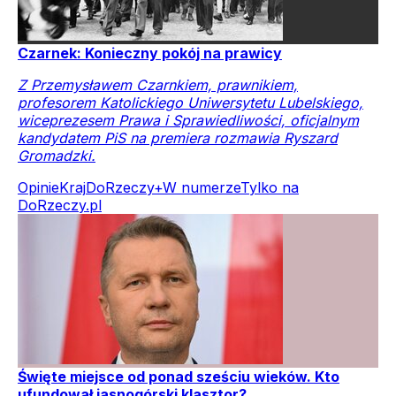
Czarnek: Konieczny pokój na prawicy
Z Przemysławem Czarnkiem, prawnikiem,
profesorem Katolickiego Uniwersytetu Lubelskiego,
wiceprezesem Prawa i Sprawiedliwości, oficjalnym
kandydatem PiS na premiera rozmawia Ryszard
Gromadzki.
Opinie
Kraj
DoRzeczy+
W numerze
Tylko na
DoRzeczy.pl
Święte miejsce od ponad sześciu wieków. Kto
ufundował jasnogórski klasztor?