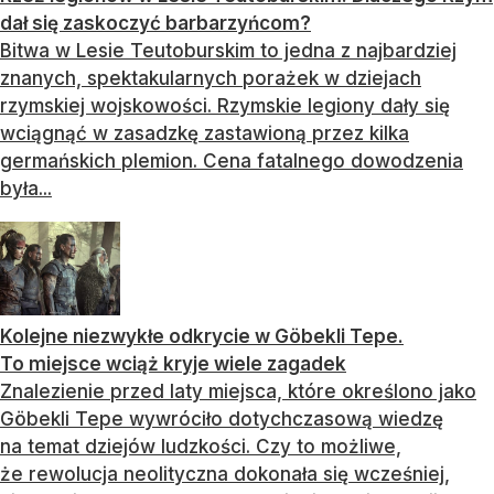
dał się zaskoczyć barbarzyńcom?
Bitwa w Lesie Teutoburskim to jedna z najbardziej
znanych, spektakularnych porażek w dziejach
rzymskiej wojskowości. Rzymskie legiony dały się
wciągnąć w zasadzkę zastawioną przez kilka
germańskich plemion. Cena fatalnego dowodzenia
była...
Kolejne niezwykłe odkrycie w Göbekli Tepe.
To miejsce wciąż kryje wiele zagadek
Znalezienie przed laty miejsca, które określono jako
Göbekli Tepe wywróciło dotychczasową wiedzę
na temat dziejów ludzkości. Czy to możliwe,
że rewolucja neolityczna dokonała się wcześniej,