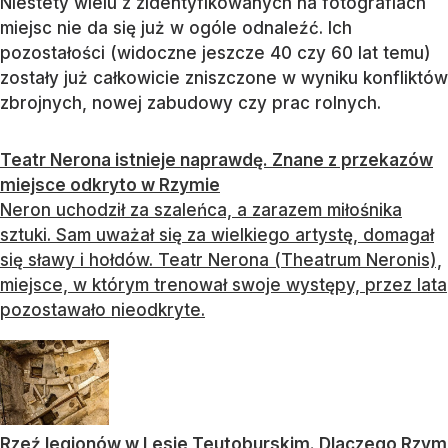
Niestety wielu z zidentyfikowanych na fotografiach
miejsc nie da się już w ogóle odnaleźć. Ich
pozostałości (widoczne jeszcze 40 czy 60 lat temu)
zostały już całkowicie zniszczone w wyniku konfliktów
zbrojnych, nowej zabudowy czy prac rolnych.
Teatr Nerona istnieje naprawdę. Znane z przekazów
miejsce odkryto w Rzymie
Neron uchodził za szaleńca, a zarazem miłośnika
sztuki. Sam uważał się za wielkiego artystę, domagał
się sławy i hołdów. Teatr Nerona (Theatrum Neronis),
miejsce, w którym trenował swoje występy, przez lata
pozostawało nieodkryte.
Rzeź legionów w Lesie Teutoburskim. Dlaczego Rzym