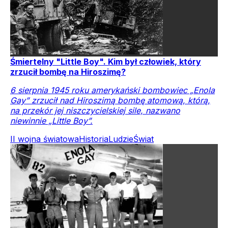
Śmiertelny "Little Boy". Kim był człowiek, który
zrzucił bombę na Hiroszimę?
6 sierpnia 1945 roku amerykański bombowiec „Enola
Gay” zrzucił nad Hiroszimą bombę atomową, którą,
na przekór jej niszczycielskiej sile, nazwano
niewinnie „Little Boy”.
II wojna światowa
Historia
Ludzie
Świat