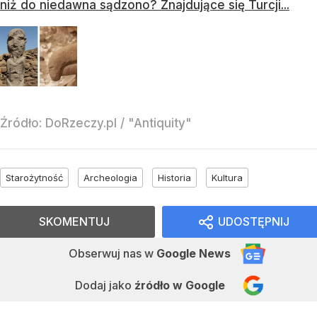
niż do niedawna sądzono? Znajdujące się Turcji...
Źródło:
DoRzeczy.pl
/
"Antiquity"
Starożytność
Archeologia
Historia
Kultura
SKOMENTUJ
UDOSTĘPNIJ
Obserwuj nas
w
Google News
Dodaj jako
źródło w Google