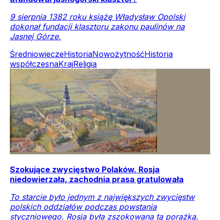
9 sierpnia 1382 roku książę Władysław Opolski
dokonał fundacji klasztoru zakonu paulinów na
Jasnej Górze.
Średniowiecze
Historia
Nowożytność
Historia
współczesna
Kraj
Religia
Szokujące zwycięstwo Polaków. Rosja
niedowierzała, zachodnia prasa gratulowała
To starcie było jednym z największych zwycięstw
polskich oddziałów podczas powstania
styczniowego. Rosja była zszokowana tą porażką.