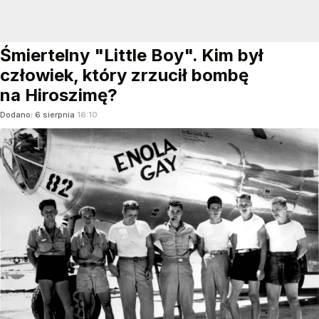
Śmiertelny "Little Boy". Kim był
człowiek, który zrzucił bombę
na Hiroszimę?
Dodano:
6
sierpnia
16:10