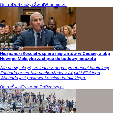
Opinie
DoRzeczy+
Świat
W numerze
Hiszpański Kościół wspiera migrantów w Ceucie, a abp
Nowego Meksyku zachęca do budowy meczetu
Nie da się ukryć, że jedną z przyczyn obecnej kapitulacji
Zachodu przed falą nachodźców z Afryki i Bliskiego
Wschodu jest postawa Kościoła katolickiego.
Opinie
Świat
Tylko na DoRzeczy.pl