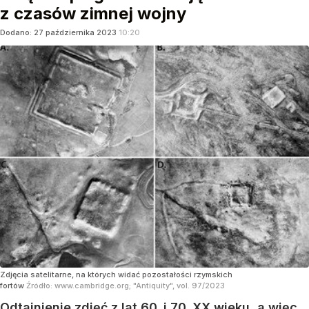
z czasów zimnej wojny
Dodano:
27
października
2023
10:20
Zdjęcia satelitarne, na których widać pozostałości rzymskich
fortów
Źródło:
www.cambridge.org; "Antiquity", vol. 97/2023
Odtajnienie zdjęć z lat 60. i 70. XX wieku, a więc