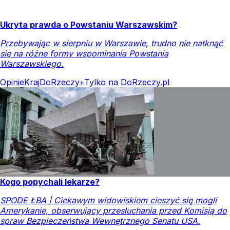
Ukryta prawda o Powstaniu Warszawskim?
Przebywając w sierpniu w Warszawie, trudno nie natknąć
się na różne formy wspominania Powstania
Warszawskiego.
Opinie
Kraj
DoRzeczy+
Tylko na DoRzeczy.pl
Kogo popychali lekarze?
SPODE ŁBA | Ciekawym widowiskiem cieszyć się mogli
Amerykanie, obserwujący przesłuchania przed Komisją do
spraw Bezpieczeństwa Wewnętrznego Senatu USA.