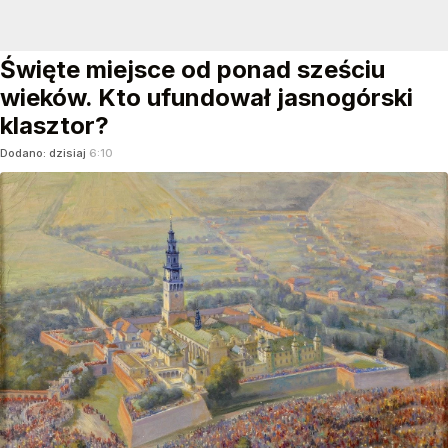
Święte miejsce od ponad sześciu
wieków. Kto ufundował jasnogórski
klasztor?
Dodano:
dzisiaj
6:10