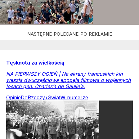
Tęsknota za wielkością
NA PIERWSZY OGIEŃ | Na ekrany francuskich kin
weszła dwuczęściowa epopeja filmowa o wojennych
losach gen. Charles’a de Gaulle’a.
Opinie
DoRzeczy+
Świat
W numerze