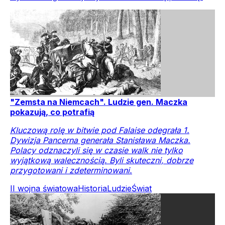
"Zemsta na Niemcach". Ludzie gen. Maczka
pokazują, co potrafią
Kluczową rolę w bitwie pod Falaise odegrała 1.
Dywizja Pancerna generała Stanisława Maczka.
Polacy odznaczyli się w czasie walk nie tylko
wyjątkową walecznością. Byli skuteczni, dobrze
przygotowani i zdeterminowani.
II wojna światowa
Historia
Ludzie
Świat