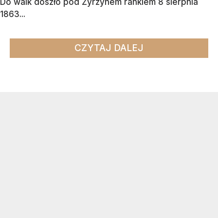
Do walk doszło pod Żyrzynem rankiem 8 sierpnia
1863...
CZYTAJ DALEJ