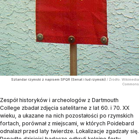
Sztandar rzymski z napisem SPQR (Senat i lud rzymski)
/ Źródło:
Wikimedia
Commons
Zespół historyków i archeologów z Dartmouth
College zbadał zdjęcia satelitarne z lat 60. i 70. XX
wieku, a ukazane na nich pozostałości po rzymskich
fortach, porównał z miejscami, w których Poidebard
odnalazł przed laty twierdze. Lokalizacje zgadzały się.
Ponadto dzisiejsi badacze odkryli kolejne forty,