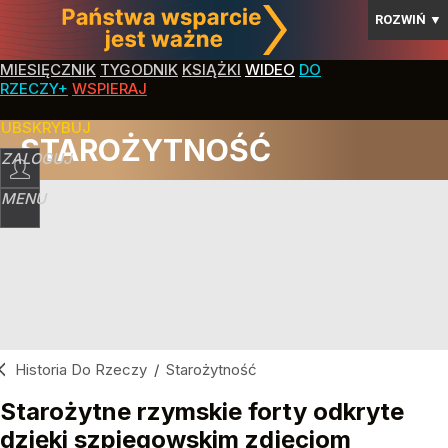
ROZWIŃ
▼
MIESIĘCZNIK
TYGODNIK
KSIĄŻKI
WIDEO
DO
RZECZY+
WSPIERAJ
SUBSKRYBUJ
STAROŻYTNOŚĆ
ZALOGUJ
MENU
Historia Do Rzeczy
/
Starożytność
Starożytne rzymskie forty odkryte
dzięki szpiegowskim zdjęciom