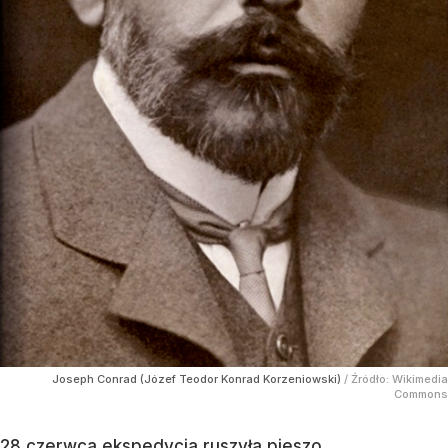
Joseph Conrad (Józef Teodor Konrad Korzeniowski)
/ Źródło:
Wikimedia
Commons
28 czerwca ekspedycja ruszyła pieszo