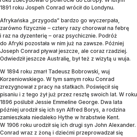
1891 roku Jospeh Conrad wrócił do Londynu.
Afrykańska „przygoda” bardzo go wyczerpała,
zarówno fizycznie – cztery razy chorował na febrę
i raz na dyzenterię – oraz psychicznie. Podróż
do Afryki pozostała w nim już na zawsze. Później
Joseph Conrad pływał jeszcze, ale coraz rzadziej.
Odwiedził jeszcze Australię, był też z wizytą u wuja.
W 1894 roku zmarł Tadeusz Bobrowski, wuj
Korzeniowskiego. W tym samym roku Conrad
zrezygnował z pracy na statkach. Poświęcił się
pisaniu i z tego żył już przez resztę swoich lat. W roku
1896 poślubił Jessie Emmeline George. Dwa lata
później urodził się ich syn Alfred Borys, a rodzina
zamieszkała niedaleko Hythe w hrabstwie Kent.
W 1906 roku urodził się ich drugi syn John Alexander.
Conrad wraz z żoną i dziećmi przeprowadzał się