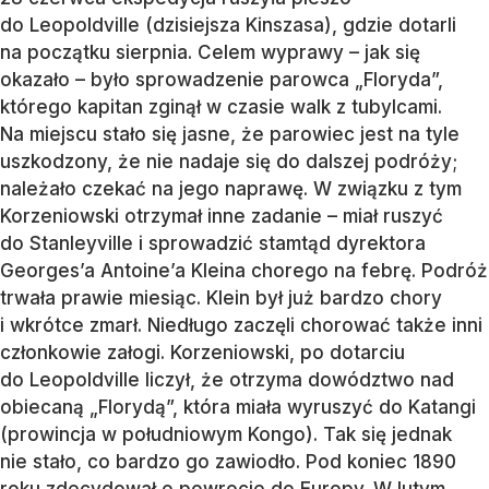
do Leopoldville (dzisiejsza Kinszasa), gdzie dotarli
na początku sierpnia. Celem wyprawy – jak się
okazało – było sprowadzenie parowca „Floryda”,
którego kapitan zginął w czasie walk z tubylcami.
Na miejscu stało się jasne, że parowiec jest na tyle
uszkodzony, że nie nadaje się do dalszej podróży;
należało czekać na jego naprawę. W związku z tym
Korzeniowski otrzymał inne zadanie – miał ruszyć
do Stanleyville i sprowadzić stamtąd dyrektora
Georges’a Antoine’a Kleina chorego na febrę. Podróż
trwała prawie miesiąc. Klein był już bardzo chory
i wkrótce zmarł. Niedługo zaczęli chorować także inni
członkowie załogi. Korzeniowski, po dotarciu
do Leopoldville liczył, że otrzyma dowództwo nad
obiecaną „Florydą”, która miała wyruszyć do Katangi
(prowincja w południowym Kongo). Tak się jednak
nie stało, co bardzo go zawiodło. Pod koniec 1890
roku zdecydował o powrocie do Europy. W lutym