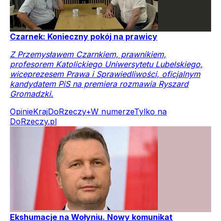
Czarnek: Konieczny pokój na prawicy
Z Przemysławem Czarnkiem, prawnikiem,
profesorem Katolickiego Uniwersytetu Lubelskiego,
wiceprezesem Prawa i Sprawiedliwości, oficjalnym
kandydatem PiS na premiera rozmawia Ryszard
Gromadzki.
Opinie
Kraj
DoRzeczy+
W numerze
Tylko na
DoRzeczy.pl
Ekshumacje na Wołyniu. Nowy komunikat