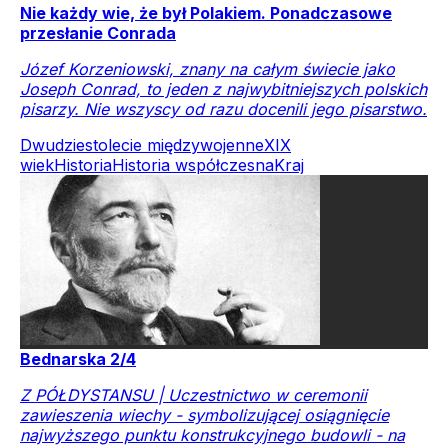
Nie każdy wie, że był Polakiem. Ponadczasowe
przesłanie Conrada
Józef Korzeniowski, znany na całym świecie jako
Joseph Conrad, to jeden z najwybitniejszych polskich
pisarzy. Nie wszyscy od razu docenili jego pisarstwo.
Dwudziestolecie międzywojenne
XIX
wiek
Historia
Historia współczesna
Kraj
Bednarska 2/4
Z PÓŁDYSTANSU | Uczestnictwo w ceremonii
zawieszenia wiechy - symbolizującej osiągnięcie
najwyższego punktu konstrukcyjnego budowli - na