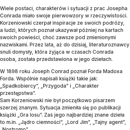
Wiele postaci, charakterów i sytuacji z prac Josepha
Conrada miało swoje pierwowzory w rzeczywistości.
Korzeniowski czerpał inspiracje ze swoich podróży,
a ludzi, których poznał ukazywał później na kartach
swoich powieści, choć zawsze pod zmienionymi
nazwiskami. Przez lata, aż do dzisiaj, literaturoznawcy
snuli domysły, która żyjąca w czasach Conrada
osoba, została przedstawiona w jego dziełach.
W 1898 roku Joseph Conrad poznał Forda Madoxa
Forda. Wspólnie napisali książki takie jak:
„Spadkobiercy”, „Przygoda” i „Charakter
przestępstwa”.
Sam Korzeniowski nie był początkowo pisarzem
szerzej znanym. Sytuacja zmieniła się po publikacji
książki „Gra losu”. Zaś jego najbardziej znane dzieła
to m.in. „Jądro ciemności”, „Lord Jim”, „Tajny agent”,
„Nostromo”.