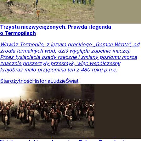
Trzystu niezwyciężonych. Prawda i legenda
o Termopilach
Wąwóz Termopile, z języka greckiego „Gorące Wrota”, od
źródła termalnych wód, dziś wygląda zupełnie inaczej.
Przez tysiąclecia osady rzeczne i zmiany poziomu morza
znacznie poszerzyły przesmyk, więc współczesny
krajobraz mało przypomina ten z 480 roku p.n.e.
Starożytność
Historia
Ludzie
Świat