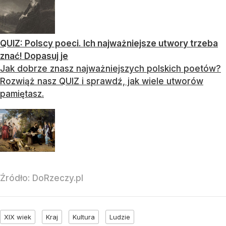
QUIZ: Polscy poeci. Ich najważniejsze utwory trzeba
znać! Dopasuj je
Jak dobrze znasz najważniejszych polskich poetów?
Rozwiąż nasz QUIZ i sprawdź, jak wiele utworów
pamiętasz.
Źródło:
DoRzeczy.pl
XIX wiek
Kraj
Kultura
Ludzie