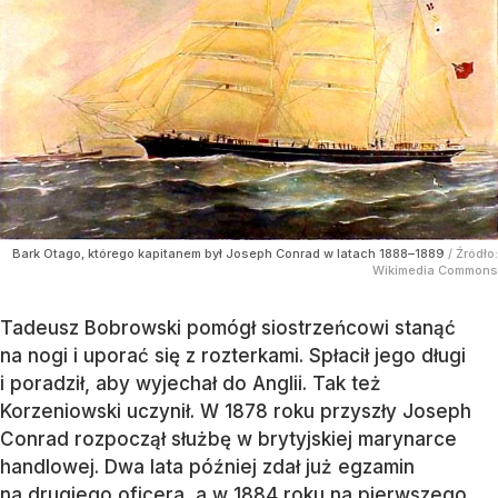
Bark Otago, którego kapitanem był Joseph Conrad w latach 1888–1889
/ Źródło:
Wikimedia Commons
Tadeusz Bobrowski pomógł siostrzeńcowi stanąć
na nogi i uporać się z rozterkami. Spłacił jego długi
i poradził, aby wyjechał do Anglii. Tak też
Korzeniowski uczynił. W 1878 roku przyszły Joseph
Conrad rozpoczął służbę w brytyjskiej marynarce
handlowej. Dwa lata później zdał już egzamin
na drugiego oficera, a w 1884 roku na pierwszego