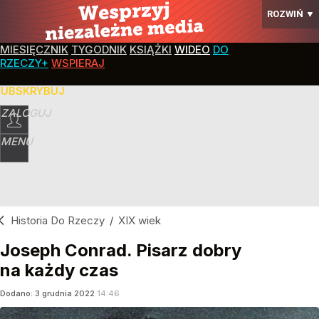
ROZWIŃ
▼
MIESIĘCZNIK
TYGODNIK
KSIĄŻKI
WIDEO
DO
RZECZY+
WSPIERAJ
SUBSKRYBUJ
ZALOGUJ
MENU
Historia Do Rzeczy
/
XIX wiek
Joseph Conrad. Pisarz dobry
na każdy czas
Dodano:
3
grudnia
2022
14:46