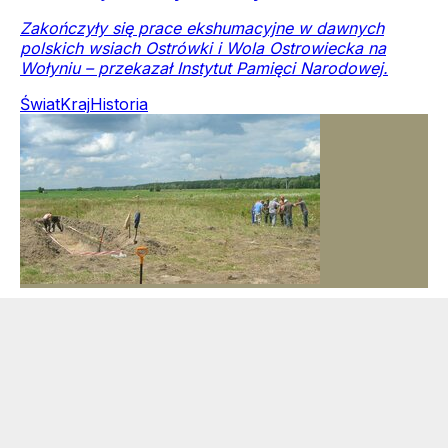
Zakończyły się prace ekshumacyjne w dawnych
polskich wsiach Ostrówki i Wola Ostrowiecka na
Wołyniu – przekazał Instytut Pamięci Narodowej.
Świat
Kraj
Historia