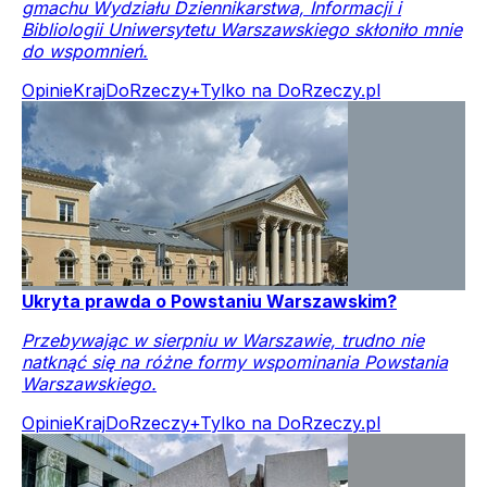
gmachu Wydziału Dziennikarstwa, Informacji i
Bibliologii Uniwersytetu Warszawskiego skłoniło mnie
do wspomnień.
Opinie
Kraj
DoRzeczy+
Tylko na DoRzeczy.pl
Ukryta prawda o Powstaniu Warszawskim?
Przebywając w sierpniu w Warszawie, trudno nie
natknąć się na różne formy wspominania Powstania
Warszawskiego.
Opinie
Kraj
DoRzeczy+
Tylko na DoRzeczy.pl