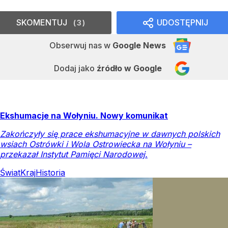
SKOMENTUJ
UDOSTĘPNIJ
3
Obserwuj nas
w
Google News
Dodaj jako
źródło w Google
Ekshumacje na Wołyniu. Nowy komunikat
Zakończyły się prace ekshumacyjne w dawnych polskich
wsiach Ostrówki i Wola Ostrowiecka na Wołyniu –
przekazał Instytut Pamięci Narodowej.
Świat
Kraj
Historia