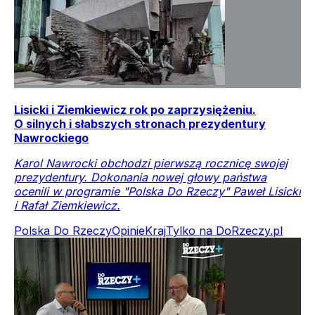
Lisicki i Ziemkiewicz rok po zaprzysiężeniu.
O silnych i słabszych stronach prezydentury
Nawrockiego
Karol Nawrocki obchodzi pierwszą rocznicę swojej
prezydentury. Dokonania nowej głowy państwa
ocenili w programie "Polska Do Rzeczy" Paweł Lisicki
i Rafał Ziemkiewicz.
Polska Do Rzeczy
Opinie
Kraj
Tylko na DoRzeczy.pl