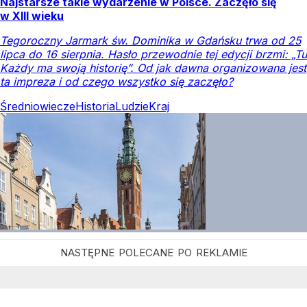
Najstarsze takie wydarzenie w Polsce. Zaczęło się
w XIII wieku
Tegoroczny Jarmark św. Dominika w Gdańsku trwa od 25
lipca do 16 sierpnia. Hasło przewodnie tej edycji brzmi: „Tu
Każdy ma swoją historię”. Od jak dawna organizowana jest
ta impreza i od czego wszystko się zaczęło?
Średniowiecze
Historia
Ludzie
Kraj