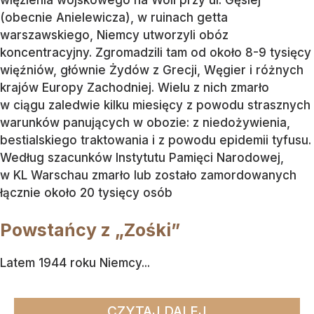
więzienia wojskowego na Woli przy ul. Gęsiej
(obecnie Anielewicza), w ruinach getta
warszawskiego, Niemcy utworzyli obóz
koncentracyjny. Zgromadzili tam od około 8-9 tysięcy
więźniów, głównie Żydów z Grecji, Węgier i różnych
krajów Europy Zachodniej. Wielu z nich zmarło
w ciągu zaledwie kilku miesięcy z powodu strasznych
warunków panujących w obozie: z niedożywienia,
bestialskiego traktowania i z powodu epidemii tyfusu.
Według szacunków Instytutu Pamięci Narodowej,
w KL Warschau zmarło lub zostało zamordowanych
łącznie około 20 tysięcy osób
Powstańcy z „Zośki”
Latem 1944 roku Niemcy...
CZYTAJ DALEJ