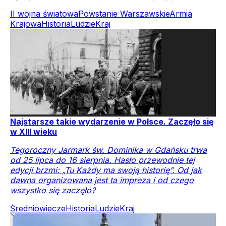
II wojna światowa
Powstanie Warszawskie
Armia
Krajowa
Historia
Ludzie
Kraj
Najstarsze takie wydarzenie w Polsce. Zaczęło się
w XIII wieku
Tegoroczny Jarmark św. Dominika w Gdańsku trwa
od 25 lipca do 16 sierpnia. Hasło przewodnie tej
edycji brzmi: „Tu Każdy ma swoją historię”. Od jak
dawna organizowana jest ta impreza i od czego
wszystko się zaczęło?
Średniowiecze
Historia
Ludzie
Kraj