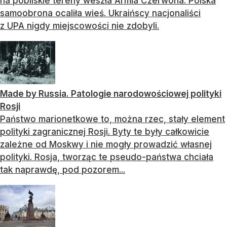
na pobliskie tereny weszła Armia Czerwona. Polska
samoobrona ocaliła wieś. Ukraińscy nacjonaliści
z UPA nigdy miejscowości nie zdobyli.
Made by Russia. Patologie narodowościowej polityki
Rosji
Państwo marionetkowe to, można rzec, stały element
polityki zagranicznej Rosji. Byty te były całkowicie
zależne od Moskwy i nie mogły prowadzić własnej
polityki. Rosja, tworząc te pseudo-państwa chciała
tak naprawdę, pod pozorem...