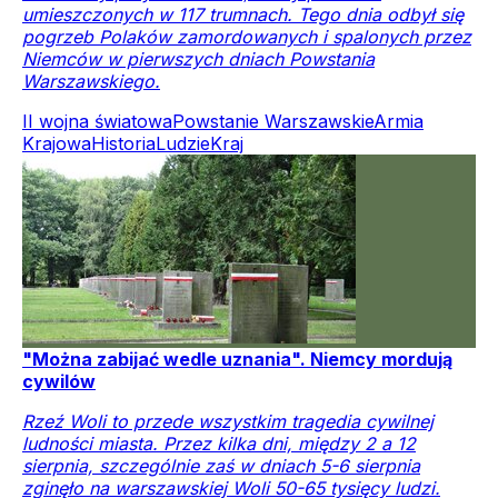
umieszczonych w 117 trumnach. Tego dnia odbył się
pogrzeb Polaków zamordowanych i spalonych przez
Niemców w pierwszych dniach Powstania
Warszawskiego.
II wojna światowa
Powstanie Warszawskie
Armia
Krajowa
Historia
Ludzie
Kraj
"Można zabijać wedle uznania". Niemcy mordują
cywilów
Rzeź Woli to przede wszystkim tragedia cywilnej
ludności miasta. Przez kilka dni, między 2 a 12
sierpnia, szczególnie zaś w dniach 5-6 sierpnia
zginęło na warszawskiej Woli 50-65 tysięcy ludzi.