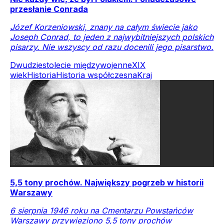
przesłanie Conrada
Józef Korzeniowski, znany na całym świecie jako
Joseph Conrad, to jeden z najwybitniejszych polskich
pisarzy. Nie wszyscy od razu docenili jego pisarstwo.
Dwudziestolecie międzywojenne
XIX
wiek
Historia
Historia współczesna
Kraj
5,5 tony prochów. Największy pogrzeb w historii
Warszawy
6 sierpnia 1946 roku na Cmentarzu Powstańców
Warszawy przywieziono 5,5 tony prochów