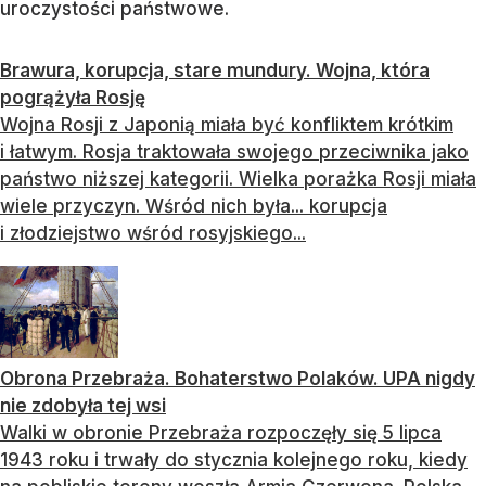
uroczystości państwowe.
Brawura, korupcja, stare mundury. Wojna, która
pogrążyła Rosję
Wojna Rosji z Japonią miała być konfliktem krótkim
i łatwym. Rosja traktowała swojego przeciwnika jako
państwo niższej kategorii. Wielka porażka Rosji miała
wiele przyczyn. Wśród nich była... korupcja
i złodziejstwo wśród rosyjskiego...
Obrona Przebraża. Bohaterstwo Polaków. UPA nigdy
nie zdobyła tej wsi
Walki w obronie Przebraża rozpoczęły się 5 lipca
1943 roku i trwały do stycznia kolejnego roku, kiedy