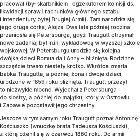
pracował (był skarbnikiem i egzekutorem komisji ds.
likwidacji spraw i rachunków głównego sztabu
i intendentury byłej Drugiej Armii). Tam narodziła się
jego druga córka, Alojza. Dwa lata później rodzina
przeniosła się Petersburga, gdyż Traugutt otrzymał
nowe zadania; był m.in. wykładowcą w wyższej szkole
wojskowej. W Petersburgu urodziła się kolejna
dwójka dzieci Romualda i Anny – bliźnięta. Rodzinne
szczęście trwało niestety krótko. Wkrótce zmarła
babka Traugutta, a później żona i dwoje dzieci,
urodzone w 1859 roku bliźnięta. Traugutt przeżył
to niezwykle mocno. Wyjechał z Petersburga
do siostry, a później do majątku, który w Ostrowiu
i Zabawie pozostawił jego chrzestny.
Jeszcze w tym samym roku Traugutt poznał Antoninę
Kościuszko (wnuczkę brata Tadeusza Kościuszki),
z którą ożenił się w czerwcu 1860 roku. Do armii