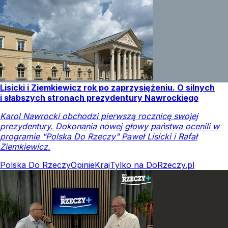
Lisicki i Ziemkiewicz rok po zaprzysiężeniu. O silnych
i słabszych stronach prezydentury Nawrockiego
Karol Nawrocki obchodzi pierwszą rocznicę swojej
prezydentury. Dokonania nowej głowy państwa ocenili w
programie "Polska Do Rzeczy" Paweł Lisicki i Rafał
Ziemkiewicz.
Polska Do Rzeczy
Opinie
Kraj
Tylko na DoRzeczy.pl