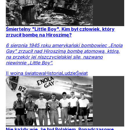
Śmiertelny "Little Boy". Kim był człowiek, który
zrzucił bombę na Hiroszimę?
6 sierpnia 1945 roku amerykański bombowiec „Enola
Gay” zrzucił nad Hiroszimą bombę atomową, którą,
na przekór jej niszczycielskiej sile, nazwano
niewinnie „Little Boy”.
II wojna światowa
Historia
Ludzie
Świat
Nie każdy wie, że był Polakiem. Ponadczasowe