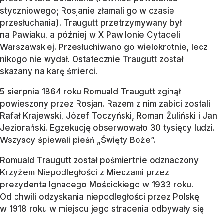
styczniowego; Rosjanie złamali go w czasie
przesłuchania). Traugutt przetrzymywany był
na Pawiaku, a później w X Pawilonie Cytadeli
Warszawskiej. Przesłuchiwano go wielokrotnie, lecz
nikogo nie wydał. Ostatecznie Traugutt został
skazany na karę śmierci.
5 sierpnia 1864 roku Romuald Traugutt zginął
powieszony przez Rosjan. Razem z nim zabici zostali
Rafał Krajewski, Józef Toczyński, Roman Żuliński i Jan
Jeziorański. Egzekucję obserwowało 30 tysięcy ludzi.
Wszyscy śpiewali pieśń „Święty Boże”.
Romuald Traugutt został pośmiertnie odznaczony
Krzyżem Niepodległości z Mieczami przez
prezydenta Ignacego Mościckiego w 1933 roku.
Od chwili odzyskania niepodległości przez Polskę
w 1918 roku w miejscu jego stracenia odbywały się