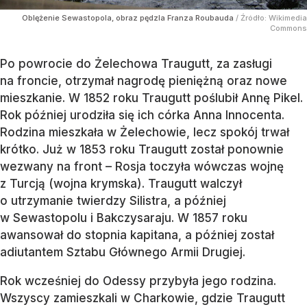
Oblężenie Sewastopola, obraz pędzla Franza Roubauda
/ Źródło:
Wikimedia
Commons
Po powrocie do Żelechowa Traugutt, za zasługi
na froncie, otrzymał nagrodę pieniężną oraz nowe
mieszkanie. W 1852 roku Traugutt poślubił Annę Pikel.
Rok później urodziła się ich córka Anna Innocenta.
Rodzina mieszkała w Żelechowie, lecz spokój trwał
krótko. Już w 1853 roku Traugutt został ponownie
wezwany na front – Rosja toczyła wówczas wojnę
z Turcją (wojna krymska). Traugutt walczył
o utrzymanie twierdzy Silistra, a później
w Sewastopolu i Bakczysaraju. W 1857 roku
awansował do stopnia kapitana, a później został
adiutantem Sztabu Głównego Armii Drugiej.
Rok wcześniej do Odessy przybyła jego rodzina.
Wszyscy zamieszkali w Charkowie, gdzie Traugutt