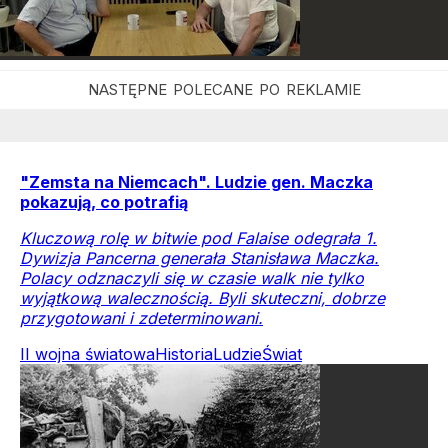
"Zemsta na Niemcach". Ludzie gen. Maczka
pokazują, co potrafią
Kluczową rolę w bitwie pod Falaise odegrała 1.
Dywizja Pancerna generała Stanisława Maczka.
Polacy odznaczyli się w czasie walk nie tylko
wyjątkową walecznością. Byli skuteczni, dobrze
przygotowani i zdeterminowani.
II wojna światowa
Historia
Ludzie
Świat