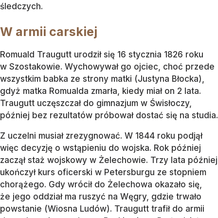
śledczych.
W armii carskiej
Romuald Traugutt urodził się 16 stycznia 1826 roku
w Szostakowie. Wychowywał go ojciec, choć przede
wszystkim babka ze strony matki (Justyna Błocka),
gdyż matka Romualda zmarła, kiedy miał on 2 lata.
Traugutt uczęszczał do gimnazjum w Świsłoczy,
później bez rezultatów próbował dostać się na studia.
Z uczelni musiał zrezygnować. W 1844 roku podjął
więc decyzję o wstąpieniu do wojska. Rok później
zaczął staż wojskowy w Żelechowie. Trzy lata później
ukończył kurs oficerski w Petersburgu ze stopniem
chorążego. Gdy wrócił do Żelechowa okazało się,
że jego oddział ma ruszyć na Węgry, gdzie trwało
powstanie (Wiosna Ludów). Traugutt trafił do armii