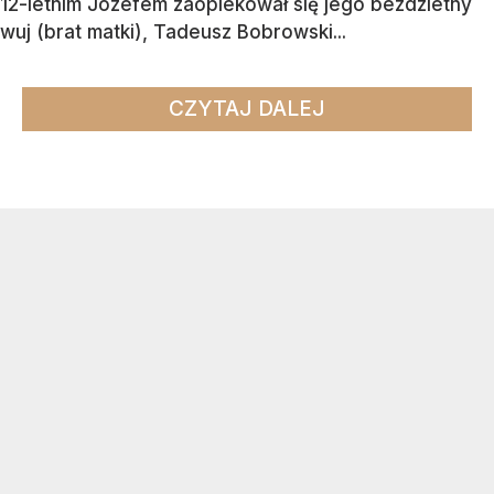
12-letnim Józefem zaopiekował się jego bezdzietny
wuj (brat matki), Tadeusz Bobrowski...
CZYTAJ DALEJ