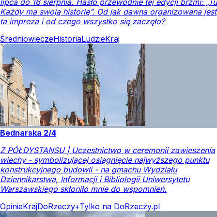
lipca do 16 sierpnia. Hasło przewodnie tej edycji brzmi: „Tu
Każdy ma swoją historię”. Od jak dawna organizowana jest
ta impreza i od czego wszystko się zaczęło?
Średniowiecze
Historia
Ludzie
Kraj
Bednarska 2/4
Z PÓŁDYSTANSU | Uczestnictwo w ceremonii zawieszenia
wiechy - symbolizującej osiągnięcie najwyższego punktu
konstrukcyjnego budowli - na gmachu Wydziału
Dziennikarstwa, Informacji i Bibliologii Uniwersytetu
Warszawskiego skłoniło mnie do wspomnień.
Opinie
Kraj
DoRzeczy+
Tylko na DoRzeczy.pl