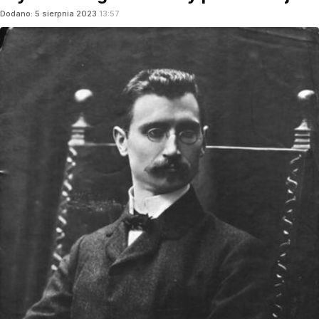
Dodano:
5
sierpnia
2023
13:57