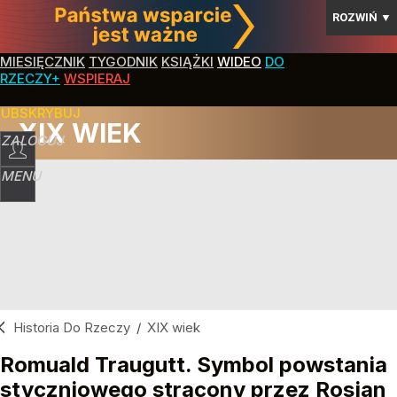
ROZWIŃ
▼
MIESIĘCZNIK
TYGODNIK
KSIĄŻKI
WIDEO
DO
RZECZY+
WSPIERAJ
SUBSKRYBUJ
XIX WIEK
ZALOGUJ
MENU
Historia Do Rzeczy
/
XIX wiek
Romuald Traugutt. Symbol powstania
styczniowego stracony przez Rosjan