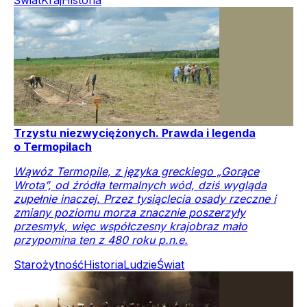
Trzystu niezwyciężonych. Prawda i legenda
o Termopilach
Wąwóz Termopile, z języka greckiego „Gorące
Wrota”, od źródła termalnych wód, dziś wygląda
zupełnie inaczej. Przez tysiąclecia osady rzeczne i
zmiany poziomu morza znacznie poszerzyły
przesmyk, więc współczesny krajobraz mało
przypomina ten z 480 roku p.n.e.
Starożytność
Historia
Ludzie
Świat