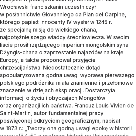
Wrocławski franciszkanin uczestniczył
w posłannictwie Giovanniego da Pian del Carpine,
którego papież Innocenty IV wysłał w 1245 r.
ze specjalną misją do wielkiego chana,
najpotężniejszego władcy średniowiecza. W swoim
liście prosił rządzącego imperium mongolskim syna
Dżyngis-chana o zaprzestanie najazdów na kraje
Europy, a także proponował przyjęcie
chrześcijaństwa. Niedostatecznie dotąd
spopularyzowana godna uwagi wyprawa pierwszego
polskiego podróżnika miała znamienne i przełomowe
znaczenie w dziejach eksploracji. Dostarczyła
informacji o życiu i obyczajach Mongołów
oraz organizacji ich państwa. Francuz Louis Vivien de
Saint-Martin, autor fundamentalnej pracy
poświęconej odkryciom geograficznym, napisał
w 1873 r.: „Tworzy ona godną uwagi epokę w historii
geografii Azji”, a profesor historii na Uniwersytecie