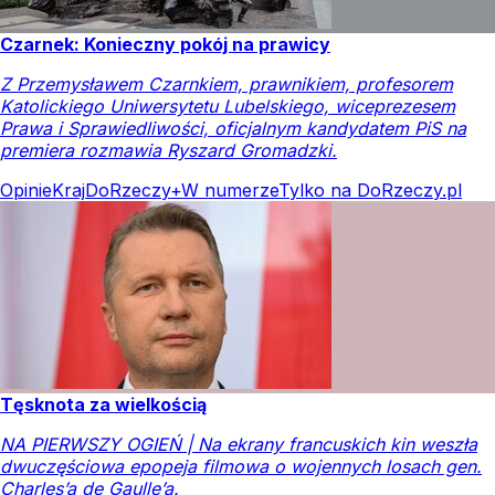
Czarnek: Konieczny pokój na prawicy
Z Przemysławem Czarnkiem, prawnikiem, profesorem
Katolickiego Uniwersytetu Lubelskiego, wiceprezesem
Prawa i Sprawiedliwości, oficjalnym kandydatem PiS na
premiera rozmawia Ryszard Gromadzki.
Opinie
Kraj
DoRzeczy+
W numerze
Tylko na DoRzeczy.pl
Tęsknota za wielkością
NA PIERWSZY OGIEŃ | Na ekrany francuskich kin weszła
dwuczęściowa epopeja filmowa o wojennych losach gen.
Charles’a de Gaulle’a.