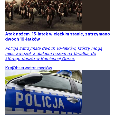
Atak nożem. 15-latek w ciężkim stanie, zatrzymano
dwóch 16-latków
Policja zatrzymała dwóch 16-latków, którzy mogą
mieć związek z atakiem nożem na 15-latka, do
którego doszło w Kamiennej Górze.
Kraj
Obserwator mediów