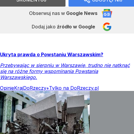
Obserwuj nas
w
Google News
Dodaj jako
źródło w Google
Ukryta prawda o Powstaniu Warszawskim?
Przebywając w sierpniu w Warszawie, trudno nie natknąć
się na różne formy wspominania Powstania
Warszawskiego.
Opinie
Kraj
DoRzeczy+
Tylko na DoRzeczy.pl