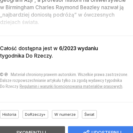
w Birmingham Charles Raymond Beazley nazwał ją
„najbardziej doniosłą podróżą” w ówczesnych
dziejach świata.
Całość dostępna jest w
6/2023 wydaniu
tygodnika Do Rzeczy
.
© ℗
Materiał chroniony prawem autorskim. Wszelkie prawa zastrzeżone.
Dalsze rozpowszechnianie artykułu tylko za zgodą wydawcy tygodnika
Do Rzeczy.
Regulamin i warunki licencjonowania materiałów prasowych
.
Historia
DoRzeczy+
W numerze
Świat
SKOMENTUJ
UDOSTĘPNIJ