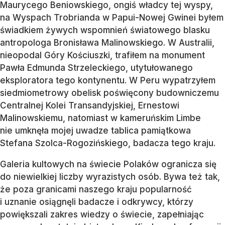
Maurycego Beniowskiego, ongiś władcy tej wyspy,
na Wyspach Trobrianda w Papui-Nowej Gwinei byłem
świadkiem żywych wspomnień światowego blasku
antropologa Bronisława Malinowskiego. W Australii,
nieopodal Góry Kościuszki, trafiłem na monument
Pawła Edmunda Strzeleckiego, utytułowanego
eksploratora tego kontynentu. W Peru wypatrzyłem
siedmiometrowy obelisk poświęcony budowniczemu
Centralnej Kolei Transandyjskiej, Ernestowi
Malinowskiemu, natomiast w kameruńskim Limbe
nie umknęła mojej uwadze tablica pamiątkowa
Stefana Szolca-Rogozińskiego, badacza tego kraju.
Galeria kultowych na świecie Polaków ogranicza się
do niewielkiej liczby wyrazistych osób. Bywa też tak,
że poza granicami naszego kraju popularność
i uznanie osiągnęli badacze i odkrywcy, którzy
powiększali zakres wiedzy o świecie, zapełniając