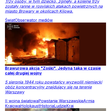
Trzy osoby, w tym dziecko, zginęły, a kolejne trzy
zostały ranne w rosyjskich atakach powietrznych na
miasto Browary w okolicach Kijowa.
Świat
Obserwator mediów
Brawurowa akcja "Zośki". Jedyna taka w czasie
całej drugiej wojny
5 sierpnia 1944 roku powstańcy wyzwolili niemiecki
obóz koncentracyjny znajdujący się na terenie
Warszawy
II wojna światowa
Powstanie Warszawskie
Armia
Krajowa
Holokaust
Historia
Ludzie
Kraj