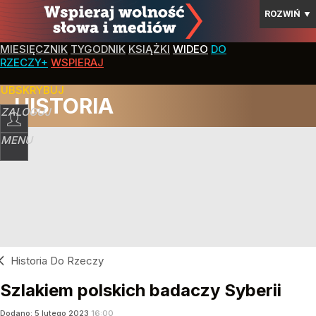
ROZWIŃ
▼
MIESIĘCZNIK
TYGODNIK
KSIĄŻKI
WIDEO
DO
RZECZY+
WSPIERAJ
SUBSKRYBUJ
HISTORIA
ZALOGUJ
MENU
Historia Do Rzeczy
Szlakiem polskich badaczy Syberii
Dodano:
5
lutego
2023
16:00