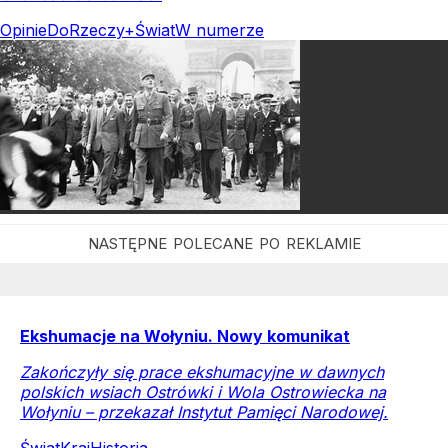
Opinie
DoRzeczy+
Świat
W numerze
Ekshumacje na Wołyniu. Nowy komunikat
Zakończyły się prace ekshumacyjne w dawnych
polskich wsiach Ostrówki i Wola Ostrowiecka na
Wołyniu – przekazał Instytut Pamięci Narodowej.
Świat
Kraj
Historia