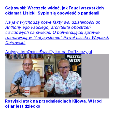
Cejrowski: Wreszcie widać, jak Fauci wszystkich
okłamał. Lisicki: Sypie się opowieść o pandemii
Na jaw wychodzą nowe fakty ws. działalności dr.
Anthony'ego Fauciego, architekta obostrzeń
covidowych na świecie. O bulwersującej sprawie
rozmawiają w "Antysystemie" Paweł Lisicki i Wojciech
Cejrowski.
Antysystem
Opinie
Świat
Tylko na DoRzeczy.pl
Rosyjski atak na przedmieściach Kijowa. Wśród
ofiar jest dziecko