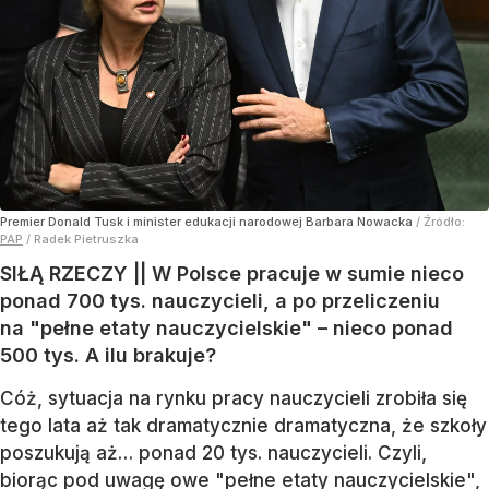
Premier Donald Tusk i minister edukacji narodowej Barbara Nowacka
/ Źródło:
PAP
/
Radek Pietruszka
SIŁĄ RZECZY || W Polsce pracuje w sumie nieco
ponad 700 tys. nauczycieli, a po przeliczeniu
na "pełne etaty nauczycielskie" – nieco ponad
500 tys. A ilu brakuje?
Cóż, sytuacja na rynku pracy nauczycieli zrobiła się
tego lata aż tak dramatycznie dramatyczna, że szkoły
poszukują aż… ponad 20 tys. nauczycieli. Czyli,
biorąc pod uwagę owe "pełne etaty nauczycielskie",