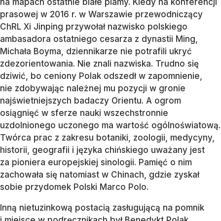
na mapach ostatnie białe plamy. Kiedy na konferencji
prasowej w 2016 r. w Warszawie przewodniczący
ChRL Xi Jinping przywołał nazwisko polskiego
ambasadora ostatniego cesarza z dynastii Ming,
Michała Boyma, dziennikarze nie potrafili ukryć
zdezorientowania. Nie znali nazwiska. Trudno się
dziwić, bo ceniony Polak odszedł w zapomnienie,
nie zdobywając należnej mu pozycji w gronie
najświetniejszych badaczy Orientu. A ogrom
osiągnięć w sferze nauki wszechstronnie
uzdolnionego uczonego ma wartość ogólnoświatową.
Twórca prac z zakresu botaniki, zoologii, medycyny,
historii, geografii i języka chińskiego uważany jest
za pioniera europejskiej sinologii. Pamięć o nim
zachowała się natomiast w Chinach, gdzie zyskał
sobie przydomek Polski Marco Polo.
Inną nietuzinkową postacią zasługującą na pomnik
i miejsce w podręcznikach był Benedykt Polak.