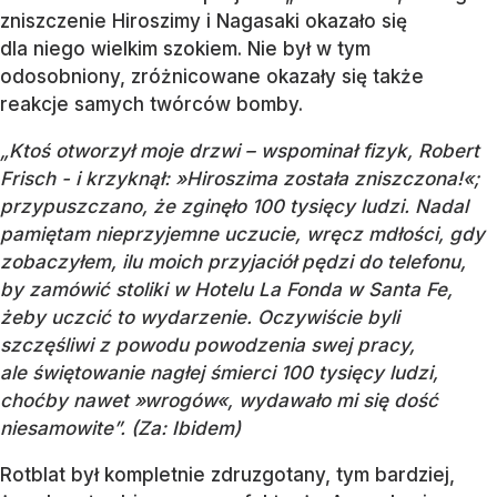
zniszczenie Hiroszimy i Nagasaki okazało się
dla niego wielkim szokiem. Nie był w tym
odosobniony, zróżnicowane okazały się także
reakcje samych twórców bomby.
„Ktoś otworzył moje drzwi – wspominał fizyk, Robert
Frisch - i krzyknął: »Hiroszima została zniszczona!«;
przypuszczano, że zginęło 100 tysięcy ludzi. Nadal
pamiętam nieprzyjemne uczucie, wręcz mdłości, gdy
zobaczyłem, ilu moich przyjaciół pędzi do telefonu,
by zamówić stoliki w Hotelu La Fonda w Santa Fe,
żeby uczcić to wydarzenie. Oczywiście byli
szczęśliwi z powodu powodzenia swej pracy,
ale świętowanie nagłej śmierci 100 tysięcy ludzi,
choćby nawet »wrogów«, wydawało mi się dość
niesamowite”.
(Za:
Ibidem)
Rotblat był kompletnie zdruzgotany, tym bardziej,