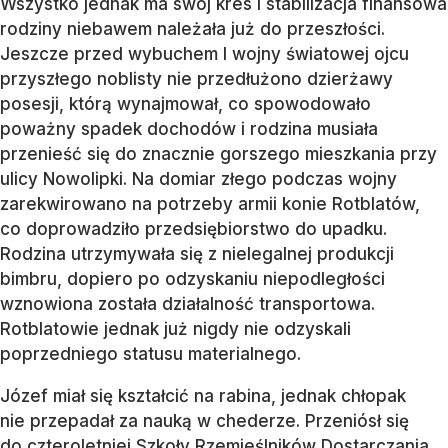
Wszystko jednak ma swój kres i stabilizacja finansowa
rodziny niebawem należała już do przeszłości.
Jeszcze przed wybuchem I wojny światowej ojcu
przyszłego noblisty nie przedłużono dzierżawy
posesji, którą wynajmował, co spowodowało
poważny spadek dochodów i rodzina musiała
przenieść się do znacznie gorszego mieszkania przy
ulicy Nowolipki. Na domiar złego podczas wojny
zarekwirowano na potrzeby armii konie Rotblatów,
co doprowadziło przedsiębiorstwo do upadku.
Rodzina utrzymywała się z nielegalnej produkcji
bimbru, dopiero po odzyskaniu niepodległości
wznowiona została działalność transportowa.
Rotblatowie jednak już nigdy nie odzyskali
poprzedniego statusu materialnego.
Józef miał się kształcić na rabina, jednak chłopak
nie przepadał za nauką w chederze. Przeniósł się
do czteroletniej Szkoły Rzemieślników Dostarczania