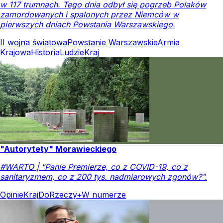
w 117 trumnach. Tego dnia odbył się pogrzeb Polaków
zamordowanych i spalonych przez Niemców w
pierwszych dniach Powstania Warszawskiego.
II wojna światowa
Powstanie Warszawskie
Armia
Krajowa
Historia
Ludzie
Kraj
"Autorytety" Morawieckiego
#WARTO | "Panie Premierze, co z COVID-19, co z
sanitaryzmem, co z 200 tys. nadmiarowych zgonów?".
Opinie
Kraj
DoRzeczy+
W numerze