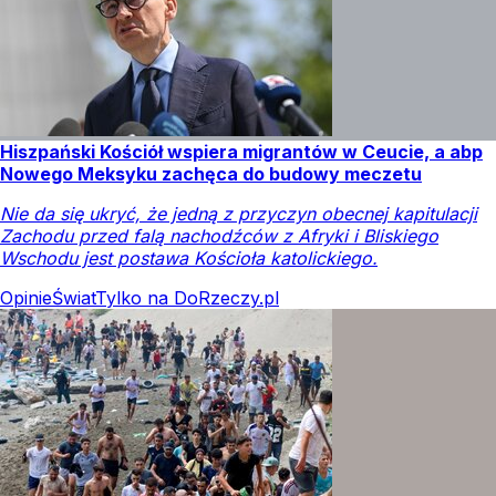
Hiszpański Kościół wspiera migrantów w Ceucie, a abp
Nowego Meksyku zachęca do budowy meczetu
Nie da się ukryć, że jedną z przyczyn obecnej kapitulacji
Zachodu przed falą nachodźców z Afryki i Bliskiego
Wschodu jest postawa Kościoła katolickiego.
Opinie
Świat
Tylko na DoRzeczy.pl