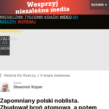
ROZWIŃ
▼
MIESIĘCZNIK
TYGODNIK
KSIĄŻKI
WIDEO
DO
RZECZY+
WSPIERAJ
SUBSKRYBUJ
ZALOGUJ
MENU
Historia Do Rzeczy
/
II wojna światowa
Autor:
Sławomir Koper
Zapomniany polski noblista.
Zbudował broń atomową, a potem