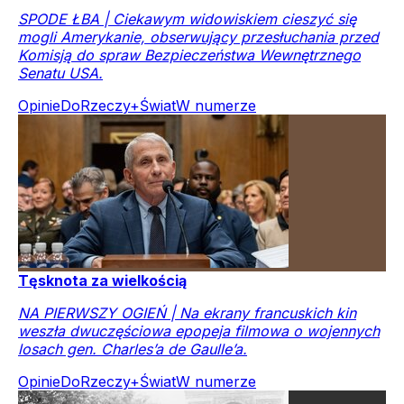
SPODE ŁBA | Ciekawym widowiskiem cieszyć się
mogli Amerykanie, obserwujący przesłuchania przed
Komisją do spraw Bezpieczeństwa Wewnętrznego
Senatu USA.
Opinie
DoRzeczy+
Świat
W numerze
Tęsknota za wielkością
NA PIERWSZY OGIEŃ | Na ekrany francuskich kin
weszła dwuczęściowa epopeja filmowa o wojennych
losach gen. Charles’a de Gaulle’a.
Opinie
DoRzeczy+
Świat
W numerze