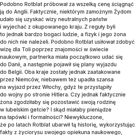
Podobno Rotblat próbował za wszelką cenę ściągnąć
ją do Anglii. Faktycznie, niektórym zamożnym Żydom
udało się uzyskać wizy neutralnych państw
i wyjechać z okupowanego kraju. Z reguły byli
to jednak bardzo bogaci ludzie, a fizyk i jego żona
do nich nie należeli. Podobno Rotblat usiłował zdobyć
wizę dla Toli poprzez znajomości w świecie
naukowym, partnerka miała początkowo udać się
do Danii, a następnie pojawił się plany wyjazdu
do Belgii. Oba kraje zostały jednak zaatakowane
przez Niemców, niebawem też upadła szansa
na wyjazd przez Włochy, gdyż te przystąpiły
do wojny po stronie Hitlera. Czy jednak faktycznie
żona zgodziłaby się pozostawić swoją rodzinę
w lubelskim getcie? I skąd miałaby pieniądze
na łapówki i formalności? Niewykluczone,
że po latach Rotblat ubarwił tą historię, wykorzystując
fakty z życiorysu swojego opiekuna naukowego,