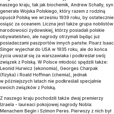
naszego kraju, tak jak biochemik, Andrew Schally, syn
generała Wojska Polskiego, który razem z rodziną
opuścił Polskę we wrześniu 1939 roku, by ostatecznie
osiąść za oceanem. Liczna jest także grupa noblistów
narodowości żydowskiej, którzy posiadali polskie
obywatelstwo, ale nagrody otrzymali będąc już
posiadaczami paszportów innych państw. Pisarz Isaac
Singer wyjechał do USA w 1935 roku, ale do końca
życia uważał się za warszawiaka i podkreślał swój
związek z Polską. W Polsce młodość spędzili także:
Leonid Hurwicz (ekonomia), Georges Charpak
(fizyka) i Roald Hoffman (chemia), jednak
w późniejszych latach nie podkreślali specjalnie
swoich związków z Polską.
Z naszego kraju pochodzili także dwaj premierzy
Izraela - laureaci pokojowej nagrody Nobla:
Menachem Begin i Szimon Peres. Pierwszy z nich był