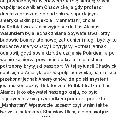
od przełożonych. Niebawem stał się nieodłącznym
współpracownikiem Chadwicka, a gdy profesor
dostał zaproszenie do udziału w supertajnym
amerykańskim projekcie „Manhattan”, chciał
by Rotblat wraz z nim wyjechał do Los Alamos.
Warunkiem była jednak zmiana obywatelstwa, przy
budowie bomby atomowej zatrudnieni mogli być tylko
badacze amerykańscy i brytyjscy. Rotblat jednak
odmówił, gdyż stwierdził, że czuje się Polakiem, a po
wojnie zamierza powrócić do kraju i nie jest mu
potrzebny brytyjski paszport. W tej sytuacji Chadwick
udał się do Ameryki bez współpracownika, na miejscu
przekonał jednak Amerykanów, że polski asystent
jest mu konieczny. Ostatecznie Rotblat trafił do Los
Alamos jako obywatel naszego kraju, co było
to jedynym takim przypadkiem podczas projektu
„Manhattan”. Wprawdzie uczestniczył w nim także
lwowski matematyk Stanisław Ulam, ale on miał już