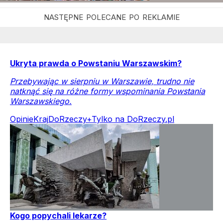
Ukryta prawda o Powstaniu Warszawskim?
Przebywając w sierpniu w Warszawie, trudno nie
natknąć się na różne formy wspominania Powstania
Warszawskiego.
Opinie
Kraj
DoRzeczy+
Tylko na DoRzeczy.pl
Kogo popychali lekarze?