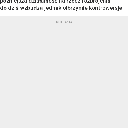
późniejsza działalność na rzecz rozbrojenia
do dziś wzbudza jednak olbrzymie kontrowersje.