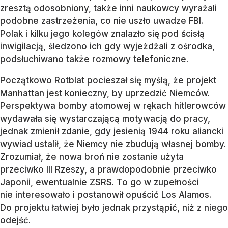
zresztą odosobniony, także inni naukowcy wyrażali
podobne zastrzeżenia, co nie uszło uwadze FBI.
Polak i kilku jego kolegów znalazło się pod ścisłą
inwigilacją, śledzono ich gdy wyjeżdżali z ośrodka,
podsłuchiwano także rozmowy telefoniczne.
Początkowo Rotblat pocieszał się myślą, że projekt
Manhattan jest konieczny, by uprzedzić Niemców.
Perspektywa bomby atomowej w rękach hitlerowców
wydawała się wystarczającą motywacją do pracy,
jednak zmienił zdanie, gdy jesienią 1944 roku aliancki
wywiad ustalił, że Niemcy nie zbudują własnej bomby.
Zrozumiał, że nowa broń nie zostanie użyta
przeciwko III Rzeszy, a prawdopodobnie przeciwko
Japonii, ewentualnie ZSRS. To go w zupełności
nie interesowało i postanowił opuścić Los Alamos.
Do projektu łatwiej było jednak przystąpić, niż z niego
odejść.