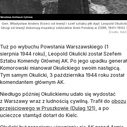
Gen. Władysław Anders (trzeci od lewej) i szef sztabu płk dypl. Leopold Okulicki
(drugi od lewej) dokonują inspekcji oddziałów Armii Polskiej w ZSRR, 1941–1942
/
Źródło:
NAC
Tuż po wybuchu Powstania Warszawskiego (1
sierpnia 1944 roku), Leopold Okulicki został Szefem
Sztabu Komendy Głównej AK. Po jego upadku generał
Komorowski mianował Okulickiego swoim następcą.
Tym samym Okulicki, 3 października 1944 roku został
komendantem głównym AK.
Niedługo później Okulickiemu udało się wydostać
z Warszawy wraz z ludnością cywilną. Trafił do
obozu
przejściowego w Pruszkowie (Dulag 121),
a po
ucieczce stamtąd dotarł do Kielc.