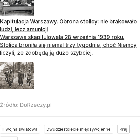
Kapitulacja Warszawy. Obrona stolicy: nie brakowało
ludzi, lecz amunicji
Warszawa skapitulowała 28 września 1939 roku.
Stolica broniła się niemal trzy tygodnie, choć Niemcy
liczyli, że zdobędą ją dużo szybciej.
Źródło:
DoRzeczy.pl
II wojna światowa
Dwudziestolecie międzywojenne
Kraj