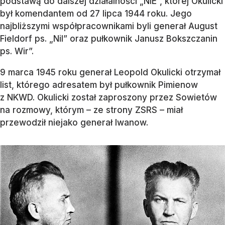
podstawą do dalszej działalności „NIE”, której Okulicki
był komendantem od 27 lipca 1944 roku. Jego
najbliższymi współpracownikami byli generał August
Fieldorf ps. „Nil” oraz pułkownik Janusz Bokszczanin
ps. Wir”.
9 marca 1945 roku generał Leopold Okulicki otrzymał
list, którego adresatem był pułkownik Pimienow
z NKWD. Okulicki został zaproszony przez Sowietów
na rozmowy, którym – ze strony ZSRS – miał
przewodził niejako generał Iwanow.