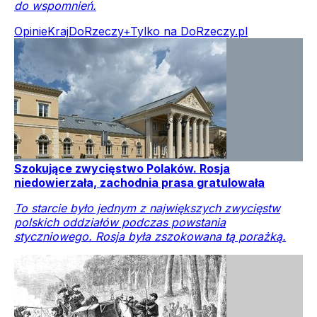
do wspomnień.
Opinie
Kraj
DoRzeczy+
Tylko na DoRzeczy.pl
Szokujące zwycięstwo Polaków. Rosja
niedowierzała, zachodnia prasa gratulowała
To starcie było jednym z największych zwycięstw
polskich oddziałów podczas powstania
styczniowego. Rosja była zszokowana tą porażką.