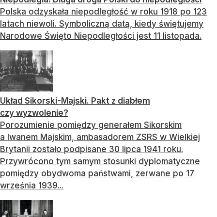
Polska odzyskała niepodległość w roku 1918 po 123
latach niewoli. Symboliczną datą, kiedy świętujemy
Narodowe Święto Niepodległości jest 11 listopada.
Układ Sikorski-Majski. Pakt z diabłem
czy wyzwolenie?
Porozumienie pomiędzy generałem Sikorskim
a Iwanem Majskim, ambasadorem ZSRS w Wielkiej
Brytanii zostało podpisane 30 lipca 1941 roku.
Przywrócono tym samym stosunki dyplomatyczne
pomiędzy obydwoma państwami, zerwane po 17
września 1939...