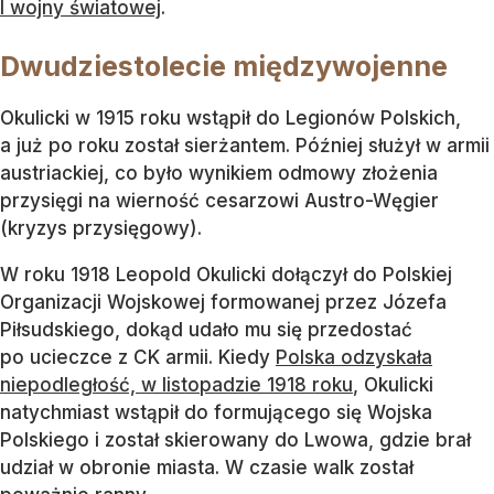
I wojny światowej
.
Dwudziestolecie międzywojenne
Okulicki w 1915 roku wstąpił do Legionów Polskich,
a już po roku został sierżantem. Później służył w armii
austriackiej, co było wynikiem odmowy złożenia
przysięgi na wierność cesarzowi Austro-Węgier
(kryzys przysięgowy).
W roku 1918 Leopold Okulicki dołączył do Polskiej
Organizacji Wojskowej formowanej przez Józefa
Piłsudskiego, dokąd udało mu się przedostać
po ucieczce z CK armii. Kiedy
Polska odzyskała
niepodległość, w listopadzie 1918 roku
, Okulicki
natychmiast wstąpił do formującego się Wojska
Polskiego i został skierowany do Lwowa, gdzie brał
udział w obronie miasta. W czasie walk został