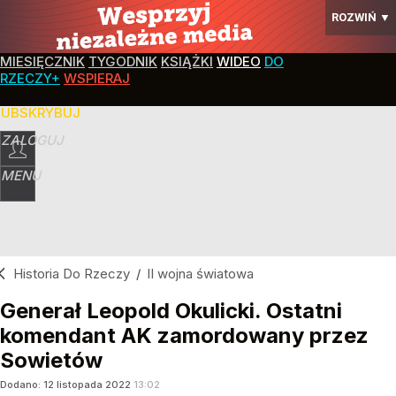
ROZWIŃ
▼
MIESIĘCZNIK
TYGODNIK
KSIĄŻKI
WIDEO
DO
RZECZY+
WSPIERAJ
SUBSKRYBUJ
ZALOGUJ
MENU
Historia Do Rzeczy
/
II wojna światowa
Generał Leopold Okulicki. Ostatni
komendant AK zamordowany przez
Sowietów
Dodano:
12
listopada
2022
13:02