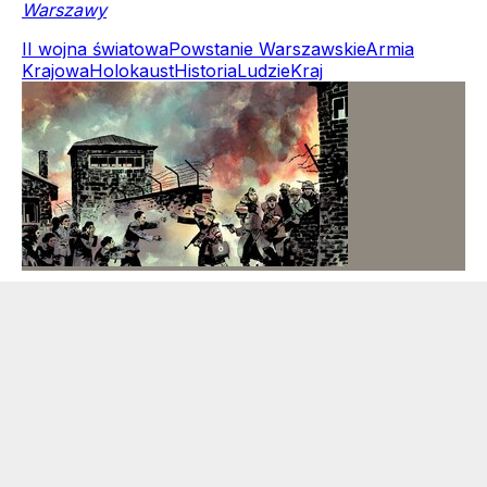
Warszawy
II wojna światowa
Powstanie Warszawskie
Armia
Krajowa
Holokaust
Historia
Ludzie
Kraj