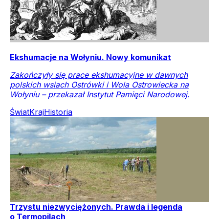
Ekshumacje na Wołyniu. Nowy komunikat
Zakończyły się prace ekshumacyjne w dawnych
polskich wsiach Ostrówki i Wola Ostrowiecka na
Wołyniu – przekazał Instytut Pamięci Narodowej.
Świat
Kraj
Historia
Trzystu niezwyciężonych. Prawda i legenda
o Termopilach