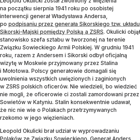
Leopold Okulicki został zwolniony z więzienia
na początku sierpnia 1941 roku po osobistej
interwencji generał Władysława Andersa,
po
podpisaniu przez generała Sikorskiego tzw. układu
Sikorski-Majski pomiędzy Polską a ZSRS
. Okulicki objął
stanowisko szefa sztabu w tworzonej na terenie
Związku Sowieckiego Armii Polskiej. W grudniu 1941
roku, razem z Andersem i Sikorski odbył oficjalną
wizytę w Moskwie przyjmowany przez Stalina
i Mołotowa. Polscy generałowie domagali się
uwolnienia wszystkich uwięzionych i zaginionych
w ZSRS polskich oficerów. Nie wiedzieli, bo wiedzieć
nie mogli, że oficerowie ci zostali zamordowani przez
Sowietów w Katyniu. Stalin konsekwentnie udawał,
że nic nie wie o Polakach przetrzymywanych
rzekomo w jego więzieniach.
Leopold Okulicki brał udział w wyprowadzaniu
Polaków ze Związku Sowieckiego. Generał Anders