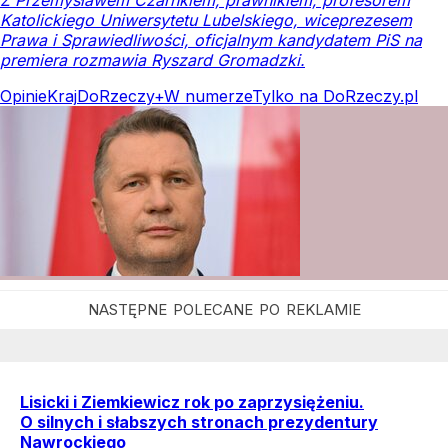
Katolickiego Uniwersytetu Lubelskiego, wiceprezesem
Prawa i Sprawiedliwości, oficjalnym kandydatem PiS na
premiera rozmawia Ryszard Gromadzki.
Opinie
Kraj
DoRzeczy+
W numerze
Tylko na DoRzeczy.pl
Lisicki i Ziemkiewicz rok po zaprzysiężeniu.
O silnych i słabszych stronach prezydentury
Nawrockiego