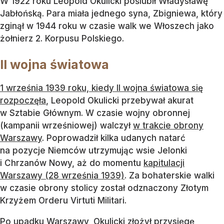
W 1922 roku Leopold Okulicki poślubił Władysławę
Jabłońską. Para miała jednego syna, Zbigniewa, który
zginął w 1944 roku w czasie walk we Włoszech jako
żołnierz 2. Korpusu Polskiego.
II wojna światowa
1 września 1939 roku, kiedy II wojna światowa się
rozpoczęła
, Leopold Okulicki przebywał akurat
w Sztabie Głównym. W czasie wojny obronnej
(kampanii wrześniowej) walczył
w trakcie obrony
Warszawy
. Poprowadził kilka udanych natarć
na pozycje Niemców utrzymując wsie Jelonki
i Chrzanów Nowy, aż do momentu
kapitulacji
Warszawy (28 września 1939)
. Za bohaterskie walki
w czasie obrony stolicy został odznaczony Złotym
Krzyżem Orderu Virtuti Militari.
Po upadku Warszawy, Okulicki złożył przysięgę