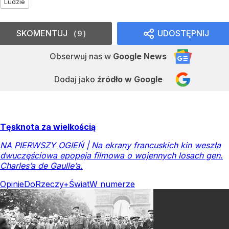
Ludzie
SKOMENTUJ
UDOSTĘPNIJ
9
Obserwuj nas
w
Google News
Dodaj jako
źródło w Google
Tęsknota za wielkością
NA PIERWSZY OGIEŃ | Na ekrany francuskich kin weszła
dwuczęściowa epopeja filmowa o wojennych losach gen.
Charles’a de Gaulle’a.
Opinie
DoRzeczy+
Świat
W numerze