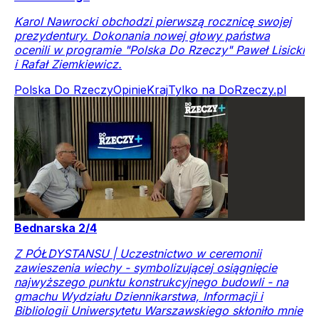
Karol Nawrocki obchodzi pierwszą rocznicę swojej
prezydentury. Dokonania nowej głowy państwa
ocenili w programie "Polska Do Rzeczy" Paweł Lisicki
i Rafał Ziemkiewicz.
Polska Do Rzeczy
Opinie
Kraj
Tylko na DoRzeczy.pl
Bednarska 2/4
Z PÓŁDYSTANSU | Uczestnictwo w ceremonii
zawieszenia wiechy - symbolizującej osiągnięcie
najwyższego punktu konstrukcyjnego budowli - na
gmachu Wydziału Dziennikarstwa, Informacji i
Bibliologii Uniwersytetu Warszawskiego skłoniło mnie