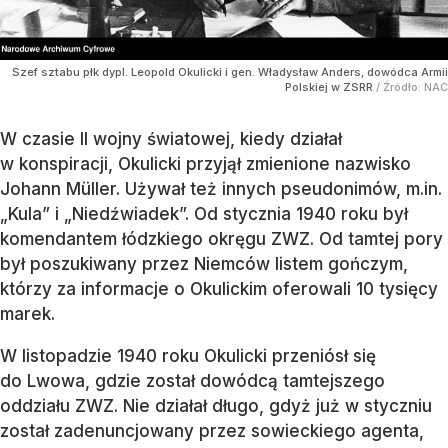
Szef sztabu płk dypl. Leopold Okulicki i gen. Władysław Anders, dowódca Armii
Polskiej w ZSRR
/ Źródło:
NAC
W czasie II wojny światowej, kiedy działał
w konspiracji, Okulicki przyjął zmienione nazwisko
Johann Müller. Używał też innych pseudonimów, m.in.
„Kula” i „Niedźwiadek”. Od stycznia 1940 roku był
komendantem łódzkiego okręgu ZWZ. Od tamtej pory
był poszukiwany przez Niemców listem gończym,
którzy za informacje o Okulickim oferowali 10 tysięcy
marek.
W listopadzie 1940 roku Okulicki przeniósł się
do Lwowa, gdzie został dowódcą tamtejszego
oddziału ZWZ. Nie działał długo, gdyż już w styczniu
został zadenuncjowany przez sowieckiego agenta,