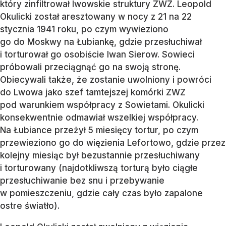
który zinfiltrował lwowskie struktury ZWZ. Leopold
Okulicki został aresztowany w nocy z 21 na 22
stycznia 1941 roku, po czym wywieziono
go do Moskwy na Łubiankę, gdzie przesłuchiwał
i torturował go osobiście Iwan Sierow. Sowieci
próbowali przeciągnąć go na swoją stronę.
Obiecywali także, że zostanie uwolniony i powróci
do Lwowa jako szef tamtejszej komórki ZWZ
pod warunkiem współpracy z Sowietami. Okulicki
konsekwentnie odmawiał wszelkiej współpracy.
Na Łubiance przeżył 5 miesięcy tortur, po czym
przewieziono go do więzienia Lefortowo, gdzie przez
kolejny miesiąc był bezustannie przesłuchiwany
i torturowany (najdotkliwszą torturą było ciągłe
przesłuchiwanie bez snu i przebywanie
w pomieszczeniu, gdzie cały czas było zapalone
ostre światło).