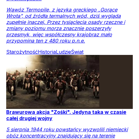
Wąwóz Termopile, z języka greckiego „Gorące
Wrota”, od źródła termalnych wód, dziś wygląda
zupełnie inaczej. Przez tysiąclecia osady rzeczne i
zmiany poziomu morza znacznie poszerzyły
przesmyk, więc współczesny krajobraz mało
przypomina ten z 480 roku p.n.e.
Starożytność
Historia
Ludzie
Świat
Brawurowa akcja "Zośki". Jedyna taka w czasie
całej drugiej wojny
5 sierpnia 1944 roku powstańcy wyzwolili niemiecki
obóz koncentracyjny znajdujący się na terenie