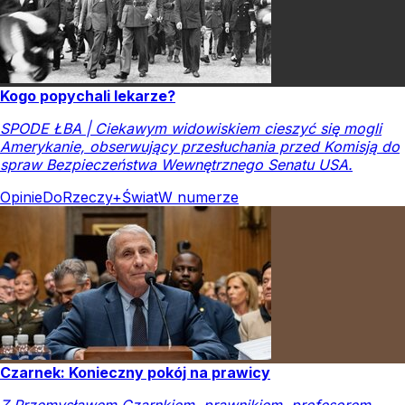
Kogo popychali lekarze?
SPODE ŁBA | Ciekawym widowiskiem cieszyć się mogli
Amerykanie, obserwujący przesłuchania przed Komisją do
spraw Bezpieczeństwa Wewnętrznego Senatu USA.
Opinie
DoRzeczy+
Świat
W numerze
Czarnek: Konieczny pokój na prawicy
Z Przemysławem Czarnkiem, prawnikiem, profesorem