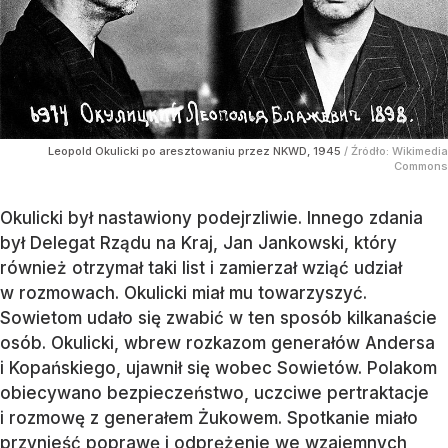
Leopold Okulicki po aresztowaniu przez NKWD, 1945
/ Źródło:
Wikimedia
Commons
Okulicki był nastawiony podejrzliwie. Innego zdania
był Delegat Rządu na Kraj, Jan Jankowski, który
również otrzymał taki list i zamierzał wziąć udział
w rozmowach. Okulicki miał mu towarzyszyć.
Sowietom udało się zwabić w ten sposób kilkanaście
osób. Okulicki, wbrew rozkazom generałów Andersa
i Kopańskiego, ujawnił się wobec Sowietów. Polakom
obiecywano bezpieczeństwo, uczciwe pertraktacje
i rozmowę z generałem Żukowem. Spotkanie miało
przynieść poprawę i odprężenie we wzajemnych