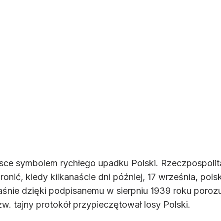
sce symbolem rychłego upadku Polski. Rzeczpospolita
bronić, kiedy kilkanaście dni później, 17 września, po
śnie dzięki podpisanemu w sierpniu 1939 roku poroz
zw. tajny protokół przypieczętował losy Polski.