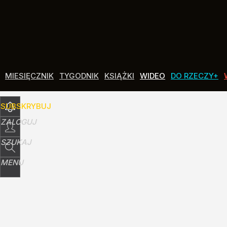
Udostępnij
16
Skomentuj
MIESIĘCZNIK
TYGODNIK
KSIĄŻKI
WIDEO
DO RZECZY+
SUBSKRYBUJ
ZALOGUJ
SZUKAJ
MENU