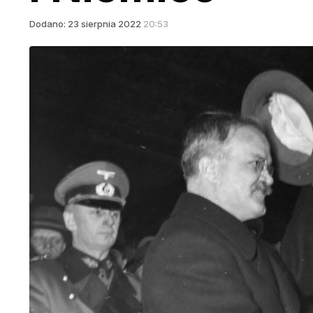
Dodano:
23
sierpnia
2022
20:53