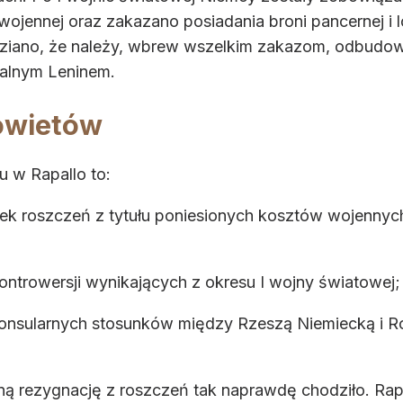
wojennej oraz zakazano posiadania broni pancernej i 
ziano, że należy, wbrew wszelkim zakazom, odbudowyw
zalnym Leninem.
Sowietów
u w Rapallo to:
iek roszczeń z tytułu poniesionych kosztów wojenny
ntrowersji wynikających z okresu I wojny światowej;
onsularnych stosunków między Rzeszą Niemiecką i Ro
ną rezygnację z roszczeń tak naprawdę chodziło. Ra