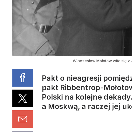
Wiaczesław Mołotow wita się z J
Pakt o nieagresji pomięd
pakt Ribbentrop-Mołotow
Polski na kolejne dekady
a Moskwą, a raczej jej u