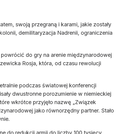
tem, swoją przegraną i karami, jakie zostały
olonii, demilitaryzacja Nadrenii, ograniczenia
by powrócić do gry na arenie międzynarodowej
ewicka Rosja, która, od czasu rewolucji
.
metralnie podczas światowej konferencji
isały dwustronne porozumienie w niemieckiej
 które wkrótce przyjęło nazwę „Związek
dzynarodowej jako równorzędny partner. Stało
nie.
 do redukcji armii do liczby 100 tysięcy