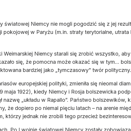
światowej Niemcy nie mogli pogodzić się z jej rezulta
pokojowej w Paryżu (m.in. straty terytorialne, utrata k
ki Weimarskiej Niemcy starali się zrobić wszystko, a
azało się, że pomocna może okazać się w tym… bolsz
raktowana bardziej jako „tymczasowy” twór polityczny
asów europejskiej polityki, zmieniła się nieomal dia
9 maja 1922), kiedy Niemcy i Rosja bolszewicka podp
ziął nazwę „układu w Rapallo”. Państwo bolszewików,
, że dopiero po niemal pięciu latach – na arenie mię
, którzy jednak nie zrobili tego przecież bezinteresow
ch. Po I wojnie światowej Niemcy zostały zobowiązane