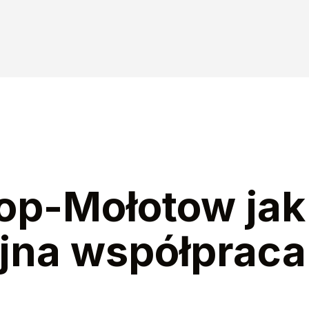
op-Mołotow jak
ajna współprac