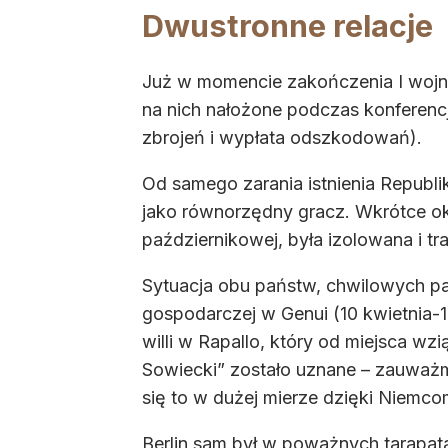
Dwustronne relacje
Już w momencie zakończenia I wojny 
na nich nałożone podczas konferencji 
zbrojeń i wypłata odszkodowań).
Od samego zarania istnienia Republi
jako równorzędny gracz. Wkrótce ok
październikowej, była izolowana i t
Sytuacja obu państw, chwilowych pari
gospodarczej w Genui (10 kwietnia-1
willi w Rapallo, który od miejsca w
Sowiecki” zostało uznane – zauważmy
się to w dużej mierze dzięki Niemcom
Berlin sam był w poważnych tarapata