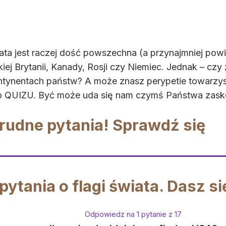
ata jest raczej dość powszechna (a przynajmniej pow
ej Brytanii, Kanady, Rosji czy Niemiec. Jednak – czy z
ontynentach państw? A może znasz perypetie towarzys
o QUIZU. Być może uda się nam czymś Państwa zask
Trudne pytania! Sprawdź się
pytania o flagi świata. Dasz s
Odpowiedz na 1 pytanie z 17