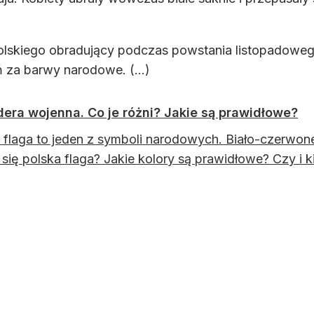
Polskiego obradujący podczas powstania listopadowe
ń za barwy narodowe. (...)
dera wojenna. Co je różni? Jakie są prawidłowe?
 flaga to jeden z symboli narodowych. Biało-czerw
 się polska flaga? Jakie kolory są prawidłowe? Czy i