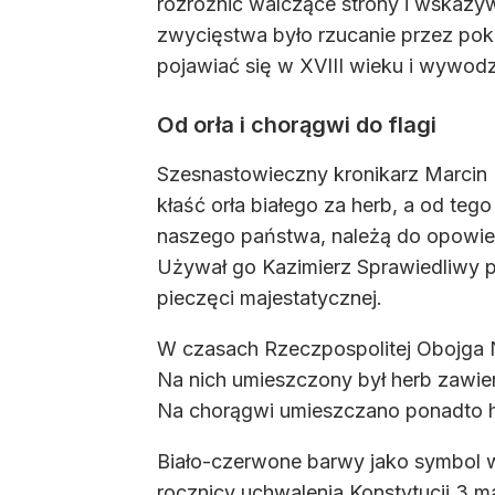
rozróżnić walczące strony i wskazy
zwycięstwa było rzucanie przez po
pojawiać się w XVIII wieku i wywodz
Od orła i chorągwi do flagi
Szesnastowieczny kronikarz Marcin B
kłaść orła białego za herb, a od teg
naszego państwa, należą do opowieśc
Używał go Kazimierz Sprawiedliwy pod
pieczęci majestatycznej.
W czasach Rzeczpospolitej Obojga N
Na nich umieszczony był herb zawier
Na chorągwi umieszczano ponadto he
Biało-czerwone barwy jako symbol w
rocznicy uchwalenia Konstytucji 3 m