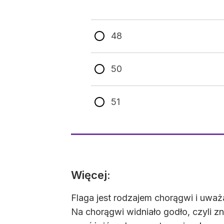
48
50
51
Więcej:
Flaga jest rodzajem chorągwi i uwa
Na chorągwi widniało godło, czyli z