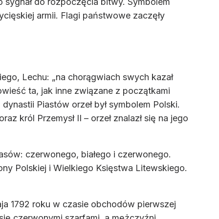
ło sygnał do rozpoczęcia bitwy. Symbolem
ięskiej armii. Flagi państwowe zaczęły
kiego, Lechu: „na chorągwiach swych kazał
powieść ta, jak inne związane z początkami
dynastii Piastów orzeł był symbolem Polski.
z król Przemysł II – orzeł znalazł się na jego
asów: czerwonego, białego i czerwonego.
ny Polskiej i Wielkiego Księstwa Litewskiego.
aja 1792 roku w czasie obchodów pierwszej
y się czerwonymi szarfami, a mężczyźni