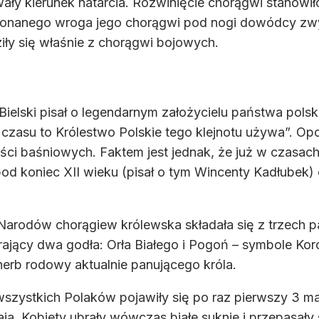
wały kierunek natarcia. Rozwinięcie chorągwi stanowi
konanego wroga jego chorągwi pod nogi dowódcy zwyc
iły się właśnie z chorągwi bojowych.
ielski pisał o legendarnym założycielu państwa pols
o czasu to Królestwo Polskie tego klejnotu używa”. O
i baśniowych. Faktem jest jednak, że już w czasach 
 koniec XII wieku (pisał o tym Wincenty Kadłubek) ora
arodów chorągiew królewska składała się z trzech p
ający dwa godła: Orła Białego i Pogoń – symbole Koro
rb rodowy aktualnie panującego króla.
szystkich Polaków pojawiły się po raz pierwszy 3 m
aja. Kobiety ubrały wówczas białe suknie i przepasał