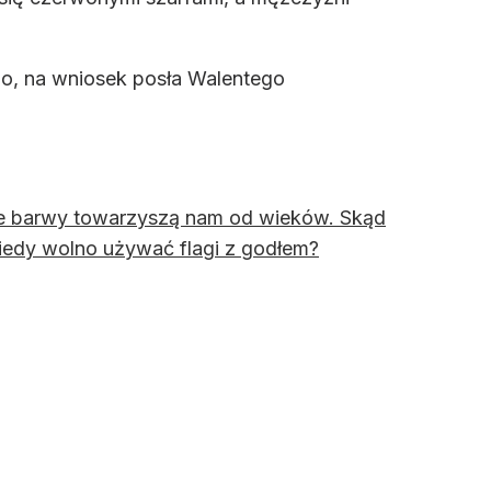
go, na wniosek posła Walentego
one barwy towarzyszą nam od wieków. Skąd
 kiedy wolno używać flagi z godłem?