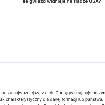
Ile gwiazd widnieje na fladze USA?
żana za najważniejszą z nich. Chorągwie są najstars
nak charakterystyczny dla danej formacji lub państw