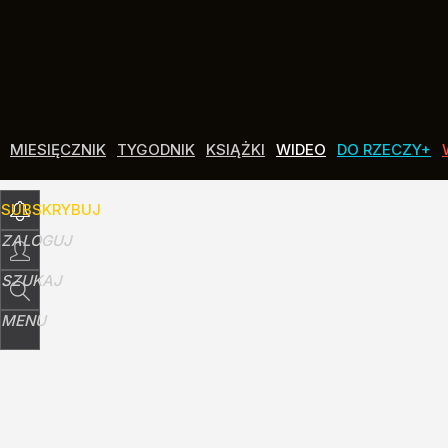
Udostępnij
0
Skomentuj
MIESIĘCZNIK
TYGODNIK
KSIĄŻKI
WIDEO
DO RZECZY+
SUBSKRYBUJ
ZALOGUJ
SZUKAJ
MENU