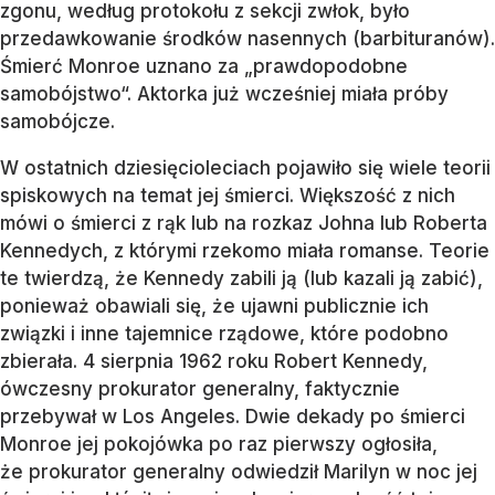
zgonu, według protokołu z sekcji zwłok, było
przedawkowanie środków nasennych (barbituranów).
Śmierć Monroe uznano za „prawdopodobne
samobójstwo“. Aktorka już wcześniej miała próby
samobójcze.
W ostatnich dziesięcioleciach pojawiło się wiele teorii
spiskowych na temat jej śmierci. Większość z nich
mówi o śmierci z rąk lub na rozkaz Johna lub Roberta
Kennedych, z którymi rzekomo miała romanse. Teorie
te twierdzą, że Kennedy zabili ją (lub kazali ją zabić),
ponieważ obawiali się, że ujawni publicznie ich
związki i inne tajemnice rządowe, które podobno
zbierała. 4 sierpnia 1962 roku Robert Kennedy,
ówczesny prokurator generalny, faktycznie
przebywał w Los Angeles. Dwie dekady po śmierci
Monroe jej pokojówka po raz pierwszy ogłosiła,
że prokurator generalny odwiedził Marilyn w noc jej