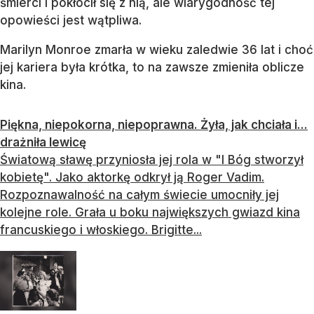
śmierci i pokłócił się z nią, ale wiarygodność tej
opowieści jest wątpliwa.
Marilyn Monroe zmarła w wieku zaledwie 36 lat i choć
jej kariera była krótka, to na zawsze zmieniła oblicze
kina.
Piękna, niepokorna, niepoprawna. Żyła, jak chciała i...
drażniła lewicę
Światową sławę przyniosła jej rola w "I Bóg stworzył
kobietę". Jako aktorkę odkrył ją Roger Vadim.
Rozpoznawalność na całym świecie umocniły jej
kolejne role. Grała u boku największych gwiazd kina
francuskiego i włoskiego. Brigitte...