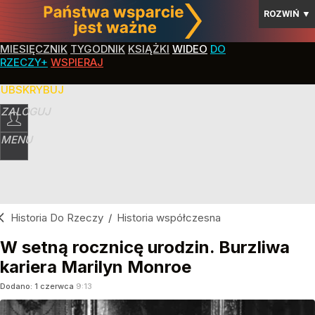
ROZWIŃ
▼
MIESIĘCZNIK
TYGODNIK
KSIĄŻKI
WIDEO
DO
RZECZY+
WSPIERAJ
SUBSKRYBUJ
ZALOGUJ
MENU
Historia Do Rzeczy
/
Historia współczesna
W setną rocznicę urodzin. Burzliwa
kariera Marilyn Monroe
Dodano:
1
czerwca
9:13