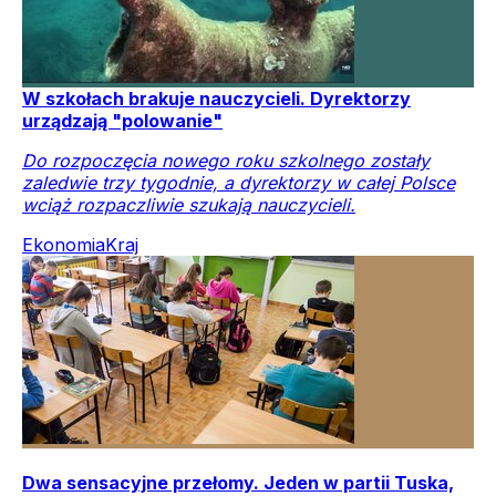
W szkołach brakuje nauczycieli. Dyrektorzy
urządzają "polowanie"
Do rozpoczęcia nowego roku szkolnego zostały
zaledwie trzy tygodnie, a dyrektorzy w całej Polsce
wciąż rozpaczliwie szukają nauczycieli.
Ekonomia
Kraj
Dwa sensacyjne przełomy. Jeden w partii Tuska,