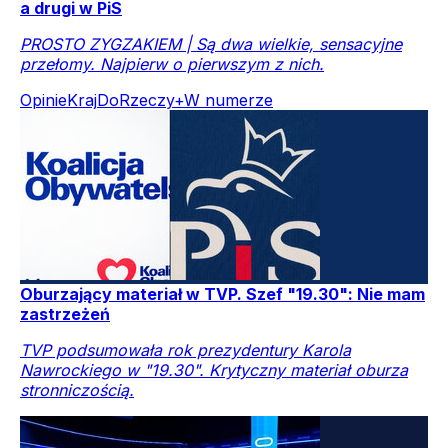
a drugi w PiS
PROSTO ZYGZAKIEM | Są dwa wielkie, sensacyjne
przełomy. Najpierw o pierwszym z nich.
Opinie
Kraj
DoRzeczy+
W numerze
Oburzający materiał w TVP. Szef "19.30": Nie mam
zastrzeżeń
TVP podsumowała rok prezydentury Karola
Nawrockiego w "19.30". Krytyczny materiał oburza
stronniczością.