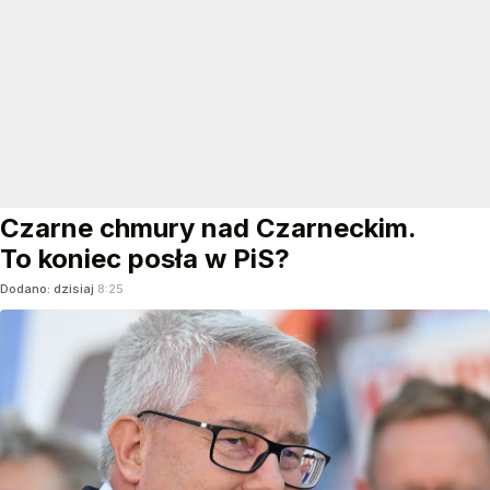
Czarne chmury nad Czarneckim.
To koniec posła w PiS?
Dodano:
dzisiaj
8:25