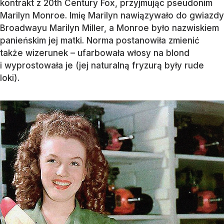
kontrakt z 20th Century Fox, przyjmując pseudonim
Marilyn Monroe. Imię Marilyn nawiązywało do gwiazdy
Broadwayu Marilyn Miller, a Monroe było nazwiskiem
panieńskim jej matki. Norma postanowiła zmienić
także wizerunek – ufarbowała włosy na blond
i wyprostowała je (jej naturalną fryzurą były rude
loki).