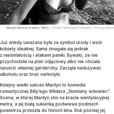
Marilyn Monroe w bikini, 1962 r.
/ Źródło:
Wikimedia Commons
/
George Barris
Już wtedy uważana była za symbol urody i wzór
kobiety idealnej. Sama zmagała się jednak
z nieśmiałością i atakami paniki. Bywało, że nie
przychodziła na plan zdjęciowy albo nie chciała
opuścić własnej garderoby. Zaczęła nadużywać
alkoholu oraz brać narkotyki.
Kolejny wielki sukces Marilyn to komedia
romantycznej Billy’ego Wildera „Słomiany wdowiec”.
Scena, w której Marilyn stoi na kracie wentylacyjnej
metra, a jej białą sukienkę podwiewa podmuch
powietrza przeszła do historii kina. Rok później jej