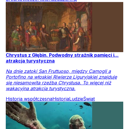
Chrystus z Głębin. Podwodny strażnik pamięci i...
atrakcja turystyczna
Na dnie zatoki San Fruttuoso, między Camogli a
Portofino na włoskiej Riwierze Liguryjskiej znajduje
się niesamowita rzeźba Chrystusa. To więcej niż
wakacyjna atrakcja turystyczna.
Historia współczesna
Historia
Ludzie
Świat