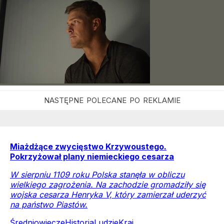
Miażdżące zwycięstwo Krzywoustego.
Pokrzyżował plany niemieckiego cesarza
W sierpniu 1109 roku Polska stanęła w obliczu
wielkiego zagrożenia. Na zachodzie gromadziły się
wojska cesarza Henryka V, który zamierzał uderzyć
na państwo Piastów.
Średniowiecze
Historia
Ludzie
Kraj