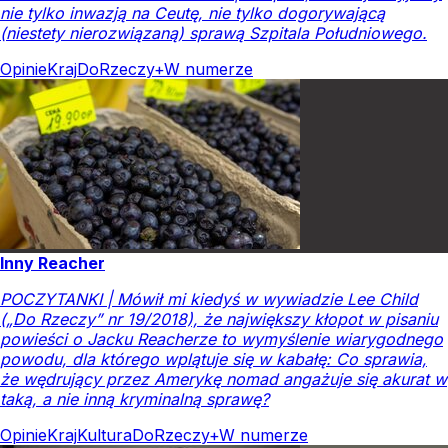
nie tylko inwazją na Ceutę, nie tylko dogorywającą
(niestety nierozwiązaną) sprawą Szpitala Południowego.
Opinie
Kraj
DoRzeczy+
W numerze
Inny Reacher
POCZYTANKI | Mówił mi kiedyś w wywiadzie Lee Child
(„Do Rzeczy” nr 19/2018), że największy kłopot w pisaniu
powieści o Jacku Reacherze to wymyślenie wiarygodnego
powodu, dla którego wplątuje się w kabałę: Co sprawia,
że wędrujący przez Amerykę nomad angażuje się akurat w
taką, a nie inną kryminalną sprawę?
Opinie
Kraj
Kultura
DoRzeczy+
W numerze