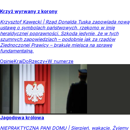
Krzyż wyrwany z korony
Krzysztof Kawęcki | Rząd Donalda Tuska zapowiada nową
ustawę o symbolach państwowych, rzekomo w imię
heraldycznej poprawności. Szkoda jedynie, że w tych
szumnych zapowiedziach – podobnie jak za rządów
Zjednoczonej Prawicy – brakuje miejsca na sprawę
fundamentalną.
Opinie
Kraj
DoRzeczy+
W numerze
Jagodowa królowa
NIEPRAKTYCZNA PANI DOMU | Sierpień, wakacje. Żyjemy