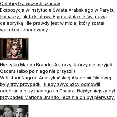
Celebrytka wszech czasów
Ekspozycja w Instytucie Świata Arabskiego w Paryżu
tłumaczy, jak ta królowa Egiptu stała się światową
celebrytką i ile prawdy jest w micie, który został
wokół niej zbudowany
Nie tylko Marlon Brando. Aktorzy, którzy nie przyjęli
Oscara (albo po niego nie przyszli)
W historii Nagród Amerykańskiej Akademii Filmowej
były trzy przypadki, kiedy zwycięzcy odmówili
odebrania przyznanego im Oscara. Najsłynniejszy był
przypadek Marlona Brando, lecz nie on był pierwszy.