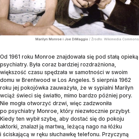
Marilyn Monroe i Joe DiMaggio
/ Źródło:
Wikimedia Commons
Od 1961 roku Monroe znajdowała się pod stałą opieką
psychiatry. Była coraz bardziej rozdrażniona,
większość czasu spędzała w samotności w swoim
domu w Brentwood w Los Angeles. 5 sierpnia 1962
roku jej pokojówka zauważyła, że w sypialni Marilyn
wciąż świeci się światło, mimo bardzo później pory.
Nie mogła otworzyć drzwi, więc zadzwoniła
po psychiatry Monroe, który niezwłocznie przybył.
Kiedy ten wybił szybę, aby dostać się do pokoju
aktorki, znalazł ją martwą, leżącą nago na łóżku
i ściskającą w ręku słuchawkę telefonu. Przyczyną